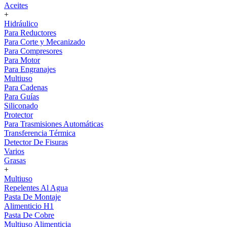
Aceites
+
Hidráulico
Para Reductores
Para Corte y Mecanizado
Para Compresores
Para Motor
Para Engranajes
Multiuso
Para Cadenas
Para Guías
Siliconado
Protector
Para Trasmisiones Automáticas
Transferencia Térmica
Detector De Fisuras
Varios
Grasas
+
Multiuso
Repelentes Al Agua
Pasta De Montaje
Alimenticio H1
Pasta De Cobre
Multiuso Alimenticia