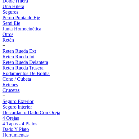
Doble Hilera
Una Hilera
Seguros
Perno Punta de Eje
Semi Eje
Junta Homocinética
Otros
Retén
+
Reten Rueda Ext
Reten Rueda Int
Reten Rueda Delantera
Reten Rueda Trasera
Rodamientos De Bolilla
Cono / Cubeta
Retenes
Crucetas
+
Seguro Exterior
Seguro Interior
De cardan o Dado Con Oreja
4 Orejas
4 Tapas - 4 Platos
Dado Y Plato
Herramientas