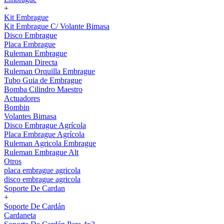
+
Kit Embrague
Kit Embrague C/ Volante Bimasa
Disco Embrague
Placa Embrague
Ruleman Embrague
Ruleman Directa
Ruleman Orquilla Embrague
Tubo Guia de Embrague
Bomba Cilindro Maestro
Actuadores
Bombin
Volantes Bimasa
Disco Embrague Agrícola
Placa Embrague Agrícola
Ruleman Agricola Embrague
Ruleman Embrague Alt
Otros
placa embrague agricola
disco embrague agricola
Soporte De Cardan
+
Soporte De Cardán
Cardaneta