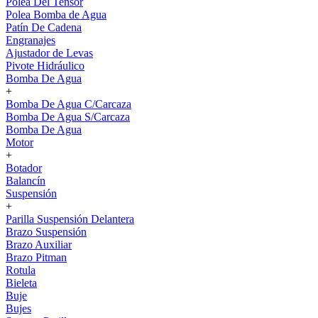
Polea Del Tensor
Polea Bomba de Agua
Patín De Cadena
Engranajes
Ajustador de Levas
Pivote Hidráulico
Bomba De Agua
+
Bomba De Agua C/Carcaza
Bomba De Agua S/Carcaza
Bomba De Agua
Motor
+
Botador
Balancín
Suspensión
+
Parilla Suspensión Delantera
Brazo Suspensión
Brazo Auxiliar
Brazo Pitman
Rotula
Bieleta
Buje
Bujes