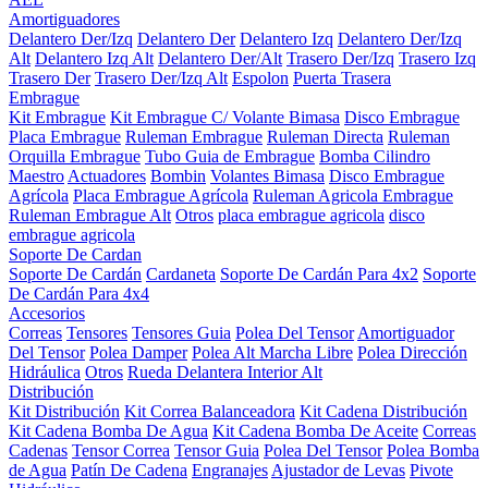
Amortiguadores
Delantero Der/Izq
Delantero Der
Delantero Izq
Delantero Der/Izq
Alt
Delantero Izq Alt
Delantero Der/Alt
Trasero Der/Izq
Trasero Izq
Trasero Der
Trasero Der/Izq Alt
Espolon
Puerta Trasera
Embrague
Kit Embrague
Kit Embrague C/ Volante Bimasa
Disco Embrague
Placa Embrague
Ruleman Embrague
Ruleman Directa
Ruleman
Orquilla Embrague
Tubo Guia de Embrague
Bomba Cilindro
Maestro
Actuadores
Bombin
Volantes Bimasa
Disco Embrague
Agrícola
Placa Embrague Agrícola
Ruleman Agricola Embrague
Ruleman Embrague Alt
Otros
placa embrague agricola
disco
embrague agricola
Soporte De Cardan
Soporte De Cardán
Cardaneta
Soporte De Cardán Para 4x2
Soporte
De Cardán Para 4x4
Accesorios
Correas
Tensores
Tensores Guia
Polea Del Tensor
Amortiguador
Del Tensor
Polea Damper
Polea Alt Marcha Libre
Polea Dirección
Hidráulica
Otros
Rueda Delantera Interior Alt
Distribución
Kit Distribución
Kit Correa Balanceadora
Kit Cadena Distribución
Kit Cadena Bomba De Agua
Kit Cadena Bomba De Aceite
Correas
Cadenas
Tensor Correa
Tensor Guia
Polea Del Tensor
Polea Bomba
de Agua
Patín De Cadena
Engranajes
Ajustador de Levas
Pivote