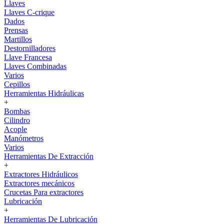
Llaves
Llaves C-crique
Dados
Prensas
Martillos
Destornilladores
Llave Francesa
Llaves Combinadas
Varios
Cepillos
Herramientas Hidráulicas
+
Bombas
Cilindro
Acople
Manómetros
Varios
Herramientas De Extracción
+
Extractores Hidráulicos
Extractores mecánicos
Crucetas Para extractores
Lubricación
+
Herramientas De Lubricación