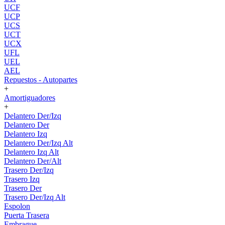
UCF
UCP
UCS
UCT
UCX
UFL
UEL
AEL
Repuestos - Autopartes
+
Amortiguadores
+
Delantero Der/Izq
Delantero Der
Delantero Izq
Delantero Der/Izq Alt
Delantero Izq Alt
Delantero Der/Alt
Trasero Der/Izq
Trasero Izq
Trasero Der
Trasero Der/Izq Alt
Espolon
Puerta Trasera
Embrague