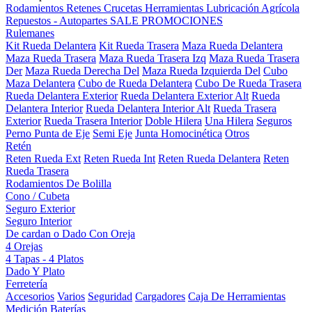
Rodamientos
Retenes
Crucetas
Herramientas
Lubricación
Agrícola
Repuestos - Autopartes
SALE
PROMOCIONES
Rulemanes
Kit Rueda Delantera
Kit Rueda Trasera
Maza Rueda Delantera
Maza Rueda Trasera
Maza Rueda Trasera Izq
Maza Rueda Trasera
Der
Maza Rueda Derecha Del
Maza Rueda Izquierda Del
Cubo
Maza Delantera
Cubo de Rueda Delantera
Cubo De Rueda Trasera
Rueda Delantera Exterior
Rueda Delantera Exterior Alt
Rueda
Delantera Interior
Rueda Delantera Interior Alt
Rueda Trasera
Exterior
Rueda Trasera Interior
Doble Hilera
Una Hilera
Seguros
Perno Punta de Eje
Semi Eje
Junta Homocinética
Otros
Retén
Reten Rueda Ext
Reten Rueda Int
Reten Rueda Delantera
Reten
Rueda Trasera
Rodamientos De Bolilla
Cono / Cubeta
Seguro Exterior
Seguro Interior
De cardan o Dado Con Oreja
4 Orejas
4 Tapas - 4 Platos
Dado Y Plato
Ferretería
Accesorios
Varios
Seguridad
Cargadores
Caja De Herramientas
Medición
Baterías