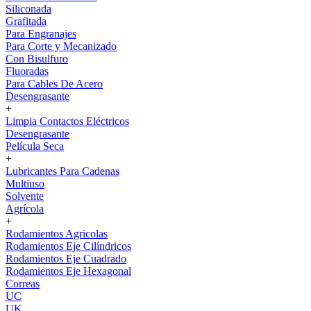
Siliconada
Grafitada
Para Engranajes
Para Corte y Mecanizado
Con Bisulfuro
Fluoradas
Para Cables De Acero
Desengrasante
+
Limpia Contactos Eléctricos
Desengrasante
Película Seca
+
Lubricantes Para Cadenas
Multiuso
Solvente
Agrícola
+
Rodamientos Agricolas
Rodamientos Eje Cilíndricos
Rodamientos Eje Cuadrado
Rodamientos Eje Hexagonal
Correas
UC
UK