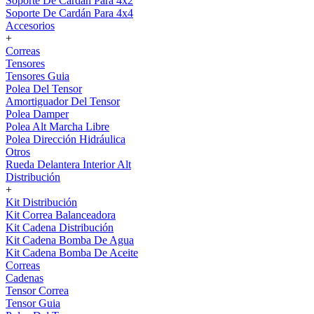
Soporte De Cardán Para 4x2
Soporte De Cardán Para 4x4
Accesorios
+
Correas
Tensores
Tensores Guia
Polea Del Tensor
Amortiguador Del Tensor
Polea Damper
Polea Alt Marcha Libre
Polea Dirección Hidráulica
Otros
Rueda Delantera Interior Alt
Distribución
+
Kit Distribución
Kit Correa Balanceadora
Kit Cadena Distribución
Kit Cadena Bomba De Agua
Kit Cadena Bomba De Aceite
Correas
Cadenas
Tensor Correa
Tensor Guia