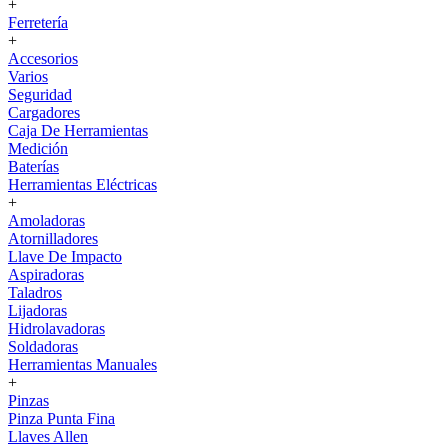
+
Ferretería
+
Accesorios
Varios
Seguridad
Cargadores
Caja De Herramientas
Medición
Baterías
Herramientas Eléctricas
+
Amoladoras
Atornilladores
Llave De Impacto
Aspiradoras
Taladros
Lijadoras
Hidrolavadoras
Soldadoras
Herramientas Manuales
+
Pinzas
Pinza Punta Fina
Llaves Allen