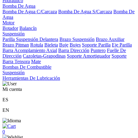
Hidráulico
Bomba De Agua
Bomba De Agua C/Carcaza
Bomba De Agua S/Carcaza
Bomba De
Agua
Motor
Botador
Balancín
Suspensión
Parilla Suspensión Delantera
Brazo Suspensión
Brazo Auxiliar
Brazo Pitman
Rotula
Bieleta
Buje
Bujes
Soporte Parilla
Eje Parilla
Barra Acomplamiento Axial
Barra Dirección
Puntero
Fuelle De
Dirección
Cazoletas-Grapodinas
Soporte Amortiguador
Soporte
Barra Tensora
Mate
Bombas De Combustible
Suspensión
Herramientas De Lubricación
Mi cuenta
ES
EN
0