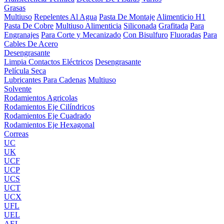
Grasas
Multiuso
Repelentes Al Agua
Pasta De Montaje
Alimenticio H1
Pasta De Cobre
Multiuso Alimenticia
Siliconada
Grafitada
Para
Engranajes
Para Corte y Mecanizado
Con Bisulfuro
Fluoradas
Para
Cables De Acero
Desengrasante
Limpia Contactos Eléctricos
Desengrasante
Película Seca
Lubricantes Para Cadenas
Multiuso
Solvente
Rodamientos Agricolas
Rodamientos Eje Cilíndricos
Rodamientos Eje Cuadrado
Rodamientos Eje Hexagonal
Correas
UC
UK
UCF
UCP
UCS
UCT
UCX
UFL
UEL
AEL