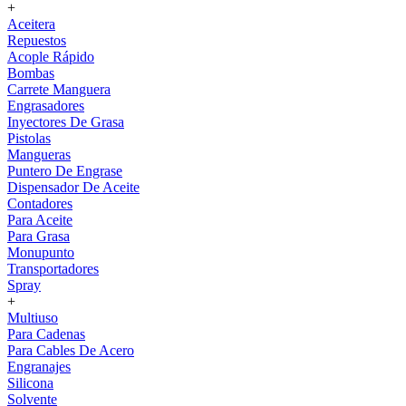
+
Aceitera
Repuestos
Acople Rápido
Bombas
Carrete Manguera
Engrasadores
Inyectores De Grasa
Pistolas
Mangueras
Puntero De Engrase
Dispensador De Aceite
Contadores
Para Aceite
Para Grasa
Monupunto
Transportadores
Spray
+
Multiuso
Para Cadenas
Para Cables De Acero
Engranajes
Silicona
Solvente