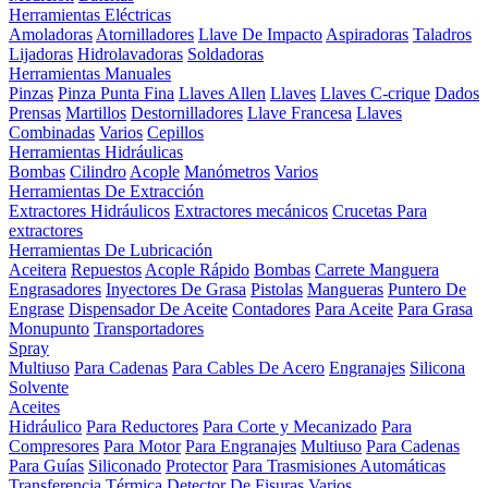
Herramientas Eléctricas
Amoladoras
Atornilladores
Llave De Impacto
Aspiradoras
Taladros
Lijadoras
Hidrolavadoras
Soldadoras
Herramientas Manuales
Pinzas
Pinza Punta Fina
Llaves Allen
Llaves
Llaves C-crique
Dados
Prensas
Martillos
Destornilladores
Llave Francesa
Llaves
Combinadas
Varios
Cepillos
Herramientas Hidráulicas
Bombas
Cilindro
Acople
Manómetros
Varios
Herramientas De Extracción
Extractores Hidráulicos
Extractores mecánicos
Crucetas Para
extractores
Herramientas De Lubricación
Aceitera
Repuestos
Acople Rápido
Bombas
Carrete Manguera
Engrasadores
Inyectores De Grasa
Pistolas
Mangueras
Puntero De
Engrase
Dispensador De Aceite
Contadores
Para Aceite
Para Grasa
Monupunto
Transportadores
Spray
Multiuso
Para Cadenas
Para Cables De Acero
Engranajes
Silicona
Solvente
Aceites
Hidráulico
Para Reductores
Para Corte y Mecanizado
Para
Compresores
Para Motor
Para Engranajes
Multiuso
Para Cadenas
Para Guías
Siliconado
Protector
Para Trasmisiones Automáticas
Transferencia Térmica
Detector De Fisuras
Varios