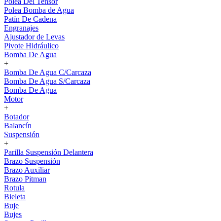
Polea Del Tensor
Polea Bomba de Agua
Patín De Cadena
Engranajes
Ajustador de Levas
Pivote Hidráulico
Bomba De Agua
+
Bomba De Agua C/Carcaza
Bomba De Agua S/Carcaza
Bomba De Agua
Motor
+
Botador
Balancín
Suspensión
+
Parilla Suspensión Delantera
Brazo Suspensión
Brazo Auxiliar
Brazo Pitman
Rotula
Bieleta
Buje
Bujes