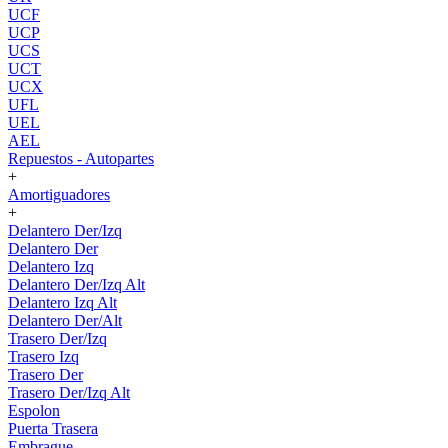
UCF
UCP
UCS
UCT
UCX
UFL
UEL
AEL
Repuestos - Autopartes
+
Amortiguadores
+
Delantero Der/Izq
Delantero Der
Delantero Izq
Delantero Der/Izq Alt
Delantero Izq Alt
Delantero Der/Alt
Trasero Der/Izq
Trasero Izq
Trasero Der
Trasero Der/Izq Alt
Espolon
Puerta Trasera
Embrague