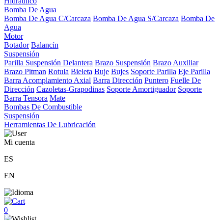
Hidráulico
Bomba De Agua
Bomba De Agua C/Carcaza
Bomba De Agua S/Carcaza
Bomba De
Agua
Motor
Botador
Balancín
Suspensión
Parilla Suspensión Delantera
Brazo Suspensión
Brazo Auxiliar
Brazo Pitman
Rotula
Bieleta
Buje
Bujes
Soporte Parilla
Eje Parilla
Barra Acomplamiento Axial
Barra Dirección
Puntero
Fuelle De
Dirección
Cazoletas-Grapodinas
Soporte Amortiguador
Soporte
Barra Tensora
Mate
Bombas De Combustible
Suspensión
Herramientas De Lubricación
Mi cuenta
ES
EN
0