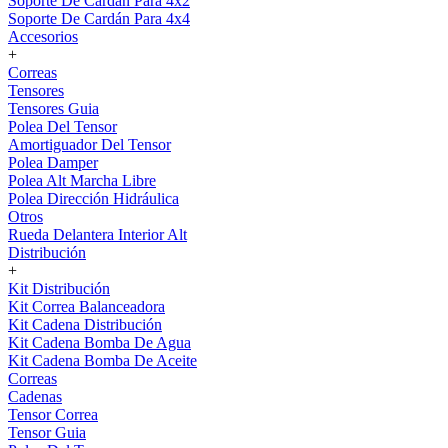
Soporte De Cardán Para 4x2
Soporte De Cardán Para 4x4
Accesorios
+
Correas
Tensores
Tensores Guia
Polea Del Tensor
Amortiguador Del Tensor
Polea Damper
Polea Alt Marcha Libre
Polea Dirección Hidráulica
Otros
Rueda Delantera Interior Alt
Distribución
+
Kit Distribución
Kit Correa Balanceadora
Kit Cadena Distribución
Kit Cadena Bomba De Agua
Kit Cadena Bomba De Aceite
Correas
Cadenas
Tensor Correa
Tensor Guia