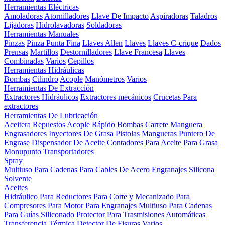
Herramientas Eléctricas
Amoladoras
Atornilladores
Llave De Impacto
Aspiradoras
Taladros
Lijadoras
Hidrolavadoras
Soldadoras
Herramientas Manuales
Pinzas
Pinza Punta Fina
Llaves Allen
Llaves
Llaves C-crique
Dados
Prensas
Martillos
Destornilladores
Llave Francesa
Llaves
Combinadas
Varios
Cepillos
Herramientas Hidráulicas
Bombas
Cilindro
Acople
Manómetros
Varios
Herramientas De Extracción
Extractores Hidráulicos
Extractores mecánicos
Crucetas Para
extractores
Herramientas De Lubricación
Aceitera
Repuestos
Acople Rápido
Bombas
Carrete Manguera
Engrasadores
Inyectores De Grasa
Pistolas
Mangueras
Puntero De
Engrase
Dispensador De Aceite
Contadores
Para Aceite
Para Grasa
Monupunto
Transportadores
Spray
Multiuso
Para Cadenas
Para Cables De Acero
Engranajes
Silicona
Solvente
Aceites
Hidráulico
Para Reductores
Para Corte y Mecanizado
Para
Compresores
Para Motor
Para Engranajes
Multiuso
Para Cadenas
Para Guías
Siliconado
Protector
Para Trasmisiones Automáticas
Transferencia Térmica
Detector De Fisuras
Varios