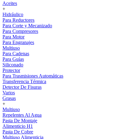
Aceites
+
Hidráulico
Para Reductores
Para Corte y Mecanizado
Para Compresores
Para Motor
Para Engranajes
Multiuso
Para Cadenas
Para Guías
Siliconado
Protector
Para Trasmisiones Automáticas
Transferencia Térmica
Detector De Fisuras
Varios
Grasas
+
Multiuso
Repelentes Al Agua
Pasta De Montaje
Alimenticio H1
Pasta De Cobre
Multiuso Alimenticia