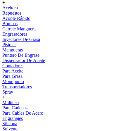
+
Aceitera
Repuestos
Acople Rápido
Bombas
Carrete Manguera
Engrasadores
Inyectores De Grasa
Pistolas
Mangueras
Puntero De Engrase
Dispensador De Aceite
Contadores
Para Aceite
Para Grasa
Monupunto
Transportadores
Spray
+
Multiuso
Para Cadenas
Para Cables De Acero
Engranajes
Silicona
Solvente