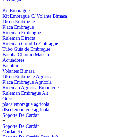
+
Kit Embrague
Kit Embrague C/ Volante Bimasa
Disco Embrague
Placa Embrague
Ruleman Embrague
Ruleman Directa
Ruleman Orquilla Embrague
Tubo Guia de Embrague
Bomba Cilindro Maestro
Actuadores
Bombin
Volantes Bimasa
Disco Embrague Agrícola
Placa Embrague Agrícola
Ruleman Agricola Embrague
Ruleman Embrague Alt
Otros
placa embrague agricola
disco embrague agricola
Soporte De Cardan
+
Soporte De Cardán
Cardaneta