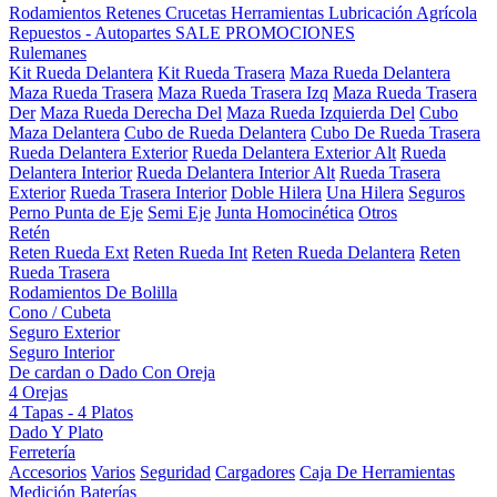
Rodamientos
Retenes
Crucetas
Herramientas
Lubricación
Agrícola
Repuestos - Autopartes
SALE
PROMOCIONES
Rulemanes
Kit Rueda Delantera
Kit Rueda Trasera
Maza Rueda Delantera
Maza Rueda Trasera
Maza Rueda Trasera Izq
Maza Rueda Trasera
Der
Maza Rueda Derecha Del
Maza Rueda Izquierda Del
Cubo
Maza Delantera
Cubo de Rueda Delantera
Cubo De Rueda Trasera
Rueda Delantera Exterior
Rueda Delantera Exterior Alt
Rueda
Delantera Interior
Rueda Delantera Interior Alt
Rueda Trasera
Exterior
Rueda Trasera Interior
Doble Hilera
Una Hilera
Seguros
Perno Punta de Eje
Semi Eje
Junta Homocinética
Otros
Retén
Reten Rueda Ext
Reten Rueda Int
Reten Rueda Delantera
Reten
Rueda Trasera
Rodamientos De Bolilla
Cono / Cubeta
Seguro Exterior
Seguro Interior
De cardan o Dado Con Oreja
4 Orejas
4 Tapas - 4 Platos
Dado Y Plato
Ferretería
Accesorios
Varios
Seguridad
Cargadores
Caja De Herramientas
Medición
Baterías