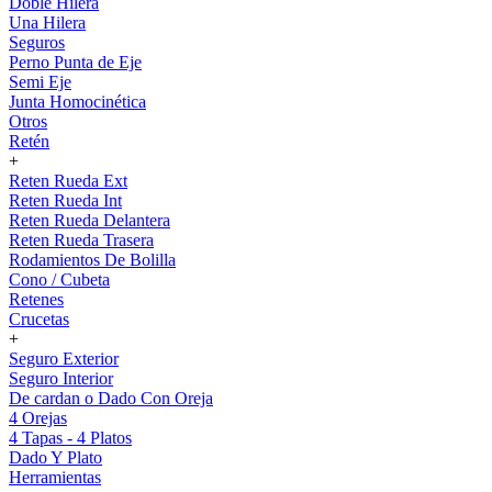
Doble Hilera
Una Hilera
Seguros
Perno Punta de Eje
Semi Eje
Junta Homocinética
Otros
Retén
+
Reten Rueda Ext
Reten Rueda Int
Reten Rueda Delantera
Reten Rueda Trasera
Rodamientos De Bolilla
Cono / Cubeta
Retenes
Crucetas
+
Seguro Exterior
Seguro Interior
De cardan o Dado Con Oreja
4 Orejas
4 Tapas - 4 Platos
Dado Y Plato
Herramientas