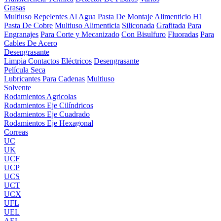
Grasas
Multiuso
Repelentes Al Agua
Pasta De Montaje
Alimenticio H1
Pasta De Cobre
Multiuso Alimenticia
Siliconada
Grafitada
Para
Engranajes
Para Corte y Mecanizado
Con Bisulfuro
Fluoradas
Para
Cables De Acero
Desengrasante
Limpia Contactos Eléctricos
Desengrasante
Película Seca
Lubricantes Para Cadenas
Multiuso
Solvente
Rodamientos Agricolas
Rodamientos Eje Cilíndricos
Rodamientos Eje Cuadrado
Rodamientos Eje Hexagonal
Correas
UC
UK
UCF
UCP
UCS
UCT
UCX
UFL
UEL
AEL