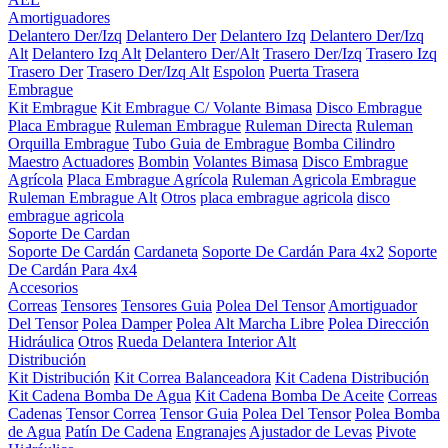
Amortiguadores
Delantero Der/Izq
Delantero Der
Delantero Izq
Delantero Der/Izq
Alt
Delantero Izq Alt
Delantero Der/Alt
Trasero Der/Izq
Trasero Izq
Trasero Der
Trasero Der/Izq Alt
Espolon
Puerta Trasera
Embrague
Kit Embrague
Kit Embrague C/ Volante Bimasa
Disco Embrague
Placa Embrague
Ruleman Embrague
Ruleman Directa
Ruleman
Orquilla Embrague
Tubo Guia de Embrague
Bomba Cilindro
Maestro
Actuadores
Bombin
Volantes Bimasa
Disco Embrague
Agrícola
Placa Embrague Agrícola
Ruleman Agricola Embrague
Ruleman Embrague Alt
Otros
placa embrague agricola
disco
embrague agricola
Soporte De Cardan
Soporte De Cardán
Cardaneta
Soporte De Cardán Para 4x2
Soporte
De Cardán Para 4x4
Accesorios
Correas
Tensores
Tensores Guia
Polea Del Tensor
Amortiguador
Del Tensor
Polea Damper
Polea Alt Marcha Libre
Polea Dirección
Hidráulica
Otros
Rueda Delantera Interior Alt
Distribución
Kit Distribución
Kit Correa Balanceadora
Kit Cadena Distribución
Kit Cadena Bomba De Agua
Kit Cadena Bomba De Aceite
Correas
Cadenas
Tensor Correa
Tensor Guia
Polea Del Tensor
Polea Bomba
de Agua
Patín De Cadena
Engranajes
Ajustador de Levas
Pivote