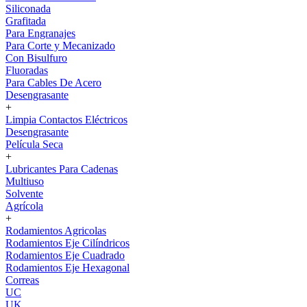
Siliconada
Grafitada
Para Engranajes
Para Corte y Mecanizado
Con Bisulfuro
Fluoradas
Para Cables De Acero
Desengrasante
+
Limpia Contactos Eléctricos
Desengrasante
Película Seca
+
Lubricantes Para Cadenas
Multiuso
Solvente
Agrícola
+
Rodamientos Agricolas
Rodamientos Eje Cilíndricos
Rodamientos Eje Cuadrado
Rodamientos Eje Hexagonal
Correas
UC
UK