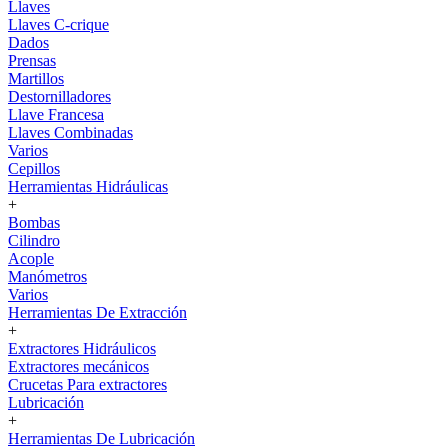
Llaves
Llaves C-crique
Dados
Prensas
Martillos
Destornilladores
Llave Francesa
Llaves Combinadas
Varios
Cepillos
Herramientas Hidráulicas
+
Bombas
Cilindro
Acople
Manómetros
Varios
Herramientas De Extracción
+
Extractores Hidráulicos
Extractores mecánicos
Crucetas Para extractores
Lubricación
+
Herramientas De Lubricación