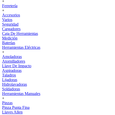
+
Ferretería
+
Accesorios
Varios
Seguridad
Cargadores
Caja De Herramientas
Medición
Baterías
Herramientas Eléctricas
+
Amoladoras
Atornilladores
Llave De Impacto
Aspiradoras
Taladros
Lijadoras
Hidrolavadoras
Soldadoras
Herramientas Manuales
+
Pinzas
Pinza Punta Fina
Llaves Allen