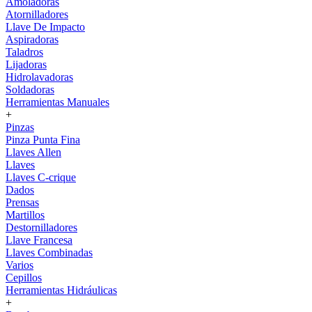
Amoladoras
Atornilladores
Llave De Impacto
Aspiradoras
Taladros
Lijadoras
Hidrolavadoras
Soldadoras
Herramientas Manuales
+
Pinzas
Pinza Punta Fina
Llaves Allen
Llaves
Llaves C-crique
Dados
Prensas
Martillos
Destornilladores
Llave Francesa
Llaves Combinadas
Varios
Cepillos
Herramientas Hidráulicas
+