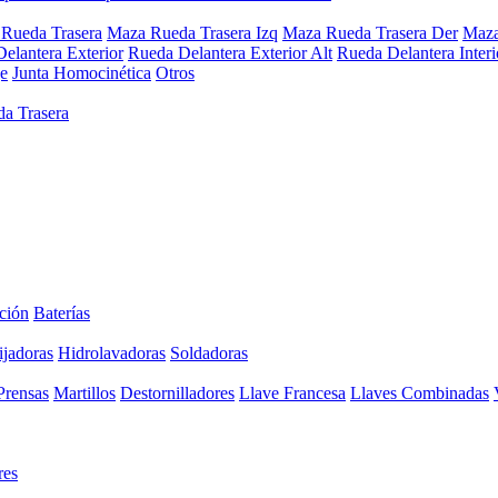
Rueda Trasera
Maza Rueda Trasera Izq
Maza Rueda Trasera Der
Maza
elantera Exterior
Rueda Delantera Exterior Alt
Rueda Delantera Interi
e
Junta Homocinética
Otros
a Trasera
ción
Baterías
ijadoras
Hidrolavadoras
Soldadoras
Prensas
Martillos
Destornilladores
Llave Francesa
Llaves Combinadas
res