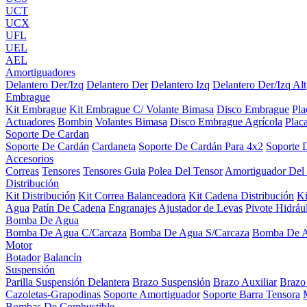
UCT
UCX
UFL
UEL
AEL
Amortiguadores
Delantero Der/Izq
Delantero Der
Delantero Izq
Delantero Der/Izq Alt
Embrague
Kit Embrague
Kit Embrague C/ Volante Bimasa
Disco Embrague
Pl
Actuadores
Bombin
Volantes Bimasa
Disco Embrague Agrícola
Plac
Soporte De Cardan
Soporte De Cardán
Cardaneta
Soporte De Cardán Para 4x2
Soporte 
Accesorios
Correas
Tensores
Tensores Guia
Polea Del Tensor
Amortiguador Del
Distribución
Kit Distribución
Kit Correa Balanceadora
Kit Cadena Distribución
K
Agua
Patín De Cadena
Engranajes
Ajustador de Levas
Pivote Hidráu
Bomba De Agua
Bomba De Agua C/Carcaza
Bomba De Agua S/Carcaza
Bomba De 
Motor
Botador
Balancín
Suspensión
Parilla Suspensión Delantera
Brazo Suspensión
Brazo Auxiliar
Brazo
Cazoletas-Grapodinas
Soporte Amortiguador
Soporte Barra Tensora
Bombas De Combustible