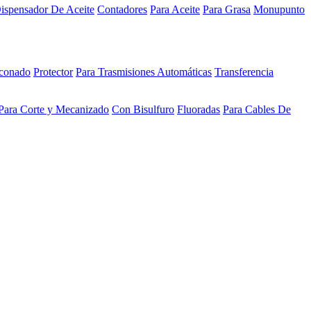
ispensador De Aceite
Contadores
Para Aceite
Para Grasa
Monupunto
iconado
Protector
Para Trasmisiones Automáticas
Transferencia
Para Corte y Mecanizado
Con Bisulfuro
Fluoradas
Para Cables De