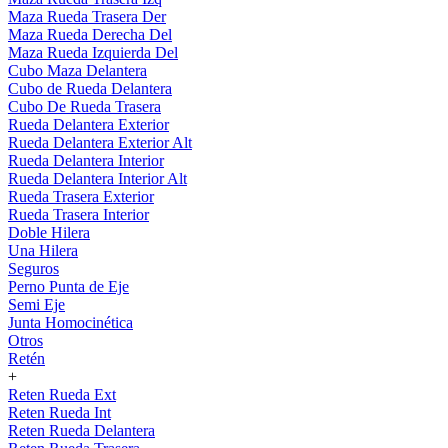
Maza Rueda Trasera Der
Maza Rueda Derecha Del
Maza Rueda Izquierda Del
Cubo Maza Delantera
Cubo de Rueda Delantera
Cubo De Rueda Trasera
Rueda Delantera Exterior
Rueda Delantera Exterior Alt
Rueda Delantera Interior
Rueda Delantera Interior Alt
Rueda Trasera Exterior
Rueda Trasera Interior
Doble Hilera
Una Hilera
Seguros
Perno Punta de Eje
Semi Eje
Junta Homocinética
Otros
Retén
+
Reten Rueda Ext
Reten Rueda Int
Reten Rueda Delantera