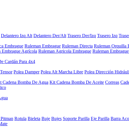
Delantero Izq Alt
Delantero Der/Alt
Trasero Der/Izq
Trasero Izq
Trase
aca Embrague
Ruleman Embrague
Ruleman Directa
Ruleman Orquilla
a Embrague Agrícola
Ruleman Agricola Embrague
Ruleman Embrague 
De Cardán Para 4x4
 Tensor
Polea Damper
Polea Alt Marcha Libre
Polea Dirección Hidrául
it Cadena Bomba De Agua
Kit Cadena Bomba De Aceite
Correas
Cad
lico
Agua
 Pitman
Rotula
Bieleta
Buje
Bujes
Soporte Parilla
Eje Parilla
Barra Aco
Mate