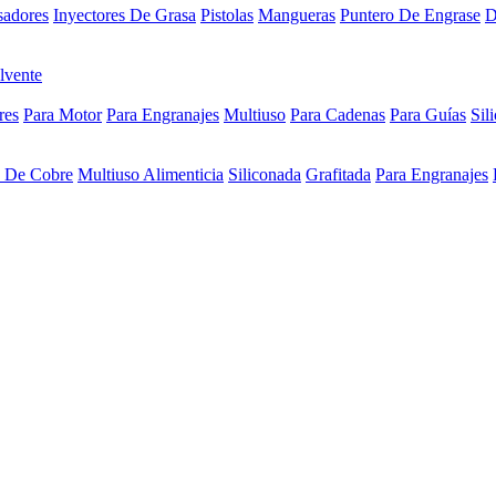
sadores
Inyectores De Grasa
Pistolas
Mangueras
Puntero De Engrase
D
lvente
res
Para Motor
Para Engranajes
Multiuso
Para Cadenas
Para Guías
Sil
a De Cobre
Multiuso Alimenticia
Siliconada
Grafitada
Para Engranajes