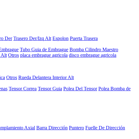
ro Der
Trasero Der/Izq Alt
Espolon
Puerta Trasera
 Embrague
Tubo Guia de Embrague
Bomba Cilindro Maestro
Alt
Otros
placa embrague agricola
disco embrague agricola
ica
Otros
Rueda Delantera Interior Alt
enas
Tensor Correa
Tensor Guia
Polea Del Tensor
Polea Bomba de
mplamiento Axial
Barra Dirección
Puntero
Fuelle De Dirección