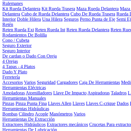
Rulemanes
Kit Rueda Delantera
Kit Rueda Trasera
Maza Rueda Delantera
Maza 
Delantera
Cubo de Rueda Delantera
Cubo De Rueda Trasera
Rueda D
Interior
Doble Hilera
Una Hilera
Seguros
Perno Punta de Eje
Semi Ej
Retén
Reten Rueda Ext
Reten Rueda Int
Reten Rueda Delantera
Reten Rued
Rodamientos De Bolilla
Cono / Cubeta
Seguro Exterior
Seguro Interior
De cardan o Dado Con Oreja
4 Orejas
4 Tapas - 4 Platos
Dado Y Plato
Ferretería
Accesorios
Varios
Seguridad
Cargadores
Caja De Herramientas
Medi
Herramientas Eléctricas
Amoladoras
Atornilladores
Llave De Impacto
Aspiradoras
Taladros
L
Herramientas Manuales
Pinzas
Pinza Punta Fina
Llaves Allen
Llaves
Llaves C-crique
Dados
Herramientas Hidráulicas
Bombas
Cilindro
Acople
Manómetros
Varios
Herramientas De Extracción
Extractores Hidráulicos
Extractores mecánicos
Crucetas Para extracto
Herramientas De Lubricación