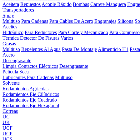
Aceitera
Repuestos
Acople Rápido
Bombas
Carrete Manguera
Engra
Transportadores
Spray
Multiuso
Para Cadenas
Para Cables De Acero
Engranajes
Silicona
So
Aceites
Hidráulico
Para Reductores
Para Corte y Mecanizado
Para Compreso
Térmica
Detector De Fisuras
Varios
Grasas
Multiuso
Repelentes Al Agua
Pasta De Montaje
Alimenticio H1
Past
Acero
Desengrasante
Limpia Contactos Eléctricos
Desengrasante
Película Seca
Lubricantes Para Cadenas
Multiuso
Solvente
Rodamientos Agricolas
Rodamientos Eje Cilíndricos
Rodamientos Eje Cuadrado
Rodamientos Eje Hexagonal
Correas
UC
UK
UCF
UCP
UCS