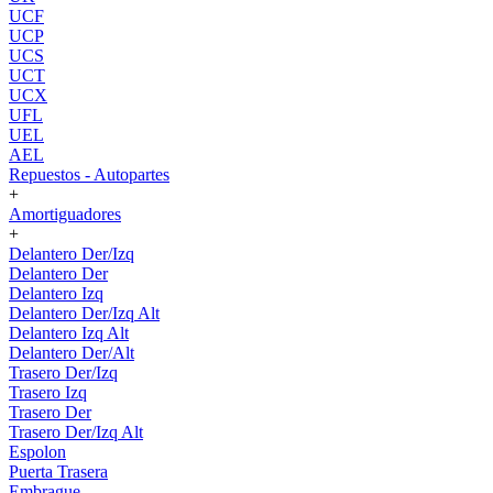
UCF
UCP
UCS
UCT
UCX
UFL
UEL
AEL
Repuestos - Autopartes
+
Amortiguadores
+
Delantero Der/Izq
Delantero Der
Delantero Izq
Delantero Der/Izq Alt
Delantero Izq Alt
Delantero Der/Alt
Trasero Der/Izq
Trasero Izq
Trasero Der
Trasero Der/Izq Alt
Espolon
Puerta Trasera
Embrague