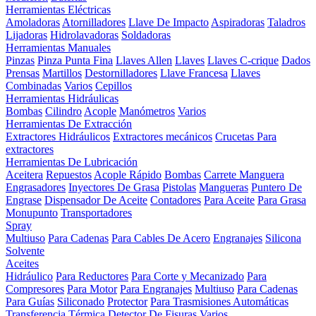
Herramientas Eléctricas
Amoladoras
Atornilladores
Llave De Impacto
Aspiradoras
Taladros
Lijadoras
Hidrolavadoras
Soldadoras
Herramientas Manuales
Pinzas
Pinza Punta Fina
Llaves Allen
Llaves
Llaves C-crique
Dados
Prensas
Martillos
Destornilladores
Llave Francesa
Llaves
Combinadas
Varios
Cepillos
Herramientas Hidráulicas
Bombas
Cilindro
Acople
Manómetros
Varios
Herramientas De Extracción
Extractores Hidráulicos
Extractores mecánicos
Crucetas Para
extractores
Herramientas De Lubricación
Aceitera
Repuestos
Acople Rápido
Bombas
Carrete Manguera
Engrasadores
Inyectores De Grasa
Pistolas
Mangueras
Puntero De
Engrase
Dispensador De Aceite
Contadores
Para Aceite
Para Grasa
Monupunto
Transportadores
Spray
Multiuso
Para Cadenas
Para Cables De Acero
Engranajes
Silicona
Solvente
Aceites
Hidráulico
Para Reductores
Para Corte y Mecanizado
Para
Compresores
Para Motor
Para Engranajes
Multiuso
Para Cadenas
Para Guías
Siliconado
Protector
Para Trasmisiones Automáticas
Transferencia Térmica
Detector De Fisuras
Varios