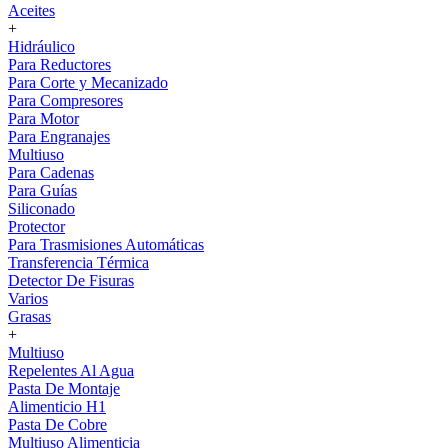
Aceites
+
Hidráulico
Para Reductores
Para Corte y Mecanizado
Para Compresores
Para Motor
Para Engranajes
Multiuso
Para Cadenas
Para Guías
Siliconado
Protector
Para Trasmisiones Automáticas
Transferencia Térmica
Detector De Fisuras
Varios
Grasas
+
Multiuso
Repelentes Al Agua
Pasta De Montaje
Alimenticio H1
Pasta De Cobre
Multiuso Alimenticia