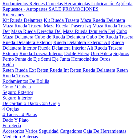
Rodamientos
Retenes
Crucetas
Herramientas
Lubricación
Agrícola
Repuestos - Autopartes
SALE
PROMOCIONES
Rulemanes
Kit Rueda Delantera
Kit Rueda Trasera
Maza Rueda Delantera
Maza Rueda Trasera
Maza Rueda Trasera Izq
Maza Rueda Trasera
Der
Maza Rueda Derecha Del
Maza Rueda Izquierda Del
Cubo
Maza Delantera
Cubo de Rueda Delantera
Cubo De Rueda Trasera
Rueda Delantera Exterior
Rueda Delantera Exterior Alt
Rueda
Delantera Interior
Rueda Delantera Interior Alt
Rueda Trasera
Exterior
Rueda Trasera Interior
Doble Hilera
Una Hilera
Seguros
Perno Punta de Eje
Semi Eje
Junta Homocinética
Otros
Retén
Reten Rueda Ext
Reten Rueda Int
Reten Rueda Delantera
Reten
Rueda Trasera
Rodamientos De Bolilla
Cono / Cubeta
Seguro Exterior
Seguro Interior
De cardan o Dado Con Oreja
4 Orejas
4 Tapas - 4 Platos
Dado Y Plato
Ferretería
Accesorios
Varios
Seguridad
Cargadores
Caja De Herramientas
Medición
Baterías