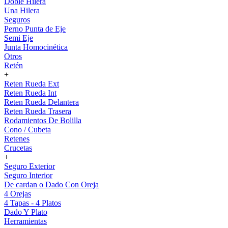
Doble Hilera
Una Hilera
Seguros
Perno Punta de Eje
Semi Eje
Junta Homocinética
Otros
Retén
+
Reten Rueda Ext
Reten Rueda Int
Reten Rueda Delantera
Reten Rueda Trasera
Rodamientos De Bolilla
Cono / Cubeta
Retenes
Crucetas
+
Seguro Exterior
Seguro Interior
De cardan o Dado Con Oreja
4 Orejas
4 Tapas - 4 Platos
Dado Y Plato
Herramientas