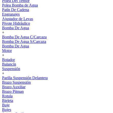
Polea Del Tensor
Polea Bomba de Agua
Patín De Cadena
Engranajes
Ajustador de Levas
Pivote Hidráulico
Bomba De Agua
+
Bomba De Agua C/Carcaza
Bomba De Agua S/Carcaza
Bomba De Agua
Motor
+
Botador
Balancín
Suspensión
+
Parilla Suspensión Delantera
Brazo Suspensión
Brazo Auxiliar
Brazo Pitman
Rotula
Bieleta
Buje
Bujes