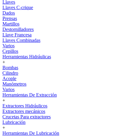
Llaves
Llaves C-crique
Dados
Prensas
Martillos
Destornilladores
Llave Francesa
Llaves Combinadas
Varios
Cepillos
Herramientas Hidráulicas
+
Bombas
Cilindro
Acople
Manómetros
Varios
Herramientas De Extracción
+
Extractores Hidráulicos
Extractores mecánicos
Crucetas Para extractores
Lubricación
+
Herramientas De Lubricación