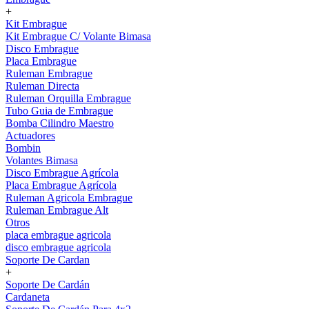
+
Kit Embrague
Kit Embrague C/ Volante Bimasa
Disco Embrague
Placa Embrague
Ruleman Embrague
Ruleman Directa
Ruleman Orquilla Embrague
Tubo Guia de Embrague
Bomba Cilindro Maestro
Actuadores
Bombin
Volantes Bimasa
Disco Embrague Agrícola
Placa Embrague Agrícola
Ruleman Agricola Embrague
Ruleman Embrague Alt
Otros
placa embrague agricola
disco embrague agricola
Soporte De Cardan
+
Soporte De Cardán
Cardaneta