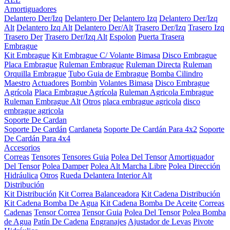
Amortiguadores
Delantero Der/Izq
Delantero Der
Delantero Izq
Delantero Der/Izq
Alt
Delantero Izq Alt
Delantero Der/Alt
Trasero Der/Izq
Trasero Izq
Trasero Der
Trasero Der/Izq Alt
Espolon
Puerta Trasera
Embrague
Kit Embrague
Kit Embrague C/ Volante Bimasa
Disco Embrague
Placa Embrague
Ruleman Embrague
Ruleman Directa
Ruleman
Orquilla Embrague
Tubo Guia de Embrague
Bomba Cilindro
Maestro
Actuadores
Bombin
Volantes Bimasa
Disco Embrague
Agrícola
Placa Embrague Agrícola
Ruleman Agricola Embrague
Ruleman Embrague Alt
Otros
placa embrague agricola
disco
embrague agricola
Soporte De Cardan
Soporte De Cardán
Cardaneta
Soporte De Cardán Para 4x2
Soporte
De Cardán Para 4x4
Accesorios
Correas
Tensores
Tensores Guia
Polea Del Tensor
Amortiguador
Del Tensor
Polea Damper
Polea Alt Marcha Libre
Polea Dirección
Hidráulica
Otros
Rueda Delantera Interior Alt
Distribución
Kit Distribución
Kit Correa Balanceadora
Kit Cadena Distribución
Kit Cadena Bomba De Agua
Kit Cadena Bomba De Aceite
Correas
Cadenas
Tensor Correa
Tensor Guia
Polea Del Tensor
Polea Bomba
de Agua
Patín De Cadena
Engranajes
Ajustador de Levas
Pivote