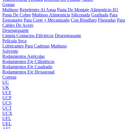
Grasas
Multiuso
Repelentes Al Agua
Pasta De Montaje
Alimenticio H1
Pasta De Cobre
Multiuso Alimenticia
Siliconada
Grafitada
Para
Engranajes
Para Corte y Mecanizado
Con Bisulfuro
Fluoradas
Para
Cables De Acero
Desengrasante
Limpia Contactos Eléctricos
Desengrasante
Película Seca
Lubricantes Para Cadenas
Multiuso
Solvente
Rodamientos Agricolas
Rodamientos Eje Cilíndricos
Rodamientos Eje Cuadrado
Rodamientos Eje Hexagonal
Correas
UC
UK
UCF
UCP
UCS
UCT
UCX
UFL
UEL
AEL