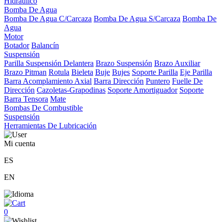
Hidráulico
Bomba De Agua
Bomba De Agua C/Carcaza
Bomba De Agua S/Carcaza
Bomba De
Agua
Motor
Botador
Balancín
Suspensión
Parilla Suspensión Delantera
Brazo Suspensión
Brazo Auxiliar
Brazo Pitman
Rotula
Bieleta
Buje
Bujes
Soporte Parilla
Eje Parilla
Barra Acomplamiento Axial
Barra Dirección
Puntero
Fuelle De
Dirección
Cazoletas-Grapodinas
Soporte Amortiguador
Soporte
Barra Tensora
Mate
Bombas De Combustible
Suspensión
Herramientas De Lubricación
Mi cuenta
ES
EN
0