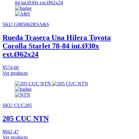
SKU G885062RSA&S
Rueda Trasera Una Hilera Toyota
Corolla Starlet 78-84 int.Ø30x
ext.Ø62x24
$574,60
Ver producto
SKU CUC205
205 CUC NTN
$942,47
Ver producto