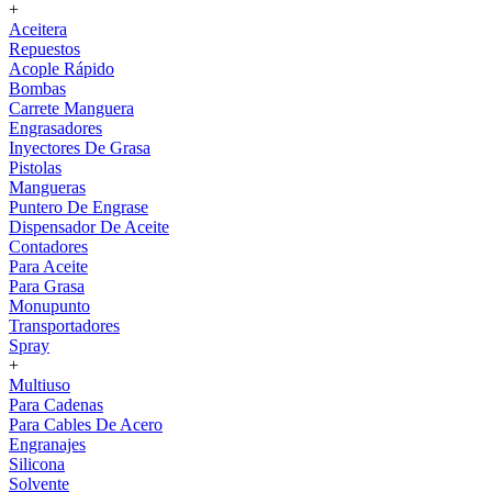
+
Aceitera
Repuestos
Acople Rápido
Bombas
Carrete Manguera
Engrasadores
Inyectores De Grasa
Pistolas
Mangueras
Puntero De Engrase
Dispensador De Aceite
Contadores
Para Aceite
Para Grasa
Monupunto
Transportadores
Spray
+
Multiuso
Para Cadenas
Para Cables De Acero
Engranajes
Silicona
Solvente