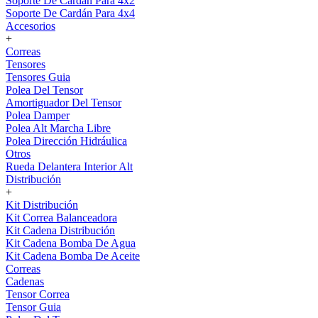
Soporte De Cardán Para 4x2
Soporte De Cardán Para 4x4
Accesorios
+
Correas
Tensores
Tensores Guia
Polea Del Tensor
Amortiguador Del Tensor
Polea Damper
Polea Alt Marcha Libre
Polea Dirección Hidráulica
Otros
Rueda Delantera Interior Alt
Distribución
+
Kit Distribución
Kit Correa Balanceadora
Kit Cadena Distribución
Kit Cadena Bomba De Agua
Kit Cadena Bomba De Aceite
Correas
Cadenas
Tensor Correa
Tensor Guia