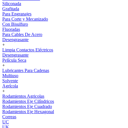
Siliconada
Grafitada
Para Engranajes
Para Corte y Mecanizado
Con Bisulfuro
Fluoradas
Para Cables De Acero
Desengrasante
+
Limpia Contactos Eléctricos
Desengrasante
Película Seca
+
Lubricantes Para Cadenas
Multiuso
Solvente
Agrícola
+
Rodamientos Agricolas
Rodamientos Eje Cilíndricos
Rodamientos Eje Cuadrado
Rodamientos Eje Hexagonal
Correas
UC
UK