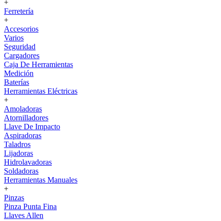
+
Ferretería
+
Accesorios
Varios
Seguridad
Cargadores
Caja De Herramientas
Medición
Baterías
Herramientas Eléctricas
+
Amoladoras
Atornilladores
Llave De Impacto
Aspiradoras
Taladros
Lijadoras
Hidrolavadoras
Soldadoras
Herramientas Manuales
+
Pinzas
Pinza Punta Fina
Llaves Allen