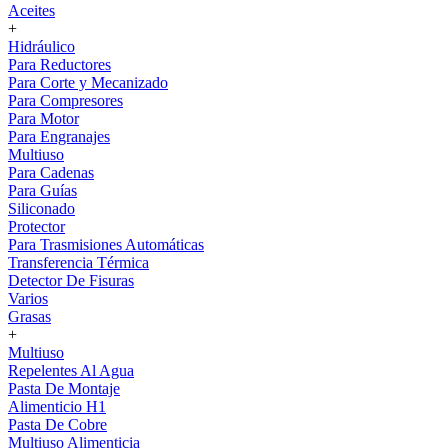
Aceites
+
Hidráulico
Para Reductores
Para Corte y Mecanizado
Para Compresores
Para Motor
Para Engranajes
Multiuso
Para Cadenas
Para Guías
Siliconado
Protector
Para Trasmisiones Automáticas
Transferencia Térmica
Detector De Fisuras
Varios
Grasas
+
Multiuso
Repelentes Al Agua
Pasta De Montaje
Alimenticio H1
Pasta De Cobre
Multiuso Alimenticia