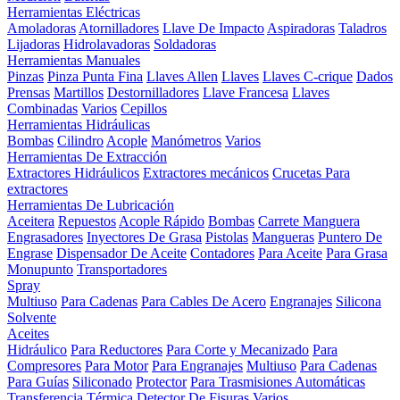
Herramientas Eléctricas
Amoladoras
Atornilladores
Llave De Impacto
Aspiradoras
Taladros
Lijadoras
Hidrolavadoras
Soldadoras
Herramientas Manuales
Pinzas
Pinza Punta Fina
Llaves Allen
Llaves
Llaves C-crique
Dados
Prensas
Martillos
Destornilladores
Llave Francesa
Llaves
Combinadas
Varios
Cepillos
Herramientas Hidráulicas
Bombas
Cilindro
Acople
Manómetros
Varios
Herramientas De Extracción
Extractores Hidráulicos
Extractores mecánicos
Crucetas Para
extractores
Herramientas De Lubricación
Aceitera
Repuestos
Acople Rápido
Bombas
Carrete Manguera
Engrasadores
Inyectores De Grasa
Pistolas
Mangueras
Puntero De
Engrase
Dispensador De Aceite
Contadores
Para Aceite
Para Grasa
Monupunto
Transportadores
Spray
Multiuso
Para Cadenas
Para Cables De Acero
Engranajes
Silicona
Solvente
Aceites
Hidráulico
Para Reductores
Para Corte y Mecanizado
Para
Compresores
Para Motor
Para Engranajes
Multiuso
Para Cadenas
Para Guías
Siliconado
Protector
Para Trasmisiones Automáticas
Transferencia Térmica
Detector De Fisuras
Varios