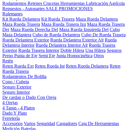
Rodamientos
Retenes
Crucetas
Herramientas
Lubricación
Agrícola
Repuestos - Autopartes
SALE
PROMOCIONES
Rulemanes
Kit Rueda Delantera
Kit Rueda Trasera
Maza Rueda Delantera
Maza Rueda Trasera
Maza Rueda Trasera Izq
Maza Rueda Trasera
Der
Maza Rueda Derecha Del
Maza Rueda Izquierda Del
Cubo
Maza Delantera
Cubo de Rueda Delantera
Cubo De Rueda Trasera
Rueda Delantera Exterior
Rueda Delantera Exterior Alt
Rueda
Delantera Interior
Rueda Delantera Interior Alt
Rueda Trasera
Exterior
Rueda Trasera Interior
Doble Hilera
Una Hilera
Seguros
Perno Punta de Eje
Semi Eje
Junta Homocinética
Otros
Retén
Reten Rueda Ext
Reten Rueda Int
Reten Rueda Delantera
Reten
Rueda Trasera
Rodamientos De Bolilla
Cono / Cubeta
Seguro Exterior
Seguro Interior
De cardan o Dado Con Oreja
4 Orejas
4 Tapas - 4 Platos
Dado Y Plato
Ferretería
Accesorios
Varios
Seguridad
Cargadores
Caja De Herramientas
Medición
Baterías