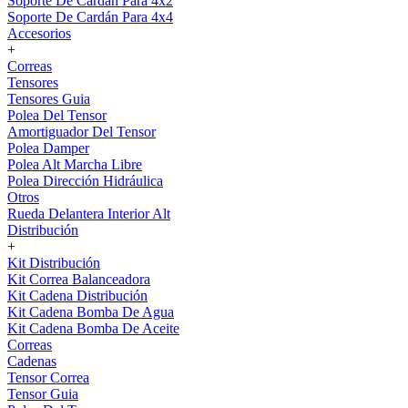
Soporte De Cardán Para 4x2
Soporte De Cardán Para 4x4
Accesorios
+
Correas
Tensores
Tensores Guia
Polea Del Tensor
Amortiguador Del Tensor
Polea Damper
Polea Alt Marcha Libre
Polea Dirección Hidráulica
Otros
Rueda Delantera Interior Alt
Distribución
+
Kit Distribución
Kit Correa Balanceadora
Kit Cadena Distribución
Kit Cadena Bomba De Agua
Kit Cadena Bomba De Aceite
Correas
Cadenas
Tensor Correa
Tensor Guia