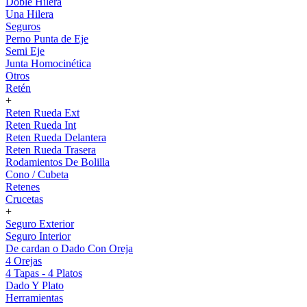
Doble Hilera
Una Hilera
Seguros
Perno Punta de Eje
Semi Eje
Junta Homocinética
Otros
Retén
+
Reten Rueda Ext
Reten Rueda Int
Reten Rueda Delantera
Reten Rueda Trasera
Rodamientos De Bolilla
Cono / Cubeta
Retenes
Crucetas
+
Seguro Exterior
Seguro Interior
De cardan o Dado Con Oreja
4 Orejas
4 Tapas - 4 Platos
Dado Y Plato
Herramientas