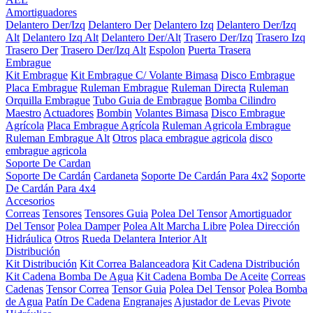
Amortiguadores
Delantero Der/Izq
Delantero Der
Delantero Izq
Delantero Der/Izq
Alt
Delantero Izq Alt
Delantero Der/Alt
Trasero Der/Izq
Trasero Izq
Trasero Der
Trasero Der/Izq Alt
Espolon
Puerta Trasera
Embrague
Kit Embrague
Kit Embrague C/ Volante Bimasa
Disco Embrague
Placa Embrague
Ruleman Embrague
Ruleman Directa
Ruleman
Orquilla Embrague
Tubo Guia de Embrague
Bomba Cilindro
Maestro
Actuadores
Bombin
Volantes Bimasa
Disco Embrague
Agrícola
Placa Embrague Agrícola
Ruleman Agricola Embrague
Ruleman Embrague Alt
Otros
placa embrague agricola
disco
embrague agricola
Soporte De Cardan
Soporte De Cardán
Cardaneta
Soporte De Cardán Para 4x2
Soporte
De Cardán Para 4x4
Accesorios
Correas
Tensores
Tensores Guia
Polea Del Tensor
Amortiguador
Del Tensor
Polea Damper
Polea Alt Marcha Libre
Polea Dirección
Hidráulica
Otros
Rueda Delantera Interior Alt
Distribución
Kit Distribución
Kit Correa Balanceadora
Kit Cadena Distribución
Kit Cadena Bomba De Agua
Kit Cadena Bomba De Aceite
Correas
Cadenas
Tensor Correa
Tensor Guia
Polea Del Tensor
Polea Bomba
de Agua
Patín De Cadena
Engranajes
Ajustador de Levas
Pivote