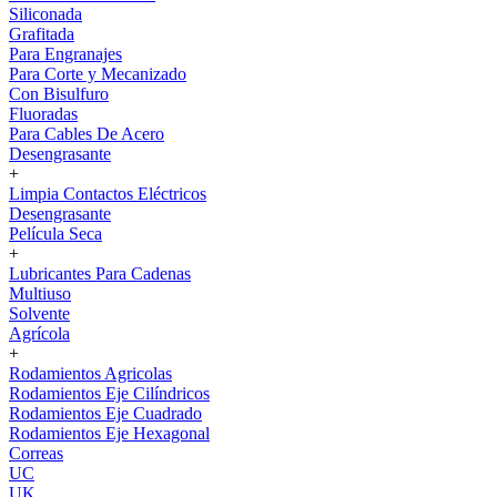
Siliconada
Grafitada
Para Engranajes
Para Corte y Mecanizado
Con Bisulfuro
Fluoradas
Para Cables De Acero
Desengrasante
+
Limpia Contactos Eléctricos
Desengrasante
Película Seca
+
Lubricantes Para Cadenas
Multiuso
Solvente
Agrícola
+
Rodamientos Agricolas
Rodamientos Eje Cilíndricos
Rodamientos Eje Cuadrado
Rodamientos Eje Hexagonal
Correas
UC
UK