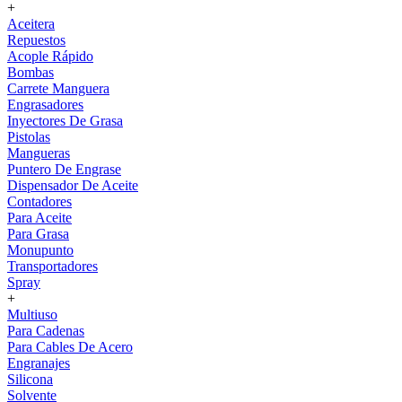
+
Aceitera
Repuestos
Acople Rápido
Bombas
Carrete Manguera
Engrasadores
Inyectores De Grasa
Pistolas
Mangueras
Puntero De Engrase
Dispensador De Aceite
Contadores
Para Aceite
Para Grasa
Monupunto
Transportadores
Spray
+
Multiuso
Para Cadenas
Para Cables De Acero
Engranajes
Silicona
Solvente