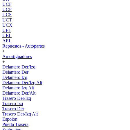
UCF
UCP
UCS
UCT
UCX
UFL
UEL
AEL
Repuestos - Autopartes
+
Amortiguadores
+
Delantero Der/Izq
Delantero Der
Delantero Izq
Delantero Der/Izq Alt
Delantero Izq Alt
Delantero Der/Alt
Trasero Der/Izq
Trasero Izq
Trasero Der
Trasero Der/Izq Alt
Espolon
Puerta Trasera
Embrague