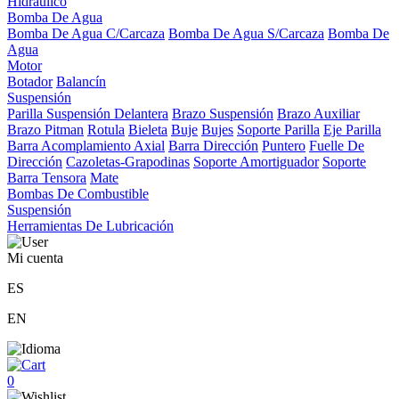
Hidráulico
Bomba De Agua
Bomba De Agua C/Carcaza
Bomba De Agua S/Carcaza
Bomba De
Agua
Motor
Botador
Balancín
Suspensión
Parilla Suspensión Delantera
Brazo Suspensión
Brazo Auxiliar
Brazo Pitman
Rotula
Bieleta
Buje
Bujes
Soporte Parilla
Eje Parilla
Barra Acomplamiento Axial
Barra Dirección
Puntero
Fuelle De
Dirección
Cazoletas-Grapodinas
Soporte Amortiguador
Soporte
Barra Tensora
Mate
Bombas De Combustible
Suspensión
Herramientas De Lubricación
Mi cuenta
ES
EN
0