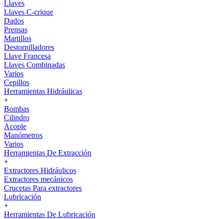
Llaves
Llaves C-crique
Dados
Prensas
Martillos
Destornilladores
Llave Francesa
Llaves Combinadas
Varios
Cepillos
Herramientas Hidráulicas
+
Bombas
Cilindro
Acople
Manómetros
Varios
Herramientas De Extracción
+
Extractores Hidráulicos
Extractores mecánicos
Crucetas Para extractores
Lubricación
+
Herramientas De Lubricación