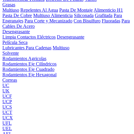
Grasas
Multiuso
Repelentes Al Agua
Pasta De Montaje
Alimenticio H1
Pasta De Cobre
Multiuso Alimenticia
Siliconada
Grafitada
Para
Engranajes
Para Corte y Mecanizado
Con Bisulfuro
Fluoradas
Para
Cables De Acero
Desengrasante
Limpia Contactos Eléctricos
Desengrasante
Película Seca
Lubricantes Para Cadenas
Multiuso
Solvente
Rodamientos Agricolas
Rodamientos Eje Cilíndricos
Rodamientos Eje Cuadrado
Rodamientos Eje Hexagonal
Correas
UC
UK
UCF
UCP
UCS
UCT
UCX
UFL
UEL
AEL