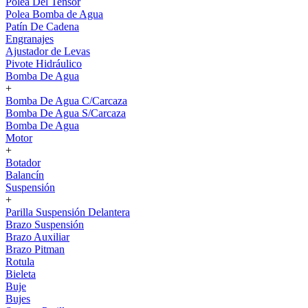
Polea Del Tensor
Polea Bomba de Agua
Patín De Cadena
Engranajes
Ajustador de Levas
Pivote Hidráulico
Bomba De Agua
+
Bomba De Agua C/Carcaza
Bomba De Agua S/Carcaza
Bomba De Agua
Motor
+
Botador
Balancín
Suspensión
+
Parilla Suspensión Delantera
Brazo Suspensión
Brazo Auxiliar
Brazo Pitman
Rotula
Bieleta
Buje
Bujes