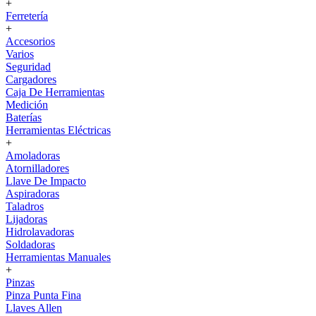
+
Ferretería
+
Accesorios
Varios
Seguridad
Cargadores
Caja De Herramientas
Medición
Baterías
Herramientas Eléctricas
+
Amoladoras
Atornilladores
Llave De Impacto
Aspiradoras
Taladros
Lijadoras
Hidrolavadoras
Soldadoras
Herramientas Manuales
+
Pinzas
Pinza Punta Fina
Llaves Allen