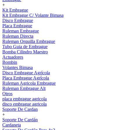
+
Kit Embrague
Kit Embrague C/ Volante Bimasa
Disco Embrague
Placa Embrague
Ruleman Embrague
Ruleman Directa
Ruleman Orquilla Embrague
Tubo Guia de Embrague
Bomba Cilindro Maestro
Actuadores
Bombin
Volantes Bimasa
Disco Embrague Agrícola
Placa Embrague Agrícola
Ruleman Agricola Embrague
Ruleman Embrague Alt
Otros
placa embrague agricola
disco embrague agricola
Soporte De Cardan
+
Soporte De Cardán
Cardaneta