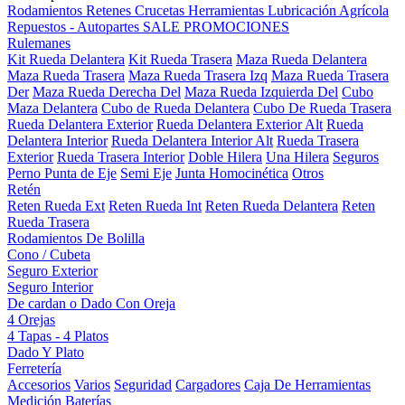
Rodamientos
Retenes
Crucetas
Herramientas
Lubricación
Agrícola
Repuestos - Autopartes
SALE
PROMOCIONES
Rulemanes
Kit Rueda Delantera
Kit Rueda Trasera
Maza Rueda Delantera
Maza Rueda Trasera
Maza Rueda Trasera Izq
Maza Rueda Trasera
Der
Maza Rueda Derecha Del
Maza Rueda Izquierda Del
Cubo
Maza Delantera
Cubo de Rueda Delantera
Cubo De Rueda Trasera
Rueda Delantera Exterior
Rueda Delantera Exterior Alt
Rueda
Delantera Interior
Rueda Delantera Interior Alt
Rueda Trasera
Exterior
Rueda Trasera Interior
Doble Hilera
Una Hilera
Seguros
Perno Punta de Eje
Semi Eje
Junta Homocinética
Otros
Retén
Reten Rueda Ext
Reten Rueda Int
Reten Rueda Delantera
Reten
Rueda Trasera
Rodamientos De Bolilla
Cono / Cubeta
Seguro Exterior
Seguro Interior
De cardan o Dado Con Oreja
4 Orejas
4 Tapas - 4 Platos
Dado Y Plato
Ferretería
Accesorios
Varios
Seguridad
Cargadores
Caja De Herramientas
Medición
Baterías