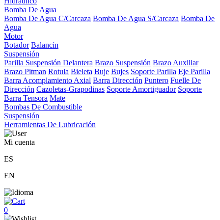
Hidráulico
Bomba De Agua
Bomba De Agua C/Carcaza
Bomba De Agua S/Carcaza
Bomba De
Agua
Motor
Botador
Balancín
Suspensión
Parilla Suspensión Delantera
Brazo Suspensión
Brazo Auxiliar
Brazo Pitman
Rotula
Bieleta
Buje
Bujes
Soporte Parilla
Eje Parilla
Barra Acomplamiento Axial
Barra Dirección
Puntero
Fuelle De
Dirección
Cazoletas-Grapodinas
Soporte Amortiguador
Soporte
Barra Tensora
Mate
Bombas De Combustible
Suspensión
Herramientas De Lubricación
Mi cuenta
ES
EN
0