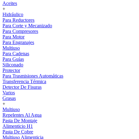
Aceites
+
Hidráulico
Para Reductores
Para Corte y Mecanizado
Para Compresores
Para Motor
Para Engranajes
Multiuso
Para Cadenas
Para Guías
Siliconado
Protector
Para Trasmisiones Automáticas
Transferencia Térmica
Detector De Fisuras
Varios
Grasas
+
Multiuso
Repelentes Al Agua
Pasta De Montaje
Alimenticio H1
Pasta De Cobre
Multiuso Alimenticia