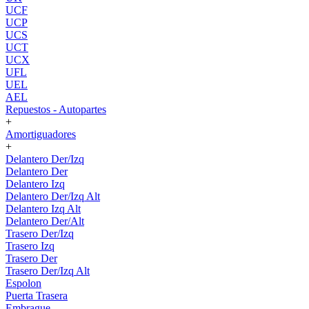
UCF
UCP
UCS
UCT
UCX
UFL
UEL
AEL
Repuestos - Autopartes
+
Amortiguadores
+
Delantero Der/Izq
Delantero Der
Delantero Izq
Delantero Der/Izq Alt
Delantero Izq Alt
Delantero Der/Alt
Trasero Der/Izq
Trasero Izq
Trasero Der
Trasero Der/Izq Alt
Espolon
Puerta Trasera
Embrague