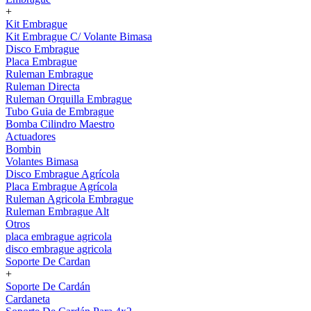
+
Kit Embrague
Kit Embrague C/ Volante Bimasa
Disco Embrague
Placa Embrague
Ruleman Embrague
Ruleman Directa
Ruleman Orquilla Embrague
Tubo Guia de Embrague
Bomba Cilindro Maestro
Actuadores
Bombin
Volantes Bimasa
Disco Embrague Agrícola
Placa Embrague Agrícola
Ruleman Agricola Embrague
Ruleman Embrague Alt
Otros
placa embrague agricola
disco embrague agricola
Soporte De Cardan
+
Soporte De Cardán
Cardaneta