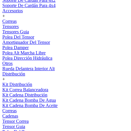
Soporte De Cardán Para 4x2
Soporte De Cardán Para 4x4
Accesorios
+
Correas
Tensores
Tensores Guia
Polea Del Tensor
Amortiguador Del Tensor
Polea Damper
Polea Alt Marcha Libre
Polea Dirección Hidráulica
Otros
Rueda Delantera Interior Alt
Distribución
+
Kit Distribución
Kit Correa Balanceadora
Kit Cadena Distribución
Kit Cadena Bomba De Agua
Kit Cadena Bomba De Aceite
Correas
Cadenas
Tensor Correa
Tensor Guia