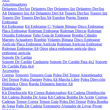
Amortiguadores
Delantero Der/Izq
Delantero Der
Delantero Izq
Delantero Der/Izq
Alt
Delantero Izq Alt
Delantero Der/Alt
Trasero Der/Izq
Trasero Izq
Trasero Der
Trasero Der/Izq Alt
Espolon
Puerta Trasera
Embrague
Kit Embrague
Kit Embrague C/ Volante Bimasa
Disco Embrague
Placa Embrague
Ruleman Embrague
Ruleman Directa
Ruleman
Orquilla Embrague
Tubo Guia de Embrague
Bomba Cilindro
Maestro
Actuadores
Bombin
Volantes Bimasa
Disco Embrague
Agrícola
Placa Embrague Agrícola
Ruleman Agricola Embrague
Ruleman Embrague Alt
Otros
placa embrague agricola
disco
embrague agricola
Soporte De Cardan
Soporte De Cardán
Cardaneta
Soporte De Cardán Para 4x2
Soporte
De Cardán Para 4x4
Accesorios
Correas
Tensores
Tensores Guia
Polea Del Tensor
Amortiguador
Del Tensor
Polea Damper
Polea Alt Marcha Libre
Polea Dirección
Hidráulica
Otros
Rueda Delantera Interior Alt
Distribución
Kit Distribución
Kit Correa Balanceadora
Kit Cadena Distribución
Kit Cadena Bomba De Agua
Kit Cadena Bomba De Aceite
Correas
Cadenas
Tensor Correa
Tensor Guia
Polea Del Tensor
Polea Bomba
de Agua
Patín De Cadena
Engranajes
Ajustador de Levas
Pivote