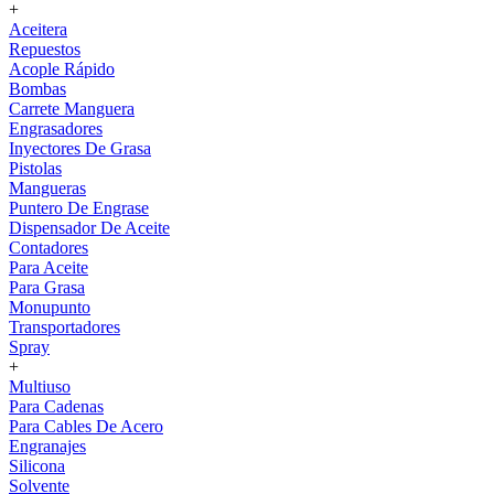
+
Aceitera
Repuestos
Acople Rápido
Bombas
Carrete Manguera
Engrasadores
Inyectores De Grasa
Pistolas
Mangueras
Puntero De Engrase
Dispensador De Aceite
Contadores
Para Aceite
Para Grasa
Monupunto
Transportadores
Spray
+
Multiuso
Para Cadenas
Para Cables De Acero
Engranajes
Silicona
Solvente