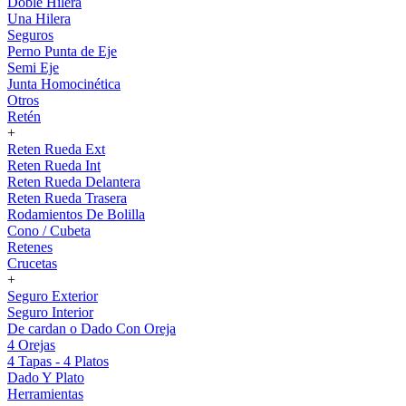
Doble Hilera
Una Hilera
Seguros
Perno Punta de Eje
Semi Eje
Junta Homocinética
Otros
Retén
+
Reten Rueda Ext
Reten Rueda Int
Reten Rueda Delantera
Reten Rueda Trasera
Rodamientos De Bolilla
Cono / Cubeta
Retenes
Crucetas
+
Seguro Exterior
Seguro Interior
De cardan o Dado Con Oreja
4 Orejas
4 Tapas - 4 Platos
Dado Y Plato
Herramientas