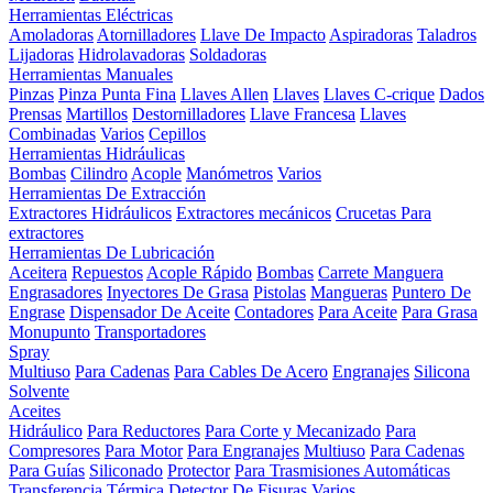
Herramientas Eléctricas
Amoladoras
Atornilladores
Llave De Impacto
Aspiradoras
Taladros
Lijadoras
Hidrolavadoras
Soldadoras
Herramientas Manuales
Pinzas
Pinza Punta Fina
Llaves Allen
Llaves
Llaves C-crique
Dados
Prensas
Martillos
Destornilladores
Llave Francesa
Llaves
Combinadas
Varios
Cepillos
Herramientas Hidráulicas
Bombas
Cilindro
Acople
Manómetros
Varios
Herramientas De Extracción
Extractores Hidráulicos
Extractores mecánicos
Crucetas Para
extractores
Herramientas De Lubricación
Aceitera
Repuestos
Acople Rápido
Bombas
Carrete Manguera
Engrasadores
Inyectores De Grasa
Pistolas
Mangueras
Puntero De
Engrase
Dispensador De Aceite
Contadores
Para Aceite
Para Grasa
Monupunto
Transportadores
Spray
Multiuso
Para Cadenas
Para Cables De Acero
Engranajes
Silicona
Solvente
Aceites
Hidráulico
Para Reductores
Para Corte y Mecanizado
Para
Compresores
Para Motor
Para Engranajes
Multiuso
Para Cadenas
Para Guías
Siliconado
Protector
Para Trasmisiones Automáticas
Transferencia Térmica
Detector De Fisuras
Varios