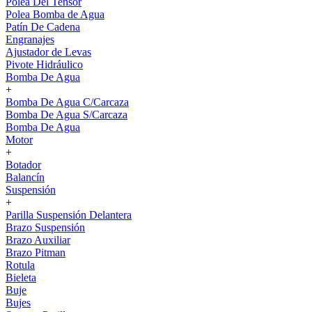
Polea Del Tensor
Polea Bomba de Agua
Patín De Cadena
Engranajes
Ajustador de Levas
Pivote Hidráulico
Bomba De Agua
+
Bomba De Agua C/Carcaza
Bomba De Agua S/Carcaza
Bomba De Agua
Motor
+
Botador
Balancín
Suspensión
+
Parilla Suspensión Delantera
Brazo Suspensión
Brazo Auxiliar
Brazo Pitman
Rotula
Bieleta
Buje
Bujes