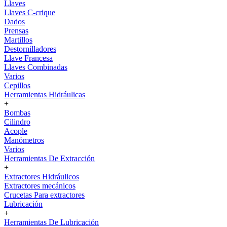
Llaves
Llaves C-crique
Dados
Prensas
Martillos
Destornilladores
Llave Francesa
Llaves Combinadas
Varios
Cepillos
Herramientas Hidráulicas
+
Bombas
Cilindro
Acople
Manómetros
Varios
Herramientas De Extracción
+
Extractores Hidráulicos
Extractores mecánicos
Crucetas Para extractores
Lubricación
+
Herramientas De Lubricación