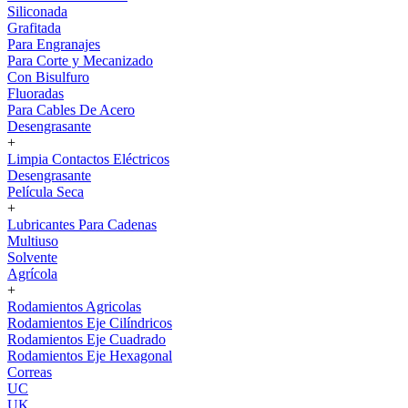
Siliconada
Grafitada
Para Engranajes
Para Corte y Mecanizado
Con Bisulfuro
Fluoradas
Para Cables De Acero
Desengrasante
+
Limpia Contactos Eléctricos
Desengrasante
Película Seca
+
Lubricantes Para Cadenas
Multiuso
Solvente
Agrícola
+
Rodamientos Agricolas
Rodamientos Eje Cilíndricos
Rodamientos Eje Cuadrado
Rodamientos Eje Hexagonal
Correas
UC
UK