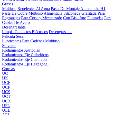
Grasas
Multiuso
Repelentes Al Agua
Pasta De Montaje
Alimenticio H1
Pasta De Cobre
Multiuso Alimenticia
Siliconada
Grafitada
Para
Engranajes
Para Corte y Mecanizado
Con Bisulfuro
Fluoradas
Para
Cables De Acero
Desengrasante
Limpia Contactos Eléctricos
Desengrasante
Película Seca
Lubricantes Para Cadenas
Multiuso
Solvente
Rodamientos Agricolas
Rodamientos Eje Cilíndricos
Rodamientos Eje Cuadrado
Rodamientos Eje Hexagonal
Correas
UC
UK
UCF
UCP
UCS
UCT
UCX
UFL
UEL
AEL