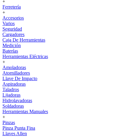
+
Ferretería
+
Accesorios
Varios
Seguridad
Cargadores
Caja De Herramientas
Medición
Baterías
Herramientas Eléctricas
+
Amoladoras
Atornilladores
Llave De Impacto
Aspiradoras
Taladros
Lijadoras
Hidrolavadoras
Soldadoras
Herramientas Manuales
+
Pinzas
Pinza Punta Fina
Llaves Allen