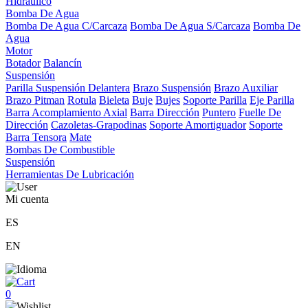
Hidráulico
Bomba De Agua
Bomba De Agua C/Carcaza
Bomba De Agua S/Carcaza
Bomba De
Agua
Motor
Botador
Balancín
Suspensión
Parilla Suspensión Delantera
Brazo Suspensión
Brazo Auxiliar
Brazo Pitman
Rotula
Bieleta
Buje
Bujes
Soporte Parilla
Eje Parilla
Barra Acomplamiento Axial
Barra Dirección
Puntero
Fuelle De
Dirección
Cazoletas-Grapodinas
Soporte Amortiguador
Soporte
Barra Tensora
Mate
Bombas De Combustible
Suspensión
Herramientas De Lubricación
Mi cuenta
ES
EN
0