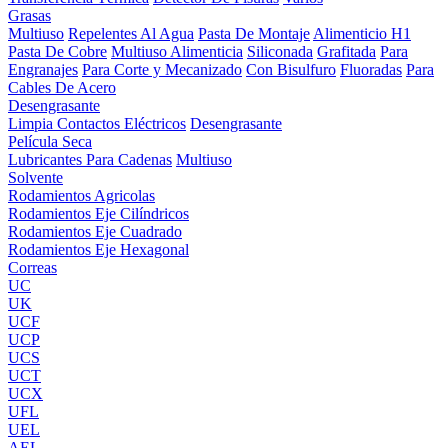
Grasas
Multiuso
Repelentes Al Agua
Pasta De Montaje
Alimenticio H1
Pasta De Cobre
Multiuso Alimenticia
Siliconada
Grafitada
Para
Engranajes
Para Corte y Mecanizado
Con Bisulfuro
Fluoradas
Para
Cables De Acero
Desengrasante
Limpia Contactos Eléctricos
Desengrasante
Película Seca
Lubricantes Para Cadenas
Multiuso
Solvente
Rodamientos Agricolas
Rodamientos Eje Cilíndricos
Rodamientos Eje Cuadrado
Rodamientos Eje Hexagonal
Correas
UC
UK
UCF
UCP
UCS
UCT
UCX
UFL
UEL
AEL