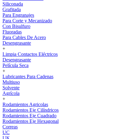
Siliconada
Grafitada
Para Engranajes
Para Corte y Mecanizado
Con Bisulfuro
Fluoradas
Para Cables De Acero
Desengrasante
+
Limpia Contactos Eléctricos
Desengrasante
Película Seca
+
Lubricantes Para Cadenas
Multiuso
Solvente
Agrícola
+
Rodamientos Agricolas
Rodamientos Eje Cilíndricos
Rodamientos Eje Cuadrado
Rodamientos Eje Hexagonal
Correas
UC
UK