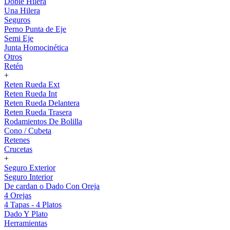
Doble Hilera
Una Hilera
Seguros
Perno Punta de Eje
Semi Eje
Junta Homocinética
Otros
Retén
+
Reten Rueda Ext
Reten Rueda Int
Reten Rueda Delantera
Reten Rueda Trasera
Rodamientos De Bolilla
Cono / Cubeta
Retenes
Crucetas
+
Seguro Exterior
Seguro Interior
De cardan o Dado Con Oreja
4 Orejas
4 Tapas - 4 Platos
Dado Y Plato
Herramientas