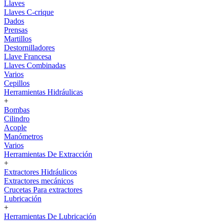
Llaves
Llaves C-crique
Dados
Prensas
Martillos
Destornilladores
Llave Francesa
Llaves Combinadas
Varios
Cepillos
Herramientas Hidráulicas
+
Bombas
Cilindro
Acople
Manómetros
Varios
Herramientas De Extracción
+
Extractores Hidráulicos
Extractores mecánicos
Crucetas Para extractores
Lubricación
+
Herramientas De Lubricación