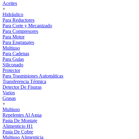
Aceites
+
Hidráulico
Para Reductores
Para Corte y Mecanizado
Para Compresores
Para Motor
Para Engranajes
Multiuso
Para Cadenas
Para Guías
Siliconado
Protector
Para Trasmisiones Automáticas
Transferencia Térmica
Detector De Fisuras
Varios
Grasas
+
Multiuso
Repelentes Al Agua
Pasta De Montaje
Alimenticio H1
Pasta De Cobre
Multiuso Alimenticia