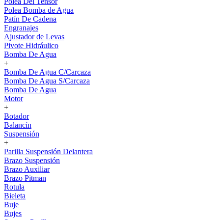
Polea Del Tensor
Polea Bomba de Agua
Patín De Cadena
Engranajes
Ajustador de Levas
Pivote Hidráulico
Bomba De Agua
+
Bomba De Agua C/Carcaza
Bomba De Agua S/Carcaza
Bomba De Agua
Motor
+
Botador
Balancín
Suspensión
+
Parilla Suspensión Delantera
Brazo Suspensión
Brazo Auxiliar
Brazo Pitman
Rotula
Bieleta
Buje
Bujes