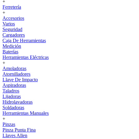
+
Ferretería
+
Accesorios
Varios
Seguridad
Cargadores
Caja De Herramientas
Medición
Baterías
Herramientas Eléctricas
+
Amoladoras
Atornilladores
Llave De Impacto
Aspiradoras
Taladros
Lijadoras
Hidrolavadoras
Soldadoras
Herramientas Manuales
+
Pinzas
Pinza Punta Fina
Llaves Allen