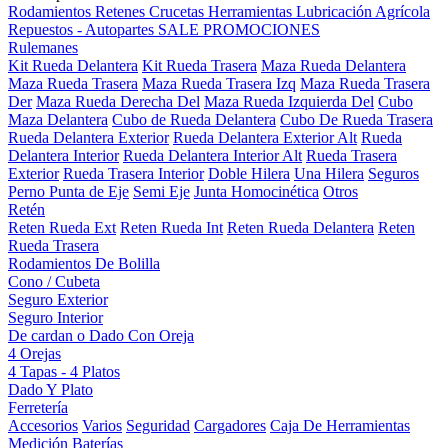
Rodamientos
Retenes
Crucetas
Herramientas
Lubricación
Agrícola
Repuestos - Autopartes
SALE
PROMOCIONES
Rulemanes
Kit Rueda Delantera
Kit Rueda Trasera
Maza Rueda Delantera
Maza Rueda Trasera
Maza Rueda Trasera Izq
Maza Rueda Trasera
Der
Maza Rueda Derecha Del
Maza Rueda Izquierda Del
Cubo
Maza Delantera
Cubo de Rueda Delantera
Cubo De Rueda Trasera
Rueda Delantera Exterior
Rueda Delantera Exterior Alt
Rueda
Delantera Interior
Rueda Delantera Interior Alt
Rueda Trasera
Exterior
Rueda Trasera Interior
Doble Hilera
Una Hilera
Seguros
Perno Punta de Eje
Semi Eje
Junta Homocinética
Otros
Retén
Reten Rueda Ext
Reten Rueda Int
Reten Rueda Delantera
Reten
Rueda Trasera
Rodamientos De Bolilla
Cono / Cubeta
Seguro Exterior
Seguro Interior
De cardan o Dado Con Oreja
4 Orejas
4 Tapas - 4 Platos
Dado Y Plato
Ferretería
Accesorios
Varios
Seguridad
Cargadores
Caja De Herramientas
Medición
Baterías