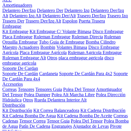
Amortiguadores
Delantero Der/Izq
Delantero Der
Delantero Izq
Delantero Der/Izq
Alt
Delantero Izq Alt
Delantero Der/Alt
Trasero Der/Izq
Trasero Izq
Trasero Der
Trasero Der/Izq Alt
Espolon
Puerta Trasera
Embrague
Kit Embrague
Kit Embrague C/ Volante Bimasa
Disco Embrague
Placa Embrague
Ruleman Embrague
Ruleman Directa
Ruleman
Orquilla Embrague
Tubo Guia de Embrague
Bomba Cilindro
Maestro
Actuadores
Bombin
Volantes Bimasa
Disco Embrague
Agrícola
Placa Embrague Agrícola
Ruleman Agricola Embrague
Ruleman Embrague Alt
Otros
placa embrague agricola
disco
embrague agricola
Soporte De Cardan
Soporte De Cardán
Cardaneta
Soporte De Cardán Para 4x2
Soporte
De Cardán Para 4x4
Accesorios
Correas
Tensores
Tensores Guia
Polea Del Tensor
Amortiguador
Del Tensor
Polea Damper
Polea Alt Marcha Libre
Polea Dirección
Hidráulica
Otros
Rueda Delantera Interior Alt
Distribución
Kit Distribución
Kit Correa Balanceadora
Kit Cadena Distribución
Kit Cadena Bomba De Agua
Kit Cadena Bomba De Aceite
Correas
Cadenas
Tensor Correa
Tensor Guia
Polea Del Tensor
Polea Bomba
de Agua
Patín De Cadena
Engranajes
Ajustador de Levas
Pivote