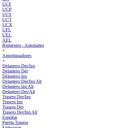
UCF
UCP
UCS
UCT
UCX
UFL
UEL
AEL
Repuestos - Autopartes
+
Amortiguadores
+
Delantero Der/Izq
Delantero Der
Delantero Izq
Delantero Der/Izq Alt
Delantero Izq Alt
Delantero Der/Alt
Trasero Der/Izq
Trasero Izq
Trasero Der
Trasero Der/Izq Alt
Espolon
Puerta Trasera
Embrague