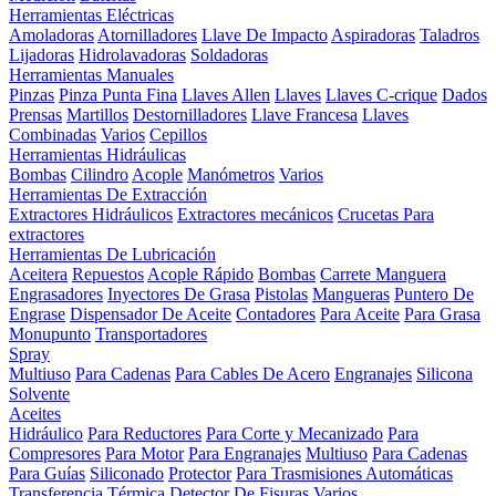
Herramientas Eléctricas
Amoladoras
Atornilladores
Llave De Impacto
Aspiradoras
Taladros
Lijadoras
Hidrolavadoras
Soldadoras
Herramientas Manuales
Pinzas
Pinza Punta Fina
Llaves Allen
Llaves
Llaves C-crique
Dados
Prensas
Martillos
Destornilladores
Llave Francesa
Llaves
Combinadas
Varios
Cepillos
Herramientas Hidráulicas
Bombas
Cilindro
Acople
Manómetros
Varios
Herramientas De Extracción
Extractores Hidráulicos
Extractores mecánicos
Crucetas Para
extractores
Herramientas De Lubricación
Aceitera
Repuestos
Acople Rápido
Bombas
Carrete Manguera
Engrasadores
Inyectores De Grasa
Pistolas
Mangueras
Puntero De
Engrase
Dispensador De Aceite
Contadores
Para Aceite
Para Grasa
Monupunto
Transportadores
Spray
Multiuso
Para Cadenas
Para Cables De Acero
Engranajes
Silicona
Solvente
Aceites
Hidráulico
Para Reductores
Para Corte y Mecanizado
Para
Compresores
Para Motor
Para Engranajes
Multiuso
Para Cadenas
Para Guías
Siliconado
Protector
Para Trasmisiones Automáticas
Transferencia Térmica
Detector De Fisuras
Varios