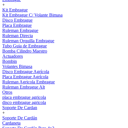
+
Kit Embrague
Kit Embrague C/ Volante Bimasa
Disco Embrague
Placa Embrague
Ruleman Embrague
Ruleman Directa
Ruleman Orquilla Embrague
Tubo Guia de Embrague
Bomba Cilindro Maestro
Actuadores
Bombin
Volantes Bimasa
Disco Embrague Agrícola
Placa Embrague Agrícola
Ruleman Agricola Embrague
Ruleman Embrague Alt
Otros
placa embrague agricola
disco embrague agricola
Soporte De Cardan
+
Soporte De Cardán
Cardaneta