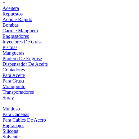
+
Aceitera
Repuestos
Acople Rápido
Bombas
Carrete Manguera
Engrasadores
Inyectores De Grasa
Pistolas
Mangueras
Puntero De Engrase
Dispensador De Aceite
Contadores
Para Aceite
Para Grasa
Monupunto
Transportadores
Spray
+
Multiuso
Para Cadenas
Para Cables De Acero
Engranajes
Silicona
Solvente