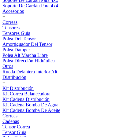
Soporte De Cardán Para 4x2
Soporte De Cardán Para 4x4
Accesorios
+
Correas
Tensores
Tensores Guia
Polea Del Tensor
Amortiguador Del Tensor
Polea Damper
Polea Alt Marcha Libre
Polea Dirección Hidráulica
Otros
Rueda Delantera Interior Alt
Distribución
+
Kit Distribución
Kit Correa Balanceadora
Kit Cadena Distribución
Kit Cadena Bomba De Agua
Kit Cadena Bomba De Aceite
Correas
Cadenas
Tensor Correa
Tensor Guia