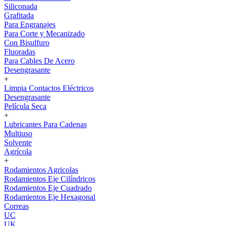
Siliconada
Grafitada
Para Engranajes
Para Corte y Mecanizado
Con Bisulfuro
Fluoradas
Para Cables De Acero
Desengrasante
+
Limpia Contactos Eléctricos
Desengrasante
Película Seca
+
Lubricantes Para Cadenas
Multiuso
Solvente
Agrícola
+
Rodamientos Agricolas
Rodamientos Eje Cilíndricos
Rodamientos Eje Cuadrado
Rodamientos Eje Hexagonal
Correas
UC
UK