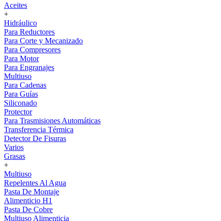
Aceites
+
Hidráulico
Para Reductores
Para Corte y Mecanizado
Para Compresores
Para Motor
Para Engranajes
Multiuso
Para Cadenas
Para Guías
Siliconado
Protector
Para Trasmisiones Automáticas
Transferencia Térmica
Detector De Fisuras
Varios
Grasas
+
Multiuso
Repelentes Al Agua
Pasta De Montaje
Alimenticio H1
Pasta De Cobre
Multiuso Alimenticia