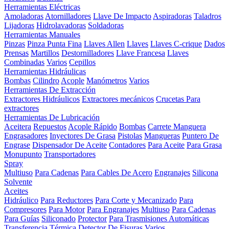
Herramientas Eléctricas
Amoladoras
Atornilladores
Llave De Impacto
Aspiradoras
Taladros
Lijadoras
Hidrolavadoras
Soldadoras
Herramientas Manuales
Pinzas
Pinza Punta Fina
Llaves Allen
Llaves
Llaves C-crique
Dados
Prensas
Martillos
Destornilladores
Llave Francesa
Llaves
Combinadas
Varios
Cepillos
Herramientas Hidráulicas
Bombas
Cilindro
Acople
Manómetros
Varios
Herramientas De Extracción
Extractores Hidráulicos
Extractores mecánicos
Crucetas Para
extractores
Herramientas De Lubricación
Aceitera
Repuestos
Acople Rápido
Bombas
Carrete Manguera
Engrasadores
Inyectores De Grasa
Pistolas
Mangueras
Puntero De
Engrase
Dispensador De Aceite
Contadores
Para Aceite
Para Grasa
Monupunto
Transportadores
Spray
Multiuso
Para Cadenas
Para Cables De Acero
Engranajes
Silicona
Solvente
Aceites
Hidráulico
Para Reductores
Para Corte y Mecanizado
Para
Compresores
Para Motor
Para Engranajes
Multiuso
Para Cadenas
Para Guías
Siliconado
Protector
Para Trasmisiones Automáticas
Transferencia Térmica
Detector De Fisuras
Varios