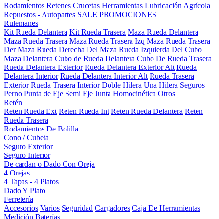
Rodamientos
Retenes
Crucetas
Herramientas
Lubricación
Agrícola
Repuestos - Autopartes
SALE
PROMOCIONES
Rulemanes
Kit Rueda Delantera
Kit Rueda Trasera
Maza Rueda Delantera
Maza Rueda Trasera
Maza Rueda Trasera Izq
Maza Rueda Trasera
Der
Maza Rueda Derecha Del
Maza Rueda Izquierda Del
Cubo
Maza Delantera
Cubo de Rueda Delantera
Cubo De Rueda Trasera
Rueda Delantera Exterior
Rueda Delantera Exterior Alt
Rueda
Delantera Interior
Rueda Delantera Interior Alt
Rueda Trasera
Exterior
Rueda Trasera Interior
Doble Hilera
Una Hilera
Seguros
Perno Punta de Eje
Semi Eje
Junta Homocinética
Otros
Retén
Reten Rueda Ext
Reten Rueda Int
Reten Rueda Delantera
Reten
Rueda Trasera
Rodamientos De Bolilla
Cono / Cubeta
Seguro Exterior
Seguro Interior
De cardan o Dado Con Oreja
4 Orejas
4 Tapas - 4 Platos
Dado Y Plato
Ferretería
Accesorios
Varios
Seguridad
Cargadores
Caja De Herramientas
Medición
Baterías