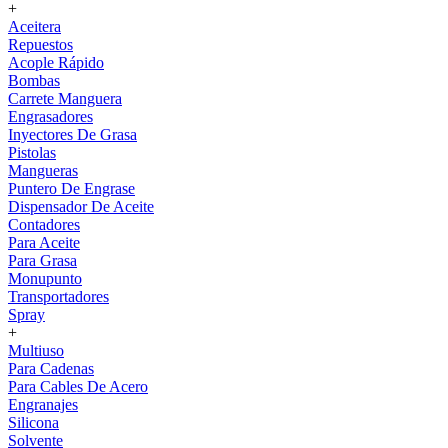
+
Aceitera
Repuestos
Acople Rápido
Bombas
Carrete Manguera
Engrasadores
Inyectores De Grasa
Pistolas
Mangueras
Puntero De Engrase
Dispensador De Aceite
Contadores
Para Aceite
Para Grasa
Monupunto
Transportadores
Spray
+
Multiuso
Para Cadenas
Para Cables De Acero
Engranajes
Silicona
Solvente