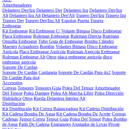
Amortiguadores
Delantero Der/Izq
Delantero Der
Delantero Izq
Delantero Der/Izq
Alt
Delantero Izq Alt
Delantero Der/Alt
Trasero Der/Izq
Trasero Izq
Trasero Der
Trasero Der/Izq Alt
Espolon
Puerta Trasera
Embrague
Kit Embrague
Kit Embrague C/ Volante Bimasa
Disco Embrague
Placa Embrague
Ruleman Embrague
Ruleman Directa
Ruleman
Orquilla Embrague
Tubo Guia de Embrague
Bomba Cilindro
Maestro
Actuadores
Bombin
Volantes Bimasa
Disco Embrague
Agrícola
Placa Embrague Agrícola
Ruleman Agricola Embrague
Ruleman Embrague Alt
Otros
placa embrague agricola
disco
embrague agricola
Soporte De Cardan
Soporte De Cardán
Cardaneta
Soporte De Cardán Para 4x2
Soporte
De Cardán Para 4x4
Accesorios
Correas
Tensores
Tensores Guia
Polea Del Tensor
Amortiguador
Del Tensor
Polea Damper
Polea Alt Marcha Libre
Polea Dirección
Hidráulica
Otros
Rueda Delantera Interior Alt
Distribución
Kit Distribución
Kit Correa Balanceadora
Kit Cadena Distribución
Kit Cadena Bomba De Agua
Kit Cadena Bomba De Aceite
Correas
Cadenas
Tensor Correa
Tensor Guia
Polea Del Tensor
Polea Bomba
de Agua
Patín De Cadena
Engranajes
Ajustador de Levas
Pivote