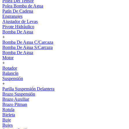
Polea Del Tensor
Polea Bomba de Agua
Patín De Cadena
Engranajes
Ajustador de Levas
Pivote Hidráulico
Bomba De Agua
+
Bomba De Agua C/Carcaza
Bomba De Agua S/Carcaza
Bomba De Agua
Motor
+
Botador
Balancín
Suspensión
+
Parilla Suspensión Delantera
Brazo Suspensión
Brazo Auxiliar
Brazo Pitman
Rotula
Bieleta
Buje
Bujes