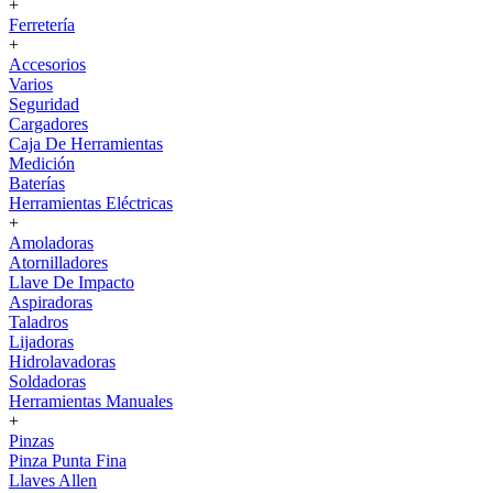
+
Ferretería
+
Accesorios
Varios
Seguridad
Cargadores
Caja De Herramientas
Medición
Baterías
Herramientas Eléctricas
+
Amoladoras
Atornilladores
Llave De Impacto
Aspiradoras
Taladros
Lijadoras
Hidrolavadoras
Soldadoras
Herramientas Manuales
+
Pinzas
Pinza Punta Fina
Llaves Allen