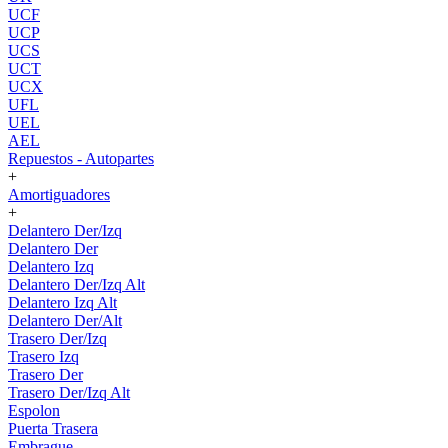
UCF
UCP
UCS
UCT
UCX
UFL
UEL
AEL
Repuestos - Autopartes
+
Amortiguadores
+
Delantero Der/Izq
Delantero Der
Delantero Izq
Delantero Der/Izq Alt
Delantero Izq Alt
Delantero Der/Alt
Trasero Der/Izq
Trasero Izq
Trasero Der
Trasero Der/Izq Alt
Espolon
Puerta Trasera
Embrague