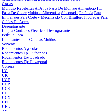
Grasas
Multiuso
Repelentes Al Agua
Pasta De Montaje
Alimenticio H1
Pasta De Cobre
Multiuso Alimenticia
Siliconada
Grafitada
Para
Engranajes
Para Corte y Mecanizado
Con Bisulfuro
Fluoradas
Para
Cables De Acero
Desengrasante
Limpia Contactos Eléctricos
Desengrasante
Película Seca
Lubricantes Para Cadenas
Multiuso
Solvente
Rodamientos Agricolas
Rodamientos Eje Cilíndricos
Rodamientos Eje Cuadrado
Rodamientos Eje Hexagonal
Correas
UC
UK
UCF
UCP
UCS
UCT
UCX
UFL
UEL
AEL