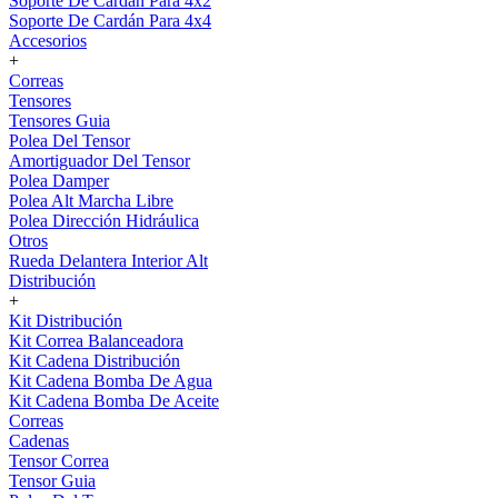
Soporte De Cardán Para 4x2
Soporte De Cardán Para 4x4
Accesorios
+
Correas
Tensores
Tensores Guia
Polea Del Tensor
Amortiguador Del Tensor
Polea Damper
Polea Alt Marcha Libre
Polea Dirección Hidráulica
Otros
Rueda Delantera Interior Alt
Distribución
+
Kit Distribución
Kit Correa Balanceadora
Kit Cadena Distribución
Kit Cadena Bomba De Agua
Kit Cadena Bomba De Aceite
Correas
Cadenas
Tensor Correa
Tensor Guia