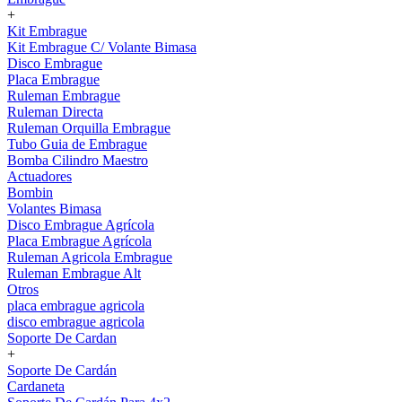
+
Kit Embrague
Kit Embrague C/ Volante Bimasa
Disco Embrague
Placa Embrague
Ruleman Embrague
Ruleman Directa
Ruleman Orquilla Embrague
Tubo Guia de Embrague
Bomba Cilindro Maestro
Actuadores
Bombin
Volantes Bimasa
Disco Embrague Agrícola
Placa Embrague Agrícola
Ruleman Agricola Embrague
Ruleman Embrague Alt
Otros
placa embrague agricola
disco embrague agricola
Soporte De Cardan
+
Soporte De Cardán
Cardaneta