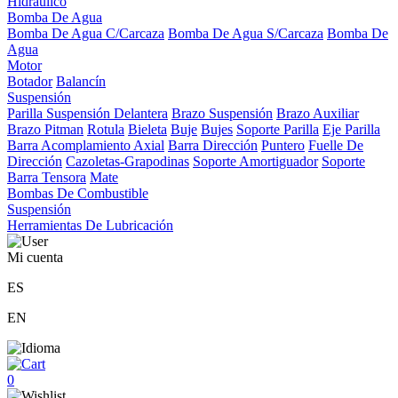
Hidráulico
Bomba De Agua
Bomba De Agua C/Carcaza
Bomba De Agua S/Carcaza
Bomba De
Agua
Motor
Botador
Balancín
Suspensión
Parilla Suspensión Delantera
Brazo Suspensión
Brazo Auxiliar
Brazo Pitman
Rotula
Bieleta
Buje
Bujes
Soporte Parilla
Eje Parilla
Barra Acomplamiento Axial
Barra Dirección
Puntero
Fuelle De
Dirección
Cazoletas-Grapodinas
Soporte Amortiguador
Soporte
Barra Tensora
Mate
Bombas De Combustible
Suspensión
Herramientas De Lubricación
Mi cuenta
ES
EN
0