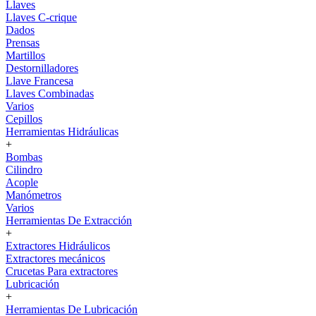
Llaves
Llaves C-crique
Dados
Prensas
Martillos
Destornilladores
Llave Francesa
Llaves Combinadas
Varios
Cepillos
Herramientas Hidráulicas
+
Bombas
Cilindro
Acople
Manómetros
Varios
Herramientas De Extracción
+
Extractores Hidráulicos
Extractores mecánicos
Crucetas Para extractores
Lubricación
+
Herramientas De Lubricación