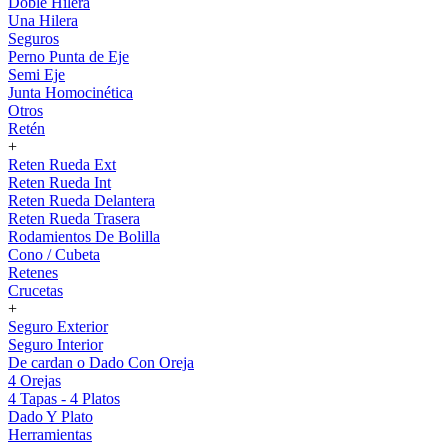
Doble Hilera
Una Hilera
Seguros
Perno Punta de Eje
Semi Eje
Junta Homocinética
Otros
Retén
+
Reten Rueda Ext
Reten Rueda Int
Reten Rueda Delantera
Reten Rueda Trasera
Rodamientos De Bolilla
Cono / Cubeta
Retenes
Crucetas
+
Seguro Exterior
Seguro Interior
De cardan o Dado Con Oreja
4 Orejas
4 Tapas - 4 Platos
Dado Y Plato
Herramientas