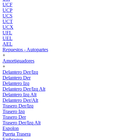
UCF
UCP
UCS
UCT
UCX
UFL
UEL
AEL
Repuestos - Autopartes
+
Amortiguadores
+
Delantero Der/Izq
Delantero Der
Delantero Izq
Delantero Der/Izq Alt
Delantero Izq Alt
Delantero Der/Alt
Trasero Der/Izq
Trasero Izq
Trasero Der
Trasero Der/Izq Alt
Espolon
Puerta Trasera
Embrague