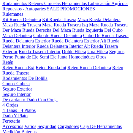
Rodamientos
Retenes
Crucetas
Herramientas
Lubricación
Agrícola
Repuestos - Autopartes
SALE
PROMOCIONES
Rulemanes
Kit Rueda Delantera
Kit Rueda Trasera
Maza Rueda Delantera
Maza Rueda Trasera
Maza Rueda Trasera Izq
Maza Rueda Trasera
Der
Maza Rueda Derecha Del
Maza Rueda Izquierda Del
Cubo
Maza Delantera
Cubo de Rueda Delantera
Cubo De Rueda Trasera
Rueda Delantera Exterior
Rueda Delantera Exterior Alt
Rueda
Delantera Interior
Rueda Delantera Interior Alt
Rueda Trasera
Exterior
Rueda Trasera Interior
Doble Hilera
Una Hilera
Seguros
Perno Punta de Eje
Semi Eje
Junta Homocinética
Otros
Retén
Reten Rueda Ext
Reten Rueda Int
Reten Rueda Delantera
Reten
Rueda Trasera
Rodamientos De Bolilla
Cono / Cubeta
Seguro Exterior
Seguro Interior
De cardan o Dado Con Oreja
4 Orejas
4 Tapas - 4 Platos
Dado Y Plato
Ferretería
Accesorios
Varios
Seguridad
Cargadores
Caja De Herramientas
Medición
Baterías