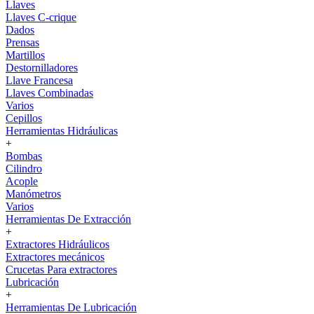
Llaves
Llaves C-crique
Dados
Prensas
Martillos
Destornilladores
Llave Francesa
Llaves Combinadas
Varios
Cepillos
Herramientas Hidráulicas
+
Bombas
Cilindro
Acople
Manómetros
Varios
Herramientas De Extracción
+
Extractores Hidráulicos
Extractores mecánicos
Crucetas Para extractores
Lubricación
+
Herramientas De Lubricación