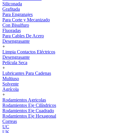
Siliconada
Grafitada
Para Engranajes
Para Corte y Mecanizado
Con Bisulfuro
Fluoradas
Para Cables De Acero
Desengrasante
+
Limpia Contactos Eléctricos
Desengrasante
Película Seca
+
Lubricantes Para Cadenas
Multiuso
Solvente
Agrícola
+
Rodamientos Agricolas
Rodamientos Eje Cilíndricos
Rodamientos Eje Cuadrado
Rodamientos Eje Hexagonal
Correas
UC
UK