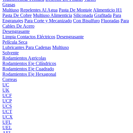
Grasas
Multiuso
Repelentes Al Agua
Pasta De Montaje
Alimenticio H1
Pasta De Cobre
Multiuso Alimenticia
Siliconada
Grafitada
Para
Engranajes
Para Corte y Mecanizado
Con Bisulfuro
Fluoradas
Para
Cables De Acero
Desengrasante
Limpia Contactos Eléctricos
Desengrasante
Película Seca
Lubricantes Para Cadenas
Multiuso
Solvente
Rodamientos Agricolas
Rodamientos Eje Cilíndricos
Rodamientos Eje Cuadrado
Rodamientos Eje Hexagonal
Correas
UC
UK
UCF
UCP
UCS
UCT
UCX
UFL
UEL
AEL