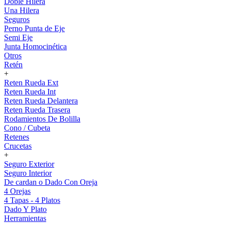
Doble Hilera
Una Hilera
Seguros
Perno Punta de Eje
Semi Eje
Junta Homocinética
Otros
Retén
+
Reten Rueda Ext
Reten Rueda Int
Reten Rueda Delantera
Reten Rueda Trasera
Rodamientos De Bolilla
Cono / Cubeta
Retenes
Crucetas
+
Seguro Exterior
Seguro Interior
De cardan o Dado Con Oreja
4 Orejas
4 Tapas - 4 Platos
Dado Y Plato
Herramientas