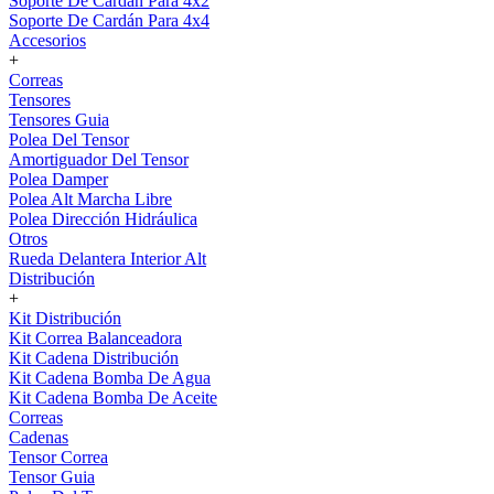
Soporte De Cardán Para 4x2
Soporte De Cardán Para 4x4
Accesorios
+
Correas
Tensores
Tensores Guia
Polea Del Tensor
Amortiguador Del Tensor
Polea Damper
Polea Alt Marcha Libre
Polea Dirección Hidráulica
Otros
Rueda Delantera Interior Alt
Distribución
+
Kit Distribución
Kit Correa Balanceadora
Kit Cadena Distribución
Kit Cadena Bomba De Agua
Kit Cadena Bomba De Aceite
Correas
Cadenas
Tensor Correa
Tensor Guia