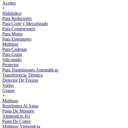
Aceites
+
Hidráulico
Para Reductores
Para Corte y Mecanizado
Para Compresores
Para Motor
Para Engranajes
Multiuso
Para Cadenas
Para Guías
Siliconado
Protector
Para Trasmisiones Automáticas
Transferencia Térmica
Detector De Fisuras
Varios
Grasas
+
Multiuso
Repelentes Al Agua
Pasta De Montaje
Alimenticio H1
Pasta De Cobre
Multiuso Alimenticia