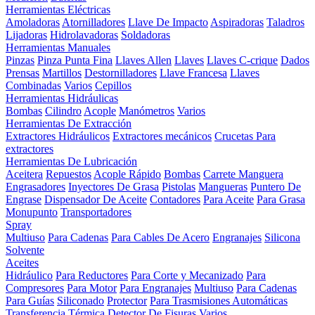
Herramientas Eléctricas
Amoladoras
Atornilladores
Llave De Impacto
Aspiradoras
Taladros
Lijadoras
Hidrolavadoras
Soldadoras
Herramientas Manuales
Pinzas
Pinza Punta Fina
Llaves Allen
Llaves
Llaves C-crique
Dados
Prensas
Martillos
Destornilladores
Llave Francesa
Llaves
Combinadas
Varios
Cepillos
Herramientas Hidráulicas
Bombas
Cilindro
Acople
Manómetros
Varios
Herramientas De Extracción
Extractores Hidráulicos
Extractores mecánicos
Crucetas Para
extractores
Herramientas De Lubricación
Aceitera
Repuestos
Acople Rápido
Bombas
Carrete Manguera
Engrasadores
Inyectores De Grasa
Pistolas
Mangueras
Puntero De
Engrase
Dispensador De Aceite
Contadores
Para Aceite
Para Grasa
Monupunto
Transportadores
Spray
Multiuso
Para Cadenas
Para Cables De Acero
Engranajes
Silicona
Solvente
Aceites
Hidráulico
Para Reductores
Para Corte y Mecanizado
Para
Compresores
Para Motor
Para Engranajes
Multiuso
Para Cadenas
Para Guías
Siliconado
Protector
Para Trasmisiones Automáticas
Transferencia Térmica
Detector De Fisuras
Varios