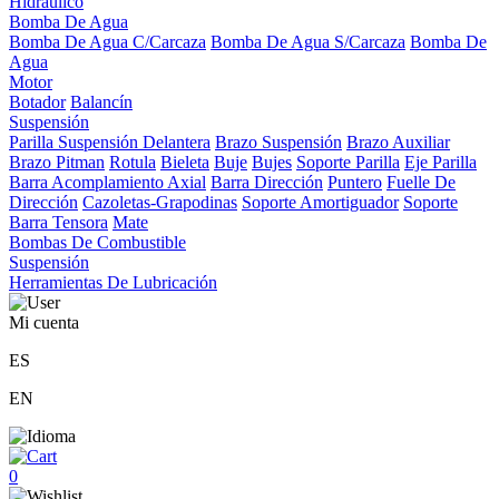
Hidráulico
Bomba De Agua
Bomba De Agua C/Carcaza
Bomba De Agua S/Carcaza
Bomba De
Agua
Motor
Botador
Balancín
Suspensión
Parilla Suspensión Delantera
Brazo Suspensión
Brazo Auxiliar
Brazo Pitman
Rotula
Bieleta
Buje
Bujes
Soporte Parilla
Eje Parilla
Barra Acomplamiento Axial
Barra Dirección
Puntero
Fuelle De
Dirección
Cazoletas-Grapodinas
Soporte Amortiguador
Soporte
Barra Tensora
Mate
Bombas De Combustible
Suspensión
Herramientas De Lubricación
Mi cuenta
ES
EN
0