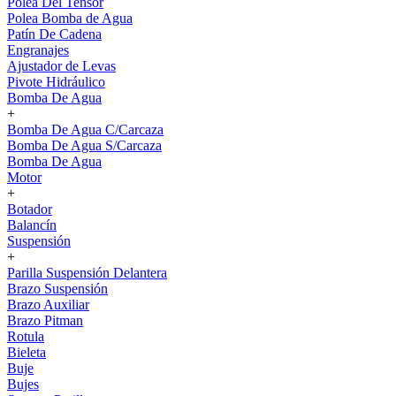
Polea Del Tensor
Polea Bomba de Agua
Patín De Cadena
Engranajes
Ajustador de Levas
Pivote Hidráulico
Bomba De Agua
+
Bomba De Agua C/Carcaza
Bomba De Agua S/Carcaza
Bomba De Agua
Motor
+
Botador
Balancín
Suspensión
+
Parilla Suspensión Delantera
Brazo Suspensión
Brazo Auxiliar
Brazo Pitman
Rotula
Bieleta
Buje
Bujes