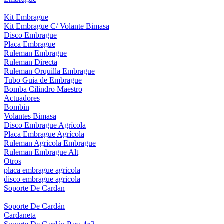
+
Kit Embrague
Kit Embrague C/ Volante Bimasa
Disco Embrague
Placa Embrague
Ruleman Embrague
Ruleman Directa
Ruleman Orquilla Embrague
Tubo Guia de Embrague
Bomba Cilindro Maestro
Actuadores
Bombin
Volantes Bimasa
Disco Embrague Agrícola
Placa Embrague Agrícola
Ruleman Agricola Embrague
Ruleman Embrague Alt
Otros
placa embrague agricola
disco embrague agricola
Soporte De Cardan
+
Soporte De Cardán
Cardaneta