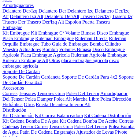
Amortiguadores
Delantero Der/Izq
Delantero Der
Delantero Izq
Delantero Der/Izq
Alt
Delantero Izq Alt
Delantero Der/Alt
Trasero Der/Izq
Trasero Izq
Trasero Der
Trasero Der/Izq Alt
Espolon
Puerta Trasera
Embrague
Kit Embrague
Kit Embrague C/ Volante Bimasa
Disco Embrague
Placa Embrague
Ruleman Embrague
Ruleman Directa
Ruleman
Orquilla Embrague
Tubo Guia de Embrague
Bomba Cilindro
Maestro
Actuadores
Bombin
Volantes Bimasa
Disco Embrague
Agrícola
Placa Embrague Agrícola
Ruleman Agricola Embrague
Ruleman Embrague Alt
Otros
placa embrague agricola
disco
embrague agricola
Soporte De Cardan
Soporte De Cardán
Cardaneta
Soporte De Cardán Para 4x2
Soporte
De Cardán Para 4x4
Accesorios
Correas
Tensores
Tensores Guia
Polea Del Tensor
Amortiguador
Del Tensor
Polea Damper
Polea Alt Marcha Libre
Polea Dirección
Hidráulica
Otros
Rueda Delantera Interior Alt
Distribución
Kit Distribución
Kit Correa Balanceadora
Kit Cadena Distribución
Kit Cadena Bomba De Agua
Kit Cadena Bomba De Aceite
Correas
Cadenas
Tensor Correa
Tensor Guia
Polea Del Tensor
Polea Bomba
de Agua
Patín De Cadena
Engranajes
Ajustador de Levas
Pivote