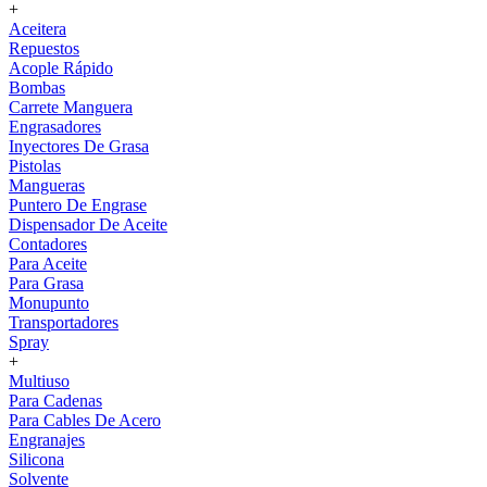
+
Aceitera
Repuestos
Acople Rápido
Bombas
Carrete Manguera
Engrasadores
Inyectores De Grasa
Pistolas
Mangueras
Puntero De Engrase
Dispensador De Aceite
Contadores
Para Aceite
Para Grasa
Monupunto
Transportadores
Spray
+
Multiuso
Para Cadenas
Para Cables De Acero
Engranajes
Silicona
Solvente