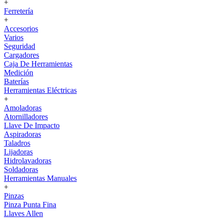
+
Ferretería
+
Accesorios
Varios
Seguridad
Cargadores
Caja De Herramientas
Medición
Baterías
Herramientas Eléctricas
+
Amoladoras
Atornilladores
Llave De Impacto
Aspiradoras
Taladros
Lijadoras
Hidrolavadoras
Soldadoras
Herramientas Manuales
+
Pinzas
Pinza Punta Fina
Llaves Allen