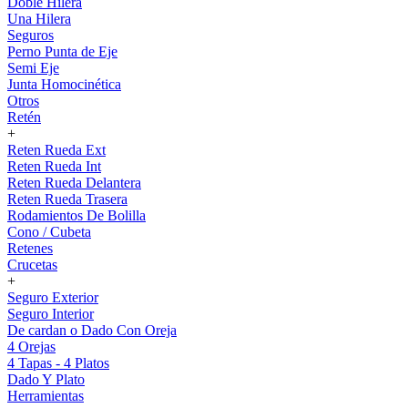
Doble Hilera
Una Hilera
Seguros
Perno Punta de Eje
Semi Eje
Junta Homocinética
Otros
Retén
+
Reten Rueda Ext
Reten Rueda Int
Reten Rueda Delantera
Reten Rueda Trasera
Rodamientos De Bolilla
Cono / Cubeta
Retenes
Crucetas
+
Seguro Exterior
Seguro Interior
De cardan o Dado Con Oreja
4 Orejas
4 Tapas - 4 Platos
Dado Y Plato
Herramientas