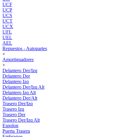
UCF
UCP
UCS
UCT
UCX
UFL
UEL
AEL
Repuestos - Autopartes
+
Amortiguadores
+
Delantero Der/Izq
Delantero Der
Delantero Izq
Delantero Der/Izq Alt
Delantero Izq Alt
Delantero Der/Alt
Trasero Der/Izq
Trasero Izq
Trasero Der
Trasero Der/Izq Alt
Espolon
Puerta Trasera
Embrague