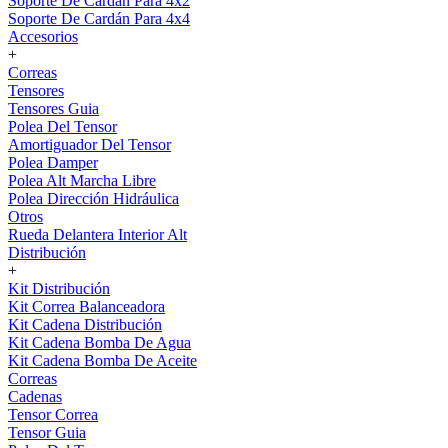
Soporte De Cardán Para 4x2
Soporte De Cardán Para 4x4
Accesorios
+
Correas
Tensores
Tensores Guia
Polea Del Tensor
Amortiguador Del Tensor
Polea Damper
Polea Alt Marcha Libre
Polea Dirección Hidráulica
Otros
Rueda Delantera Interior Alt
Distribución
+
Kit Distribución
Kit Correa Balanceadora
Kit Cadena Distribución
Kit Cadena Bomba De Agua
Kit Cadena Bomba De Aceite
Correas
Cadenas
Tensor Correa
Tensor Guia