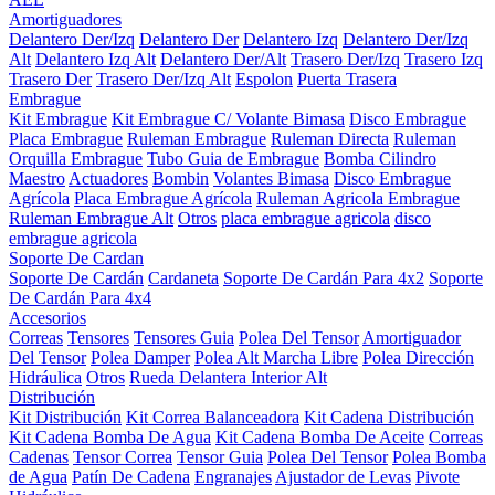
Amortiguadores
Delantero Der/Izq
Delantero Der
Delantero Izq
Delantero Der/Izq
Alt
Delantero Izq Alt
Delantero Der/Alt
Trasero Der/Izq
Trasero Izq
Trasero Der
Trasero Der/Izq Alt
Espolon
Puerta Trasera
Embrague
Kit Embrague
Kit Embrague C/ Volante Bimasa
Disco Embrague
Placa Embrague
Ruleman Embrague
Ruleman Directa
Ruleman
Orquilla Embrague
Tubo Guia de Embrague
Bomba Cilindro
Maestro
Actuadores
Bombin
Volantes Bimasa
Disco Embrague
Agrícola
Placa Embrague Agrícola
Ruleman Agricola Embrague
Ruleman Embrague Alt
Otros
placa embrague agricola
disco
embrague agricola
Soporte De Cardan
Soporte De Cardán
Cardaneta
Soporte De Cardán Para 4x2
Soporte
De Cardán Para 4x4
Accesorios
Correas
Tensores
Tensores Guia
Polea Del Tensor
Amortiguador
Del Tensor
Polea Damper
Polea Alt Marcha Libre
Polea Dirección
Hidráulica
Otros
Rueda Delantera Interior Alt
Distribución
Kit Distribución
Kit Correa Balanceadora
Kit Cadena Distribución
Kit Cadena Bomba De Agua
Kit Cadena Bomba De Aceite
Correas
Cadenas
Tensor Correa
Tensor Guia
Polea Del Tensor
Polea Bomba
de Agua
Patín De Cadena
Engranajes
Ajustador de Levas
Pivote