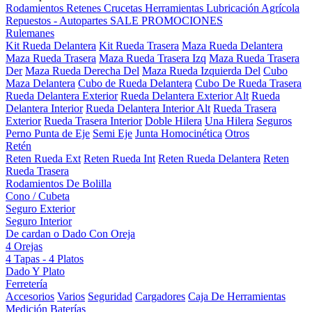
Rodamientos
Retenes
Crucetas
Herramientas
Lubricación
Agrícola
Repuestos - Autopartes
SALE
PROMOCIONES
Rulemanes
Kit Rueda Delantera
Kit Rueda Trasera
Maza Rueda Delantera
Maza Rueda Trasera
Maza Rueda Trasera Izq
Maza Rueda Trasera
Der
Maza Rueda Derecha Del
Maza Rueda Izquierda Del
Cubo
Maza Delantera
Cubo de Rueda Delantera
Cubo De Rueda Trasera
Rueda Delantera Exterior
Rueda Delantera Exterior Alt
Rueda
Delantera Interior
Rueda Delantera Interior Alt
Rueda Trasera
Exterior
Rueda Trasera Interior
Doble Hilera
Una Hilera
Seguros
Perno Punta de Eje
Semi Eje
Junta Homocinética
Otros
Retén
Reten Rueda Ext
Reten Rueda Int
Reten Rueda Delantera
Reten
Rueda Trasera
Rodamientos De Bolilla
Cono / Cubeta
Seguro Exterior
Seguro Interior
De cardan o Dado Con Oreja
4 Orejas
4 Tapas - 4 Platos
Dado Y Plato
Ferretería
Accesorios
Varios
Seguridad
Cargadores
Caja De Herramientas
Medición
Baterías