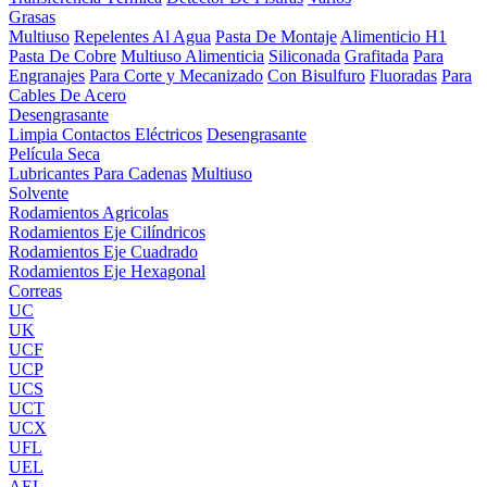
Grasas
Multiuso
Repelentes Al Agua
Pasta De Montaje
Alimenticio H1
Pasta De Cobre
Multiuso Alimenticia
Siliconada
Grafitada
Para
Engranajes
Para Corte y Mecanizado
Con Bisulfuro
Fluoradas
Para
Cables De Acero
Desengrasante
Limpia Contactos Eléctricos
Desengrasante
Película Seca
Lubricantes Para Cadenas
Multiuso
Solvente
Rodamientos Agricolas
Rodamientos Eje Cilíndricos
Rodamientos Eje Cuadrado
Rodamientos Eje Hexagonal
Correas
UC
UK
UCF
UCP
UCS
UCT
UCX
UFL
UEL
AEL