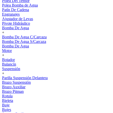
Polea Del Tensor
Polea Bomba de Agua
Patín De Cadena
Engranajes
Ajustador de Levas
Pivote Hidráulico
Bomba De Agua
+
Bomba De Agua C/Carcaza
Bomba De Agua S/Carcaza
Bomba De Agua
Motor
+
Botador
Balancín
Suspensión
+
Parilla Suspensión Delantera
Brazo Suspensión
Brazo Auxiliar
Brazo Pitman
Rotula
Bieleta
Buje
Bujes