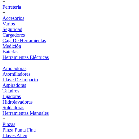
+
Ferretería
+
Accesorios
Varios
Seguridad
Cargadores
Caja De Herramientas
Medición
Baterías
Herramientas Eléctricas
+
Amoladoras
Atornilladores
Llave De Impacto
Aspiradoras
Taladros
Lijadoras
Hidrolavadoras
Soldadoras
Herramientas Manuales
+
Pinzas
Pinza Punta Fina
Llaves Allen