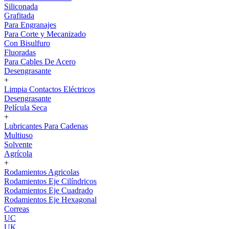
Siliconada
Grafitada
Para Engranajes
Para Corte y Mecanizado
Con Bisulfuro
Fluoradas
Para Cables De Acero
Desengrasante
+
Limpia Contactos Eléctricos
Desengrasante
Película Seca
+
Lubricantes Para Cadenas
Multiuso
Solvente
Agrícola
+
Rodamientos Agricolas
Rodamientos Eje Cilíndricos
Rodamientos Eje Cuadrado
Rodamientos Eje Hexagonal
Correas
UC
UK