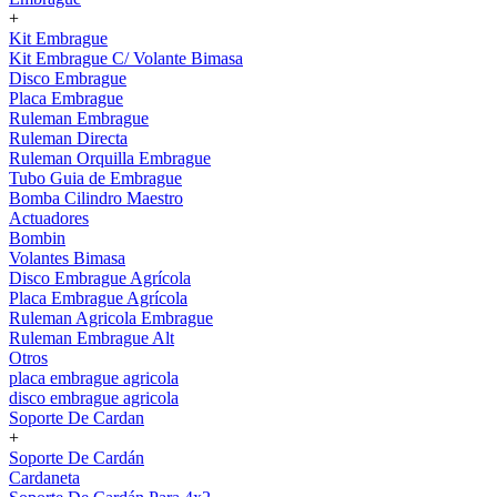
+
Kit Embrague
Kit Embrague C/ Volante Bimasa
Disco Embrague
Placa Embrague
Ruleman Embrague
Ruleman Directa
Ruleman Orquilla Embrague
Tubo Guia de Embrague
Bomba Cilindro Maestro
Actuadores
Bombin
Volantes Bimasa
Disco Embrague Agrícola
Placa Embrague Agrícola
Ruleman Agricola Embrague
Ruleman Embrague Alt
Otros
placa embrague agricola
disco embrague agricola
Soporte De Cardan
+
Soporte De Cardán
Cardaneta