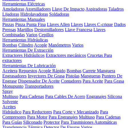
Herramientas Eléctricas
Amoladoras
Atornilladores
Llave De Impacto
Aspiradoras
Taladros
Lijadoras
Hidrolavadoras
Soldadoras
Herramientas Manuales
Pinzas
Pinza Punta Fina
Llaves Allen
Llaves
Llaves C-crique
Dados
Prensas
Martillos
Destornilladores
Llave Francesa
Llaves
Combinadas
Varios
Cepillos
Herramientas Hidráulicas
Bombas
Cilindro
Acople
Manómetros
Varios
Herramientas De Extracción
Extractores Hidráulicos
Extractores mecánicos
Crucetas Para
extractores
Herramientas De Lubricación
Aceitera
Repuestos
Acople Rápido
Bombas
Carrete Manguera
Engrasadores
Inyectores De Grasa
Pistolas
Mangueras
Puntero De
Engrase
Dispensador De Aceite
Contadores
Para Aceite
Para Grasa
Monupunto
Transportadores
Spray
Multiuso
Para Cadenas
Para Cables De Acero
Engranajes
Silicona
Solvente
Aceites
Hidráulico
Para Reductores
Para Corte y Mecanizado
Para
Compresores
Para Motor
Para Engranajes
Multiuso
Para Cadenas
Para Guías
Siliconado
Protector
Para Trasmisiones Automáticas
Transferencia Térmica
Detector De Fisuras
Varios