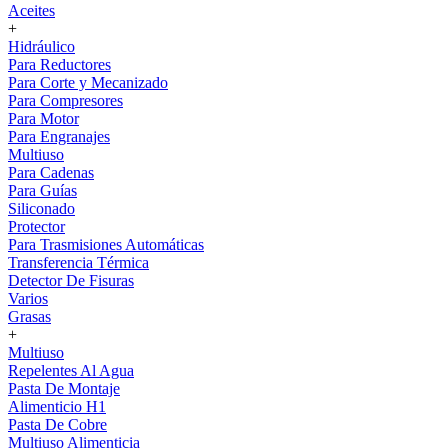
Aceites
+
Hidráulico
Para Reductores
Para Corte y Mecanizado
Para Compresores
Para Motor
Para Engranajes
Multiuso
Para Cadenas
Para Guías
Siliconado
Protector
Para Trasmisiones Automáticas
Transferencia Térmica
Detector De Fisuras
Varios
Grasas
+
Multiuso
Repelentes Al Agua
Pasta De Montaje
Alimenticio H1
Pasta De Cobre
Multiuso Alimenticia