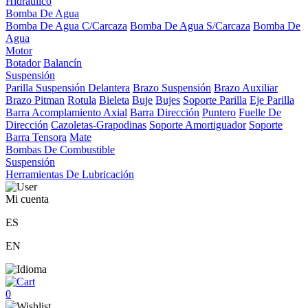
Hidráulico
Bomba De Agua
Bomba De Agua C/Carcaza
Bomba De Agua S/Carcaza
Bomba De
Agua
Motor
Botador
Balancín
Suspensión
Parilla Suspensión Delantera
Brazo Suspensión
Brazo Auxiliar
Brazo Pitman
Rotula
Bieleta
Buje
Bujes
Soporte Parilla
Eje Parilla
Barra Acomplamiento Axial
Barra Dirección
Puntero
Fuelle De
Dirección
Cazoletas-Grapodinas
Soporte Amortiguador
Soporte
Barra Tensora
Mate
Bombas De Combustible
Suspensión
Herramientas De Lubricación
Mi cuenta
ES
EN
0