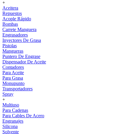
+
Aceitera
Repuestos
Acople Rápido
Bombas
Carrete Manguera
Engrasadores
Inyectores De Grasa
Pistolas
Mangueras
Puntero De Engrase
Dispensador De Aceite
Contadores
Para Aceite
Para Grasa
Monupunto
Transportadores
Spray
+
Multiuso
Para Cadenas
Para Cables De Acero
Engranajes
Silicona
Solvente