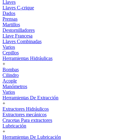
Llaves
Llaves C-crique
Dados
Prensas
Martillos
Destornilladores
Llave Francesa
Llaves Combinadas
Varios
Cepillos
Herramientas Hidráulicas
+
Bombas
Cilindro
Acople
Manómetros
Varios
Herramientas De Extracción
+
Extractores Hidráulicos
Extractores mecánicos
Crucetas Para extractores
Lubricación
+
Herramientas De Lubricación