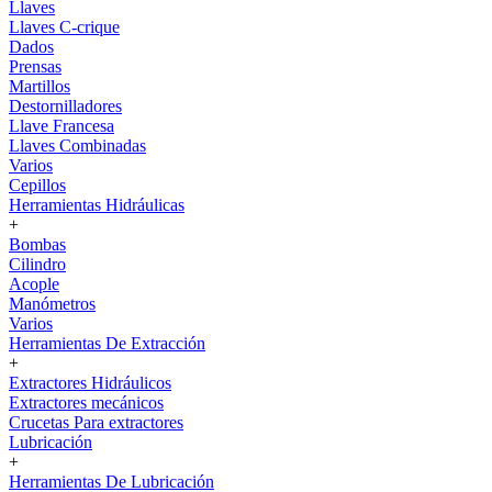
Llaves
Llaves C-crique
Dados
Prensas
Martillos
Destornilladores
Llave Francesa
Llaves Combinadas
Varios
Cepillos
Herramientas Hidráulicas
+
Bombas
Cilindro
Acople
Manómetros
Varios
Herramientas De Extracción
+
Extractores Hidráulicos
Extractores mecánicos
Crucetas Para extractores
Lubricación
+
Herramientas De Lubricación