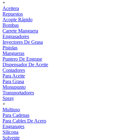
+
Aceitera
Repuestos
Acople Rápido
Bombas
Carrete Manguera
Engrasadores
Inyectores De Grasa
Pistolas
Mangueras
Puntero De Engrase
Dispensador De Aceite
Contadores
Para Aceite
Para Grasa
Monupunto
Transportadores
Spray
+
Multiuso
Para Cadenas
Para Cables De Acero
Engranajes
Silicona
Solvente