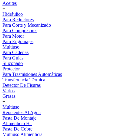
Aceites
+
Hidráulico
Para Reductores
Para Corte y Mecanizado
Para Compresores
Para Motor
Para Engranajes
Multiuso
Para Cadenas
Para Guías
Siliconado
Protector
Para Trasmisiones Automáticas
Transferencia Térmica
Detector De Fisuras
Varios
Grasas
+
Multiuso
Repelentes Al Agua
Pasta De Montaje
Alimenticio H1
Pasta De Cobre
Multiuso Alimenticia