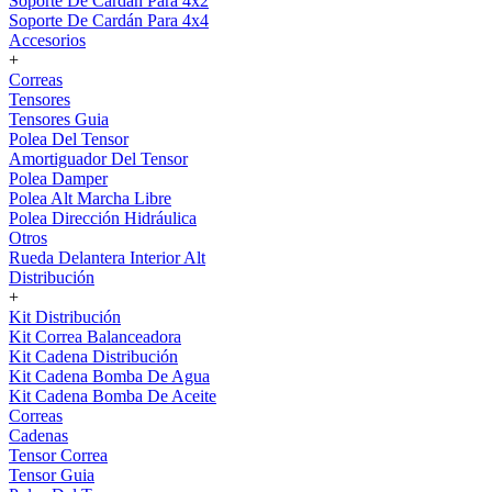
Soporte De Cardán Para 4x2
Soporte De Cardán Para 4x4
Accesorios
+
Correas
Tensores
Tensores Guia
Polea Del Tensor
Amortiguador Del Tensor
Polea Damper
Polea Alt Marcha Libre
Polea Dirección Hidráulica
Otros
Rueda Delantera Interior Alt
Distribución
+
Kit Distribución
Kit Correa Balanceadora
Kit Cadena Distribución
Kit Cadena Bomba De Agua
Kit Cadena Bomba De Aceite
Correas
Cadenas
Tensor Correa
Tensor Guia