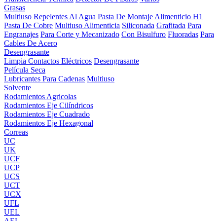
Grasas
Multiuso
Repelentes Al Agua
Pasta De Montaje
Alimenticio H1
Pasta De Cobre
Multiuso Alimenticia
Siliconada
Grafitada
Para
Engranajes
Para Corte y Mecanizado
Con Bisulfuro
Fluoradas
Para
Cables De Acero
Desengrasante
Limpia Contactos Eléctricos
Desengrasante
Película Seca
Lubricantes Para Cadenas
Multiuso
Solvente
Rodamientos Agricolas
Rodamientos Eje Cilíndricos
Rodamientos Eje Cuadrado
Rodamientos Eje Hexagonal
Correas
UC
UK
UCF
UCP
UCS
UCT
UCX
UFL
UEL
AEL