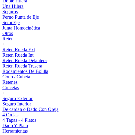
Doble Hilera
Una Hilera
Seguros
Perno Punta de Eje
Semi Eje
Junta Homocinética
Otros
Retén
+
Reten Rueda Ext
Reten Rueda Int
Reten Rueda Delantera
Reten Rueda Trasera
Rodamientos De Bolilla
Cono / Cubeta
Retenes
Crucetas
+
Seguro Exterior
Seguro Interior
De cardan o Dado Con Oreja
4 Orejas
4 Tapas - 4 Platos
Dado Y Plato
Herramientas