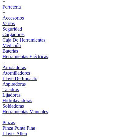
+
Ferretería
+
Accesorios
Varios
Seguridad
Cargadores
Caja De Herramientas
Medición
Baterías
Herramientas Eléctricas
+
Amoladoras
Atornilladores
Llave De Impacto
Aspiradoras
Taladros
Lijadoras
Hidrolavadoras
Soldadoras
Herramientas Manuales
+
Pinzas
Pinza Punta Fina
Llaves Allen