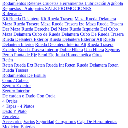
Rodamientos
Retenes
Crucetas
Herramientas
Lubricación
Agrícola
Repuestos - Autopartes
SALE
PROMOCIONES
Rulemanes
Kit Rueda Delantera
Kit Rueda Trasera
Maza Rueda Delantera
Maza Rueda Trasera
Maza Rueda Trasera Izq
Maza Rueda Trasera
Der
Maza Rueda Derecha Del
Maza Rueda Izquierda Del
Cubo
Maza Delantera
Cubo de Rueda Delantera
Cubo De Rueda Trasera
Rueda Delantera Exterior
Rueda Delantera Exterior Alt
Rueda
Delantera Interior
Rueda Delantera Interior Alt
Rueda Trasera
Exterior
Rueda Trasera Interior
Doble Hilera
Una Hilera
Seguros
Perno Punta de Eje
Semi Eje
Junta Homocinética
Otros
Retén
Reten Rueda Ext
Reten Rueda Int
Reten Rueda Delantera
Reten
Rueda Trasera
Rodamientos De Bolilla
Cono / Cubeta
Seguro Exterior
Seguro Interior
De cardan o Dado Con Oreja
4 Orejas
4 Tapas - 4 Platos
Dado Y Plato
Ferretería
Accesorios
Varios
Seguridad
Cargadores
Caja De Herramientas
Medición
Baterías