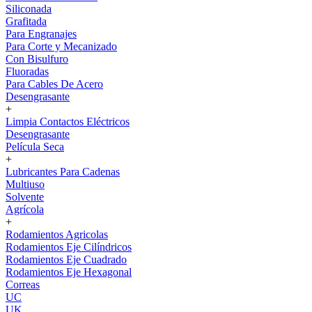
Siliconada
Grafitada
Para Engranajes
Para Corte y Mecanizado
Con Bisulfuro
Fluoradas
Para Cables De Acero
Desengrasante
+
Limpia Contactos Eléctricos
Desengrasante
Película Seca
+
Lubricantes Para Cadenas
Multiuso
Solvente
Agrícola
+
Rodamientos Agricolas
Rodamientos Eje Cilíndricos
Rodamientos Eje Cuadrado
Rodamientos Eje Hexagonal
Correas
UC
UK