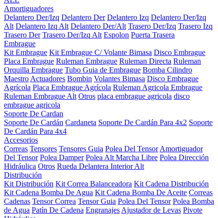
Amortiguadores
Delantero Der/Izq
Delantero Der
Delantero Izq
Delantero Der/Izq
Alt
Delantero Izq Alt
Delantero Der/Alt
Trasero Der/Izq
Trasero Izq
Trasero Der
Trasero Der/Izq Alt
Espolon
Puerta Trasera
Embrague
Kit Embrague
Kit Embrague C/ Volante Bimasa
Disco Embrague
Placa Embrague
Ruleman Embrague
Ruleman Directa
Ruleman
Orquilla Embrague
Tubo Guia de Embrague
Bomba Cilindro
Maestro
Actuadores
Bombin
Volantes Bimasa
Disco Embrague
Agrícola
Placa Embrague Agrícola
Ruleman Agricola Embrague
Ruleman Embrague Alt
Otros
placa embrague agricola
disco
embrague agricola
Soporte De Cardan
Soporte De Cardán
Cardaneta
Soporte De Cardán Para 4x2
Soporte
De Cardán Para 4x4
Accesorios
Correas
Tensores
Tensores Guia
Polea Del Tensor
Amortiguador
Del Tensor
Polea Damper
Polea Alt Marcha Libre
Polea Dirección
Hidráulica
Otros
Rueda Delantera Interior Alt
Distribución
Kit Distribución
Kit Correa Balanceadora
Kit Cadena Distribución
Kit Cadena Bomba De Agua
Kit Cadena Bomba De Aceite
Correas
Cadenas
Tensor Correa
Tensor Guia
Polea Del Tensor
Polea Bomba
de Agua
Patín De Cadena
Engranajes
Ajustador de Levas
Pivote