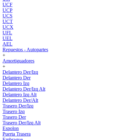
UCF
UCP
UCS
UCT
UCX
UFL
UEL
AEL
Repuestos - Autopartes
+
Amortiguadores
+
Delantero Der/Izq
Delantero Der
Delantero Izq
Delantero Der/Izq Alt
Delantero Izq Alt
Delantero Der/Alt
Trasero Der/Izq
Trasero Izq
Trasero Der
Trasero Der/Izq Alt
Espolon
Puerta Trasera
Embrague