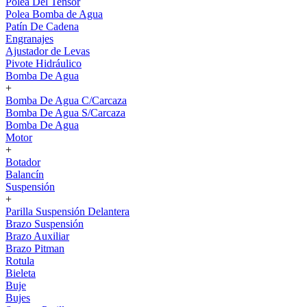
Polea Del Tensor
Polea Bomba de Agua
Patín De Cadena
Engranajes
Ajustador de Levas
Pivote Hidráulico
Bomba De Agua
+
Bomba De Agua C/Carcaza
Bomba De Agua S/Carcaza
Bomba De Agua
Motor
+
Botador
Balancín
Suspensión
+
Parilla Suspensión Delantera
Brazo Suspensión
Brazo Auxiliar
Brazo Pitman
Rotula
Bieleta
Buje
Bujes