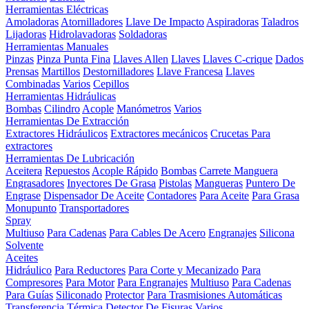
Herramientas Eléctricas
Amoladoras
Atornilladores
Llave De Impacto
Aspiradoras
Taladros
Lijadoras
Hidrolavadoras
Soldadoras
Herramientas Manuales
Pinzas
Pinza Punta Fina
Llaves Allen
Llaves
Llaves C-crique
Dados
Prensas
Martillos
Destornilladores
Llave Francesa
Llaves
Combinadas
Varios
Cepillos
Herramientas Hidráulicas
Bombas
Cilindro
Acople
Manómetros
Varios
Herramientas De Extracción
Extractores Hidráulicos
Extractores mecánicos
Crucetas Para
extractores
Herramientas De Lubricación
Aceitera
Repuestos
Acople Rápido
Bombas
Carrete Manguera
Engrasadores
Inyectores De Grasa
Pistolas
Mangueras
Puntero De
Engrase
Dispensador De Aceite
Contadores
Para Aceite
Para Grasa
Monupunto
Transportadores
Spray
Multiuso
Para Cadenas
Para Cables De Acero
Engranajes
Silicona
Solvente
Aceites
Hidráulico
Para Reductores
Para Corte y Mecanizado
Para
Compresores
Para Motor
Para Engranajes
Multiuso
Para Cadenas
Para Guías
Siliconado
Protector
Para Trasmisiones Automáticas
Transferencia Térmica
Detector De Fisuras
Varios