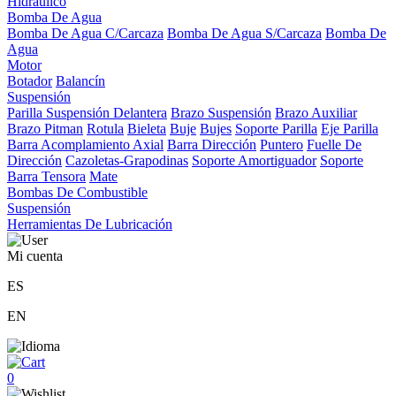
Hidráulico
Bomba De Agua
Bomba De Agua C/Carcaza
Bomba De Agua S/Carcaza
Bomba De
Agua
Motor
Botador
Balancín
Suspensión
Parilla Suspensión Delantera
Brazo Suspensión
Brazo Auxiliar
Brazo Pitman
Rotula
Bieleta
Buje
Bujes
Soporte Parilla
Eje Parilla
Barra Acomplamiento Axial
Barra Dirección
Puntero
Fuelle De
Dirección
Cazoletas-Grapodinas
Soporte Amortiguador
Soporte
Barra Tensora
Mate
Bombas De Combustible
Suspensión
Herramientas De Lubricación
Mi cuenta
ES
EN
0