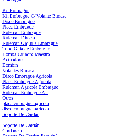
+
Kit Embrague
Kit Embrague C/ Volante Bimasa
Disco Embrague
Placa Embrague
Ruleman Embrague
Ruleman Directa
Ruleman Orquilla Embrague
Tubo Guia de Embrague
Bomba Cilindro Maestro
Actuadores
Bombin
Volantes Bimasa
Disco Embrague Agrícola
Placa Embrague Agrícola
Ruleman Agricola Embrague
Ruleman Embrague Alt
Otros
placa embrague agricola
disco embrague agricola
Soporte De Cardan
+
Soporte De Cardán
Cardaneta