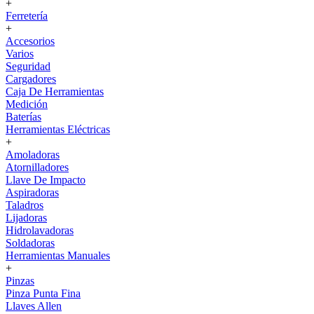
+
Ferretería
+
Accesorios
Varios
Seguridad
Cargadores
Caja De Herramientas
Medición
Baterías
Herramientas Eléctricas
+
Amoladoras
Atornilladores
Llave De Impacto
Aspiradoras
Taladros
Lijadoras
Hidrolavadoras
Soldadoras
Herramientas Manuales
+
Pinzas
Pinza Punta Fina
Llaves Allen