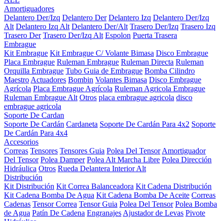
Amortiguadores
Delantero Der/Izq
Delantero Der
Delantero Izq
Delantero Der/Izq
Alt
Delantero Izq Alt
Delantero Der/Alt
Trasero Der/Izq
Trasero Izq
Trasero Der
Trasero Der/Izq Alt
Espolon
Puerta Trasera
Embrague
Kit Embrague
Kit Embrague C/ Volante Bimasa
Disco Embrague
Placa Embrague
Ruleman Embrague
Ruleman Directa
Ruleman
Orquilla Embrague
Tubo Guia de Embrague
Bomba Cilindro
Maestro
Actuadores
Bombin
Volantes Bimasa
Disco Embrague
Agrícola
Placa Embrague Agrícola
Ruleman Agricola Embrague
Ruleman Embrague Alt
Otros
placa embrague agricola
disco
embrague agricola
Soporte De Cardan
Soporte De Cardán
Cardaneta
Soporte De Cardán Para 4x2
Soporte
De Cardán Para 4x4
Accesorios
Correas
Tensores
Tensores Guia
Polea Del Tensor
Amortiguador
Del Tensor
Polea Damper
Polea Alt Marcha Libre
Polea Dirección
Hidráulica
Otros
Rueda Delantera Interior Alt
Distribución
Kit Distribución
Kit Correa Balanceadora
Kit Cadena Distribución
Kit Cadena Bomba De Agua
Kit Cadena Bomba De Aceite
Correas
Cadenas
Tensor Correa
Tensor Guia
Polea Del Tensor
Polea Bomba
de Agua
Patín De Cadena
Engranajes
Ajustador de Levas
Pivote