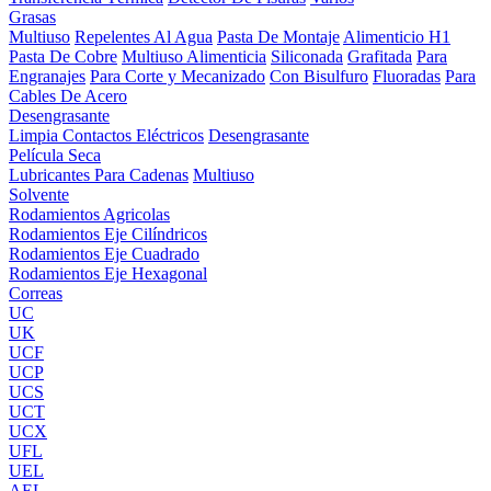
Grasas
Multiuso
Repelentes Al Agua
Pasta De Montaje
Alimenticio H1
Pasta De Cobre
Multiuso Alimenticia
Siliconada
Grafitada
Para
Engranajes
Para Corte y Mecanizado
Con Bisulfuro
Fluoradas
Para
Cables De Acero
Desengrasante
Limpia Contactos Eléctricos
Desengrasante
Película Seca
Lubricantes Para Cadenas
Multiuso
Solvente
Rodamientos Agricolas
Rodamientos Eje Cilíndricos
Rodamientos Eje Cuadrado
Rodamientos Eje Hexagonal
Correas
UC
UK
UCF
UCP
UCS
UCT
UCX
UFL
UEL
AEL