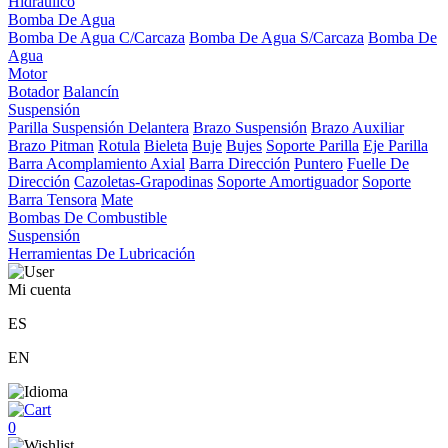
Hidráulico
Bomba De Agua
Bomba De Agua C/Carcaza
Bomba De Agua S/Carcaza
Bomba De
Agua
Motor
Botador
Balancín
Suspensión
Parilla Suspensión Delantera
Brazo Suspensión
Brazo Auxiliar
Brazo Pitman
Rotula
Bieleta
Buje
Bujes
Soporte Parilla
Eje Parilla
Barra Acomplamiento Axial
Barra Dirección
Puntero
Fuelle De
Dirección
Cazoletas-Grapodinas
Soporte Amortiguador
Soporte
Barra Tensora
Mate
Bombas De Combustible
Suspensión
Herramientas De Lubricación
Mi cuenta
ES
EN
0