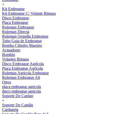
+
Kit Embrague
Kit Embrague C/ Volante Bimasa
Disco Embrague
Placa Embrague
Ruleman Embrague
Ruleman Directa
Ruleman Orquilla Embrague
Tubo Guia de Embrague
Bomba Cilindro Maestro
Actuadores
Bombin
Volantes Bimasa
Disco Embrague Agrícola
Placa Embrague Agrícola
Ruleman Agricola Embrague
Ruleman Embrague Alt
Otros
placa embrague agricola
disco embrague agricola
Soporte De Cardan
+
Soporte De Cardán
Cardaneta