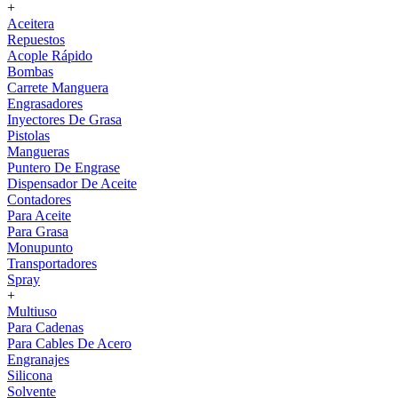
+
Aceitera
Repuestos
Acople Rápido
Bombas
Carrete Manguera
Engrasadores
Inyectores De Grasa
Pistolas
Mangueras
Puntero De Engrase
Dispensador De Aceite
Contadores
Para Aceite
Para Grasa
Monupunto
Transportadores
Spray
+
Multiuso
Para Cadenas
Para Cables De Acero
Engranajes
Silicona
Solvente