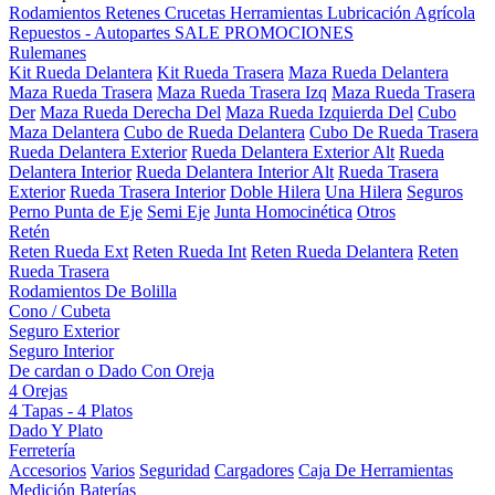
Rodamientos
Retenes
Crucetas
Herramientas
Lubricación
Agrícola
Repuestos - Autopartes
SALE
PROMOCIONES
Rulemanes
Kit Rueda Delantera
Kit Rueda Trasera
Maza Rueda Delantera
Maza Rueda Trasera
Maza Rueda Trasera Izq
Maza Rueda Trasera
Der
Maza Rueda Derecha Del
Maza Rueda Izquierda Del
Cubo
Maza Delantera
Cubo de Rueda Delantera
Cubo De Rueda Trasera
Rueda Delantera Exterior
Rueda Delantera Exterior Alt
Rueda
Delantera Interior
Rueda Delantera Interior Alt
Rueda Trasera
Exterior
Rueda Trasera Interior
Doble Hilera
Una Hilera
Seguros
Perno Punta de Eje
Semi Eje
Junta Homocinética
Otros
Retén
Reten Rueda Ext
Reten Rueda Int
Reten Rueda Delantera
Reten
Rueda Trasera
Rodamientos De Bolilla
Cono / Cubeta
Seguro Exterior
Seguro Interior
De cardan o Dado Con Oreja
4 Orejas
4 Tapas - 4 Platos
Dado Y Plato
Ferretería
Accesorios
Varios
Seguridad
Cargadores
Caja De Herramientas
Medición
Baterías