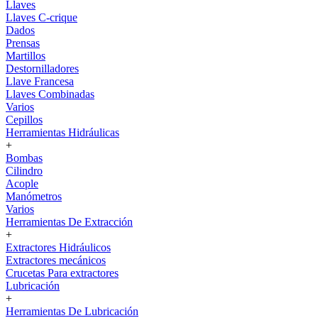
Llaves
Llaves C-crique
Dados
Prensas
Martillos
Destornilladores
Llave Francesa
Llaves Combinadas
Varios
Cepillos
Herramientas Hidráulicas
+
Bombas
Cilindro
Acople
Manómetros
Varios
Herramientas De Extracción
+
Extractores Hidráulicos
Extractores mecánicos
Crucetas Para extractores
Lubricación
+
Herramientas De Lubricación