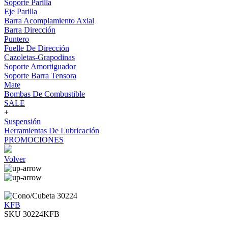
Soporte Parilla
Eje Parilla
Barra Acomplamiento Axial
Barra Dirección
Puntero
Fuelle De Dirección
Cazoletas-Grapodinas
Soporte Amortiguador
Soporte Barra Tensora
Mate
Bombas De Combustible
SALE
+
Suspensión
Herramientas De Lubricación
PROMOCIONES
Volver
KFB
SKU 30224KFB