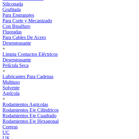
Siliconada
Grafitada
Para Engranajes
Para Corte y Mecanizado
Con Bisulfuro
Fluoradas
Para Cables De Acero
Desengrasante
+
Limpia Contactos Eléctricos
Desengrasante
Película Seca
+
Lubricantes Para Cadenas
Multiuso
Solvente
Agrícola
+
Rodamientos Agricolas
Rodamientos Eje Cilíndricos
Rodamientos Eje Cuadrado
Rodamientos Eje Hexagonal
Correas
UC
UK