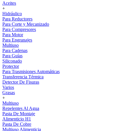
Aceites
+
Hidráulico
Para Reductores
Para Corte y Mecanizado
Para Compresores
Para Motor
Para Engranajes
Multiuso
Para Cadenas
Para Guías
Siliconado
Protector
Para Trasmisiones Automáticas
Transferencia Térmica
Detector De Fisuras
Varios
Grasas
+
Multiuso
Repelentes Al Agua
Pasta De Montaje
Alimenticio H1
Pasta De Cobre
Multiuso Alimenticia