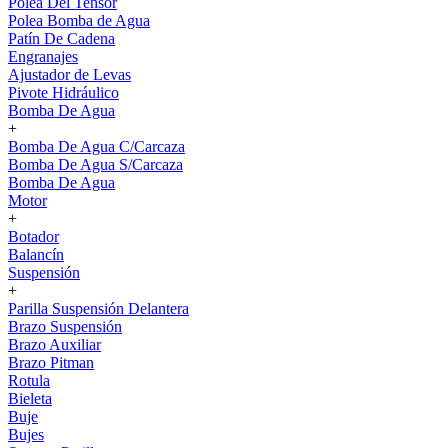
Polea Del Tensor
Polea Bomba de Agua
Patín De Cadena
Engranajes
Ajustador de Levas
Pivote Hidráulico
Bomba De Agua
+
Bomba De Agua C/Carcaza
Bomba De Agua S/Carcaza
Bomba De Agua
Motor
+
Botador
Balancín
Suspensión
+
Parilla Suspensión Delantera
Brazo Suspensión
Brazo Auxiliar
Brazo Pitman
Rotula
Bieleta
Buje
Bujes