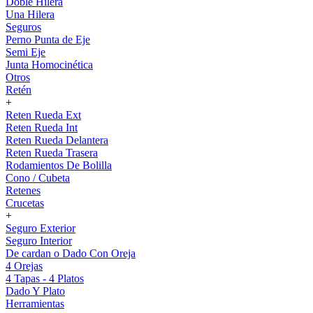
Doble Hilera
Una Hilera
Seguros
Perno Punta de Eje
Semi Eje
Junta Homocinética
Otros
Retén
+
Reten Rueda Ext
Reten Rueda Int
Reten Rueda Delantera
Reten Rueda Trasera
Rodamientos De Bolilla
Cono / Cubeta
Retenes
Crucetas
+
Seguro Exterior
Seguro Interior
De cardan o Dado Con Oreja
4 Orejas
4 Tapas - 4 Platos
Dado Y Plato
Herramientas