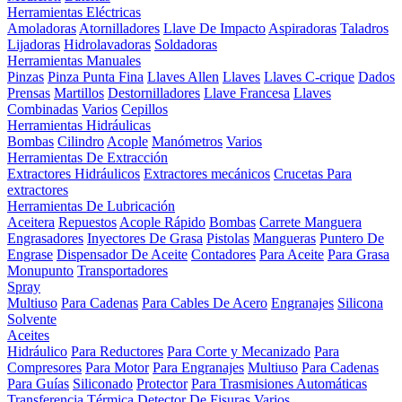
Herramientas Eléctricas
Amoladoras
Atornilladores
Llave De Impacto
Aspiradoras
Taladros
Lijadoras
Hidrolavadoras
Soldadoras
Herramientas Manuales
Pinzas
Pinza Punta Fina
Llaves Allen
Llaves
Llaves C-crique
Dados
Prensas
Martillos
Destornilladores
Llave Francesa
Llaves
Combinadas
Varios
Cepillos
Herramientas Hidráulicas
Bombas
Cilindro
Acople
Manómetros
Varios
Herramientas De Extracción
Extractores Hidráulicos
Extractores mecánicos
Crucetas Para
extractores
Herramientas De Lubricación
Aceitera
Repuestos
Acople Rápido
Bombas
Carrete Manguera
Engrasadores
Inyectores De Grasa
Pistolas
Mangueras
Puntero De
Engrase
Dispensador De Aceite
Contadores
Para Aceite
Para Grasa
Monupunto
Transportadores
Spray
Multiuso
Para Cadenas
Para Cables De Acero
Engranajes
Silicona
Solvente
Aceites
Hidráulico
Para Reductores
Para Corte y Mecanizado
Para
Compresores
Para Motor
Para Engranajes
Multiuso
Para Cadenas
Para Guías
Siliconado
Protector
Para Trasmisiones Automáticas
Transferencia Térmica
Detector De Fisuras
Varios