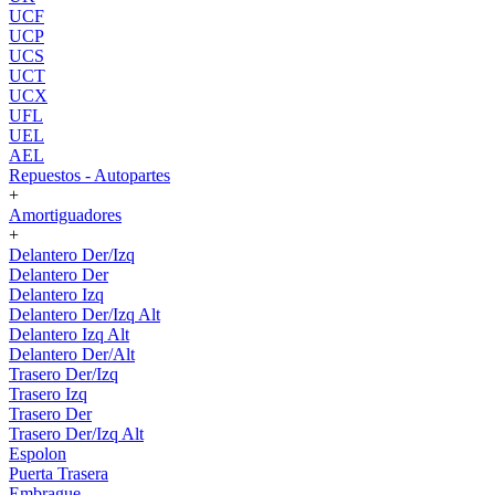
UCF
UCP
UCS
UCT
UCX
UFL
UEL
AEL
Repuestos - Autopartes
+
Amortiguadores
+
Delantero Der/Izq
Delantero Der
Delantero Izq
Delantero Der/Izq Alt
Delantero Izq Alt
Delantero Der/Alt
Trasero Der/Izq
Trasero Izq
Trasero Der
Trasero Der/Izq Alt
Espolon
Puerta Trasera
Embrague