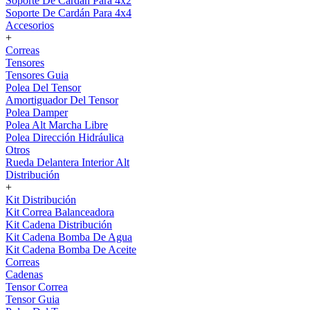
Soporte De Cardán Para 4x2
Soporte De Cardán Para 4x4
Accesorios
+
Correas
Tensores
Tensores Guia
Polea Del Tensor
Amortiguador Del Tensor
Polea Damper
Polea Alt Marcha Libre
Polea Dirección Hidráulica
Otros
Rueda Delantera Interior Alt
Distribución
+
Kit Distribución
Kit Correa Balanceadora
Kit Cadena Distribución
Kit Cadena Bomba De Agua
Kit Cadena Bomba De Aceite
Correas
Cadenas
Tensor Correa
Tensor Guia