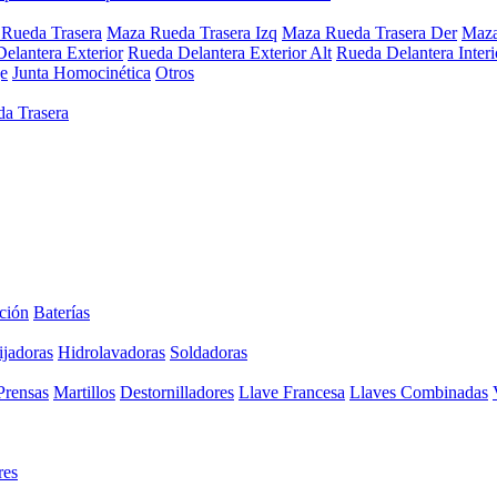
Rueda Trasera
Maza Rueda Trasera Izq
Maza Rueda Trasera Der
Maza
elantera Exterior
Rueda Delantera Exterior Alt
Rueda Delantera Interi
e
Junta Homocinética
Otros
a Trasera
ción
Baterías
ijadoras
Hidrolavadoras
Soldadoras
Prensas
Martillos
Destornilladores
Llave Francesa
Llaves Combinadas
res