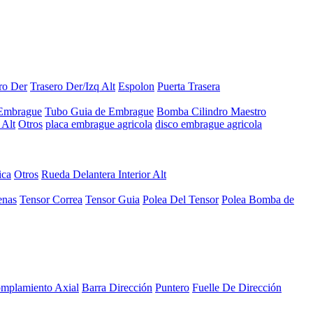
ro Der
Trasero Der/Izq Alt
Espolon
Puerta Trasera
 Embrague
Tubo Guia de Embrague
Bomba Cilindro Maestro
Alt
Otros
placa embrague agricola
disco embrague agricola
ica
Otros
Rueda Delantera Interior Alt
enas
Tensor Correa
Tensor Guia
Polea Del Tensor
Polea Bomba de
mplamiento Axial
Barra Dirección
Puntero
Fuelle De Dirección