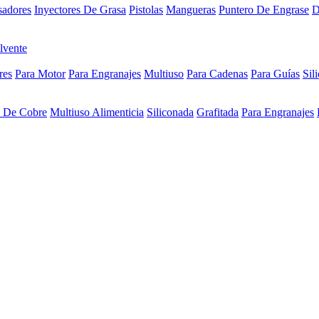
sadores
Inyectores De Grasa
Pistolas
Mangueras
Puntero De Engrase
D
lvente
res
Para Motor
Para Engranajes
Multiuso
Para Cadenas
Para Guías
Sil
a De Cobre
Multiuso Alimenticia
Siliconada
Grafitada
Para Engranajes