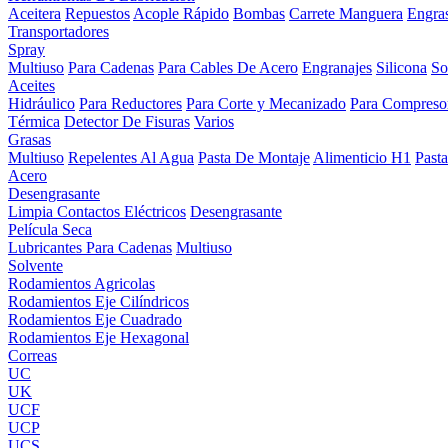
Aceitera
Repuestos
Acople Rápido
Bombas
Carrete Manguera
Engra
Transportadores
Spray
Multiuso
Para Cadenas
Para Cables De Acero
Engranajes
Silicona
So
Aceites
Hidráulico
Para Reductores
Para Corte y Mecanizado
Para Compreso
Térmica
Detector De Fisuras
Varios
Grasas
Multiuso
Repelentes Al Agua
Pasta De Montaje
Alimenticio H1
Past
Acero
Desengrasante
Limpia Contactos Eléctricos
Desengrasante
Película Seca
Lubricantes Para Cadenas
Multiuso
Solvente
Rodamientos Agricolas
Rodamientos Eje Cilíndricos
Rodamientos Eje Cuadrado
Rodamientos Eje Hexagonal
Correas
UC
UK
UCF
UCP
UCS