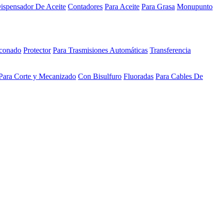
ispensador De Aceite
Contadores
Para Aceite
Para Grasa
Monupunto
iconado
Protector
Para Trasmisiones Automáticas
Transferencia
Para Corte y Mecanizado
Con Bisulfuro
Fluoradas
Para Cables De