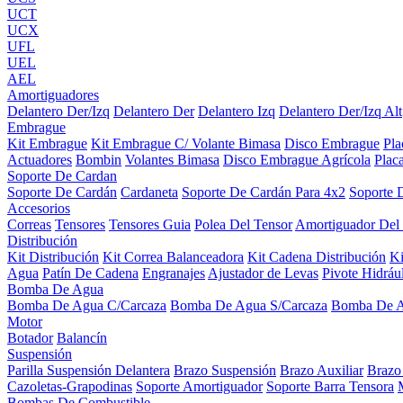
UCT
UCX
UFL
UEL
AEL
Amortiguadores
Delantero Der/Izq
Delantero Der
Delantero Izq
Delantero Der/Izq Alt
Embrague
Kit Embrague
Kit Embrague C/ Volante Bimasa
Disco Embrague
Pl
Actuadores
Bombin
Volantes Bimasa
Disco Embrague Agrícola
Plac
Soporte De Cardan
Soporte De Cardán
Cardaneta
Soporte De Cardán Para 4x2
Soporte 
Accesorios
Correas
Tensores
Tensores Guia
Polea Del Tensor
Amortiguador Del
Distribución
Kit Distribución
Kit Correa Balanceadora
Kit Cadena Distribución
K
Agua
Patín De Cadena
Engranajes
Ajustador de Levas
Pivote Hidráu
Bomba De Agua
Bomba De Agua C/Carcaza
Bomba De Agua S/Carcaza
Bomba De 
Motor
Botador
Balancín
Suspensión
Parilla Suspensión Delantera
Brazo Suspensión
Brazo Auxiliar
Brazo
Cazoletas-Grapodinas
Soporte Amortiguador
Soporte Barra Tensora
Bombas De Combustible