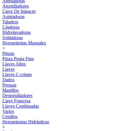
Amoladoras
Atornilladores
Llave De Impacto
Aspiradoras
Taladros
Lijadoras
Hidrolavadoras
Soldadoras
Herramientas Manuales
+
Pinzas
Pinza Punta Fina
Llaves Allen
Llaves
Llaves C-crique
Dados
Prensas
Martillos
Destornilladores
Llave Francesa
Llaves Combinadas
Varios
Cepillos
Herramientas Hidráulicas
+