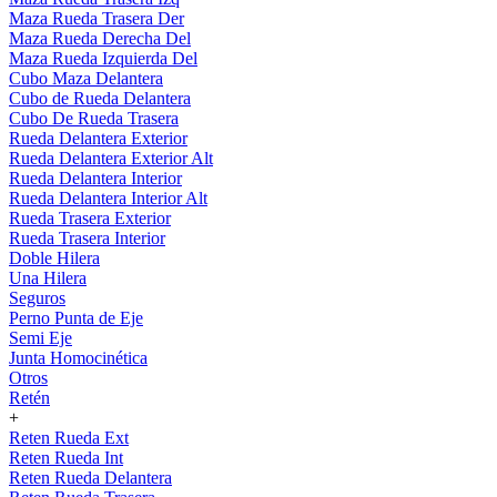
Maza Rueda Trasera Der
Maza Rueda Derecha Del
Maza Rueda Izquierda Del
Cubo Maza Delantera
Cubo de Rueda Delantera
Cubo De Rueda Trasera
Rueda Delantera Exterior
Rueda Delantera Exterior Alt
Rueda Delantera Interior
Rueda Delantera Interior Alt
Rueda Trasera Exterior
Rueda Trasera Interior
Doble Hilera
Una Hilera
Seguros
Perno Punta de Eje
Semi Eje
Junta Homocinética
Otros
Retén
+
Reten Rueda Ext
Reten Rueda Int
Reten Rueda Delantera