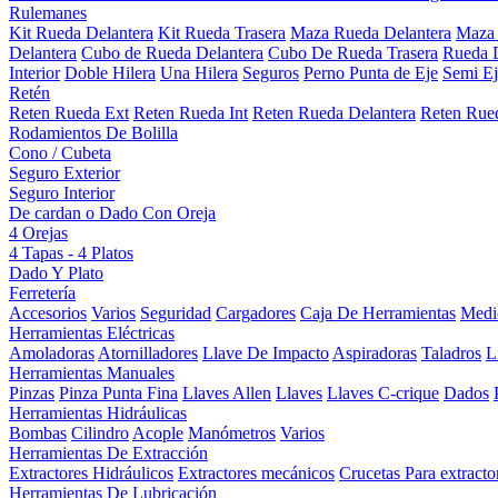
Rulemanes
Kit Rueda Delantera
Kit Rueda Trasera
Maza Rueda Delantera
Maza 
Delantera
Cubo de Rueda Delantera
Cubo De Rueda Trasera
Rueda D
Interior
Doble Hilera
Una Hilera
Seguros
Perno Punta de Eje
Semi Ej
Retén
Reten Rueda Ext
Reten Rueda Int
Reten Rueda Delantera
Reten Rued
Rodamientos De Bolilla
Cono / Cubeta
Seguro Exterior
Seguro Interior
De cardan o Dado Con Oreja
4 Orejas
4 Tapas - 4 Platos
Dado Y Plato
Ferretería
Accesorios
Varios
Seguridad
Cargadores
Caja De Herramientas
Medi
Herramientas Eléctricas
Amoladoras
Atornilladores
Llave De Impacto
Aspiradoras
Taladros
L
Herramientas Manuales
Pinzas
Pinza Punta Fina
Llaves Allen
Llaves
Llaves C-crique
Dados
Herramientas Hidráulicas
Bombas
Cilindro
Acople
Manómetros
Varios
Herramientas De Extracción
Extractores Hidráulicos
Extractores mecánicos
Crucetas Para extracto
Herramientas De Lubricación