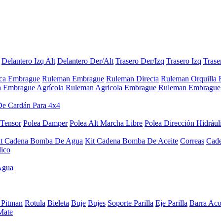
Delantero Izq Alt
Delantero Der/Alt
Trasero Der/Izq
Trasero Izq
Trase
aca Embrague
Ruleman Embrague
Ruleman Directa
Ruleman Orquilla
a Embrague Agrícola
Ruleman Agricola Embrague
Ruleman Embrague 
De Cardán Para 4x4
 Tensor
Polea Damper
Polea Alt Marcha Libre
Polea Dirección Hidrául
it Cadena Bomba De Agua
Kit Cadena Bomba De Aceite
Correas
Cad
lico
Agua
 Pitman
Rotula
Bieleta
Buje
Bujes
Soporte Parilla
Eje Parilla
Barra Aco
Mate