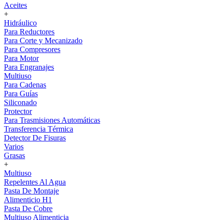
Aceites
+
Hidráulico
Para Reductores
Para Corte y Mecanizado
Para Compresores
Para Motor
Para Engranajes
Multiuso
Para Cadenas
Para Guías
Siliconado
Protector
Para Trasmisiones Automáticas
Transferencia Térmica
Detector De Fisuras
Varios
Grasas
+
Multiuso
Repelentes Al Agua
Pasta De Montaje
Alimenticio H1
Pasta De Cobre
Multiuso Alimenticia