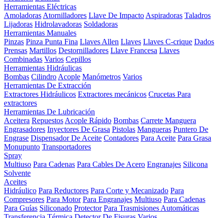
Herramientas Eléctricas
Amoladoras
Atornilladores
Llave De Impacto
Aspiradoras
Taladros
Lijadoras
Hidrolavadoras
Soldadoras
Herramientas Manuales
Pinzas
Pinza Punta Fina
Llaves Allen
Llaves
Llaves C-crique
Dados
Prensas
Martillos
Destornilladores
Llave Francesa
Llaves
Combinadas
Varios
Cepillos
Herramientas Hidráulicas
Bombas
Cilindro
Acople
Manómetros
Varios
Herramientas De Extracción
Extractores Hidráulicos
Extractores mecánicos
Crucetas Para
extractores
Herramientas De Lubricación
Aceitera
Repuestos
Acople Rápido
Bombas
Carrete Manguera
Engrasadores
Inyectores De Grasa
Pistolas
Mangueras
Puntero De
Engrase
Dispensador De Aceite
Contadores
Para Aceite
Para Grasa
Monupunto
Transportadores
Spray
Multiuso
Para Cadenas
Para Cables De Acero
Engranajes
Silicona
Solvente
Aceites
Hidráulico
Para Reductores
Para Corte y Mecanizado
Para
Compresores
Para Motor
Para Engranajes
Multiuso
Para Cadenas
Para Guías
Siliconado
Protector
Para Trasmisiones Automáticas
Transferencia Térmica
Detector De Fisuras
Varios