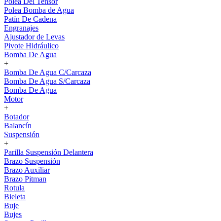
Polea Del Tensor
Polea Bomba de Agua
Patín De Cadena
Engranajes
Ajustador de Levas
Pivote Hidráulico
Bomba De Agua
+
Bomba De Agua C/Carcaza
Bomba De Agua S/Carcaza
Bomba De Agua
Motor
+
Botador
Balancín
Suspensión
+
Parilla Suspensión Delantera
Brazo Suspensión
Brazo Auxiliar
Brazo Pitman
Rotula
Bieleta
Buje
Bujes