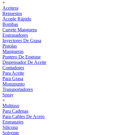
+
Aceitera
Repuestos
Acople Rápido
Bombas
Carrete Manguera
Engrasadores
Inyectores De Grasa
Pistolas
Mangueras
Puntero De Engrase
Dispensador De Aceite
Contadores
Para Aceite
Para Grasa
Monupunto
Transportadores
Spray
+
Multiuso
Para Cadenas
Para Cables De Acero
Engranajes
Silicona
Solvente