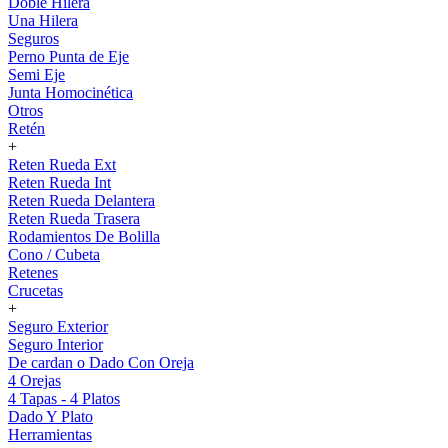
Doble Hilera
Una Hilera
Seguros
Perno Punta de Eje
Semi Eje
Junta Homocinética
Otros
Retén
+
Reten Rueda Ext
Reten Rueda Int
Reten Rueda Delantera
Reten Rueda Trasera
Rodamientos De Bolilla
Cono / Cubeta
Retenes
Crucetas
+
Seguro Exterior
Seguro Interior
De cardan o Dado Con Oreja
4 Orejas
4 Tapas - 4 Platos
Dado Y Plato
Herramientas