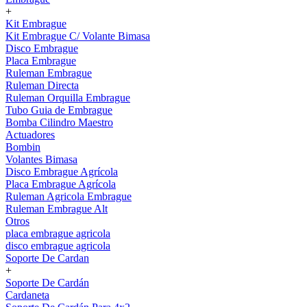
+
Kit Embrague
Kit Embrague C/ Volante Bimasa
Disco Embrague
Placa Embrague
Ruleman Embrague
Ruleman Directa
Ruleman Orquilla Embrague
Tubo Guia de Embrague
Bomba Cilindro Maestro
Actuadores
Bombin
Volantes Bimasa
Disco Embrague Agrícola
Placa Embrague Agrícola
Ruleman Agricola Embrague
Ruleman Embrague Alt
Otros
placa embrague agricola
disco embrague agricola
Soporte De Cardan
+
Soporte De Cardán
Cardaneta