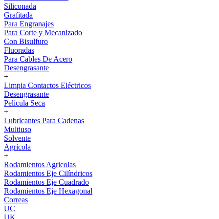
Siliconada
Grafitada
Para Engranajes
Para Corte y Mecanizado
Con Bisulfuro
Fluoradas
Para Cables De Acero
Desengrasante
+
Limpia Contactos Eléctricos
Desengrasante
Película Seca
+
Lubricantes Para Cadenas
Multiuso
Solvente
Agrícola
+
Rodamientos Agricolas
Rodamientos Eje Cilíndricos
Rodamientos Eje Cuadrado
Rodamientos Eje Hexagonal
Correas
UC
UK