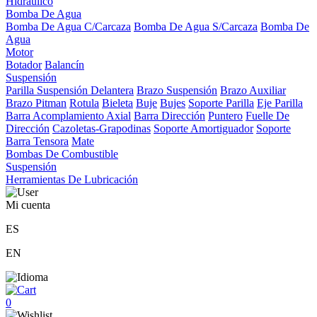
Hidráulico
Bomba De Agua
Bomba De Agua C/Carcaza
Bomba De Agua S/Carcaza
Bomba De
Agua
Motor
Botador
Balancín
Suspensión
Parilla Suspensión Delantera
Brazo Suspensión
Brazo Auxiliar
Brazo Pitman
Rotula
Bieleta
Buje
Bujes
Soporte Parilla
Eje Parilla
Barra Acomplamiento Axial
Barra Dirección
Puntero
Fuelle De
Dirección
Cazoletas-Grapodinas
Soporte Amortiguador
Soporte
Barra Tensora
Mate
Bombas De Combustible
Suspensión
Herramientas De Lubricación
Mi cuenta
ES
EN
0