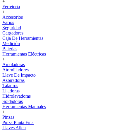
+
Ferretería
+
Accesorios
Varios
Seguridad
Cargadores
Caja De Herramientas
Medición
Baterías
Herramientas Eléctricas
+
Amoladoras
Atornilladores
Llave De Impacto
Aspiradoras
Taladros
Lijadoras
Hidrolavadoras
Soldadoras
Herramientas Manuales
+
Pinzas
Pinza Punta Fina
Llaves Allen