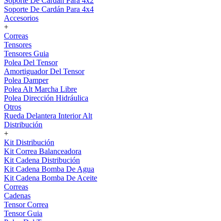
Soporte De Cardán Para 4x2
Soporte De Cardán Para 4x4
Accesorios
+
Correas
Tensores
Tensores Guia
Polea Del Tensor
Amortiguador Del Tensor
Polea Damper
Polea Alt Marcha Libre
Polea Dirección Hidráulica
Otros
Rueda Delantera Interior Alt
Distribución
+
Kit Distribución
Kit Correa Balanceadora
Kit Cadena Distribución
Kit Cadena Bomba De Agua
Kit Cadena Bomba De Aceite
Correas
Cadenas
Tensor Correa
Tensor Guia