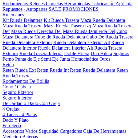
Rodamientos
Retenes
Crucetas
Herramientas
Lubricación
Agrícola
Repuestos - Autopartes
SALE
PROMOCIONES
Rulemanes
Kit Rueda Delantera
Kit Rueda Trasera
Maza Rueda Delantera
Maza Rueda Trasera
Maza Rueda Trasera Izq
Maza Rueda Trasera
Der
Maza Rueda Derecha Del
Maza Rueda Izquierda Del
Cubo
Maza Delantera
Cubo de Rueda Delantera
Cubo De Rueda Trasera
Rueda Delantera Exterior
Rueda Delantera Exterior Alt
Rueda
Delantera Interior
Rueda Delantera Interior Alt
Rueda Trasera
Exterior
Rueda Trasera Interior
Doble Hilera
Una Hilera
Seguros
Perno Punta de Eje
Semi Eje
Junta Homocinética
Otros
Retén
Reten Rueda Ext
Reten Rueda Int
Reten Rueda Delantera
Reten
Rueda Trasera
Rodamientos De Bolilla
Cono / Cubeta
Seguro Exterior
Seguro Interior
De cardan o Dado Con Oreja
4 Orejas
4 Tapas - 4 Platos
Dado Y Plato
Ferretería
Accesorios
Varios
Seguridad
Cargadores
Caja De Herramientas
Medición
Baterías