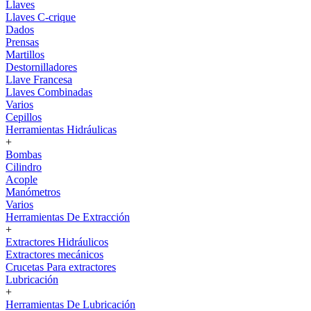
Llaves
Llaves C-crique
Dados
Prensas
Martillos
Destornilladores
Llave Francesa
Llaves Combinadas
Varios
Cepillos
Herramientas Hidráulicas
+
Bombas
Cilindro
Acople
Manómetros
Varios
Herramientas De Extracción
+
Extractores Hidráulicos
Extractores mecánicos
Crucetas Para extractores
Lubricación
+
Herramientas De Lubricación