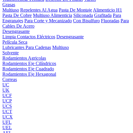
Grasas
Multiuso
Repelentes Al Agua
Pasta De Montaje
Alimenticio H1
Pasta De Cobre
Multiuso Alimenticia
Siliconada
Grafitada
Para
Engranajes
Para Corte y Mecanizado
Con Bisulfuro
Fluoradas
Para
Cables De Acero
Desengrasante
Limpia Contactos Eléctricos
Desengrasante
Película Seca
Lubricantes Para Cadenas
Multiuso
Solvente
Rodamientos Agricolas
Rodamientos Eje Cilíndricos
Rodamientos Eje Cuadrado
Rodamientos Eje Hexagonal
Correas
UC
UK
UCF
UCP
UCS
UCT
UCX
UFL
UEL
AEL