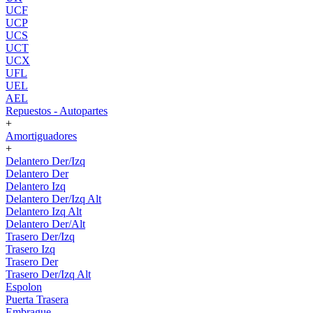
UCF
UCP
UCS
UCT
UCX
UFL
UEL
AEL
Repuestos - Autopartes
+
Amortiguadores
+
Delantero Der/Izq
Delantero Der
Delantero Izq
Delantero Der/Izq Alt
Delantero Izq Alt
Delantero Der/Alt
Trasero Der/Izq
Trasero Izq
Trasero Der
Trasero Der/Izq Alt
Espolon
Puerta Trasera
Embrague