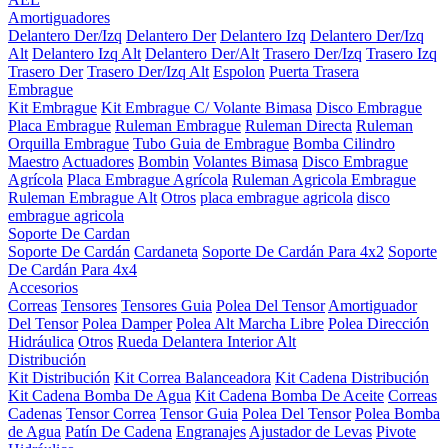
Amortiguadores
Delantero Der/Izq
Delantero Der
Delantero Izq
Delantero Der/Izq
Alt
Delantero Izq Alt
Delantero Der/Alt
Trasero Der/Izq
Trasero Izq
Trasero Der
Trasero Der/Izq Alt
Espolon
Puerta Trasera
Embrague
Kit Embrague
Kit Embrague C/ Volante Bimasa
Disco Embrague
Placa Embrague
Ruleman Embrague
Ruleman Directa
Ruleman
Orquilla Embrague
Tubo Guia de Embrague
Bomba Cilindro
Maestro
Actuadores
Bombin
Volantes Bimasa
Disco Embrague
Agrícola
Placa Embrague Agrícola
Ruleman Agricola Embrague
Ruleman Embrague Alt
Otros
placa embrague agricola
disco
embrague agricola
Soporte De Cardan
Soporte De Cardán
Cardaneta
Soporte De Cardán Para 4x2
Soporte
De Cardán Para 4x4
Accesorios
Correas
Tensores
Tensores Guia
Polea Del Tensor
Amortiguador
Del Tensor
Polea Damper
Polea Alt Marcha Libre
Polea Dirección
Hidráulica
Otros
Rueda Delantera Interior Alt
Distribución
Kit Distribución
Kit Correa Balanceadora
Kit Cadena Distribución
Kit Cadena Bomba De Agua
Kit Cadena Bomba De Aceite
Correas
Cadenas
Tensor Correa
Tensor Guia
Polea Del Tensor
Polea Bomba
de Agua
Patín De Cadena
Engranajes
Ajustador de Levas
Pivote