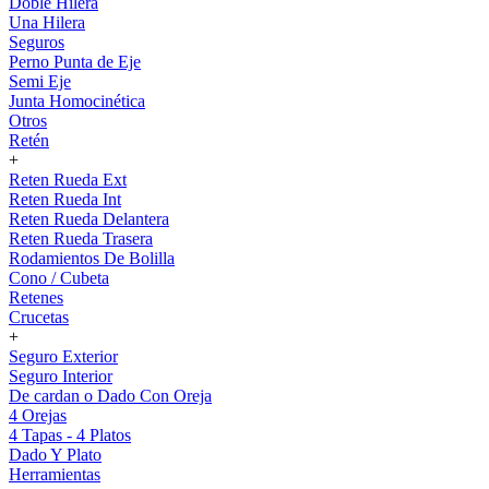
Doble Hilera
Una Hilera
Seguros
Perno Punta de Eje
Semi Eje
Junta Homocinética
Otros
Retén
+
Reten Rueda Ext
Reten Rueda Int
Reten Rueda Delantera
Reten Rueda Trasera
Rodamientos De Bolilla
Cono / Cubeta
Retenes
Crucetas
+
Seguro Exterior
Seguro Interior
De cardan o Dado Con Oreja
4 Orejas
4 Tapas - 4 Platos
Dado Y Plato
Herramientas