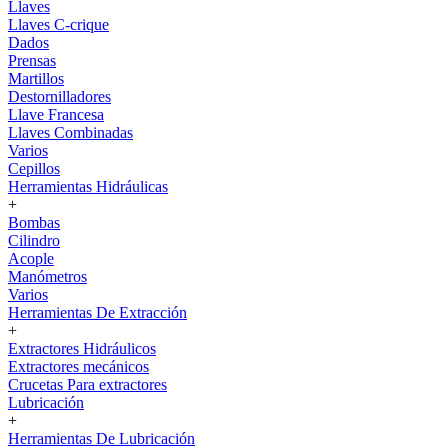
Llaves
Llaves C-crique
Dados
Prensas
Martillos
Destornilladores
Llave Francesa
Llaves Combinadas
Varios
Cepillos
Herramientas Hidráulicas
+
Bombas
Cilindro
Acople
Manómetros
Varios
Herramientas De Extracción
+
Extractores Hidráulicos
Extractores mecánicos
Crucetas Para extractores
Lubricación
+
Herramientas De Lubricación