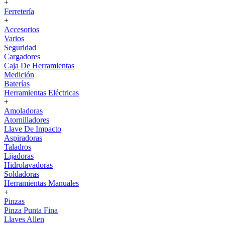
+
Ferretería
+
Accesorios
Varios
Seguridad
Cargadores
Caja De Herramientas
Medición
Baterías
Herramientas Eléctricas
+
Amoladoras
Atornilladores
Llave De Impacto
Aspiradoras
Taladros
Lijadoras
Hidrolavadoras
Soldadoras
Herramientas Manuales
+
Pinzas
Pinza Punta Fina
Llaves Allen