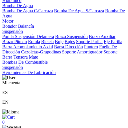
Hidráulico
Bomba De Agua
Bomba De Agua C/Carcaza
Bomba De Agua S/Carcaza
Bomba De
Agua
Motor
Botador
Balancín
Suspensión
Parilla Suspensión Delantera
Brazo Suspensión
Brazo Auxiliar
Brazo Pitman
Rotula
Bieleta
Buje
Bujes
Soporte Parilla
Eje Parilla
Barra Acomplamiento Axial
Barra Dirección
Puntero
Fuelle De
Dirección
Cazoletas-Grapodinas
Soporte Amortiguador
Soporte
Barra Tensora
Mate
Bombas De Combustible
Suspensión
Herramientas De Lubricación
Mi cuenta
ES
EN
0