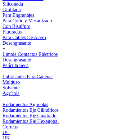
Siliconada
Grafitada
Para Engranajes
Para Corte y Mecanizado
Con Bisulfuro
Fluoradas
Para Cables De Acero
Desengrasante
+
Limpia Contactos Eléctricos
Desengrasante
Película Seca
+
Lubricantes Para Cadenas
Multiuso
Solvente
Agrícola
+
Rodamientos Agricolas
Rodamientos Eje Cilíndricos
Rodamientos Eje Cuadrado
Rodamientos Eje Hexagonal
Correas
UC
UK