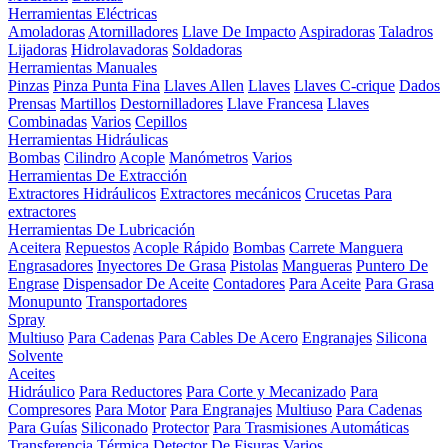
Herramientas Eléctricas
Amoladoras
Atornilladores
Llave De Impacto
Aspiradoras
Taladros
Lijadoras
Hidrolavadoras
Soldadoras
Herramientas Manuales
Pinzas
Pinza Punta Fina
Llaves Allen
Llaves
Llaves C-crique
Dados
Prensas
Martillos
Destornilladores
Llave Francesa
Llaves
Combinadas
Varios
Cepillos
Herramientas Hidráulicas
Bombas
Cilindro
Acople
Manómetros
Varios
Herramientas De Extracción
Extractores Hidráulicos
Extractores mecánicos
Crucetas Para
extractores
Herramientas De Lubricación
Aceitera
Repuestos
Acople Rápido
Bombas
Carrete Manguera
Engrasadores
Inyectores De Grasa
Pistolas
Mangueras
Puntero De
Engrase
Dispensador De Aceite
Contadores
Para Aceite
Para Grasa
Monupunto
Transportadores
Spray
Multiuso
Para Cadenas
Para Cables De Acero
Engranajes
Silicona
Solvente
Aceites
Hidráulico
Para Reductores
Para Corte y Mecanizado
Para
Compresores
Para Motor
Para Engranajes
Multiuso
Para Cadenas
Para Guías
Siliconado
Protector
Para Trasmisiones Automáticas
Transferencia Térmica
Detector De Fisuras
Varios