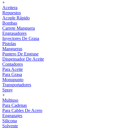
+
Aceitera
Repuestos
Acople Rápido
Bombas
Carrete Manguera
Engrasadores
Inyectores De Grasa
Pistolas
Mangueras
Puntero De Engrase
Dispensador De Aceite
Contadores
Para Aceite
Para Grasa
Monupunto
Transportadores
Spray
+
Multiuso
Para Cadenas
Para Cables De Acero
Engranajes
Silicona
Solvente