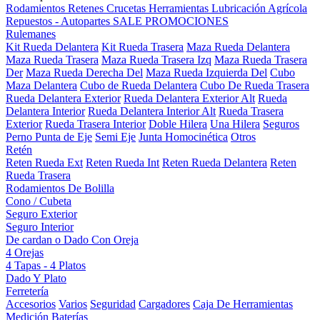
Rodamientos
Retenes
Crucetas
Herramientas
Lubricación
Agrícola
Repuestos - Autopartes
SALE
PROMOCIONES
Rulemanes
Kit Rueda Delantera
Kit Rueda Trasera
Maza Rueda Delantera
Maza Rueda Trasera
Maza Rueda Trasera Izq
Maza Rueda Trasera
Der
Maza Rueda Derecha Del
Maza Rueda Izquierda Del
Cubo
Maza Delantera
Cubo de Rueda Delantera
Cubo De Rueda Trasera
Rueda Delantera Exterior
Rueda Delantera Exterior Alt
Rueda
Delantera Interior
Rueda Delantera Interior Alt
Rueda Trasera
Exterior
Rueda Trasera Interior
Doble Hilera
Una Hilera
Seguros
Perno Punta de Eje
Semi Eje
Junta Homocinética
Otros
Retén
Reten Rueda Ext
Reten Rueda Int
Reten Rueda Delantera
Reten
Rueda Trasera
Rodamientos De Bolilla
Cono / Cubeta
Seguro Exterior
Seguro Interior
De cardan o Dado Con Oreja
4 Orejas
4 Tapas - 4 Platos
Dado Y Plato
Ferretería
Accesorios
Varios
Seguridad
Cargadores
Caja De Herramientas
Medición
Baterías