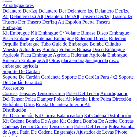
Amortiguadores
Delantero Der/Izq
Delantero Der
Delantero Izq
Delantero Der/Izq
Alt
Delantero Izq Alt
Delantero Der/Alt
Trasero Der/Izq
Trasero Izq
Trasero Der
Trasero Der/Izq Alt
Espolon
Puerta Trasera
Embrague
Kit Embrague
Kit Embrague C/ Volante Bimasa
Disco Embrague
Placa Embrague
Ruleman Embrague
Ruleman Directa
Ruleman
Orquilla Embrague
Tubo Guia de Embrague
Bomba Cilindro
Maestro
Actuadores
Bombin
Volantes Bimasa
Disco Embrague
Agrícola
Placa Embrague Agrícola
Ruleman Agricola Embrague
Ruleman Embrague Alt
Otros
placa embrague agricola
disco
embrague agricola
Soporte De Cardan
Soporte De Cardán
Cardaneta
Soporte De Cardán Para 4x2
Soporte
De Cardán Para 4x4
Accesorios
Correas
Tensores
Tensores Guia
Polea Del Tensor
Amortiguador
Del Tensor
Polea Damper
Polea Alt Marcha Libre
Polea Dirección
Hidráulica
Otros
Rueda Delantera Interior Alt
Distribución
Kit Distribución
Kit Correa Balanceadora
Kit Cadena Distribución
Kit Cadena Bomba De Agua
Kit Cadena Bomba De Aceite
Correas
Cadenas
Tensor Correa
Tensor Guia
Polea Del Tensor
Polea Bomba
de Agua
Patín De Cadena
Engranajes
Ajustador de Levas
Pivote