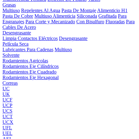
Grasas
Multiuso
Repelentes Al Agua
Pasta De Montaje
Alimenticio H1
Pasta De Cobre
Multiuso Alimenticia
Siliconada
Grafitada
Para
Engranajes
Para Corte y Mecanizado
Con Bisulfuro
Fluoradas
Para
Cables De Acero
Desengrasante
Limpia Contactos Eléctricos
Desengrasante
Película Seca
Lubricantes Para Cadenas
Multiuso
Solvente
Rodamientos Agricolas
Rodamientos Eje Cilíndricos
Rodamientos Eje Cuadrado
Rodamientos Eje Hexagonal
Correas
UC
UK
UCF
UCP
UCS
UCT
UCX
UFL
UEL
AEL