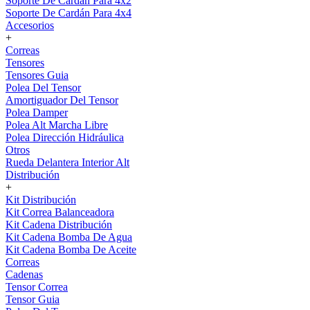
Soporte De Cardán Para 4x2
Soporte De Cardán Para 4x4
Accesorios
+
Correas
Tensores
Tensores Guia
Polea Del Tensor
Amortiguador Del Tensor
Polea Damper
Polea Alt Marcha Libre
Polea Dirección Hidráulica
Otros
Rueda Delantera Interior Alt
Distribución
+
Kit Distribución
Kit Correa Balanceadora
Kit Cadena Distribución
Kit Cadena Bomba De Agua
Kit Cadena Bomba De Aceite
Correas
Cadenas
Tensor Correa
Tensor Guia