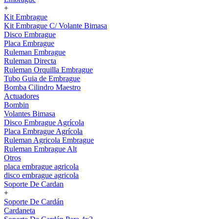
+
Kit Embrague
Kit Embrague C/ Volante Bimasa
Disco Embrague
Placa Embrague
Ruleman Embrague
Ruleman Directa
Ruleman Orquilla Embrague
Tubo Guia de Embrague
Bomba Cilindro Maestro
Actuadores
Bombin
Volantes Bimasa
Disco Embrague Agrícola
Placa Embrague Agrícola
Ruleman Agricola Embrague
Ruleman Embrague Alt
Otros
placa embrague agricola
disco embrague agricola
Soporte De Cardan
+
Soporte De Cardán
Cardaneta