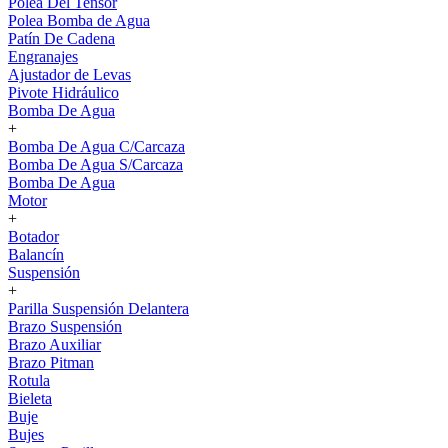
Polea Del Tensor
Polea Bomba de Agua
Patín De Cadena
Engranajes
Ajustador de Levas
Pivote Hidráulico
Bomba De Agua
+
Bomba De Agua C/Carcaza
Bomba De Agua S/Carcaza
Bomba De Agua
Motor
+
Botador
Balancín
Suspensión
+
Parilla Suspensión Delantera
Brazo Suspensión
Brazo Auxiliar
Brazo Pitman
Rotula
Bieleta
Buje
Bujes