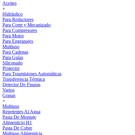
Aceites
+
Hidráulico
Para Reductores
Para Corte y Mecanizado
Para Compresores
Para Motor
Para Engranajes
Multiuso
Para Cadenas
Para Guías
Siliconado
Protector
Para Trasmisiones Automáticas
Transferencia Térmica
Detector De Fisuras
Varios
Grasas
+
Multiuso
Repelentes Al Agua
Pasta De Montaje
Alimenticio H1
Pasta De Cobre
Multiuso Alimenticia