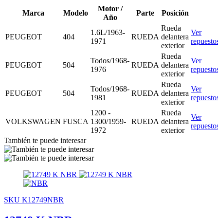
Motor /
Marca
Modelo
Parte
Posición
Año
Rueda
1.6L/1963-
Ver
PEUGEOT
404
RUEDA
delantera
1971
repuesto
exterior
Rueda
Todos/1968-
Ver
PEUGEOT
504
RUEDA
delantera
1976
repuesto
exterior
Rueda
Todos/1968-
Ver
PEUGEOT
504
RUEDA
delantera
1981
repuesto
exterior
1200 -
Rueda
Ver
VOLKSWAGEN
FUSCA
1300/1959-
RUEDA
delantera
repuesto
1972
exterior
También te puede interesar
SKU K12749NBR