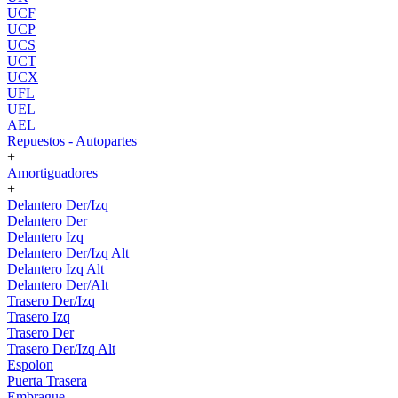
UCF
UCP
UCS
UCT
UCX
UFL
UEL
AEL
Repuestos - Autopartes
+
Amortiguadores
+
Delantero Der/Izq
Delantero Der
Delantero Izq
Delantero Der/Izq Alt
Delantero Izq Alt
Delantero Der/Alt
Trasero Der/Izq
Trasero Izq
Trasero Der
Trasero Der/Izq Alt
Espolon
Puerta Trasera
Embrague