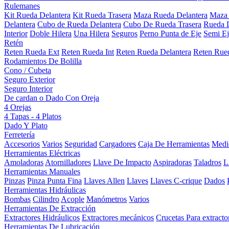
Rulemanes
Kit Rueda Delantera
Kit Rueda Trasera
Maza Rueda Delantera
Maza 
Delantera
Cubo de Rueda Delantera
Cubo De Rueda Trasera
Rueda D
Interior
Doble Hilera
Una Hilera
Seguros
Perno Punta de Eje
Semi Ej
Retén
Reten Rueda Ext
Reten Rueda Int
Reten Rueda Delantera
Reten Rued
Rodamientos De Bolilla
Cono / Cubeta
Seguro Exterior
Seguro Interior
De cardan o Dado Con Oreja
4 Orejas
4 Tapas - 4 Platos
Dado Y Plato
Ferretería
Accesorios
Varios
Seguridad
Cargadores
Caja De Herramientas
Medi
Herramientas Eléctricas
Amoladoras
Atornilladores
Llave De Impacto
Aspiradoras
Taladros
L
Herramientas Manuales
Pinzas
Pinza Punta Fina
Llaves Allen
Llaves
Llaves C-crique
Dados
Herramientas Hidráulicas
Bombas
Cilindro
Acople
Manómetros
Varios
Herramientas De Extracción
Extractores Hidráulicos
Extractores mecánicos
Crucetas Para extracto
Herramientas De Lubricación