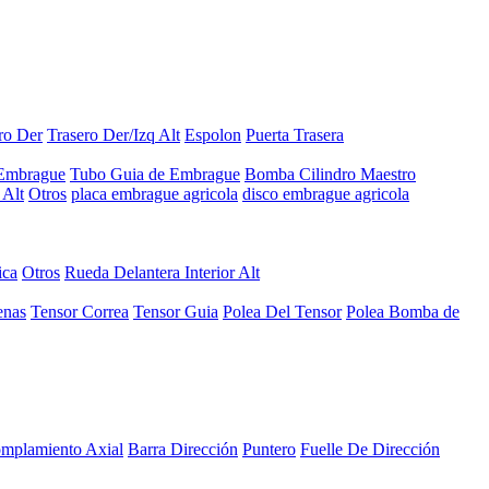
ro Der
Trasero Der/Izq Alt
Espolon
Puerta Trasera
 Embrague
Tubo Guia de Embrague
Bomba Cilindro Maestro
Alt
Otros
placa embrague agricola
disco embrague agricola
ica
Otros
Rueda Delantera Interior Alt
enas
Tensor Correa
Tensor Guia
Polea Del Tensor
Polea Bomba de
mplamiento Axial
Barra Dirección
Puntero
Fuelle De Dirección