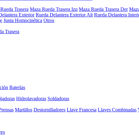
Rueda Trasera
Maza Rueda Trasera Izq
Maza Rueda Trasera Der
Maza
elantera Exterior
Rueda Delantera Exterior Alt
Rueda Delantera Interi
e
Junta Homocinética
Otros
a Trasera
ción
Baterías
ijadoras
Hidrolavadoras
Soldadoras
Prensas
Martillos
Destornilladores
Llave Francesa
Llaves Combinadas
res