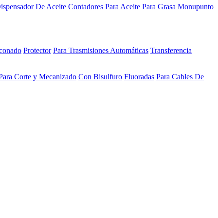
ispensador De Aceite
Contadores
Para Aceite
Para Grasa
Monupunto
iconado
Protector
Para Trasmisiones Automáticas
Transferencia
Para Corte y Mecanizado
Con Bisulfuro
Fluoradas
Para Cables De