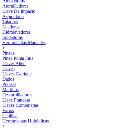
Amoladoras
Atornilladores
Llave De Impacto
Aspiradoras
Taladros
Lijadoras
Hidrolavadoras
Soldadoras
Herramientas Manuales
+
Pinzas
Pinza Punta Fina
Llaves Allen
Llaves
Llaves C-crique
Dados
Prensas
Martillos
Destornilladores
Llave Francesa
Llaves Combinadas
Varios
Cepillos
Herramientas Hidráulicas
+