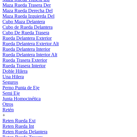
Maza Rueda Trasera Der
Maza Rueda Derecha Del
Maza Rueda Izquierda Del
Cubo Maza Delantera
Cubo de Rueda Delantera
Cubo De Rueda Trasera
Rueda Delantera Exterior
Rueda Delantera Exterior Alt
Rueda Delantera Interior
Rueda Delantera Interior Alt
Rueda Trasera Exterior
Rueda Trasera Interior
Doble Hilera
Una Hilera
Seguros
Perno Punta de Eje
Semi Eje
Junta Homocinética
Otros
Retén
+
Reten Rueda Ext
Reten Rueda Int
Reten Rueda Delantera