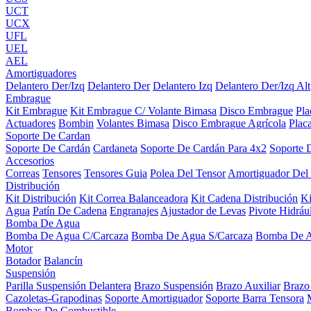
UCT
UCX
UFL
UEL
AEL
Amortiguadores
Delantero Der/Izq
Delantero Der
Delantero Izq
Delantero Der/Izq Alt
Embrague
Kit Embrague
Kit Embrague C/ Volante Bimasa
Disco Embrague
Pl
Actuadores
Bombin
Volantes Bimasa
Disco Embrague Agrícola
Plac
Soporte De Cardan
Soporte De Cardán
Cardaneta
Soporte De Cardán Para 4x2
Soporte 
Accesorios
Correas
Tensores
Tensores Guia
Polea Del Tensor
Amortiguador Del
Distribución
Kit Distribución
Kit Correa Balanceadora
Kit Cadena Distribución
K
Agua
Patín De Cadena
Engranajes
Ajustador de Levas
Pivote Hidráu
Bomba De Agua
Bomba De Agua C/Carcaza
Bomba De Agua S/Carcaza
Bomba De 
Motor
Botador
Balancín
Suspensión
Parilla Suspensión Delantera
Brazo Suspensión
Brazo Auxiliar
Brazo
Cazoletas-Grapodinas
Soporte Amortiguador
Soporte Barra Tensora
Bombas De Combustible