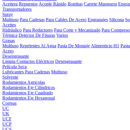
Aceitera
Repuestos
Acople Rápido
Bombas
Carrete Manguera
Engra
Transportadores
Spray
Multiuso
Para Cadenas
Para Cables De Acero
Engranajes
Silicona
So
Aceites
Hidráulico
Para Reductores
Para Corte y Mecanizado
Para Compreso
Térmica
Detector De Fisuras
Varios
Grasas
Multiuso
Repelentes Al Agua
Pasta De Montaje
Alimenticio H1
Past
Acero
Desengrasante
Limpia Contactos Eléctricos
Desengrasante
Película Seca
Lubricantes Para Cadenas
Multiuso
Solvente
Rodamientos Agricolas
Rodamientos Eje Cilíndricos
Rodamientos Eje Cuadrado
Rodamientos Eje Hexagonal
Correas
UC
UK
UCF
UCP
UCS