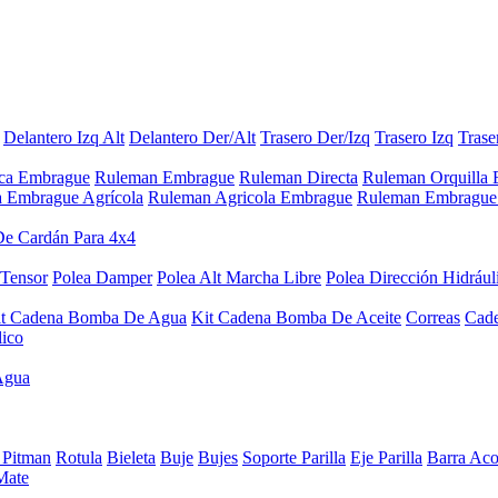
Delantero Izq Alt
Delantero Der/Alt
Trasero Der/Izq
Trasero Izq
Trase
aca Embrague
Ruleman Embrague
Ruleman Directa
Ruleman Orquilla
a Embrague Agrícola
Ruleman Agricola Embrague
Ruleman Embrague 
De Cardán Para 4x4
 Tensor
Polea Damper
Polea Alt Marcha Libre
Polea Dirección Hidrául
it Cadena Bomba De Agua
Kit Cadena Bomba De Aceite
Correas
Cad
lico
Agua
 Pitman
Rotula
Bieleta
Buje
Bujes
Soporte Parilla
Eje Parilla
Barra Aco
Mate