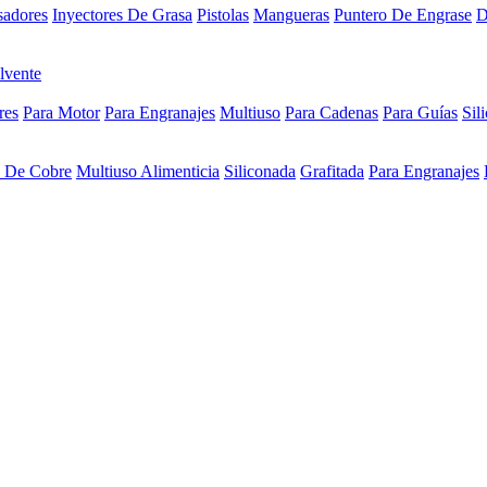
sadores
Inyectores De Grasa
Pistolas
Mangueras
Puntero De Engrase
D
lvente
res
Para Motor
Para Engranajes
Multiuso
Para Cadenas
Para Guías
Sil
a De Cobre
Multiuso Alimenticia
Siliconada
Grafitada
Para Engranajes