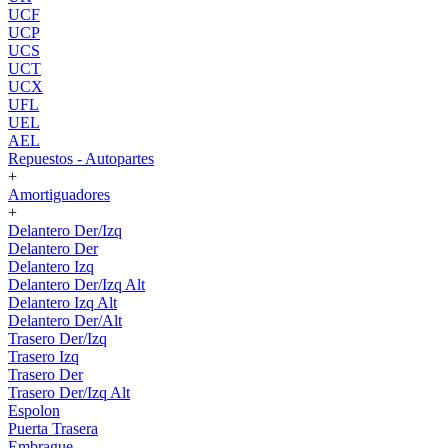
UCF
UCP
UCS
UCT
UCX
UFL
UEL
AEL
Repuestos - Autopartes
+
Amortiguadores
+
Delantero Der/Izq
Delantero Der
Delantero Izq
Delantero Der/Izq Alt
Delantero Izq Alt
Delantero Der/Alt
Trasero Der/Izq
Trasero Izq
Trasero Der
Trasero Der/Izq Alt
Espolon
Puerta Trasera
Embrague