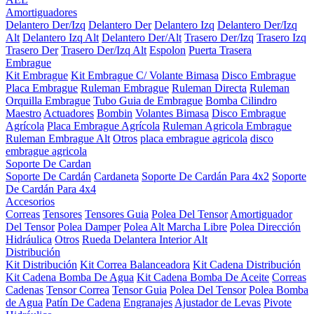
Amortiguadores
Delantero Der/Izq
Delantero Der
Delantero Izq
Delantero Der/Izq
Alt
Delantero Izq Alt
Delantero Der/Alt
Trasero Der/Izq
Trasero Izq
Trasero Der
Trasero Der/Izq Alt
Espolon
Puerta Trasera
Embrague
Kit Embrague
Kit Embrague C/ Volante Bimasa
Disco Embrague
Placa Embrague
Ruleman Embrague
Ruleman Directa
Ruleman
Orquilla Embrague
Tubo Guia de Embrague
Bomba Cilindro
Maestro
Actuadores
Bombin
Volantes Bimasa
Disco Embrague
Agrícola
Placa Embrague Agrícola
Ruleman Agricola Embrague
Ruleman Embrague Alt
Otros
placa embrague agricola
disco
embrague agricola
Soporte De Cardan
Soporte De Cardán
Cardaneta
Soporte De Cardán Para 4x2
Soporte
De Cardán Para 4x4
Accesorios
Correas
Tensores
Tensores Guia
Polea Del Tensor
Amortiguador
Del Tensor
Polea Damper
Polea Alt Marcha Libre
Polea Dirección
Hidráulica
Otros
Rueda Delantera Interior Alt
Distribución
Kit Distribución
Kit Correa Balanceadora
Kit Cadena Distribución
Kit Cadena Bomba De Agua
Kit Cadena Bomba De Aceite
Correas
Cadenas
Tensor Correa
Tensor Guia
Polea Del Tensor
Polea Bomba
de Agua
Patín De Cadena
Engranajes
Ajustador de Levas
Pivote