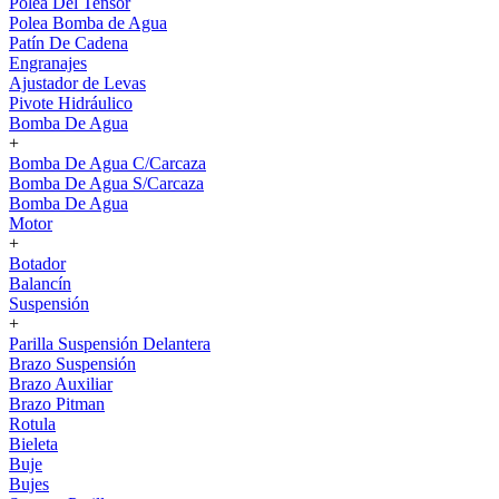
Polea Del Tensor
Polea Bomba de Agua
Patín De Cadena
Engranajes
Ajustador de Levas
Pivote Hidráulico
Bomba De Agua
+
Bomba De Agua C/Carcaza
Bomba De Agua S/Carcaza
Bomba De Agua
Motor
+
Botador
Balancín
Suspensión
+
Parilla Suspensión Delantera
Brazo Suspensión
Brazo Auxiliar
Brazo Pitman
Rotula
Bieleta
Buje
Bujes