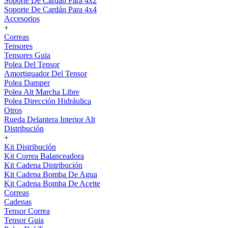
Soporte De Cardán Para 4x2
Soporte De Cardán Para 4x4
Accesorios
+
Correas
Tensores
Tensores Guia
Polea Del Tensor
Amortiguador Del Tensor
Polea Damper
Polea Alt Marcha Libre
Polea Dirección Hidráulica
Otros
Rueda Delantera Interior Alt
Distribución
+
Kit Distribución
Kit Correa Balanceadora
Kit Cadena Distribución
Kit Cadena Bomba De Agua
Kit Cadena Bomba De Aceite
Correas
Cadenas
Tensor Correa
Tensor Guia