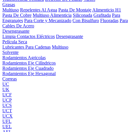
Grasas
Multiuso
Repelentes Al Agua
Pasta De Montaje
Alimenticio H1
Pasta De Cobre
Multiuso Alimenticia
Siliconada
Grafitada
Para
Engranajes
Para Corte y Mecanizado
Con Bisulfuro
Fluoradas
Para
Cables De Acero
Desengrasante
Limpia Contactos Eléctricos
Desengrasante
Película Seca
Lubricantes Para Cadenas
Multiuso
Solvente
Rodamientos Agricolas
Rodamientos Eje Cilíndricos
Rodamientos Eje Cuadrado
Rodamientos Eje Hexagonal
Correas
UC
UK
UCF
UCP
UCS
UCT
UCX
UFL
UEL
AEL