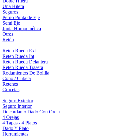
Doble Hilera
Una Hilera
Seguros
Perno Punta de Eje
Semi Eje
Junta Homocinética
Otros
Retén
+
Reten Rueda Ext
Reten Rueda Int
Reten Rueda Delantera
Reten Rueda Trasera
Rodamientos De Bolilla
Cono / Cubeta
Retenes
Crucetas
+
Seguro Exterior
Seguro Interior
De cardan o Dado Con Oreja
4 Orejas
4 Tapas - 4 Platos
Dado Y Plato
Herramientas