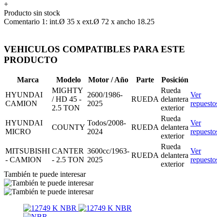
+
Producto sin stock
Comentario 1: int.Ø 35 x ext.Ø 72 x ancho 18.25
VEHICULOS COMPATIBLES PARA ESTE
PRODUCTO
Marca
Modelo
Motor / Año
Parte
Posición
MIGHTY
Rueda
HYUNDAI
2600/1986-
Ver
/ HD 45 -
RUEDA
delantera
CAMION
2025
repuesto
2.5 TON
exterior
Rueda
HYUNDAI
Todos/2008-
Ver
COUNTY
RUEDA
delantera
MICRO
2024
repuesto
exterior
Rueda
MITSUBISHI
CANTER
3600cc/1963-
Ver
RUEDA
delantera
- CAMION
- 2.5 TON
2025
repuesto
exterior
También te puede interesar