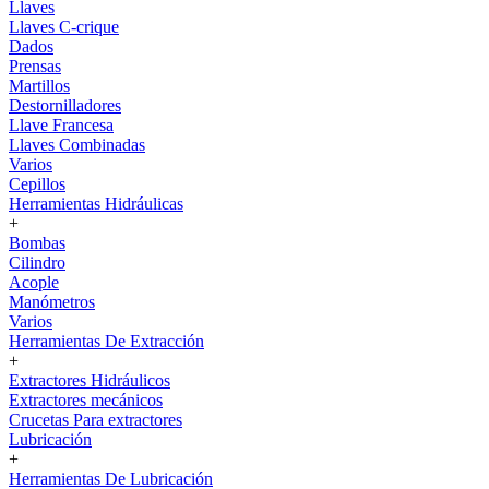
Llaves
Llaves C-crique
Dados
Prensas
Martillos
Destornilladores
Llave Francesa
Llaves Combinadas
Varios
Cepillos
Herramientas Hidráulicas
+
Bombas
Cilindro
Acople
Manómetros
Varios
Herramientas De Extracción
+
Extractores Hidráulicos
Extractores mecánicos
Crucetas Para extractores
Lubricación
+
Herramientas De Lubricación