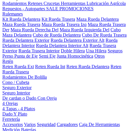
Rodamientos
Retenes
Crucetas
Herramientas
Lubricación
Agrícola
Repuestos - Autopartes
SALE
PROMOCIONES
Rulemanes
Kit Rueda Delantera
Kit Rueda Trasera
Maza Rueda Delantera
Maza Rueda Trasera
Maza Rueda Trasera Izq
Maza Rueda Trasera
Der
Maza Rueda Derecha Del
Maza Rueda Izquierda Del
Cubo
Maza Delantera
Cubo de Rueda Delantera
Cubo De Rueda Trasera
Rueda Delantera Exterior
Rueda Delantera Exterior Alt
Rueda
Delantera Interior
Rueda Delantera Interior Alt
Rueda Trasera
Exterior
Rueda Trasera Interior
Doble Hilera
Una Hilera
Seguros
Perno Punta de Eje
Semi Eje
Junta Homocinética
Otros
Retén
Reten Rueda Ext
Reten Rueda Int
Reten Rueda Delantera
Reten
Rueda Trasera
Rodamientos De Bolilla
Cono / Cubeta
Seguro Exterior
Seguro Interior
De cardan o Dado Con Oreja
4 Orejas
4 Tapas - 4 Platos
Dado Y Plato
Ferretería
Accesorios
Varios
Seguridad
Cargadores
Caja De Herramientas
Medición
Baterías