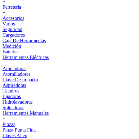
+
Ferretería
+
Accesorios
Varios
Seguridad
Cargadores
Caja De Herramientas
Medición
Baterías
Herramientas Eléctricas
+
Amoladoras
Atornilladores
Llave De Impacto
Aspiradoras
Taladros
Lijadoras
Hidrolavadoras
Soldadoras
Herramientas Manuales
+
Pinzas
Pinza Punta Fina
Llaves Allen