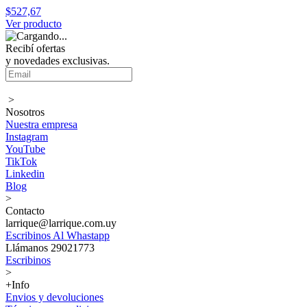
$527,67
Ver producto
Recibí ofertas
y novedades exclusivas.
>
Nosotros
Nuestra empresa
Instagram
YouTube
TikTok
Linkedin
Blog
>
Contacto
larrique@larrique.com.uy
Escribinos Al Whastapp
Llámanos 29021773
Escribinos
>
+Info
Envios y devoluciones