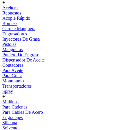
+
Aceitera
Repuestos
Acople Rápido
Bombas
Carrete Manguera
Engrasadores
Inyectores De Grasa
Pistolas
Mangueras
Puntero De Engrase
Dispensador De Aceite
Contadores
Para Aceite
Para Grasa
Monupunto
Transportadores
Spray
+
Multiuso
Para Cadenas
Para Cables De Acero
Engranajes
Silicona
Solvente