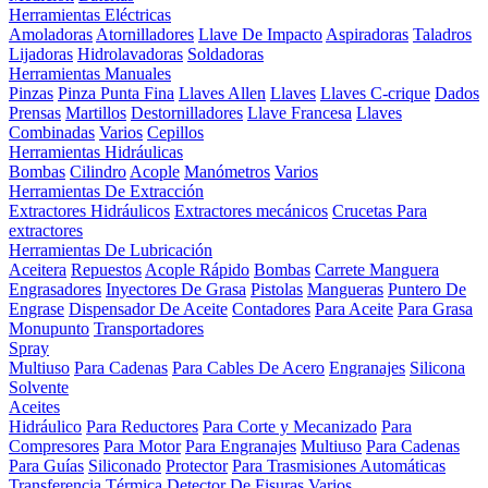
Herramientas Eléctricas
Amoladoras
Atornilladores
Llave De Impacto
Aspiradoras
Taladros
Lijadoras
Hidrolavadoras
Soldadoras
Herramientas Manuales
Pinzas
Pinza Punta Fina
Llaves Allen
Llaves
Llaves C-crique
Dados
Prensas
Martillos
Destornilladores
Llave Francesa
Llaves
Combinadas
Varios
Cepillos
Herramientas Hidráulicas
Bombas
Cilindro
Acople
Manómetros
Varios
Herramientas De Extracción
Extractores Hidráulicos
Extractores mecánicos
Crucetas Para
extractores
Herramientas De Lubricación
Aceitera
Repuestos
Acople Rápido
Bombas
Carrete Manguera
Engrasadores
Inyectores De Grasa
Pistolas
Mangueras
Puntero De
Engrase
Dispensador De Aceite
Contadores
Para Aceite
Para Grasa
Monupunto
Transportadores
Spray
Multiuso
Para Cadenas
Para Cables De Acero
Engranajes
Silicona
Solvente
Aceites
Hidráulico
Para Reductores
Para Corte y Mecanizado
Para
Compresores
Para Motor
Para Engranajes
Multiuso
Para Cadenas
Para Guías
Siliconado
Protector
Para Trasmisiones Automáticas
Transferencia Térmica
Detector De Fisuras
Varios