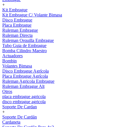
+
Kit Embrague
Kit Embrague C/ Volante Bimasa
Disco Embrague
Placa Embrague
Ruleman Embrague
Ruleman Directa
Ruleman Orquilla Embrague
Tubo Guia de Embrague
Bomba Cilindro Maestro
Actuadores
Bombin
Volantes Bimasa
Disco Embrague Agrícola
Placa Embrague Agrícola
Ruleman Agricola Embrague
Ruleman Embrague Alt
Otros
placa embrague agricola
disco embrague agricola
Soporte De Cardan
+
Soporte De Cardán
Cardaneta