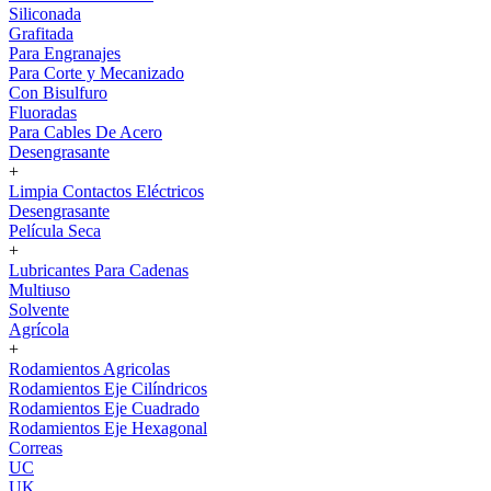
Siliconada
Grafitada
Para Engranajes
Para Corte y Mecanizado
Con Bisulfuro
Fluoradas
Para Cables De Acero
Desengrasante
+
Limpia Contactos Eléctricos
Desengrasante
Película Seca
+
Lubricantes Para Cadenas
Multiuso
Solvente
Agrícola
+
Rodamientos Agricolas
Rodamientos Eje Cilíndricos
Rodamientos Eje Cuadrado
Rodamientos Eje Hexagonal
Correas
UC
UK