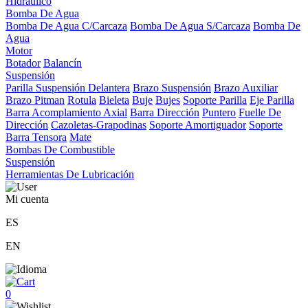
Hidráulico
Bomba De Agua
Bomba De Agua C/Carcaza
Bomba De Agua S/Carcaza
Bomba De
Agua
Motor
Botador
Balancín
Suspensión
Parilla Suspensión Delantera
Brazo Suspensión
Brazo Auxiliar
Brazo Pitman
Rotula
Bieleta
Buje
Bujes
Soporte Parilla
Eje Parilla
Barra Acomplamiento Axial
Barra Dirección
Puntero
Fuelle De
Dirección
Cazoletas-Grapodinas
Soporte Amortiguador
Soporte
Barra Tensora
Mate
Bombas De Combustible
Suspensión
Herramientas De Lubricación
Mi cuenta
ES
EN
0