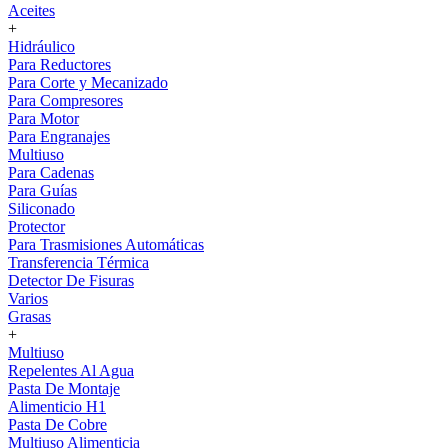
Aceites
+
Hidráulico
Para Reductores
Para Corte y Mecanizado
Para Compresores
Para Motor
Para Engranajes
Multiuso
Para Cadenas
Para Guías
Siliconado
Protector
Para Trasmisiones Automáticas
Transferencia Térmica
Detector De Fisuras
Varios
Grasas
+
Multiuso
Repelentes Al Agua
Pasta De Montaje
Alimenticio H1
Pasta De Cobre
Multiuso Alimenticia