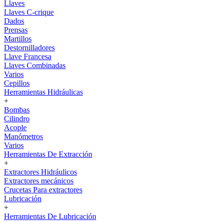
Llaves
Llaves C-crique
Dados
Prensas
Martillos
Destornilladores
Llave Francesa
Llaves Combinadas
Varios
Cepillos
Herramientas Hidráulicas
+
Bombas
Cilindro
Acople
Manómetros
Varios
Herramientas De Extracción
+
Extractores Hidráulicos
Extractores mecánicos
Crucetas Para extractores
Lubricación
+
Herramientas De Lubricación