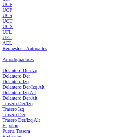
UCF
UCP
UCS
UCT
UCX
UFL
UEL
AEL
Repuestos - Autopartes
+
Amortiguadores
+
Delantero Der/Izq
Delantero Der
Delantero Izq
Delantero Der/Izq Alt
Delantero Izq Alt
Delantero Der/Alt
Trasero Der/Izq
Trasero Izq
Trasero Der
Trasero Der/Izq Alt
Espolon
Puerta Trasera
Embrague