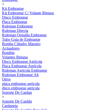
+
Kit Embrague
Kit Embrague C/ Volante Bimasa
Disco Embrague
Placa Embrague
Ruleman Embrague
Ruleman Directa
Ruleman Orquilla Embrague
Tubo Guia de Embrague
Bomba Cilindro Maestro
Actuadores
Bombin
Volantes Bimasa
Disco Embrague Agrícola
Placa Embrague Agrícola
Ruleman Agricola Embrague
Ruleman Embrague Alt
Otros
placa embrague agricola
disco embrague agricola
Soporte De Cardan
+
Soporte De Cardán
Cardaneta