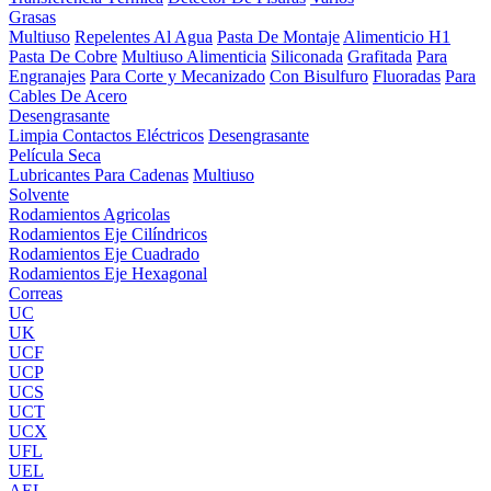
Grasas
Multiuso
Repelentes Al Agua
Pasta De Montaje
Alimenticio H1
Pasta De Cobre
Multiuso Alimenticia
Siliconada
Grafitada
Para
Engranajes
Para Corte y Mecanizado
Con Bisulfuro
Fluoradas
Para
Cables De Acero
Desengrasante
Limpia Contactos Eléctricos
Desengrasante
Película Seca
Lubricantes Para Cadenas
Multiuso
Solvente
Rodamientos Agricolas
Rodamientos Eje Cilíndricos
Rodamientos Eje Cuadrado
Rodamientos Eje Hexagonal
Correas
UC
UK
UCF
UCP
UCS
UCT
UCX
UFL
UEL
AEL