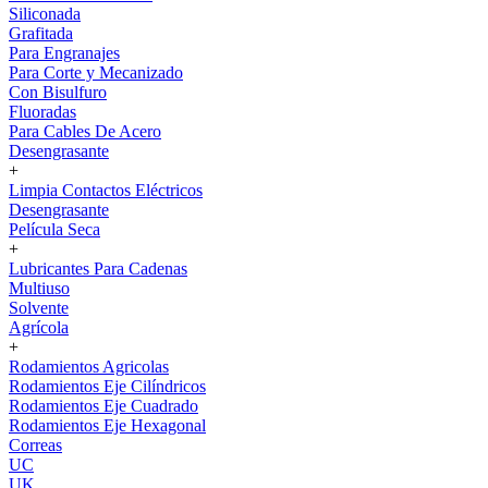
Siliconada
Grafitada
Para Engranajes
Para Corte y Mecanizado
Con Bisulfuro
Fluoradas
Para Cables De Acero
Desengrasante
+
Limpia Contactos Eléctricos
Desengrasante
Película Seca
+
Lubricantes Para Cadenas
Multiuso
Solvente
Agrícola
+
Rodamientos Agricolas
Rodamientos Eje Cilíndricos
Rodamientos Eje Cuadrado
Rodamientos Eje Hexagonal
Correas
UC
UK