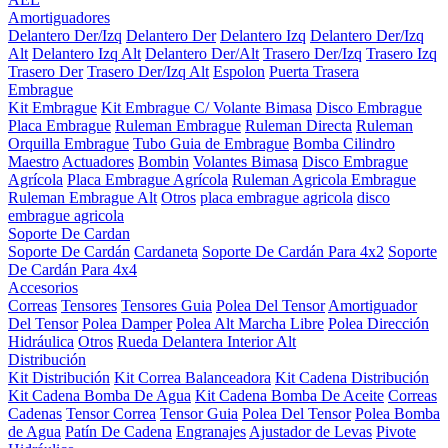
Amortiguadores
Delantero Der/Izq
Delantero Der
Delantero Izq
Delantero Der/Izq
Alt
Delantero Izq Alt
Delantero Der/Alt
Trasero Der/Izq
Trasero Izq
Trasero Der
Trasero Der/Izq Alt
Espolon
Puerta Trasera
Embrague
Kit Embrague
Kit Embrague C/ Volante Bimasa
Disco Embrague
Placa Embrague
Ruleman Embrague
Ruleman Directa
Ruleman
Orquilla Embrague
Tubo Guia de Embrague
Bomba Cilindro
Maestro
Actuadores
Bombin
Volantes Bimasa
Disco Embrague
Agrícola
Placa Embrague Agrícola
Ruleman Agricola Embrague
Ruleman Embrague Alt
Otros
placa embrague agricola
disco
embrague agricola
Soporte De Cardan
Soporte De Cardán
Cardaneta
Soporte De Cardán Para 4x2
Soporte
De Cardán Para 4x4
Accesorios
Correas
Tensores
Tensores Guia
Polea Del Tensor
Amortiguador
Del Tensor
Polea Damper
Polea Alt Marcha Libre
Polea Dirección
Hidráulica
Otros
Rueda Delantera Interior Alt
Distribución
Kit Distribución
Kit Correa Balanceadora
Kit Cadena Distribución
Kit Cadena Bomba De Agua
Kit Cadena Bomba De Aceite
Correas
Cadenas
Tensor Correa
Tensor Guia
Polea Del Tensor
Polea Bomba
de Agua
Patín De Cadena
Engranajes
Ajustador de Levas
Pivote