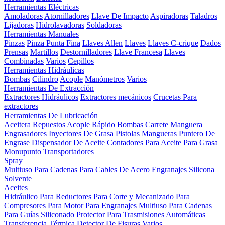
Herramientas Eléctricas
Amoladoras
Atornilladores
Llave De Impacto
Aspiradoras
Taladros
Lijadoras
Hidrolavadoras
Soldadoras
Herramientas Manuales
Pinzas
Pinza Punta Fina
Llaves Allen
Llaves
Llaves C-crique
Dados
Prensas
Martillos
Destornilladores
Llave Francesa
Llaves
Combinadas
Varios
Cepillos
Herramientas Hidráulicas
Bombas
Cilindro
Acople
Manómetros
Varios
Herramientas De Extracción
Extractores Hidráulicos
Extractores mecánicos
Crucetas Para
extractores
Herramientas De Lubricación
Aceitera
Repuestos
Acople Rápido
Bombas
Carrete Manguera
Engrasadores
Inyectores De Grasa
Pistolas
Mangueras
Puntero De
Engrase
Dispensador De Aceite
Contadores
Para Aceite
Para Grasa
Monupunto
Transportadores
Spray
Multiuso
Para Cadenas
Para Cables De Acero
Engranajes
Silicona
Solvente
Aceites
Hidráulico
Para Reductores
Para Corte y Mecanizado
Para
Compresores
Para Motor
Para Engranajes
Multiuso
Para Cadenas
Para Guías
Siliconado
Protector
Para Trasmisiones Automáticas
Transferencia Térmica
Detector De Fisuras
Varios