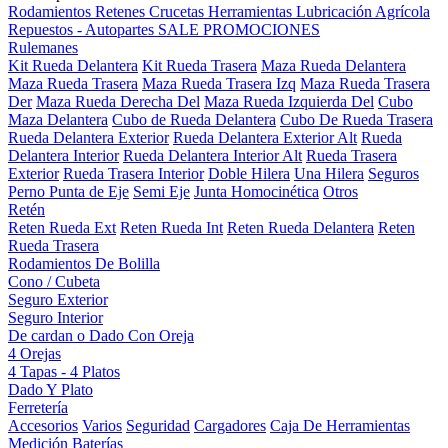
Rodamientos
Retenes
Crucetas
Herramientas
Lubricación
Agrícola
Repuestos - Autopartes
SALE
PROMOCIONES
Rulemanes
Kit Rueda Delantera
Kit Rueda Trasera
Maza Rueda Delantera
Maza Rueda Trasera
Maza Rueda Trasera Izq
Maza Rueda Trasera
Der
Maza Rueda Derecha Del
Maza Rueda Izquierda Del
Cubo
Maza Delantera
Cubo de Rueda Delantera
Cubo De Rueda Trasera
Rueda Delantera Exterior
Rueda Delantera Exterior Alt
Rueda
Delantera Interior
Rueda Delantera Interior Alt
Rueda Trasera
Exterior
Rueda Trasera Interior
Doble Hilera
Una Hilera
Seguros
Perno Punta de Eje
Semi Eje
Junta Homocinética
Otros
Retén
Reten Rueda Ext
Reten Rueda Int
Reten Rueda Delantera
Reten
Rueda Trasera
Rodamientos De Bolilla
Cono / Cubeta
Seguro Exterior
Seguro Interior
De cardan o Dado Con Oreja
4 Orejas
4 Tapas - 4 Platos
Dado Y Plato
Ferretería
Accesorios
Varios
Seguridad
Cargadores
Caja De Herramientas
Medición
Baterías