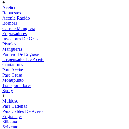
+
Aceitera
Repuestos
Acople Rápido
Bombas
Carrete Manguera
Engrasadores
Inyectores De Grasa
Pistolas
Mangueras
Puntero De Engrase
Dispensador De Aceite
Contadores
Para Aceite
Para Grasa
Monupunto
Transportadores
Spray
+
Multiuso
Para Cadenas
Para Cables De Acero
Engranajes
Silicona
Solvente