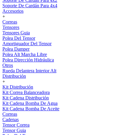
Soporte De Cardán Para 4x2
Soporte De Cardán Para 4x4
Accesorios
+
Correas
Tensores
Tensores Guia
Polea Del Tensor
Amortiguador Del Tensor
Polea Damper
Polea Alt Marcha Libre
Polea Dirección Hidráulica
Otros
Rueda Delantera Interior Alt
Distribución
+
Kit Distribución
Kit Correa Balanceadora
Kit Cadena Distribución
Kit Cadena Bomba De Agua
Kit Cadena Bomba De Aceite
Correas
Cadenas
Tensor Correa
Tensor Guia