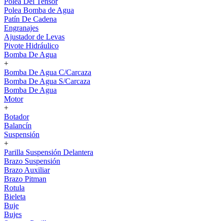
Polea Del Tensor
Polea Bomba de Agua
Patín De Cadena
Engranajes
Ajustador de Levas
Pivote Hidráulico
Bomba De Agua
+
Bomba De Agua C/Carcaza
Bomba De Agua S/Carcaza
Bomba De Agua
Motor
+
Botador
Balancín
Suspensión
+
Parilla Suspensión Delantera
Brazo Suspensión
Brazo Auxiliar
Brazo Pitman
Rotula
Bieleta
Buje
Bujes