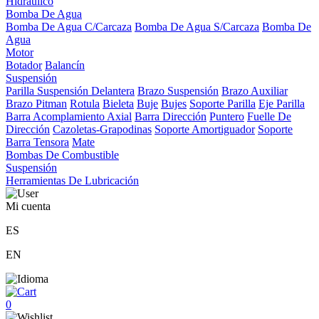
Hidráulico
Bomba De Agua
Bomba De Agua C/Carcaza
Bomba De Agua S/Carcaza
Bomba De
Agua
Motor
Botador
Balancín
Suspensión
Parilla Suspensión Delantera
Brazo Suspensión
Brazo Auxiliar
Brazo Pitman
Rotula
Bieleta
Buje
Bujes
Soporte Parilla
Eje Parilla
Barra Acomplamiento Axial
Barra Dirección
Puntero
Fuelle De
Dirección
Cazoletas-Grapodinas
Soporte Amortiguador
Soporte
Barra Tensora
Mate
Bombas De Combustible
Suspensión
Herramientas De Lubricación
Mi cuenta
ES
EN
0