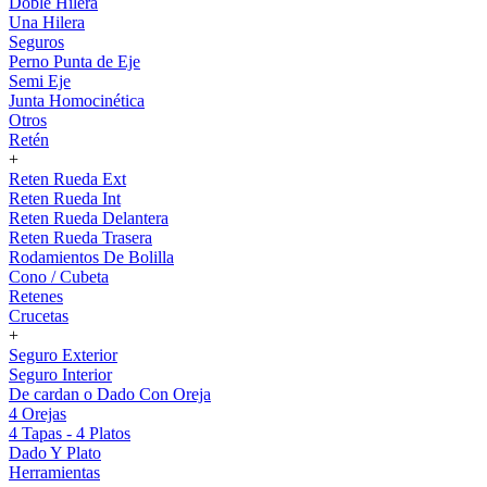
Doble Hilera
Una Hilera
Seguros
Perno Punta de Eje
Semi Eje
Junta Homocinética
Otros
Retén
+
Reten Rueda Ext
Reten Rueda Int
Reten Rueda Delantera
Reten Rueda Trasera
Rodamientos De Bolilla
Cono / Cubeta
Retenes
Crucetas
+
Seguro Exterior
Seguro Interior
De cardan o Dado Con Oreja
4 Orejas
4 Tapas - 4 Platos
Dado Y Plato
Herramientas