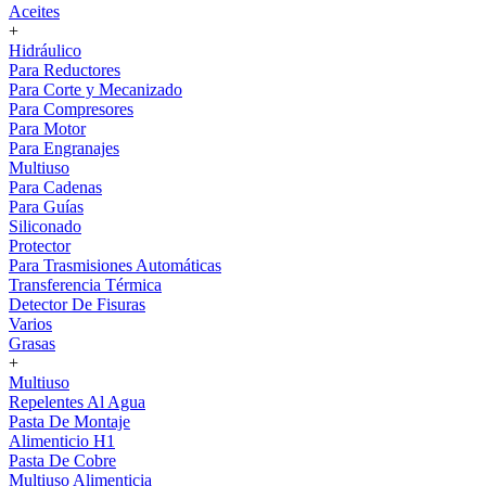
Aceites
+
Hidráulico
Para Reductores
Para Corte y Mecanizado
Para Compresores
Para Motor
Para Engranajes
Multiuso
Para Cadenas
Para Guías
Siliconado
Protector
Para Trasmisiones Automáticas
Transferencia Térmica
Detector De Fisuras
Varios
Grasas
+
Multiuso
Repelentes Al Agua
Pasta De Montaje
Alimenticio H1
Pasta De Cobre
Multiuso Alimenticia