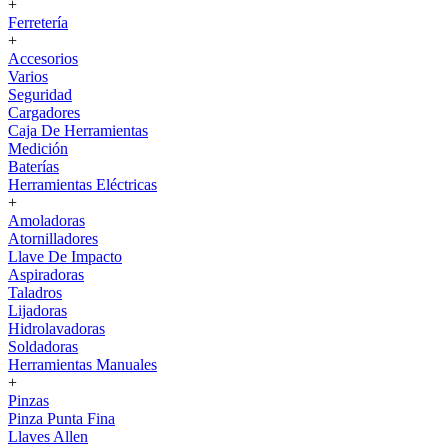
+
Ferretería
+
Accesorios
Varios
Seguridad
Cargadores
Caja De Herramientas
Medición
Baterías
Herramientas Eléctricas
+
Amoladoras
Atornilladores
Llave De Impacto
Aspiradoras
Taladros
Lijadoras
Hidrolavadoras
Soldadoras
Herramientas Manuales
+
Pinzas
Pinza Punta Fina
Llaves Allen