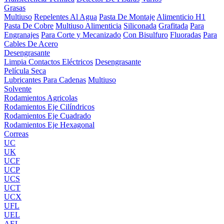
Grasas
Multiuso
Repelentes Al Agua
Pasta De Montaje
Alimenticio H1
Pasta De Cobre
Multiuso Alimenticia
Siliconada
Grafitada
Para
Engranajes
Para Corte y Mecanizado
Con Bisulfuro
Fluoradas
Para
Cables De Acero
Desengrasante
Limpia Contactos Eléctricos
Desengrasante
Película Seca
Lubricantes Para Cadenas
Multiuso
Solvente
Rodamientos Agricolas
Rodamientos Eje Cilíndricos
Rodamientos Eje Cuadrado
Rodamientos Eje Hexagonal
Correas
UC
UK
UCF
UCP
UCS
UCT
UCX
UFL
UEL
AEL