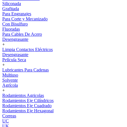
Siliconada
Grafitada
Para Engranajes
Para Corte y Mecanizado
Con Bisulfuro
Fluoradas
Para Cables De Acero
Desengrasante
+
Limpia Contactos Eléctricos
Desengrasante
Película Seca
+
Lubricantes Para Cadenas
Multiuso
Solvente
Agrícola
+
Rodamientos Agricolas
Rodamientos Eje Cilíndricos
Rodamientos Eje Cuadrado
Rodamientos Eje Hexagonal
Correas
UC
UK