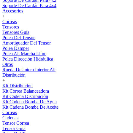
Soporte De Cardán Para 4x2
Soporte De Cardán Para 4x4
Accesorios
+
Correas
Tensores
Tensores Guia
Polea Del Tensor
Amortiguador Del Tensor
Polea Damper
Polea Alt Marcha Libre
Polea Dirección Hidráulica
Otros
Rueda Delantera Interior Alt
Distribución
+
Kit Distribución
Kit Correa Balanceadora
Kit Cadena Distribución
Kit Cadena Bomba De Agua
Kit Cadena Bomba De Aceite
Correas
Cadenas
Tensor Correa
Tensor Guia