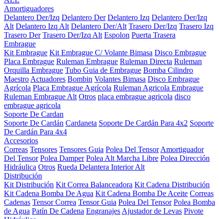
Amortiguadores
Delantero Der/Izq
Delantero Der
Delantero Izq
Delantero Der/Izq
Alt
Delantero Izq Alt
Delantero Der/Alt
Trasero Der/Izq
Trasero Izq
Trasero Der
Trasero Der/Izq Alt
Espolon
Puerta Trasera
Embrague
Kit Embrague
Kit Embrague C/ Volante Bimasa
Disco Embrague
Placa Embrague
Ruleman Embrague
Ruleman Directa
Ruleman
Orquilla Embrague
Tubo Guia de Embrague
Bomba Cilindro
Maestro
Actuadores
Bombin
Volantes Bimasa
Disco Embrague
Agrícola
Placa Embrague Agrícola
Ruleman Agricola Embrague
Ruleman Embrague Alt
Otros
placa embrague agricola
disco
embrague agricola
Soporte De Cardan
Soporte De Cardán
Cardaneta
Soporte De Cardán Para 4x2
Soporte
De Cardán Para 4x4
Accesorios
Correas
Tensores
Tensores Guia
Polea Del Tensor
Amortiguador
Del Tensor
Polea Damper
Polea Alt Marcha Libre
Polea Dirección
Hidráulica
Otros
Rueda Delantera Interior Alt
Distribución
Kit Distribución
Kit Correa Balanceadora
Kit Cadena Distribución
Kit Cadena Bomba De Agua
Kit Cadena Bomba De Aceite
Correas
Cadenas
Tensor Correa
Tensor Guia
Polea Del Tensor
Polea Bomba
de Agua
Patín De Cadena
Engranajes
Ajustador de Levas
Pivote