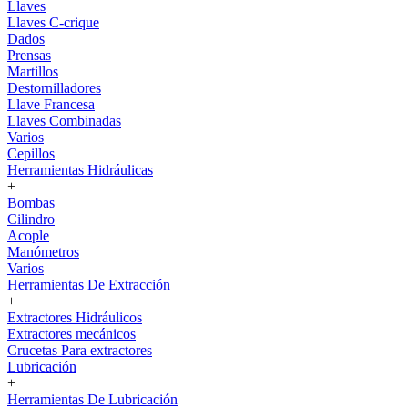
Llaves
Llaves C-crique
Dados
Prensas
Martillos
Destornilladores
Llave Francesa
Llaves Combinadas
Varios
Cepillos
Herramientas Hidráulicas
+
Bombas
Cilindro
Acople
Manómetros
Varios
Herramientas De Extracción
+
Extractores Hidráulicos
Extractores mecánicos
Crucetas Para extractores
Lubricación
+
Herramientas De Lubricación