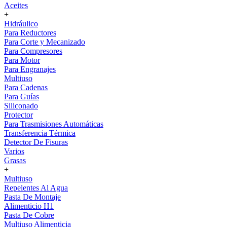
Aceites
+
Hidráulico
Para Reductores
Para Corte y Mecanizado
Para Compresores
Para Motor
Para Engranajes
Multiuso
Para Cadenas
Para Guías
Siliconado
Protector
Para Trasmisiones Automáticas
Transferencia Térmica
Detector De Fisuras
Varios
Grasas
+
Multiuso
Repelentes Al Agua
Pasta De Montaje
Alimenticio H1
Pasta De Cobre
Multiuso Alimenticia