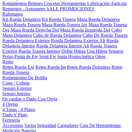
Rodamientos
Retenes
Crucetas
Herramientas
Lubricación
Agrícola
Repuestos - Autopartes
SALE
PROMOCIONES
Rulemanes
Kit Rueda Delantera
Kit Rueda Trasera
Maza Rueda Delantera
Maza Rueda Trasera
Maza Rueda Trasera Izq
Maza Rueda Trasera
Der
Maza Rueda Derecha Del
Maza Rueda Izquierda Del
Cubo
Maza Delantera
Cubo de Rueda Delantera
Cubo De Rueda Trasera
Rueda Delantera Exterior
Rueda Delantera Exterior Alt
Rueda
Delantera Interior
Rueda Delantera Interior Alt
Rueda Trasera
Exterior
Rueda Trasera Interior
Doble Hilera
Una Hilera
Seguros
Perno Punta de Eje
Semi Eje
Junta Homocinética
Otros
Retén
Reten Rueda Ext
Reten Rueda Int
Reten Rueda Delantera
Reten
Rueda Trasera
Rodamientos De Bolilla
Cono / Cubeta
Seguro Exterior
Seguro Interior
De cardan o Dado Con Oreja
4 Orejas
4 Tapas - 4 Platos
Dado Y Plato
Ferretería
Accesorios
Varios
Seguridad
Cargadores
Caja De Herramientas
Medición
Baterías