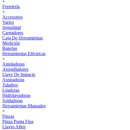
+
Ferretería
+
Accesorios
Varios
Seguridad
Cargadores
Caja De Herramientas
Medición
Baterías
Herramientas Eléctricas
+
Amoladoras
Atornilladores
Llave De Impacto
Aspiradoras
Taladros
Lijadoras
Hidrolavadoras
Soldadoras
Herramientas Manuales
+
Pinzas
Pinza Punta Fina
Llaves Allen