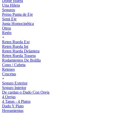
Doble Hilera
Una Hilera
Seguros
Perno Punta de Eje
Semi Eje
Junta Homocinética
Otros
Retén
+
Reten Rueda Ext
Reten Rueda Int
Reten Rueda Delantera
Reten Rueda Trasera
Rodamientos De Bolilla
Cono / Cubeta
Retenes
Crucetas
+
Seguro Exterior
Seguro Interior
De cardan o Dado Con Oreja
4 Orejas
4 Tapas - 4 Platos
Dado Y Plato
Herramientas