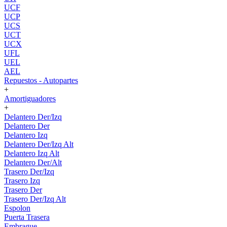
UCF
UCP
UCS
UCT
UCX
UFL
UEL
AEL
Repuestos - Autopartes
+
Amortiguadores
+
Delantero Der/Izq
Delantero Der
Delantero Izq
Delantero Der/Izq Alt
Delantero Izq Alt
Delantero Der/Alt
Trasero Der/Izq
Trasero Izq
Trasero Der
Trasero Der/Izq Alt
Espolon
Puerta Trasera
Embrague