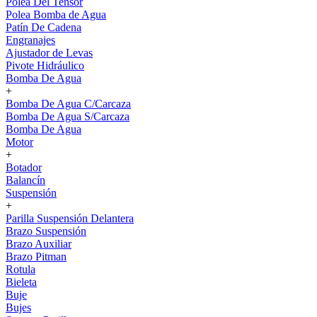
Polea Del Tensor
Polea Bomba de Agua
Patín De Cadena
Engranajes
Ajustador de Levas
Pivote Hidráulico
Bomba De Agua
+
Bomba De Agua C/Carcaza
Bomba De Agua S/Carcaza
Bomba De Agua
Motor
+
Botador
Balancín
Suspensión
+
Parilla Suspensión Delantera
Brazo Suspensión
Brazo Auxiliar
Brazo Pitman
Rotula
Bieleta
Buje
Bujes