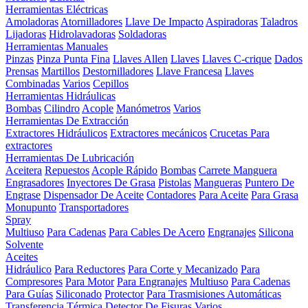
Herramientas Eléctricas
Amoladoras
Atornilladores
Llave De Impacto
Aspiradoras
Taladros
Lijadoras
Hidrolavadoras
Soldadoras
Herramientas Manuales
Pinzas
Pinza Punta Fina
Llaves Allen
Llaves
Llaves C-crique
Dados
Prensas
Martillos
Destornilladores
Llave Francesa
Llaves
Combinadas
Varios
Cepillos
Herramientas Hidráulicas
Bombas
Cilindro
Acople
Manómetros
Varios
Herramientas De Extracción
Extractores Hidráulicos
Extractores mecánicos
Crucetas Para
extractores
Herramientas De Lubricación
Aceitera
Repuestos
Acople Rápido
Bombas
Carrete Manguera
Engrasadores
Inyectores De Grasa
Pistolas
Mangueras
Puntero De
Engrase
Dispensador De Aceite
Contadores
Para Aceite
Para Grasa
Monupunto
Transportadores
Spray
Multiuso
Para Cadenas
Para Cables De Acero
Engranajes
Silicona
Solvente
Aceites
Hidráulico
Para Reductores
Para Corte y Mecanizado
Para
Compresores
Para Motor
Para Engranajes
Multiuso
Para Cadenas
Para Guías
Siliconado
Protector
Para Trasmisiones Automáticas
Transferencia Térmica
Detector De Fisuras
Varios