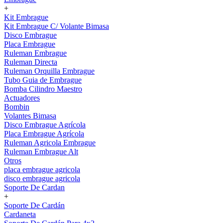
+
Kit Embrague
Kit Embrague C/ Volante Bimasa
Disco Embrague
Placa Embrague
Ruleman Embrague
Ruleman Directa
Ruleman Orquilla Embrague
Tubo Guia de Embrague
Bomba Cilindro Maestro
Actuadores
Bombin
Volantes Bimasa
Disco Embrague Agrícola
Placa Embrague Agrícola
Ruleman Agricola Embrague
Ruleman Embrague Alt
Otros
placa embrague agricola
disco embrague agricola
Soporte De Cardan
+
Soporte De Cardán
Cardaneta