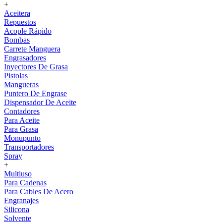
+
Aceitera
Repuestos
Acople Rápido
Bombas
Carrete Manguera
Engrasadores
Inyectores De Grasa
Pistolas
Mangueras
Puntero De Engrase
Dispensador De Aceite
Contadores
Para Aceite
Para Grasa
Monupunto
Transportadores
Spray
+
Multiuso
Para Cadenas
Para Cables De Acero
Engranajes
Silicona
Solvente