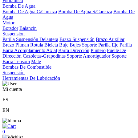
Hidráulico
Bomba De Agua
Bomba De Agua C/Carcaza
Bomba De Agua S/Carcaza
Bomba De
Agua
Motor
Botador
Balancín
Suspensión
Parilla Suspensión Delantera
Brazo Suspensión
Brazo Auxiliar
Brazo Pitman
Rotula
Bieleta
Buje
Bujes
Soporte Parilla
Eje Parilla
Barra Acomplamiento Axial
Barra Dirección
Puntero
Fuelle De
Dirección
Cazoletas-Grapodinas
Soporte Amortiguador
Soporte
Barra Tensora
Mate
Bombas De Combustible
Suspensión
Herramientas De Lubricación
Mi cuenta
ES
EN
0