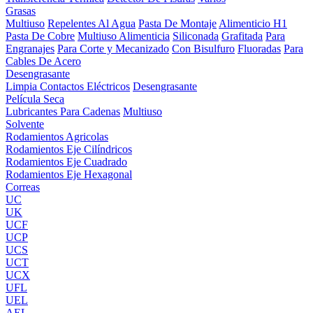
Grasas
Multiuso
Repelentes Al Agua
Pasta De Montaje
Alimenticio H1
Pasta De Cobre
Multiuso Alimenticia
Siliconada
Grafitada
Para
Engranajes
Para Corte y Mecanizado
Con Bisulfuro
Fluoradas
Para
Cables De Acero
Desengrasante
Limpia Contactos Eléctricos
Desengrasante
Película Seca
Lubricantes Para Cadenas
Multiuso
Solvente
Rodamientos Agricolas
Rodamientos Eje Cilíndricos
Rodamientos Eje Cuadrado
Rodamientos Eje Hexagonal
Correas
UC
UK
UCF
UCP
UCS
UCT
UCX
UFL
UEL
AEL