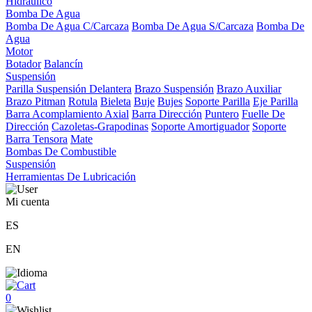
Hidráulico
Bomba De Agua
Bomba De Agua C/Carcaza
Bomba De Agua S/Carcaza
Bomba De
Agua
Motor
Botador
Balancín
Suspensión
Parilla Suspensión Delantera
Brazo Suspensión
Brazo Auxiliar
Brazo Pitman
Rotula
Bieleta
Buje
Bujes
Soporte Parilla
Eje Parilla
Barra Acomplamiento Axial
Barra Dirección
Puntero
Fuelle De
Dirección
Cazoletas-Grapodinas
Soporte Amortiguador
Soporte
Barra Tensora
Mate
Bombas De Combustible
Suspensión
Herramientas De Lubricación
Mi cuenta
ES
EN
0