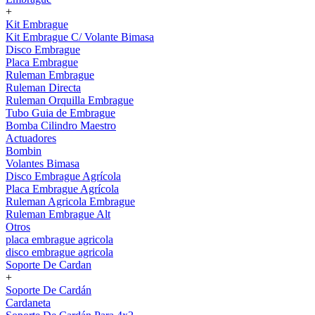
+
Kit Embrague
Kit Embrague C/ Volante Bimasa
Disco Embrague
Placa Embrague
Ruleman Embrague
Ruleman Directa
Ruleman Orquilla Embrague
Tubo Guia de Embrague
Bomba Cilindro Maestro
Actuadores
Bombin
Volantes Bimasa
Disco Embrague Agrícola
Placa Embrague Agrícola
Ruleman Agricola Embrague
Ruleman Embrague Alt
Otros
placa embrague agricola
disco embrague agricola
Soporte De Cardan
+
Soporte De Cardán
Cardaneta