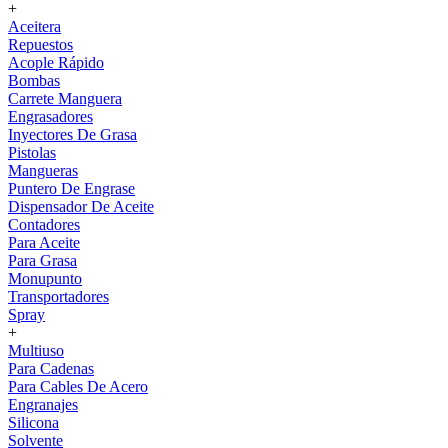
+
Aceitera
Repuestos
Acople Rápido
Bombas
Carrete Manguera
Engrasadores
Inyectores De Grasa
Pistolas
Mangueras
Puntero De Engrase
Dispensador De Aceite
Contadores
Para Aceite
Para Grasa
Monupunto
Transportadores
Spray
+
Multiuso
Para Cadenas
Para Cables De Acero
Engranajes
Silicona
Solvente