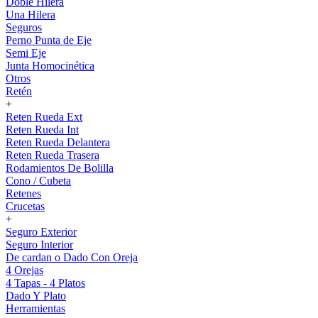
Doble Hilera
Una Hilera
Seguros
Perno Punta de Eje
Semi Eje
Junta Homocinética
Otros
Retén
+
Reten Rueda Ext
Reten Rueda Int
Reten Rueda Delantera
Reten Rueda Trasera
Rodamientos De Bolilla
Cono / Cubeta
Retenes
Crucetas
+
Seguro Exterior
Seguro Interior
De cardan o Dado Con Oreja
4 Orejas
4 Tapas - 4 Platos
Dado Y Plato
Herramientas