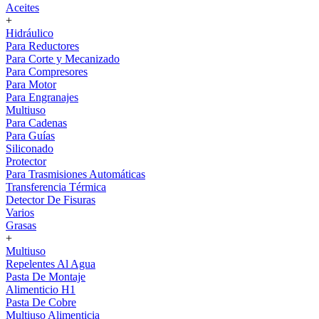
Aceites
+
Hidráulico
Para Reductores
Para Corte y Mecanizado
Para Compresores
Para Motor
Para Engranajes
Multiuso
Para Cadenas
Para Guías
Siliconado
Protector
Para Trasmisiones Automáticas
Transferencia Térmica
Detector De Fisuras
Varios
Grasas
+
Multiuso
Repelentes Al Agua
Pasta De Montaje
Alimenticio H1
Pasta De Cobre
Multiuso Alimenticia