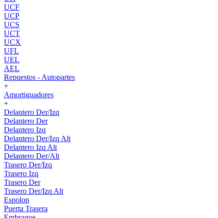
UCF
UCP
UCS
UCT
UCX
UFL
UEL
AEL
Repuestos - Autopartes
+
Amortiguadores
+
Delantero Der/Izq
Delantero Der
Delantero Izq
Delantero Der/Izq Alt
Delantero Izq Alt
Delantero Der/Alt
Trasero Der/Izq
Trasero Izq
Trasero Der
Trasero Der/Izq Alt
Espolon
Puerta Trasera
Embrague