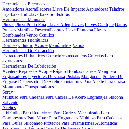
Herramientas Eléctricas
Amoladoras
Atornilladores
Llave De Impacto
Aspiradoras
Taladros
Lijadoras
Hidrolavadoras
Soldadoras
Herramientas Manuales
Pinzas
Pinza Punta Fina
Llaves Allen
Llaves
Llaves C-crique
Dados
Prensas
Martillos
Destornilladores
Llave Francesa
Llaves
Combinadas
Varios
Cepillos
Herramientas Hidráulicas
Bombas
Cilindro
Acople
Manómetros
Varios
Herramientas De Extracción
Extractores Hidráulicos
Extractores mecánicos
Crucetas Para
extractores
Herramientas De Lubricación
Aceitera
Repuestos
Acople Rápido
Bombas
Carrete Manguera
Engrasadores
Inyectores De Grasa
Pistolas
Mangueras
Puntero De
Engrase
Dispensador De Aceite
Contadores
Para Aceite
Para Grasa
Monupunto
Transportadores
Spray
Multiuso
Para Cadenas
Para Cables De Acero
Engranajes
Silicona
Solvente
Aceites
Hidráulico
Para Reductores
Para Corte y Mecanizado
Para
Compresores
Para Motor
Para Engranajes
Multiuso
Para Cadenas
Para Guías
Siliconado
Protector
Para Trasmisiones Automáticas
Transferencia Térmica
Detector De Fisuras
Varios