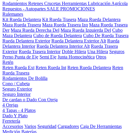
Rodamientos
Retenes
Crucetas
Herramientas
Lubricación
Agrícola
Repuestos - Autopartes
SALE
PROMOCIONES
Rulemanes
Kit Rueda Delantera
Kit Rueda Trasera
Maza Rueda Delantera
Maza Rueda Trasera
Maza Rueda Trasera Izq
Maza Rueda Trasera
Der
Maza Rueda Derecha Del
Maza Rueda Izquierda Del
Cubo
Maza Delantera
Cubo de Rueda Delantera
Cubo De Rueda Trasera
Rueda Delantera Exterior
Rueda Delantera Exterior Alt
Rueda
Delantera Interior
Rueda Delantera Interior Alt
Rueda Trasera
Exterior
Rueda Trasera Interior
Doble Hilera
Una Hilera
Seguros
Perno Punta de Eje
Semi Eje
Junta Homocinética
Otros
Retén
Reten Rueda Ext
Reten Rueda Int
Reten Rueda Delantera
Reten
Rueda Trasera
Rodamientos De Bolilla
Cono / Cubeta
Seguro Exterior
Seguro Interior
De cardan o Dado Con Oreja
4 Orejas
4 Tapas - 4 Platos
Dado Y Plato
Ferretería
Accesorios
Varios
Seguridad
Cargadores
Caja De Herramientas
Medición
Baterías