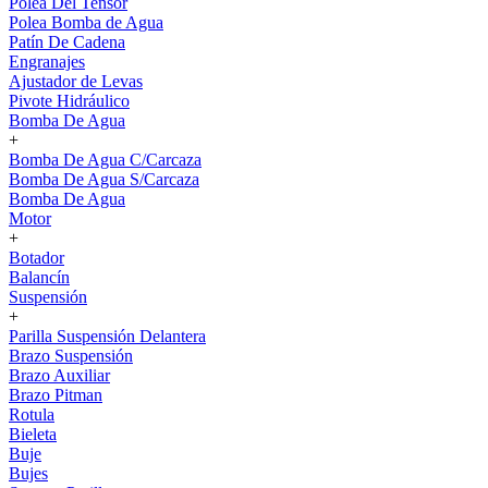
Polea Del Tensor
Polea Bomba de Agua
Patín De Cadena
Engranajes
Ajustador de Levas
Pivote Hidráulico
Bomba De Agua
+
Bomba De Agua C/Carcaza
Bomba De Agua S/Carcaza
Bomba De Agua
Motor
+
Botador
Balancín
Suspensión
+
Parilla Suspensión Delantera
Brazo Suspensión
Brazo Auxiliar
Brazo Pitman
Rotula
Bieleta
Buje
Bujes