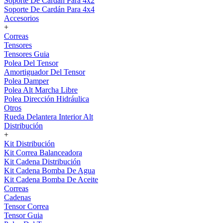
Soporte De Cardán Para 4x2
Soporte De Cardán Para 4x4
Accesorios
+
Correas
Tensores
Tensores Guia
Polea Del Tensor
Amortiguador Del Tensor
Polea Damper
Polea Alt Marcha Libre
Polea Dirección Hidráulica
Otros
Rueda Delantera Interior Alt
Distribución
+
Kit Distribución
Kit Correa Balanceadora
Kit Cadena Distribución
Kit Cadena Bomba De Agua
Kit Cadena Bomba De Aceite
Correas
Cadenas
Tensor Correa
Tensor Guia