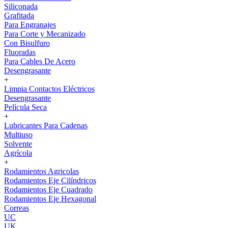
Siliconada
Grafitada
Para Engranajes
Para Corte y Mecanizado
Con Bisulfuro
Fluoradas
Para Cables De Acero
Desengrasante
+
Limpia Contactos Eléctricos
Desengrasante
Película Seca
+
Lubricantes Para Cadenas
Multiuso
Solvente
Agrícola
+
Rodamientos Agricolas
Rodamientos Eje Cilíndricos
Rodamientos Eje Cuadrado
Rodamientos Eje Hexagonal
Correas
UC
UK