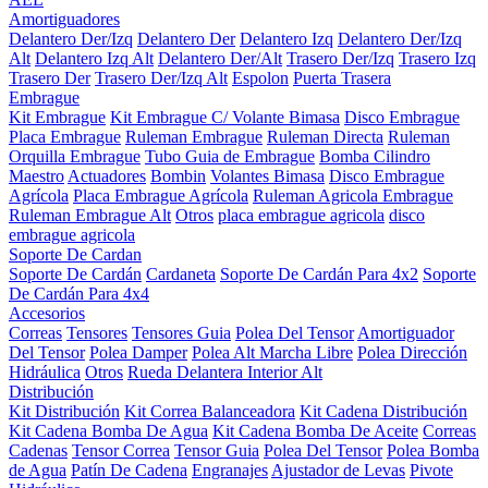
Amortiguadores
Delantero Der/Izq
Delantero Der
Delantero Izq
Delantero Der/Izq
Alt
Delantero Izq Alt
Delantero Der/Alt
Trasero Der/Izq
Trasero Izq
Trasero Der
Trasero Der/Izq Alt
Espolon
Puerta Trasera
Embrague
Kit Embrague
Kit Embrague C/ Volante Bimasa
Disco Embrague
Placa Embrague
Ruleman Embrague
Ruleman Directa
Ruleman
Orquilla Embrague
Tubo Guia de Embrague
Bomba Cilindro
Maestro
Actuadores
Bombin
Volantes Bimasa
Disco Embrague
Agrícola
Placa Embrague Agrícola
Ruleman Agricola Embrague
Ruleman Embrague Alt
Otros
placa embrague agricola
disco
embrague agricola
Soporte De Cardan
Soporte De Cardán
Cardaneta
Soporte De Cardán Para 4x2
Soporte
De Cardán Para 4x4
Accesorios
Correas
Tensores
Tensores Guia
Polea Del Tensor
Amortiguador
Del Tensor
Polea Damper
Polea Alt Marcha Libre
Polea Dirección
Hidráulica
Otros
Rueda Delantera Interior Alt
Distribución
Kit Distribución
Kit Correa Balanceadora
Kit Cadena Distribución
Kit Cadena Bomba De Agua
Kit Cadena Bomba De Aceite
Correas
Cadenas
Tensor Correa
Tensor Guia
Polea Del Tensor
Polea Bomba
de Agua
Patín De Cadena
Engranajes
Ajustador de Levas
Pivote