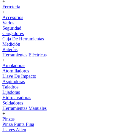
+
Ferretería
+
Accesorios
Varios
Seguridad
Cargadores
Caja De Herramientas
Medición
Baterías
Herramientas Eléctricas
+
Amoladoras
Atornilladores
Llave De Impacto
Aspiradoras
Taladros
Lijadoras
Hidrolavadoras
Soldadoras
Herramientas Manuales
+
Pinzas
Pinza Punta Fina
Llaves Allen