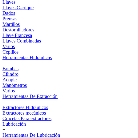
Llaves
Llaves C-crique
Dados
Prensas
Martillos
Destornilladores
Llave Francesa
Llaves Combinadas
Varios
Cepillos
Herramientas Hidráulicas
+
Bombas
Cilindro
Acople
Manómetros
Varios
Herramientas De Extracción
+
Extractores Hidráulicos
Extractores mecánicos
Crucetas Para extractores
Lubricación
+
Herramientas De Lubricación