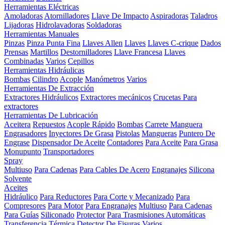
Herramientas Eléctricas
Amoladoras
Atornilladores
Llave De Impacto
Aspiradoras
Taladros
Lijadoras
Hidrolavadoras
Soldadoras
Herramientas Manuales
Pinzas
Pinza Punta Fina
Llaves Allen
Llaves
Llaves C-crique
Dados
Prensas
Martillos
Destornilladores
Llave Francesa
Llaves
Combinadas
Varios
Cepillos
Herramientas Hidráulicas
Bombas
Cilindro
Acople
Manómetros
Varios
Herramientas De Extracción
Extractores Hidráulicos
Extractores mecánicos
Crucetas Para
extractores
Herramientas De Lubricación
Aceitera
Repuestos
Acople Rápido
Bombas
Carrete Manguera
Engrasadores
Inyectores De Grasa
Pistolas
Mangueras
Puntero De
Engrase
Dispensador De Aceite
Contadores
Para Aceite
Para Grasa
Monupunto
Transportadores
Spray
Multiuso
Para Cadenas
Para Cables De Acero
Engranajes
Silicona
Solvente
Aceites
Hidráulico
Para Reductores
Para Corte y Mecanizado
Para
Compresores
Para Motor
Para Engranajes
Multiuso
Para Cadenas
Para Guías
Siliconado
Protector
Para Trasmisiones Automáticas
Transferencia Térmica
Detector De Fisuras
Varios