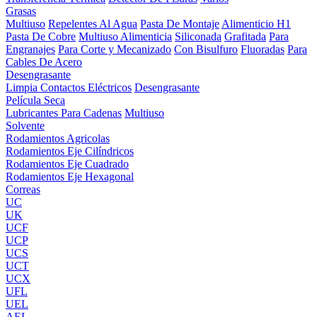
Grasas
Multiuso
Repelentes Al Agua
Pasta De Montaje
Alimenticio H1
Pasta De Cobre
Multiuso Alimenticia
Siliconada
Grafitada
Para
Engranajes
Para Corte y Mecanizado
Con Bisulfuro
Fluoradas
Para
Cables De Acero
Desengrasante
Limpia Contactos Eléctricos
Desengrasante
Película Seca
Lubricantes Para Cadenas
Multiuso
Solvente
Rodamientos Agricolas
Rodamientos Eje Cilíndricos
Rodamientos Eje Cuadrado
Rodamientos Eje Hexagonal
Correas
UC
UK
UCF
UCP
UCS
UCT
UCX
UFL
UEL
AEL