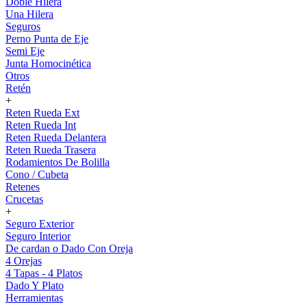
Doble Hilera
Una Hilera
Seguros
Perno Punta de Eje
Semi Eje
Junta Homocinética
Otros
Retén
+
Reten Rueda Ext
Reten Rueda Int
Reten Rueda Delantera
Reten Rueda Trasera
Rodamientos De Bolilla
Cono / Cubeta
Retenes
Crucetas
+
Seguro Exterior
Seguro Interior
De cardan o Dado Con Oreja
4 Orejas
4 Tapas - 4 Platos
Dado Y Plato
Herramientas