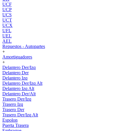
UCF
UCP
UCS
UCT
UCX
UFL
UEL
AEL
Repuestos - Autopartes
+
Amortiguadores
+
Delantero Der/Izq
Delantero Der
Delantero Izq
Delantero Der/Izq Alt
Delantero Izq Alt
Delantero Der/Alt
Trasero Der/Izq
Trasero Izq
Trasero Der
Trasero Der/Izq Alt
Espolon
Puerta Trasera
Embrague