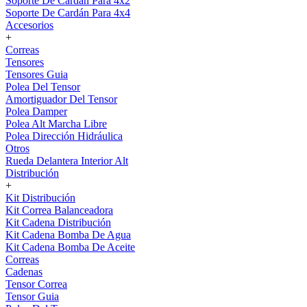
Soporte De Cardán Para 4x2
Soporte De Cardán Para 4x4
Accesorios
+
Correas
Tensores
Tensores Guia
Polea Del Tensor
Amortiguador Del Tensor
Polea Damper
Polea Alt Marcha Libre
Polea Dirección Hidráulica
Otros
Rueda Delantera Interior Alt
Distribución
+
Kit Distribución
Kit Correa Balanceadora
Kit Cadena Distribución
Kit Cadena Bomba De Agua
Kit Cadena Bomba De Aceite
Correas
Cadenas
Tensor Correa
Tensor Guia