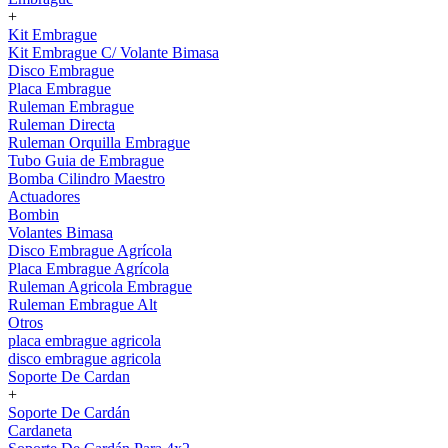
+
Kit Embrague
Kit Embrague C/ Volante Bimasa
Disco Embrague
Placa Embrague
Ruleman Embrague
Ruleman Directa
Ruleman Orquilla Embrague
Tubo Guia de Embrague
Bomba Cilindro Maestro
Actuadores
Bombin
Volantes Bimasa
Disco Embrague Agrícola
Placa Embrague Agrícola
Ruleman Agricola Embrague
Ruleman Embrague Alt
Otros
placa embrague agricola
disco embrague agricola
Soporte De Cardan
+
Soporte De Cardán
Cardaneta