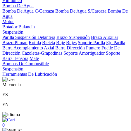
Hidráulico
Bomba De Agua
Bomba De Agua C/Carcaza
Bomba De Agua S/Carcaza
Bomba De
Agua
Motor
Botador
Balancín
Suspensión
Parilla Suspensión Delantera
Brazo Suspensión
Brazo Auxiliar
Brazo Pitman
Rotula
Bieleta
Buje
Bujes
Soporte Parilla
Eje Parilla
Barra Acomplamiento Axial
Barra Dirección
Puntero
Fuelle De
Dirección
Cazoletas-Grapodinas
Soporte Amortiguador
Soporte
Barra Tensora
Mate
Bombas De Combustible
Suspensión
Herramientas De Lubricación
Mi cuenta
ES
EN
0