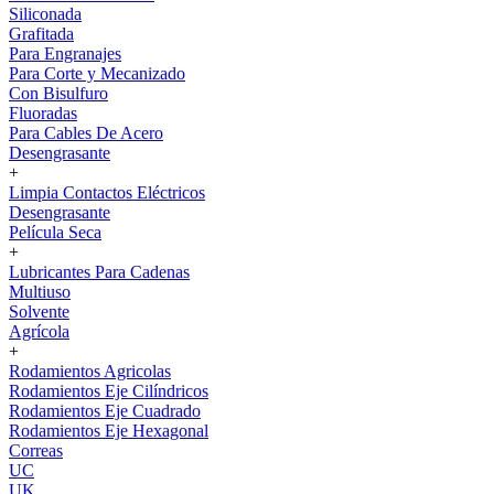
Siliconada
Grafitada
Para Engranajes
Para Corte y Mecanizado
Con Bisulfuro
Fluoradas
Para Cables De Acero
Desengrasante
+
Limpia Contactos Eléctricos
Desengrasante
Película Seca
+
Lubricantes Para Cadenas
Multiuso
Solvente
Agrícola
+
Rodamientos Agricolas
Rodamientos Eje Cilíndricos
Rodamientos Eje Cuadrado
Rodamientos Eje Hexagonal
Correas
UC
UK