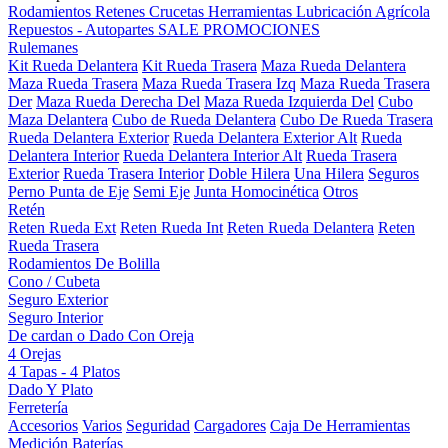
Rodamientos
Retenes
Crucetas
Herramientas
Lubricación
Agrícola
Repuestos - Autopartes
SALE
PROMOCIONES
Rulemanes
Kit Rueda Delantera
Kit Rueda Trasera
Maza Rueda Delantera
Maza Rueda Trasera
Maza Rueda Trasera Izq
Maza Rueda Trasera
Der
Maza Rueda Derecha Del
Maza Rueda Izquierda Del
Cubo
Maza Delantera
Cubo de Rueda Delantera
Cubo De Rueda Trasera
Rueda Delantera Exterior
Rueda Delantera Exterior Alt
Rueda
Delantera Interior
Rueda Delantera Interior Alt
Rueda Trasera
Exterior
Rueda Trasera Interior
Doble Hilera
Una Hilera
Seguros
Perno Punta de Eje
Semi Eje
Junta Homocinética
Otros
Retén
Reten Rueda Ext
Reten Rueda Int
Reten Rueda Delantera
Reten
Rueda Trasera
Rodamientos De Bolilla
Cono / Cubeta
Seguro Exterior
Seguro Interior
De cardan o Dado Con Oreja
4 Orejas
4 Tapas - 4 Platos
Dado Y Plato
Ferretería
Accesorios
Varios
Seguridad
Cargadores
Caja De Herramientas
Medición
Baterías