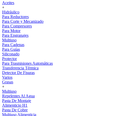
Aceites
+
Hidráulico
Para Reductores
Para Corte y Mecanizado
Para Compresores
Para Motor
Para Engranajes
Multiuso
Para Cadenas
Para Guías
Siliconado
Protector
Para Trasmisiones Automáticas
Transferencia Térmica
Detector De Fisuras
Varios
Grasas
+
Multiuso
Repelentes Al Agua
Pasta De Montaje
Alimenticio H1
Pasta De Cobre
Multiuso Alimenticia