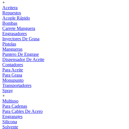
+
Aceitera
Repuestos
Acople Rápido
Bombas
Carrete Manguera
Engrasadores
Inyectores De Grasa
Pistolas
Mangueras
Puntero De Engrase
Dispensador De Aceite
Contadores
Para Aceite
Para Grasa
Monupunto
Transportadores
Spray
+
Multiuso
Para Cadenas
Para Cables De Acero
Engranajes
Silicona
Solvente