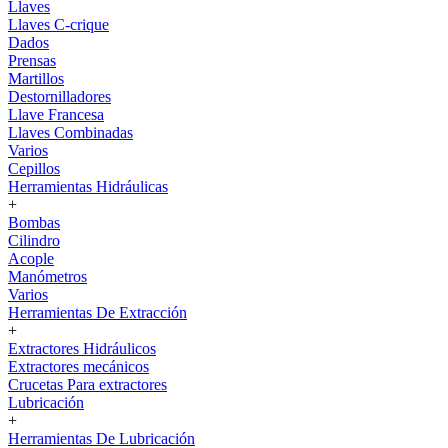
Llaves
Llaves C-crique
Dados
Prensas
Martillos
Destornilladores
Llave Francesa
Llaves Combinadas
Varios
Cepillos
Herramientas Hidráulicas
+
Bombas
Cilindro
Acople
Manómetros
Varios
Herramientas De Extracción
+
Extractores Hidráulicos
Extractores mecánicos
Crucetas Para extractores
Lubricación
+
Herramientas De Lubricación