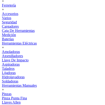
+
Ferretería
+
Accesorios
Varios
Seguridad
Cargadores
Caja De Herramientas
Medición
Baterías
Herramientas Eléctricas
+
Amoladoras
Atornilladores
Llave De Impacto
Aspiradoras
Taladros
Lijadoras
Hidrolavadoras
Soldadoras
Herramientas Manuales
+
Pinzas
Pinza Punta Fina
Llaves Allen