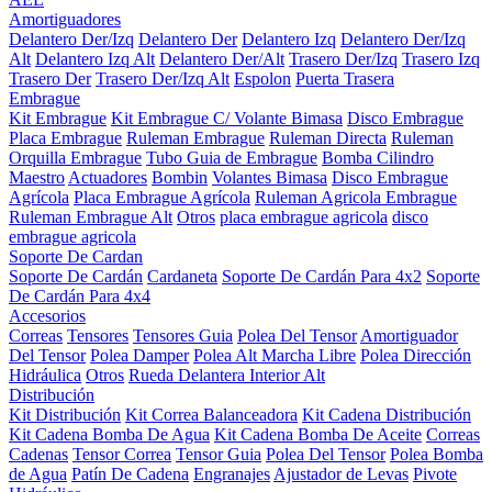
Amortiguadores
Delantero Der/Izq
Delantero Der
Delantero Izq
Delantero Der/Izq
Alt
Delantero Izq Alt
Delantero Der/Alt
Trasero Der/Izq
Trasero Izq
Trasero Der
Trasero Der/Izq Alt
Espolon
Puerta Trasera
Embrague
Kit Embrague
Kit Embrague C/ Volante Bimasa
Disco Embrague
Placa Embrague
Ruleman Embrague
Ruleman Directa
Ruleman
Orquilla Embrague
Tubo Guia de Embrague
Bomba Cilindro
Maestro
Actuadores
Bombin
Volantes Bimasa
Disco Embrague
Agrícola
Placa Embrague Agrícola
Ruleman Agricola Embrague
Ruleman Embrague Alt
Otros
placa embrague agricola
disco
embrague agricola
Soporte De Cardan
Soporte De Cardán
Cardaneta
Soporte De Cardán Para 4x2
Soporte
De Cardán Para 4x4
Accesorios
Correas
Tensores
Tensores Guia
Polea Del Tensor
Amortiguador
Del Tensor
Polea Damper
Polea Alt Marcha Libre
Polea Dirección
Hidráulica
Otros
Rueda Delantera Interior Alt
Distribución
Kit Distribución
Kit Correa Balanceadora
Kit Cadena Distribución
Kit Cadena Bomba De Agua
Kit Cadena Bomba De Aceite
Correas
Cadenas
Tensor Correa
Tensor Guia
Polea Del Tensor
Polea Bomba
de Agua
Patín De Cadena
Engranajes
Ajustador de Levas
Pivote