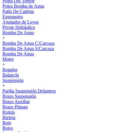
Polea Del Tensor
Polea Bomba de Agua
Patín De Cadena
Engranajes
Ajustador de Levas
Pivote Hidráulico
Bomba De Agua
+
Bomba De Agua C/Carcaza
Bomba De Agua S/Carcaza
Bomba De Agua
Motor
+
Botador
Balancín
Suspensión
+
Parilla Suspensión Delantera
Brazo Suspensión
Brazo Auxiliar
Brazo Pitman
Rotula
Bieleta
Buje
Bujes