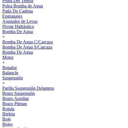
Polea Del Tensor
Polea Bomba de Agua
Patín De Cadena
Engranajes
Ajustador de Levas
Pivote Hidráulico
Bomba De Agua
+
Bomba De Agua C/Carcaza
Bomba De Agua S/Carcaza
Bomba De Agua
Motor
+
Botador
Balancín
Suspensión
+
Parilla Suspensión Delantera
Brazo Suspensión
Brazo Auxiliar
Brazo Pitman
Rotula
Bieleta
Buje
Bujes