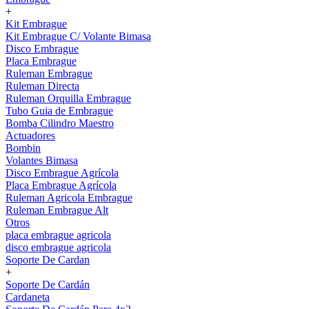
+
Kit Embrague
Kit Embrague C/ Volante Bimasa
Disco Embrague
Placa Embrague
Ruleman Embrague
Ruleman Directa
Ruleman Orquilla Embrague
Tubo Guia de Embrague
Bomba Cilindro Maestro
Actuadores
Bombin
Volantes Bimasa
Disco Embrague Agrícola
Placa Embrague Agrícola
Ruleman Agricola Embrague
Ruleman Embrague Alt
Otros
placa embrague agricola
disco embrague agricola
Soporte De Cardan
+
Soporte De Cardán
Cardaneta