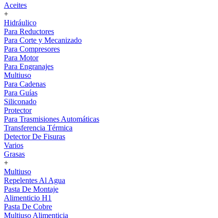
Aceites
+
Hidráulico
Para Reductores
Para Corte y Mecanizado
Para Compresores
Para Motor
Para Engranajes
Multiuso
Para Cadenas
Para Guías
Siliconado
Protector
Para Trasmisiones Automáticas
Transferencia Térmica
Detector De Fisuras
Varios
Grasas
+
Multiuso
Repelentes Al Agua
Pasta De Montaje
Alimenticio H1
Pasta De Cobre
Multiuso Alimenticia