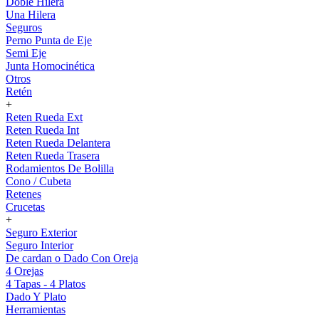
Doble Hilera
Una Hilera
Seguros
Perno Punta de Eje
Semi Eje
Junta Homocinética
Otros
Retén
+
Reten Rueda Ext
Reten Rueda Int
Reten Rueda Delantera
Reten Rueda Trasera
Rodamientos De Bolilla
Cono / Cubeta
Retenes
Crucetas
+
Seguro Exterior
Seguro Interior
De cardan o Dado Con Oreja
4 Orejas
4 Tapas - 4 Platos
Dado Y Plato
Herramientas