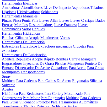
Herramientas Eléctricas
Amoladoras
Atornilladores
Llave De Impacto
Aspiradoras
Taladros
Lijadoras
Hidrolavadoras
Soldadoras
Herramientas Manuales
Pinzas
Pinza Punta Fina
Llaves Allen
Llaves
Llaves C-crique
Dados
Prensas
Martillos
Destornilladores
Llave Francesa
Llaves
Combinadas
Varios
Cepillos
Herramientas Hidráulicas
Bombas
Cilindro
Acople
Manómetros
Varios
Herramientas De Extracción
Extractores Hidráulicos
Extractores mecánicos
Crucetas Para
extractores
Herramientas De Lubricación
Aceitera
Repuestos
Acople Rápido
Bombas
Carrete Manguera
Engrasadores
Inyectores De Grasa
Pistolas
Mangueras
Puntero De
Engrase
Dispensador De Aceite
Contadores
Para Aceite
Para Grasa
Monupunto
Transportadores
Spray
Multiuso
Para Cadenas
Para Cables De Acero
Engranajes
Silicona
Solvente
Aceites
Hidráulico
Para Reductores
Para Corte y Mecanizado
Para
Compresores
Para Motor
Para Engranajes
Multiuso
Para Cadenas
Para Guías
Siliconado
Protector
Para Trasmisiones Automáticas
Transferencia Térmica
Detector De Fisuras
Varios