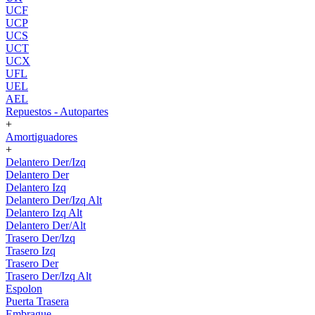
UCF
UCP
UCS
UCT
UCX
UFL
UEL
AEL
Repuestos - Autopartes
+
Amortiguadores
+
Delantero Der/Izq
Delantero Der
Delantero Izq
Delantero Der/Izq Alt
Delantero Izq Alt
Delantero Der/Alt
Trasero Der/Izq
Trasero Izq
Trasero Der
Trasero Der/Izq Alt
Espolon
Puerta Trasera
Embrague