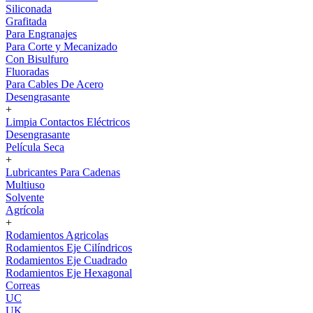
Siliconada
Grafitada
Para Engranajes
Para Corte y Mecanizado
Con Bisulfuro
Fluoradas
Para Cables De Acero
Desengrasante
+
Limpia Contactos Eléctricos
Desengrasante
Película Seca
+
Lubricantes Para Cadenas
Multiuso
Solvente
Agrícola
+
Rodamientos Agricolas
Rodamientos Eje Cilíndricos
Rodamientos Eje Cuadrado
Rodamientos Eje Hexagonal
Correas
UC
UK