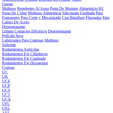
Grasas
Multiuso
Repelentes Al Agua
Pasta De Montaje
Alimenticio H1
Pasta De Cobre
Multiuso Alimenticia
Siliconada
Grafitada
Para
Engranajes
Para Corte y Mecanizado
Con Bisulfuro
Fluoradas
Para
Cables De Acero
Desengrasante
Limpia Contactos Eléctricos
Desengrasante
Película Seca
Lubricantes Para Cadenas
Multiuso
Solvente
Rodamientos Agricolas
Rodamientos Eje Cilíndricos
Rodamientos Eje Cuadrado
Rodamientos Eje Hexagonal
Correas
UC
UK
UCF
UCP
UCS
UCT
UCX
UFL
UEL
AEL