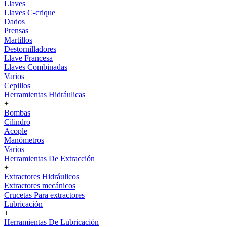
Llaves
Llaves C-crique
Dados
Prensas
Martillos
Destornilladores
Llave Francesa
Llaves Combinadas
Varios
Cepillos
Herramientas Hidráulicas
+
Bombas
Cilindro
Acople
Manómetros
Varios
Herramientas De Extracción
+
Extractores Hidráulicos
Extractores mecánicos
Crucetas Para extractores
Lubricación
+
Herramientas De Lubricación