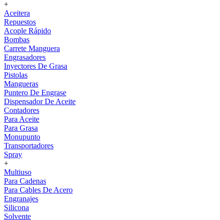
+
Aceitera
Repuestos
Acople Rápido
Bombas
Carrete Manguera
Engrasadores
Inyectores De Grasa
Pistolas
Mangueras
Puntero De Engrase
Dispensador De Aceite
Contadores
Para Aceite
Para Grasa
Monupunto
Transportadores
Spray
+
Multiuso
Para Cadenas
Para Cables De Acero
Engranajes
Silicona
Solvente