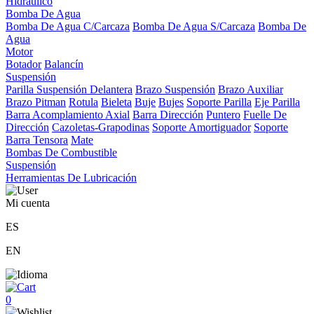
Hidráulico
Bomba De Agua
Bomba De Agua C/Carcaza
Bomba De Agua S/Carcaza
Bomba De
Agua
Motor
Botador
Balancín
Suspensión
Parilla Suspensión Delantera
Brazo Suspensión
Brazo Auxiliar
Brazo Pitman
Rotula
Bieleta
Buje
Bujes
Soporte Parilla
Eje Parilla
Barra Acomplamiento Axial
Barra Dirección
Puntero
Fuelle De
Dirección
Cazoletas-Grapodinas
Soporte Amortiguador
Soporte
Barra Tensora
Mate
Bombas De Combustible
Suspensión
Herramientas De Lubricación
Mi cuenta
ES
EN
0