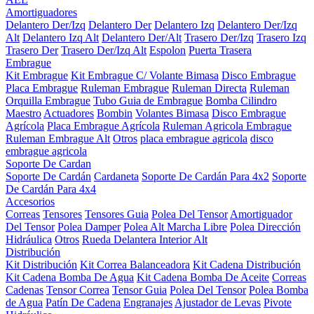
Amortiguadores
Delantero Der/Izq
Delantero Der
Delantero Izq
Delantero Der/Izq
Alt
Delantero Izq Alt
Delantero Der/Alt
Trasero Der/Izq
Trasero Izq
Trasero Der
Trasero Der/Izq Alt
Espolon
Puerta Trasera
Embrague
Kit Embrague
Kit Embrague C/ Volante Bimasa
Disco Embrague
Placa Embrague
Ruleman Embrague
Ruleman Directa
Ruleman
Orquilla Embrague
Tubo Guia de Embrague
Bomba Cilindro
Maestro
Actuadores
Bombin
Volantes Bimasa
Disco Embrague
Agrícola
Placa Embrague Agrícola
Ruleman Agricola Embrague
Ruleman Embrague Alt
Otros
placa embrague agricola
disco
embrague agricola
Soporte De Cardan
Soporte De Cardán
Cardaneta
Soporte De Cardán Para 4x2
Soporte
De Cardán Para 4x4
Accesorios
Correas
Tensores
Tensores Guia
Polea Del Tensor
Amortiguador
Del Tensor
Polea Damper
Polea Alt Marcha Libre
Polea Dirección
Hidráulica
Otros
Rueda Delantera Interior Alt
Distribución
Kit Distribución
Kit Correa Balanceadora
Kit Cadena Distribución
Kit Cadena Bomba De Agua
Kit Cadena Bomba De Aceite
Correas
Cadenas
Tensor Correa
Tensor Guia
Polea Del Tensor
Polea Bomba
de Agua
Patín De Cadena
Engranajes
Ajustador de Levas
Pivote