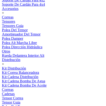
Soporte De Cardán Para 4x2
Soporte De Cardán Para 4x4
Accesorios
+
Correas
Tensores
Tensores Guia
Polea Del Tensor
Amortiguador Del Tensor
Polea Damper
Polea Alt Marcha Libre
Polea Dirección Hidráulica
Otros
Rueda Delantera Interior Alt
Distribución
+
Kit Distribución
Kit Correa Balanceadora
Kit Cadena Distribución
Kit Cadena Bomba De Agua
Kit Cadena Bomba De Aceite
Correas
Cadenas
Tensor Correa
Tensor Guia