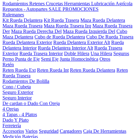
Rodamientos
Retenes
Crucetas
Herramientas
Lubricación
Agrícola
Repuestos - Autopartes
SALE
PROMOCIONES
Rulemanes
Kit Rueda Delantera
Kit Rueda Trasera
Maza Rueda Delantera
Maza Rueda Trasera
Maza Rueda Trasera Izq
Maza Rueda Trasera
Der
Maza Rueda Derecha Del
Maza Rueda Izquierda Del
Cubo
Maza Delantera
Cubo de Rueda Delantera
Cubo De Rueda Trasera
Rueda Delantera Exterior
Rueda Delantera Exterior Alt
Rueda
Delantera Interior
Rueda Delantera Interior Alt
Rueda Trasera
Exterior
Rueda Trasera Interior
Doble Hilera
Una Hilera
Seguros
Perno Punta de Eje
Semi Eje
Junta Homocinética
Otros
Retén
Reten Rueda Ext
Reten Rueda Int
Reten Rueda Delantera
Reten
Rueda Trasera
Rodamientos De Bolilla
Cono / Cubeta
Seguro Exterior
Seguro Interior
De cardan o Dado Con Oreja
4 Orejas
4 Tapas - 4 Platos
Dado Y Plato
Ferretería
Accesorios
Varios
Seguridad
Cargadores
Caja De Herramientas
Medición
Baterías