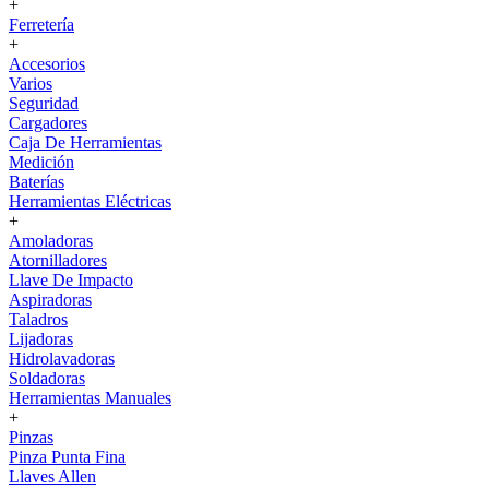
+
Ferretería
+
Accesorios
Varios
Seguridad
Cargadores
Caja De Herramientas
Medición
Baterías
Herramientas Eléctricas
+
Amoladoras
Atornilladores
Llave De Impacto
Aspiradoras
Taladros
Lijadoras
Hidrolavadoras
Soldadoras
Herramientas Manuales
+
Pinzas
Pinza Punta Fina
Llaves Allen