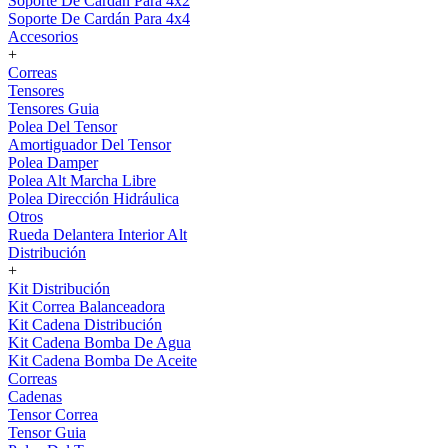
Soporte De Cardán Para 4x2
Soporte De Cardán Para 4x4
Accesorios
+
Correas
Tensores
Tensores Guia
Polea Del Tensor
Amortiguador Del Tensor
Polea Damper
Polea Alt Marcha Libre
Polea Dirección Hidráulica
Otros
Rueda Delantera Interior Alt
Distribución
+
Kit Distribución
Kit Correa Balanceadora
Kit Cadena Distribución
Kit Cadena Bomba De Agua
Kit Cadena Bomba De Aceite
Correas
Cadenas
Tensor Correa
Tensor Guia