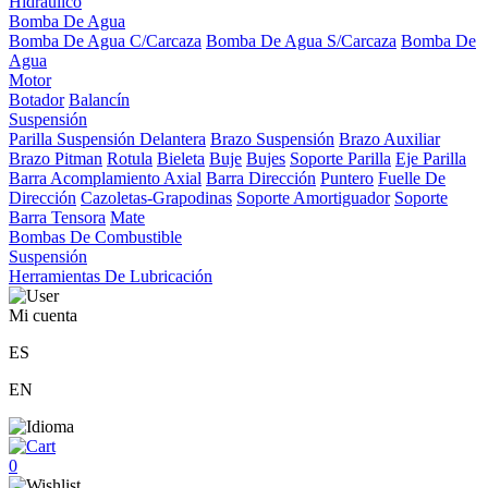
Hidráulico
Bomba De Agua
Bomba De Agua C/Carcaza
Bomba De Agua S/Carcaza
Bomba De
Agua
Motor
Botador
Balancín
Suspensión
Parilla Suspensión Delantera
Brazo Suspensión
Brazo Auxiliar
Brazo Pitman
Rotula
Bieleta
Buje
Bujes
Soporte Parilla
Eje Parilla
Barra Acomplamiento Axial
Barra Dirección
Puntero
Fuelle De
Dirección
Cazoletas-Grapodinas
Soporte Amortiguador
Soporte
Barra Tensora
Mate
Bombas De Combustible
Suspensión
Herramientas De Lubricación
Mi cuenta
ES
EN
0