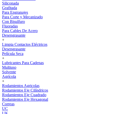
Siliconada
Grafitada
Para Engranajes
Para Corte y Mecanizado
Con Bisulfuro
Fluoradas
Para Cables De Acero
Desengrasante
+
Limpia Contactos Eléctricos
Desengrasante
Película Seca
+
Lubricantes Para Cadenas
Multiuso
Solvente
Agrícola
+
Rodamientos Agricolas
Rodamientos Eje Cilíndricos
Rodamientos Eje Cuadrado
Rodamientos Eje Hexagonal
Correas
UC
UK