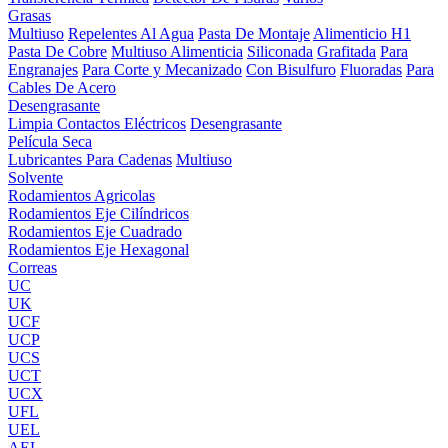
Grasas
Multiuso
Repelentes Al Agua
Pasta De Montaje
Alimenticio H1
Pasta De Cobre
Multiuso Alimenticia
Siliconada
Grafitada
Para
Engranajes
Para Corte y Mecanizado
Con Bisulfuro
Fluoradas
Para
Cables De Acero
Desengrasante
Limpia Contactos Eléctricos
Desengrasante
Película Seca
Lubricantes Para Cadenas
Multiuso
Solvente
Rodamientos Agricolas
Rodamientos Eje Cilíndricos
Rodamientos Eje Cuadrado
Rodamientos Eje Hexagonal
Correas
UC
UK
UCF
UCP
UCS
UCT
UCX
UFL
UEL
AEL