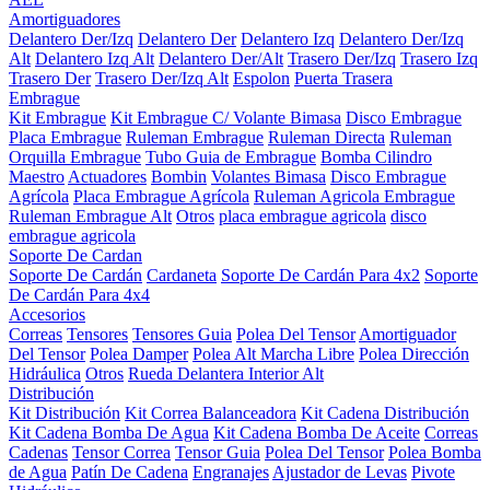
Amortiguadores
Delantero Der/Izq
Delantero Der
Delantero Izq
Delantero Der/Izq
Alt
Delantero Izq Alt
Delantero Der/Alt
Trasero Der/Izq
Trasero Izq
Trasero Der
Trasero Der/Izq Alt
Espolon
Puerta Trasera
Embrague
Kit Embrague
Kit Embrague C/ Volante Bimasa
Disco Embrague
Placa Embrague
Ruleman Embrague
Ruleman Directa
Ruleman
Orquilla Embrague
Tubo Guia de Embrague
Bomba Cilindro
Maestro
Actuadores
Bombin
Volantes Bimasa
Disco Embrague
Agrícola
Placa Embrague Agrícola
Ruleman Agricola Embrague
Ruleman Embrague Alt
Otros
placa embrague agricola
disco
embrague agricola
Soporte De Cardan
Soporte De Cardán
Cardaneta
Soporte De Cardán Para 4x2
Soporte
De Cardán Para 4x4
Accesorios
Correas
Tensores
Tensores Guia
Polea Del Tensor
Amortiguador
Del Tensor
Polea Damper
Polea Alt Marcha Libre
Polea Dirección
Hidráulica
Otros
Rueda Delantera Interior Alt
Distribución
Kit Distribución
Kit Correa Balanceadora
Kit Cadena Distribución
Kit Cadena Bomba De Agua
Kit Cadena Bomba De Aceite
Correas
Cadenas
Tensor Correa
Tensor Guia
Polea Del Tensor
Polea Bomba
de Agua
Patín De Cadena
Engranajes
Ajustador de Levas
Pivote