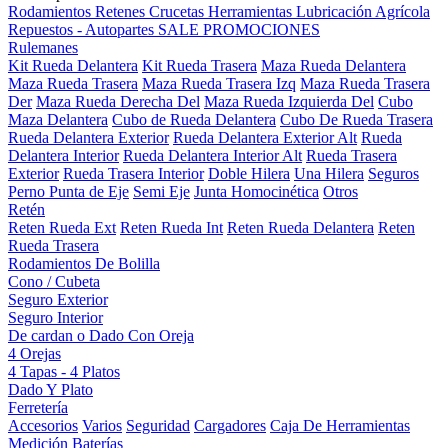
Rodamientos
Retenes
Crucetas
Herramientas
Lubricación
Agrícola
Repuestos - Autopartes
SALE
PROMOCIONES
Rulemanes
Kit Rueda Delantera
Kit Rueda Trasera
Maza Rueda Delantera
Maza Rueda Trasera
Maza Rueda Trasera Izq
Maza Rueda Trasera
Der
Maza Rueda Derecha Del
Maza Rueda Izquierda Del
Cubo
Maza Delantera
Cubo de Rueda Delantera
Cubo De Rueda Trasera
Rueda Delantera Exterior
Rueda Delantera Exterior Alt
Rueda
Delantera Interior
Rueda Delantera Interior Alt
Rueda Trasera
Exterior
Rueda Trasera Interior
Doble Hilera
Una Hilera
Seguros
Perno Punta de Eje
Semi Eje
Junta Homocinética
Otros
Retén
Reten Rueda Ext
Reten Rueda Int
Reten Rueda Delantera
Reten
Rueda Trasera
Rodamientos De Bolilla
Cono / Cubeta
Seguro Exterior
Seguro Interior
De cardan o Dado Con Oreja
4 Orejas
4 Tapas - 4 Platos
Dado Y Plato
Ferretería
Accesorios
Varios
Seguridad
Cargadores
Caja De Herramientas
Medición
Baterías