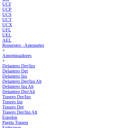
UCF
UCP
UCS
UCT
UCX
UFL
UEL
AEL
Repuestos - Autopartes
+
Amortiguadores
+
Delantero Der/Izq
Delantero Der
Delantero Izq
Delantero Der/Izq Alt
Delantero Izq Alt
Delantero Der/Alt
Trasero Der/Izq
Trasero Izq
Trasero Der
Trasero Der/Izq Alt
Espolon
Puerta Trasera
Embrague