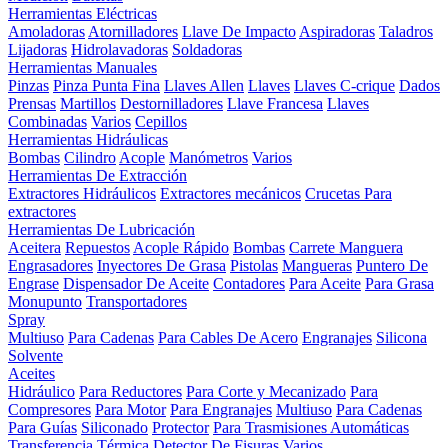
Herramientas Eléctricas
Amoladoras
Atornilladores
Llave De Impacto
Aspiradoras
Taladros
Lijadoras
Hidrolavadoras
Soldadoras
Herramientas Manuales
Pinzas
Pinza Punta Fina
Llaves Allen
Llaves
Llaves C-crique
Dados
Prensas
Martillos
Destornilladores
Llave Francesa
Llaves
Combinadas
Varios
Cepillos
Herramientas Hidráulicas
Bombas
Cilindro
Acople
Manómetros
Varios
Herramientas De Extracción
Extractores Hidráulicos
Extractores mecánicos
Crucetas Para
extractores
Herramientas De Lubricación
Aceitera
Repuestos
Acople Rápido
Bombas
Carrete Manguera
Engrasadores
Inyectores De Grasa
Pistolas
Mangueras
Puntero De
Engrase
Dispensador De Aceite
Contadores
Para Aceite
Para Grasa
Monupunto
Transportadores
Spray
Multiuso
Para Cadenas
Para Cables De Acero
Engranajes
Silicona
Solvente
Aceites
Hidráulico
Para Reductores
Para Corte y Mecanizado
Para
Compresores
Para Motor
Para Engranajes
Multiuso
Para Cadenas
Para Guías
Siliconado
Protector
Para Trasmisiones Automáticas
Transferencia Térmica
Detector De Fisuras
Varios