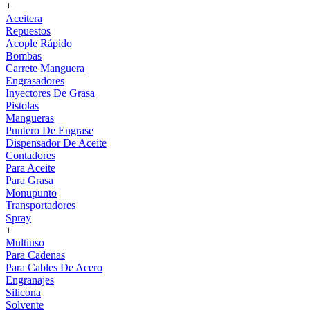
+
Aceitera
Repuestos
Acople Rápido
Bombas
Carrete Manguera
Engrasadores
Inyectores De Grasa
Pistolas
Mangueras
Puntero De Engrase
Dispensador De Aceite
Contadores
Para Aceite
Para Grasa
Monupunto
Transportadores
Spray
+
Multiuso
Para Cadenas
Para Cables De Acero
Engranajes
Silicona
Solvente