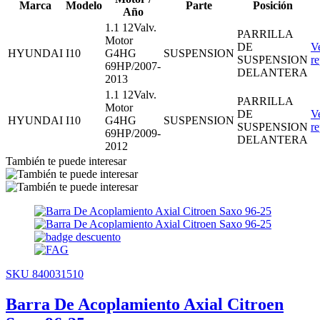
Marca
Modelo
Parte
Posición
Año
1.1 12Valv.
PARRILLA
Motor
DE
V
HYUNDAI
I10
G4HG
SUSPENSION
SUSPENSION
r
69HP/2007-
DELANTERA
2013
1.1 12Valv.
PARRILLA
Motor
DE
V
HYUNDAI
I10
G4HG
SUSPENSION
SUSPENSION
r
69HP/2009-
DELANTERA
2012
También te puede interesar
SKU 840031510
Barra De Acoplamiento Axial Citroen