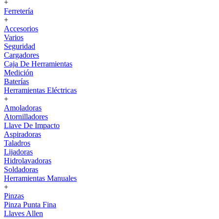
+
Ferretería
+
Accesorios
Varios
Seguridad
Cargadores
Caja De Herramientas
Medición
Baterías
Herramientas Eléctricas
+
Amoladoras
Atornilladores
Llave De Impacto
Aspiradoras
Taladros
Lijadoras
Hidrolavadoras
Soldadoras
Herramientas Manuales
+
Pinzas
Pinza Punta Fina
Llaves Allen