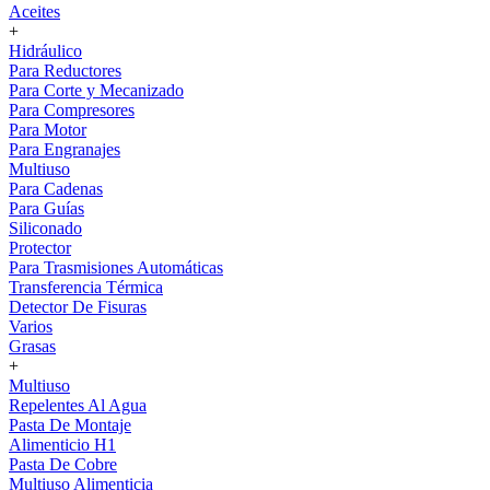
Aceites
+
Hidráulico
Para Reductores
Para Corte y Mecanizado
Para Compresores
Para Motor
Para Engranajes
Multiuso
Para Cadenas
Para Guías
Siliconado
Protector
Para Trasmisiones Automáticas
Transferencia Térmica
Detector De Fisuras
Varios
Grasas
+
Multiuso
Repelentes Al Agua
Pasta De Montaje
Alimenticio H1
Pasta De Cobre
Multiuso Alimenticia