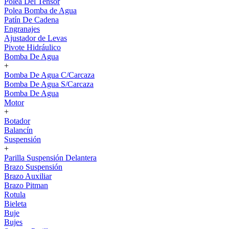
Polea Del Tensor
Polea Bomba de Agua
Patín De Cadena
Engranajes
Ajustador de Levas
Pivote Hidráulico
Bomba De Agua
+
Bomba De Agua C/Carcaza
Bomba De Agua S/Carcaza
Bomba De Agua
Motor
+
Botador
Balancín
Suspensión
+
Parilla Suspensión Delantera
Brazo Suspensión
Brazo Auxiliar
Brazo Pitman
Rotula
Bieleta
Buje
Bujes