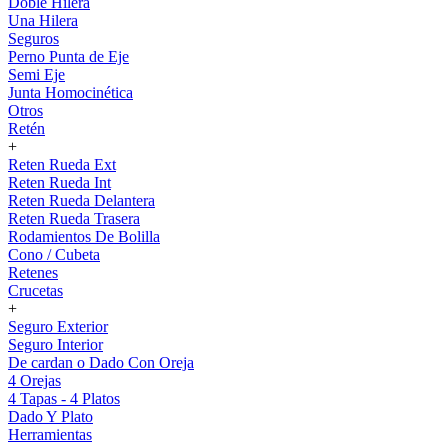
Doble Hilera
Una Hilera
Seguros
Perno Punta de Eje
Semi Eje
Junta Homocinética
Otros
Retén
+
Reten Rueda Ext
Reten Rueda Int
Reten Rueda Delantera
Reten Rueda Trasera
Rodamientos De Bolilla
Cono / Cubeta
Retenes
Crucetas
+
Seguro Exterior
Seguro Interior
De cardan o Dado Con Oreja
4 Orejas
4 Tapas - 4 Platos
Dado Y Plato
Herramientas