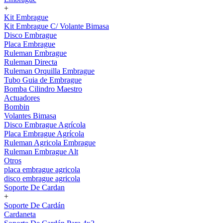
+
Kit Embrague
Kit Embrague C/ Volante Bimasa
Disco Embrague
Placa Embrague
Ruleman Embrague
Ruleman Directa
Ruleman Orquilla Embrague
Tubo Guia de Embrague
Bomba Cilindro Maestro
Actuadores
Bombin
Volantes Bimasa
Disco Embrague Agrícola
Placa Embrague Agrícola
Ruleman Agricola Embrague
Ruleman Embrague Alt
Otros
placa embrague agricola
disco embrague agricola
Soporte De Cardan
+
Soporte De Cardán
Cardaneta