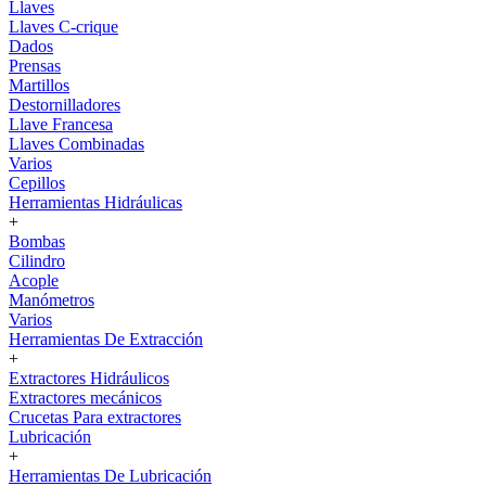
Llaves
Llaves C-crique
Dados
Prensas
Martillos
Destornilladores
Llave Francesa
Llaves Combinadas
Varios
Cepillos
Herramientas Hidráulicas
+
Bombas
Cilindro
Acople
Manómetros
Varios
Herramientas De Extracción
+
Extractores Hidráulicos
Extractores mecánicos
Crucetas Para extractores
Lubricación
+
Herramientas De Lubricación