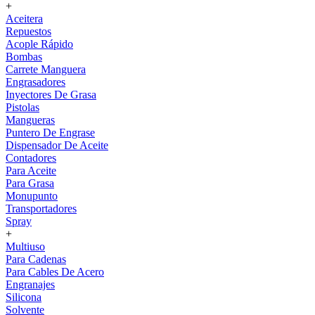
+
Aceitera
Repuestos
Acople Rápido
Bombas
Carrete Manguera
Engrasadores
Inyectores De Grasa
Pistolas
Mangueras
Puntero De Engrase
Dispensador De Aceite
Contadores
Para Aceite
Para Grasa
Monupunto
Transportadores
Spray
+
Multiuso
Para Cadenas
Para Cables De Acero
Engranajes
Silicona
Solvente