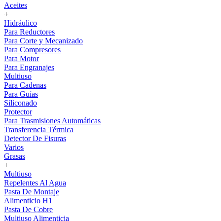
Aceites
+
Hidráulico
Para Reductores
Para Corte y Mecanizado
Para Compresores
Para Motor
Para Engranajes
Multiuso
Para Cadenas
Para Guías
Siliconado
Protector
Para Trasmisiones Automáticas
Transferencia Térmica
Detector De Fisuras
Varios
Grasas
+
Multiuso
Repelentes Al Agua
Pasta De Montaje
Alimenticio H1
Pasta De Cobre
Multiuso Alimenticia