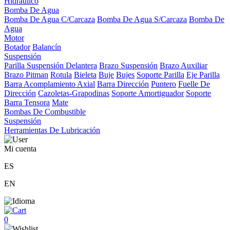
Hidráulico
Bomba De Agua
Bomba De Agua C/Carcaza
Bomba De Agua S/Carcaza
Bomba De
Agua
Motor
Botador
Balancín
Suspensión
Parilla Suspensión Delantera
Brazo Suspensión
Brazo Auxiliar
Brazo Pitman
Rotula
Bieleta
Buje
Bujes
Soporte Parilla
Eje Parilla
Barra Acomplamiento Axial
Barra Dirección
Puntero
Fuelle De
Dirección
Cazoletas-Grapodinas
Soporte Amortiguador
Soporte
Barra Tensora
Mate
Bombas De Combustible
Suspensión
Herramientas De Lubricación
Mi cuenta
ES
EN
0