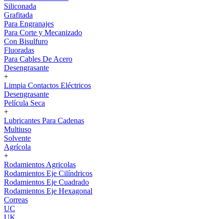
Siliconada
Grafitada
Para Engranajes
Para Corte y Mecanizado
Con Bisulfuro
Fluoradas
Para Cables De Acero
Desengrasante
+
Limpia Contactos Eléctricos
Desengrasante
Película Seca
+
Lubricantes Para Cadenas
Multiuso
Solvente
Agrícola
+
Rodamientos Agricolas
Rodamientos Eje Cilíndricos
Rodamientos Eje Cuadrado
Rodamientos Eje Hexagonal
Correas
UC
UK