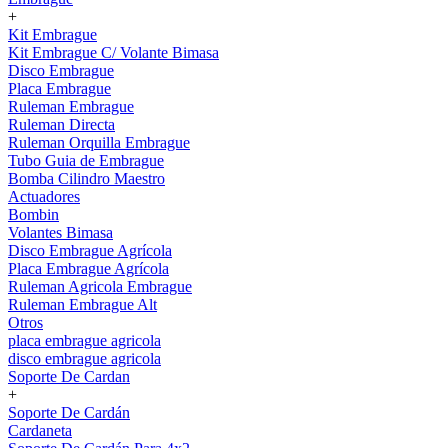
+
Kit Embrague
Kit Embrague C/ Volante Bimasa
Disco Embrague
Placa Embrague
Ruleman Embrague
Ruleman Directa
Ruleman Orquilla Embrague
Tubo Guia de Embrague
Bomba Cilindro Maestro
Actuadores
Bombin
Volantes Bimasa
Disco Embrague Agrícola
Placa Embrague Agrícola
Ruleman Agricola Embrague
Ruleman Embrague Alt
Otros
placa embrague agricola
disco embrague agricola
Soporte De Cardan
+
Soporte De Cardán
Cardaneta