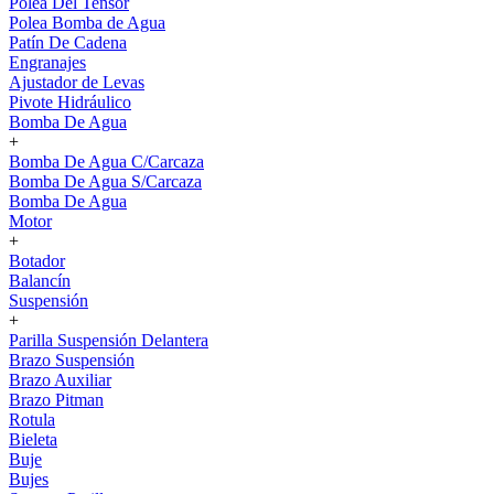
Polea Del Tensor
Polea Bomba de Agua
Patín De Cadena
Engranajes
Ajustador de Levas
Pivote Hidráulico
Bomba De Agua
+
Bomba De Agua C/Carcaza
Bomba De Agua S/Carcaza
Bomba De Agua
Motor
+
Botador
Balancín
Suspensión
+
Parilla Suspensión Delantera
Brazo Suspensión
Brazo Auxiliar
Brazo Pitman
Rotula
Bieleta
Buje
Bujes