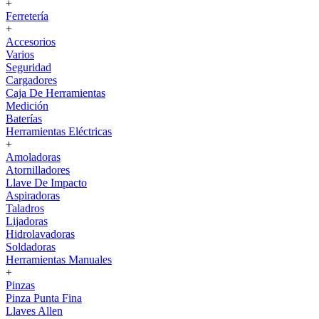
+
Ferretería
+
Accesorios
Varios
Seguridad
Cargadores
Caja De Herramientas
Medición
Baterías
Herramientas Eléctricas
+
Amoladoras
Atornilladores
Llave De Impacto
Aspiradoras
Taladros
Lijadoras
Hidrolavadoras
Soldadoras
Herramientas Manuales
+
Pinzas
Pinza Punta Fina
Llaves Allen