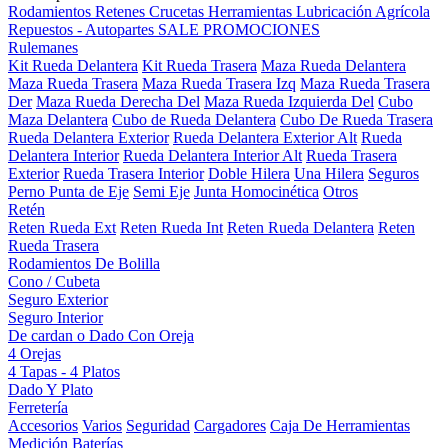
Rodamientos
Retenes
Crucetas
Herramientas
Lubricación
Agrícola
Repuestos - Autopartes
SALE
PROMOCIONES
Rulemanes
Kit Rueda Delantera
Kit Rueda Trasera
Maza Rueda Delantera
Maza Rueda Trasera
Maza Rueda Trasera Izq
Maza Rueda Trasera
Der
Maza Rueda Derecha Del
Maza Rueda Izquierda Del
Cubo
Maza Delantera
Cubo de Rueda Delantera
Cubo De Rueda Trasera
Rueda Delantera Exterior
Rueda Delantera Exterior Alt
Rueda
Delantera Interior
Rueda Delantera Interior Alt
Rueda Trasera
Exterior
Rueda Trasera Interior
Doble Hilera
Una Hilera
Seguros
Perno Punta de Eje
Semi Eje
Junta Homocinética
Otros
Retén
Reten Rueda Ext
Reten Rueda Int
Reten Rueda Delantera
Reten
Rueda Trasera
Rodamientos De Bolilla
Cono / Cubeta
Seguro Exterior
Seguro Interior
De cardan o Dado Con Oreja
4 Orejas
4 Tapas - 4 Platos
Dado Y Plato
Ferretería
Accesorios
Varios
Seguridad
Cargadores
Caja De Herramientas
Medición
Baterías