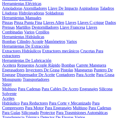
Herramientas Eléctricas
Amoladoras
Atornilladores
Llave De Impacto
Aspiradoras
Taladros
Lijadoras
Hidrolavadoras
Soldadoras
Herramientas Manuales
Pinzas
Pinza Punta Fina
Llaves Allen
Llaves
Llaves C-crique
Dados
Prensas
Martillos
Destornilladores
Llave Francesa
Llaves
Combinadas
Varios
Cepillos
Herramientas Hidráulicas
Bombas
Cilindro
Acople
Manómetros
Varios
Herramientas De Extracción
Extractores Hidráulicos
Extractores mecánicos
Crucetas Para
extractores
Herramientas De Lubricación
Aceitera
Repuestos
Acople Rápido
Bombas
Carrete Manguera
Engrasadores
Inyectores De Grasa
Pistolas
Mangueras
Puntero De
Engrase
Dispensador De Aceite
Contadores
Para Aceite
Para Grasa
Monupunto
Transportadores
Spray
Multiuso
Para Cadenas
Para Cables De Acero
Engranajes
Silicona
Solvente
Aceites
Hidráulico
Para Reductores
Para Corte y Mecanizado
Para
Compresores
Para Motor
Para Engranajes
Multiuso
Para Cadenas
Para Guías
Siliconado
Protector
Para Trasmisiones Automáticas
Transferencia Térmica
Detector De Fisuras
Varios