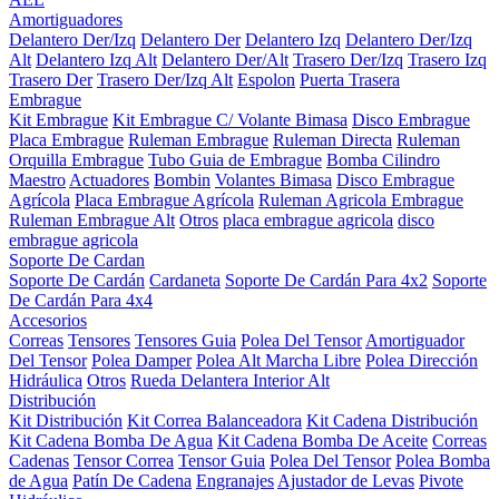
Amortiguadores
Delantero Der/Izq
Delantero Der
Delantero Izq
Delantero Der/Izq
Alt
Delantero Izq Alt
Delantero Der/Alt
Trasero Der/Izq
Trasero Izq
Trasero Der
Trasero Der/Izq Alt
Espolon
Puerta Trasera
Embrague
Kit Embrague
Kit Embrague C/ Volante Bimasa
Disco Embrague
Placa Embrague
Ruleman Embrague
Ruleman Directa
Ruleman
Orquilla Embrague
Tubo Guia de Embrague
Bomba Cilindro
Maestro
Actuadores
Bombin
Volantes Bimasa
Disco Embrague
Agrícola
Placa Embrague Agrícola
Ruleman Agricola Embrague
Ruleman Embrague Alt
Otros
placa embrague agricola
disco
embrague agricola
Soporte De Cardan
Soporte De Cardán
Cardaneta
Soporte De Cardán Para 4x2
Soporte
De Cardán Para 4x4
Accesorios
Correas
Tensores
Tensores Guia
Polea Del Tensor
Amortiguador
Del Tensor
Polea Damper
Polea Alt Marcha Libre
Polea Dirección
Hidráulica
Otros
Rueda Delantera Interior Alt
Distribución
Kit Distribución
Kit Correa Balanceadora
Kit Cadena Distribución
Kit Cadena Bomba De Agua
Kit Cadena Bomba De Aceite
Correas
Cadenas
Tensor Correa
Tensor Guia
Polea Del Tensor
Polea Bomba
de Agua
Patín De Cadena
Engranajes
Ajustador de Levas
Pivote