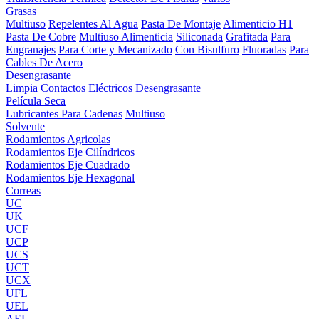
Grasas
Multiuso
Repelentes Al Agua
Pasta De Montaje
Alimenticio H1
Pasta De Cobre
Multiuso Alimenticia
Siliconada
Grafitada
Para
Engranajes
Para Corte y Mecanizado
Con Bisulfuro
Fluoradas
Para
Cables De Acero
Desengrasante
Limpia Contactos Eléctricos
Desengrasante
Película Seca
Lubricantes Para Cadenas
Multiuso
Solvente
Rodamientos Agricolas
Rodamientos Eje Cilíndricos
Rodamientos Eje Cuadrado
Rodamientos Eje Hexagonal
Correas
UC
UK
UCF
UCP
UCS
UCT
UCX
UFL
UEL
AEL