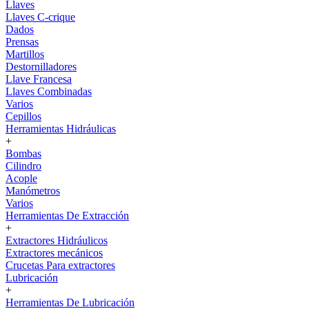
Llaves
Llaves C-crique
Dados
Prensas
Martillos
Destornilladores
Llave Francesa
Llaves Combinadas
Varios
Cepillos
Herramientas Hidráulicas
+
Bombas
Cilindro
Acople
Manómetros
Varios
Herramientas De Extracción
+
Extractores Hidráulicos
Extractores mecánicos
Crucetas Para extractores
Lubricación
+
Herramientas De Lubricación