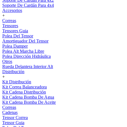
Soporte De Cardán Para 4x2
Soporte De Cardán Para 4x4
Accesorios
+
Correas
Tensores
Tensores Guia
Polea Del Tensor
Amortiguador Del Tensor
Polea Damper
Polea Alt Marcha Libre
Polea Dirección Hidráulica
Otros
Rueda Delantera Interior Alt
Distribución
+
Kit Distribución
Kit Correa Balanceadora
Kit Cadena Distribución
Kit Cadena Bomba De Agua
Kit Cadena Bomba De Aceite
Correas
Cadenas
Tensor Correa
Tensor Guia