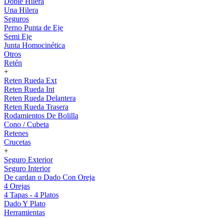
Doble Hilera
Una Hilera
Seguros
Perno Punta de Eje
Semi Eje
Junta Homocinética
Otros
Retén
+
Reten Rueda Ext
Reten Rueda Int
Reten Rueda Delantera
Reten Rueda Trasera
Rodamientos De Bolilla
Cono / Cubeta
Retenes
Crucetas
+
Seguro Exterior
Seguro Interior
De cardan o Dado Con Oreja
4 Orejas
4 Tapas - 4 Platos
Dado Y Plato
Herramientas