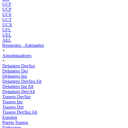
UCF
UCP
UCS
UCT
UCX
UFL
UEL
AEL
Repuestos - Autopartes
+
Amortiguadores
+
Delantero Der/Izq
Delantero Der
Delantero Izq
Delantero Der/Izq Alt
Delantero Izq Alt
Delantero Der/Alt
Trasero Der/Izq
Trasero Izq
Trasero Der
Trasero Der/Izq Alt
Espolon
Puerta Trasera
Embrague