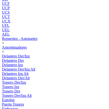
UCF
UCP
UCS
UCT
UCX
UFL
UEL
AEL
Repuestos - Autopartes
+
Amortiguadores
+
Delantero Der/Izq
Delantero Der
Delantero Izq
Delantero Der/Izq Alt
Delantero Izq Alt
Delantero Der/Alt
Trasero Der/Izq
Trasero Izq
Trasero Der
Trasero Der/Izq Alt
Espolon
Puerta Trasera
Embrague