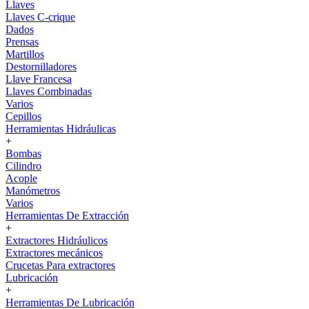
Llaves
Llaves C-crique
Dados
Prensas
Martillos
Destornilladores
Llave Francesa
Llaves Combinadas
Varios
Cepillos
Herramientas Hidráulicas
+
Bombas
Cilindro
Acople
Manómetros
Varios
Herramientas De Extracción
+
Extractores Hidráulicos
Extractores mecánicos
Crucetas Para extractores
Lubricación
+
Herramientas De Lubricación