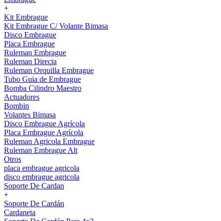
+
Kit Embrague
Kit Embrague C/ Volante Bimasa
Disco Embrague
Placa Embrague
Ruleman Embrague
Ruleman Directa
Ruleman Orquilla Embrague
Tubo Guia de Embrague
Bomba Cilindro Maestro
Actuadores
Bombin
Volantes Bimasa
Disco Embrague Agrícola
Placa Embrague Agrícola
Ruleman Agricola Embrague
Ruleman Embrague Alt
Otros
placa embrague agricola
disco embrague agricola
Soporte De Cardan
+
Soporte De Cardán
Cardaneta