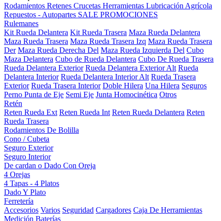
Rodamientos
Retenes
Crucetas
Herramientas
Lubricación
Agrícola
Repuestos - Autopartes
SALE
PROMOCIONES
Rulemanes
Kit Rueda Delantera
Kit Rueda Trasera
Maza Rueda Delantera
Maza Rueda Trasera
Maza Rueda Trasera Izq
Maza Rueda Trasera
Der
Maza Rueda Derecha Del
Maza Rueda Izquierda Del
Cubo
Maza Delantera
Cubo de Rueda Delantera
Cubo De Rueda Trasera
Rueda Delantera Exterior
Rueda Delantera Exterior Alt
Rueda
Delantera Interior
Rueda Delantera Interior Alt
Rueda Trasera
Exterior
Rueda Trasera Interior
Doble Hilera
Una Hilera
Seguros
Perno Punta de Eje
Semi Eje
Junta Homocinética
Otros
Retén
Reten Rueda Ext
Reten Rueda Int
Reten Rueda Delantera
Reten
Rueda Trasera
Rodamientos De Bolilla
Cono / Cubeta
Seguro Exterior
Seguro Interior
De cardan o Dado Con Oreja
4 Orejas
4 Tapas - 4 Platos
Dado Y Plato
Ferretería
Accesorios
Varios
Seguridad
Cargadores
Caja De Herramientas
Medición
Baterías