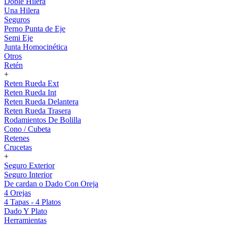
Doble Hilera
Una Hilera
Seguros
Perno Punta de Eje
Semi Eje
Junta Homocinética
Otros
Retén
+
Reten Rueda Ext
Reten Rueda Int
Reten Rueda Delantera
Reten Rueda Trasera
Rodamientos De Bolilla
Cono / Cubeta
Retenes
Crucetas
+
Seguro Exterior
Seguro Interior
De cardan o Dado Con Oreja
4 Orejas
4 Tapas - 4 Platos
Dado Y Plato
Herramientas