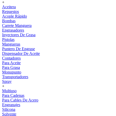
+
Aceitera
Repuestos
Acople Rápido
Bombas
Carrete Manguera
Engrasadores
Inyectores De Grasa
Pistolas
Mangueras
Puntero De Engrase
Dispensador De Aceite
Contadores
Para Aceite
Para Grasa
Monupunto
Transportadores
Spray
+
Multiuso
Para Cadenas
Para Cables De Acero
Engranajes
Silicona
Solvente