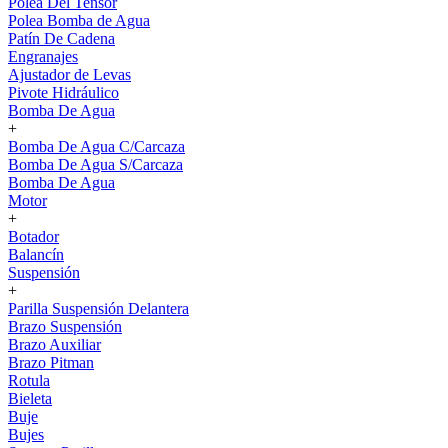
Polea Del Tensor
Polea Bomba de Agua
Patín De Cadena
Engranajes
Ajustador de Levas
Pivote Hidráulico
Bomba De Agua
+
Bomba De Agua C/Carcaza
Bomba De Agua S/Carcaza
Bomba De Agua
Motor
+
Botador
Balancín
Suspensión
+
Parilla Suspensión Delantera
Brazo Suspensión
Brazo Auxiliar
Brazo Pitman
Rotula
Bieleta
Buje
Bujes