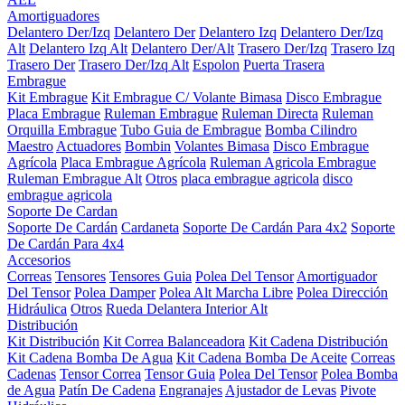
Amortiguadores
Delantero Der/Izq
Delantero Der
Delantero Izq
Delantero Der/Izq
Alt
Delantero Izq Alt
Delantero Der/Alt
Trasero Der/Izq
Trasero Izq
Trasero Der
Trasero Der/Izq Alt
Espolon
Puerta Trasera
Embrague
Kit Embrague
Kit Embrague C/ Volante Bimasa
Disco Embrague
Placa Embrague
Ruleman Embrague
Ruleman Directa
Ruleman
Orquilla Embrague
Tubo Guia de Embrague
Bomba Cilindro
Maestro
Actuadores
Bombin
Volantes Bimasa
Disco Embrague
Agrícola
Placa Embrague Agrícola
Ruleman Agricola Embrague
Ruleman Embrague Alt
Otros
placa embrague agricola
disco
embrague agricola
Soporte De Cardan
Soporte De Cardán
Cardaneta
Soporte De Cardán Para 4x2
Soporte
De Cardán Para 4x4
Accesorios
Correas
Tensores
Tensores Guia
Polea Del Tensor
Amortiguador
Del Tensor
Polea Damper
Polea Alt Marcha Libre
Polea Dirección
Hidráulica
Otros
Rueda Delantera Interior Alt
Distribución
Kit Distribución
Kit Correa Balanceadora
Kit Cadena Distribución
Kit Cadena Bomba De Agua
Kit Cadena Bomba De Aceite
Correas
Cadenas
Tensor Correa
Tensor Guia
Polea Del Tensor
Polea Bomba
de Agua
Patín De Cadena
Engranajes
Ajustador de Levas
Pivote