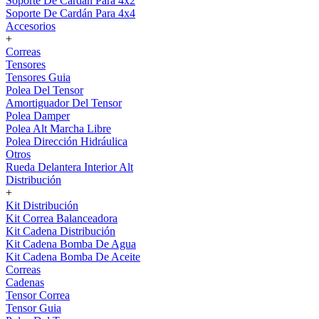
Soporte De Cardán Para 4x2
Soporte De Cardán Para 4x4
Accesorios
+
Correas
Tensores
Tensores Guia
Polea Del Tensor
Amortiguador Del Tensor
Polea Damper
Polea Alt Marcha Libre
Polea Dirección Hidráulica
Otros
Rueda Delantera Interior Alt
Distribución
+
Kit Distribución
Kit Correa Balanceadora
Kit Cadena Distribución
Kit Cadena Bomba De Agua
Kit Cadena Bomba De Aceite
Correas
Cadenas
Tensor Correa
Tensor Guia