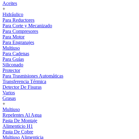
Aceites
+
Hidráulico
Para Reductores
Para Corte y Mecanizado
Para Compresores
Para Motor
Para Engranajes
Multiuso
Para Cadenas
Para Guías
Siliconado
Protector
Para Trasmisiones Automáticas
Transferencia Térmica
Detector De Fisuras
Varios
Grasas
+
Multiuso
Repelentes Al Agua
Pasta De Montaje
Alimenticio H1
Pasta De Cobre
Multiuso Alimenticia