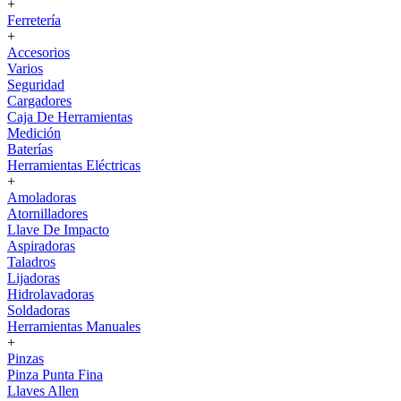
+
Ferretería
+
Accesorios
Varios
Seguridad
Cargadores
Caja De Herramientas
Medición
Baterías
Herramientas Eléctricas
+
Amoladoras
Atornilladores
Llave De Impacto
Aspiradoras
Taladros
Lijadoras
Hidrolavadoras
Soldadoras
Herramientas Manuales
+
Pinzas
Pinza Punta Fina
Llaves Allen