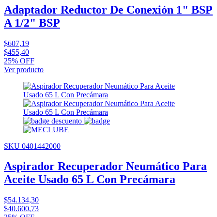
Adaptador Reductor De Conexión 1" BSP
A 1/2" BSP
$607,19
$455,40
25% OFF
Ver producto
SKU 0401442000
Aspirador Recuperador Neumático Para
Aceite Usado 65 L Con Precámara
$54.134,30
$40.600,73