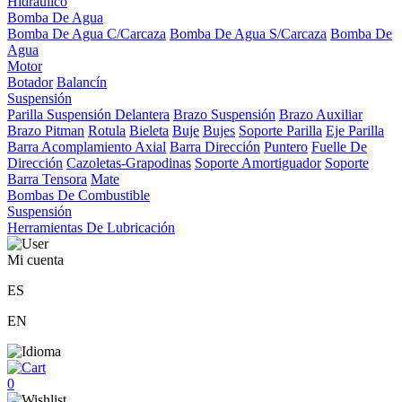
Hidráulico
Bomba De Agua
Bomba De Agua C/Carcaza
Bomba De Agua S/Carcaza
Bomba De
Agua
Motor
Botador
Balancín
Suspensión
Parilla Suspensión Delantera
Brazo Suspensión
Brazo Auxiliar
Brazo Pitman
Rotula
Bieleta
Buje
Bujes
Soporte Parilla
Eje Parilla
Barra Acomplamiento Axial
Barra Dirección
Puntero
Fuelle De
Dirección
Cazoletas-Grapodinas
Soporte Amortiguador
Soporte
Barra Tensora
Mate
Bombas De Combustible
Suspensión
Herramientas De Lubricación
Mi cuenta
ES
EN
0