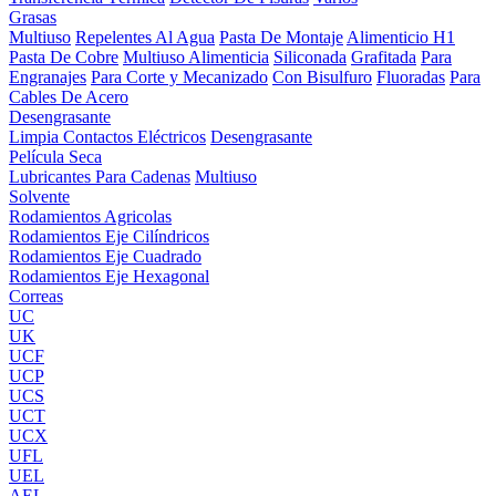
Grasas
Multiuso
Repelentes Al Agua
Pasta De Montaje
Alimenticio H1
Pasta De Cobre
Multiuso Alimenticia
Siliconada
Grafitada
Para
Engranajes
Para Corte y Mecanizado
Con Bisulfuro
Fluoradas
Para
Cables De Acero
Desengrasante
Limpia Contactos Eléctricos
Desengrasante
Película Seca
Lubricantes Para Cadenas
Multiuso
Solvente
Rodamientos Agricolas
Rodamientos Eje Cilíndricos
Rodamientos Eje Cuadrado
Rodamientos Eje Hexagonal
Correas
UC
UK
UCF
UCP
UCS
UCT
UCX
UFL
UEL
AEL