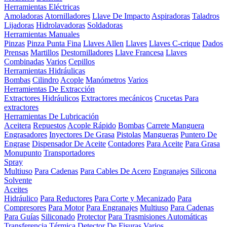
Herramientas Eléctricas
Amoladoras
Atornilladores
Llave De Impacto
Aspiradoras
Taladros
Lijadoras
Hidrolavadoras
Soldadoras
Herramientas Manuales
Pinzas
Pinza Punta Fina
Llaves Allen
Llaves
Llaves C-crique
Dados
Prensas
Martillos
Destornilladores
Llave Francesa
Llaves
Combinadas
Varios
Cepillos
Herramientas Hidráulicas
Bombas
Cilindro
Acople
Manómetros
Varios
Herramientas De Extracción
Extractores Hidráulicos
Extractores mecánicos
Crucetas Para
extractores
Herramientas De Lubricación
Aceitera
Repuestos
Acople Rápido
Bombas
Carrete Manguera
Engrasadores
Inyectores De Grasa
Pistolas
Mangueras
Puntero De
Engrase
Dispensador De Aceite
Contadores
Para Aceite
Para Grasa
Monupunto
Transportadores
Spray
Multiuso
Para Cadenas
Para Cables De Acero
Engranajes
Silicona
Solvente
Aceites
Hidráulico
Para Reductores
Para Corte y Mecanizado
Para
Compresores
Para Motor
Para Engranajes
Multiuso
Para Cadenas
Para Guías
Siliconado
Protector
Para Trasmisiones Automáticas
Transferencia Térmica
Detector De Fisuras
Varios