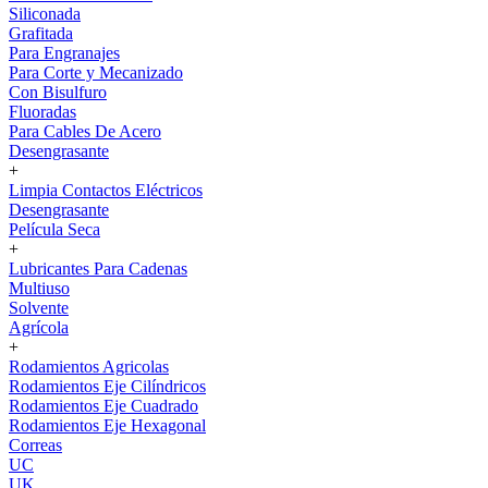
Siliconada
Grafitada
Para Engranajes
Para Corte y Mecanizado
Con Bisulfuro
Fluoradas
Para Cables De Acero
Desengrasante
+
Limpia Contactos Eléctricos
Desengrasante
Película Seca
+
Lubricantes Para Cadenas
Multiuso
Solvente
Agrícola
+
Rodamientos Agricolas
Rodamientos Eje Cilíndricos
Rodamientos Eje Cuadrado
Rodamientos Eje Hexagonal
Correas
UC
UK