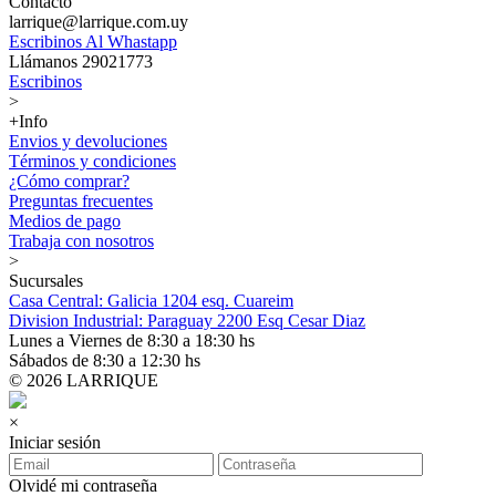
Contacto
larrique@larrique.com.uy
Escribinos Al Whastapp
Llámanos 29021773
Escribinos
>
+Info
Envios y devoluciones
Términos y condiciones
¿Cómo comprar?
Preguntas frecuentes
Medios de pago
Trabaja con nosotros
>
Sucursales
Casa Central: Galicia 1204 esq. Cuareim
Division Industrial: Paraguay 2200 Esq Cesar Diaz
Lunes a Viernes de 8:30 a 18:30 hs
Sábados de 8:30 a 12:30 hs
© 2026 LARRIQUE
×
Iniciar sesión
Olvidé mi contraseña