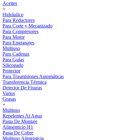
Aceites
+
Hidráulico
Para Reductores
Para Corte y Mecanizado
Para Compresores
Para Motor
Para Engranajes
Multiuso
Para Cadenas
Para Guías
Siliconado
Protector
Para Trasmisiones Automáticas
Transferencia Térmica
Detector De Fisuras
Varios
Grasas
+
Multiuso
Repelentes Al Agua
Pasta De Montaje
Alimenticio H1
Pasta De Cobre
Multiuso Alimenticia