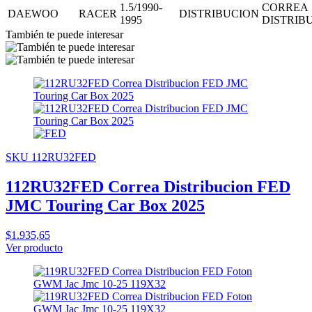
1.5/1990-
CORREA
DAEWOO
RACER
DISTRIBUCION
1995
DISTRIB
También te puede interesar
SKU 112RU32FED
112RU32FED Correa Distribucion FED
JMC Touring Car Box 2025
$1.935,65
Ver producto