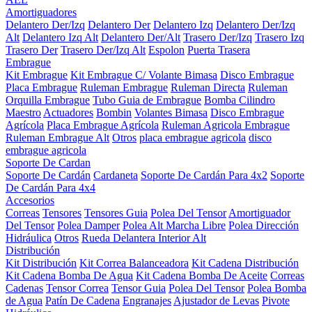
Amortiguadores
Delantero Der/Izq
Delantero Der
Delantero Izq
Delantero Der/Izq
Alt
Delantero Izq Alt
Delantero Der/Alt
Trasero Der/Izq
Trasero Izq
Trasero Der
Trasero Der/Izq Alt
Espolon
Puerta Trasera
Embrague
Kit Embrague
Kit Embrague C/ Volante Bimasa
Disco Embrague
Placa Embrague
Ruleman Embrague
Ruleman Directa
Ruleman
Orquilla Embrague
Tubo Guia de Embrague
Bomba Cilindro
Maestro
Actuadores
Bombin
Volantes Bimasa
Disco Embrague
Agrícola
Placa Embrague Agrícola
Ruleman Agricola Embrague
Ruleman Embrague Alt
Otros
placa embrague agricola
disco
embrague agricola
Soporte De Cardan
Soporte De Cardán
Cardaneta
Soporte De Cardán Para 4x2
Soporte
De Cardán Para 4x4
Accesorios
Correas
Tensores
Tensores Guia
Polea Del Tensor
Amortiguador
Del Tensor
Polea Damper
Polea Alt Marcha Libre
Polea Dirección
Hidráulica
Otros
Rueda Delantera Interior Alt
Distribución
Kit Distribución
Kit Correa Balanceadora
Kit Cadena Distribución
Kit Cadena Bomba De Agua
Kit Cadena Bomba De Aceite
Correas
Cadenas
Tensor Correa
Tensor Guia
Polea Del Tensor
Polea Bomba
de Agua
Patín De Cadena
Engranajes
Ajustador de Levas
Pivote