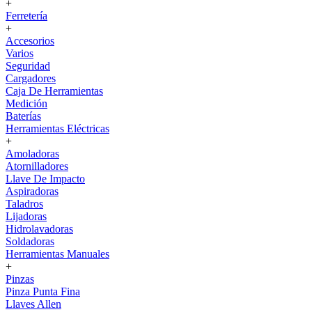
+
Ferretería
+
Accesorios
Varios
Seguridad
Cargadores
Caja De Herramientas
Medición
Baterías
Herramientas Eléctricas
+
Amoladoras
Atornilladores
Llave De Impacto
Aspiradoras
Taladros
Lijadoras
Hidrolavadoras
Soldadoras
Herramientas Manuales
+
Pinzas
Pinza Punta Fina
Llaves Allen