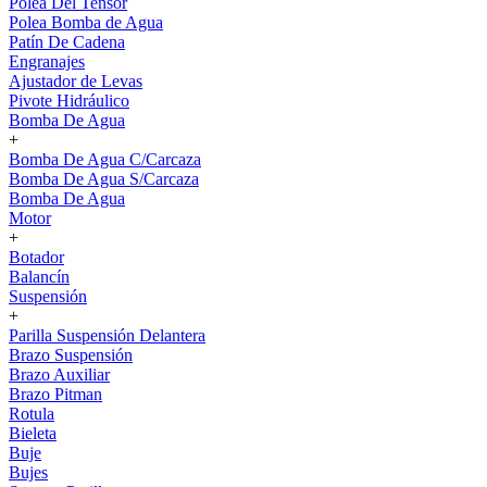
Polea Del Tensor
Polea Bomba de Agua
Patín De Cadena
Engranajes
Ajustador de Levas
Pivote Hidráulico
Bomba De Agua
+
Bomba De Agua C/Carcaza
Bomba De Agua S/Carcaza
Bomba De Agua
Motor
+
Botador
Balancín
Suspensión
+
Parilla Suspensión Delantera
Brazo Suspensión
Brazo Auxiliar
Brazo Pitman
Rotula
Bieleta
Buje
Bujes