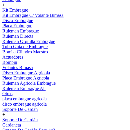
+
Kit Embrague
Kit Embrague C/ Volante Bimasa
Disco Embrague
Placa Embrague
Ruleman Embrague
Ruleman Directa
Ruleman Orquilla Embrague
Tubo Guia de Embrague
Bomba Cilindro Maestro
Actuadores
Bombin
Volantes Bimasa
Disco Embrague Agrícola
Placa Embrague Agrícola
Ruleman Agricola Embrague
Ruleman Embrague Alt
Otros
placa embrague agricola
disco embrague agricola
Soporte De Cardan
+
Soporte De Cardán
Cardaneta