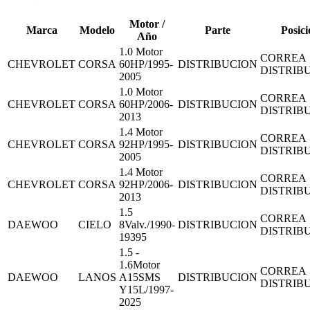
Motor /
Marca
Modelo
Parte
Posici
Año
1.0 Motor
CORREA
CHEVROLET
CORSA
60HP/1995-
DISTRIBUCION
DISTRIB
2005
1.0 Motor
CORREA
CHEVROLET
CORSA
60HP/2006-
DISTRIBUCION
DISTRIB
2013
1.4 Motor
CORREA
CHEVROLET
CORSA
92HP/1995-
DISTRIBUCION
DISTRIB
2005
1.4 Motor
CORREA
CHEVROLET
CORSA
92HP/2006-
DISTRIBUCION
DISTRIB
2013
1.5
CORREA
DAEWOO
CIELO
8Valv./1990-
DISTRIBUCION
DISTRIB
19395
1.5 -
1.6Motor
CORREA
DAEWOO
LANOS
A15SMS
DISTRIBUCION
DISTRIB
Y15L/1997-
2025