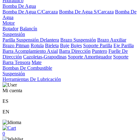
Hidráulico
Bomba De Agua
Bomba De Agua C/Carcaza
Bomba De Agua S/Carcaza
Bomba De
Agua
Motor
Botador
Balancín
Suspensión
Parilla Suspensión Delantera
Brazo Suspensión
Brazo Auxiliar
Brazo Pitman
Rotula
Bieleta
Buje
Bujes
Soporte Parilla
Eje Parilla
Barra Acomplamiento Axial
Barra Dirección
Puntero
Fuelle De
Dirección
Cazoletas-Grapodinas
Soporte Amortiguador
Soporte
Barra Tensora
Mate
Bombas De Combustible
Suspensión
Herramientas De Lubricación
Mi cuenta
ES
EN
0