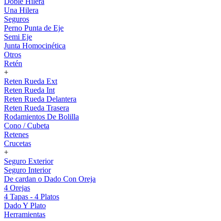
Doble Hilera
Una Hilera
Seguros
Perno Punta de Eje
Semi Eje
Junta Homocinética
Otros
Retén
+
Reten Rueda Ext
Reten Rueda Int
Reten Rueda Delantera
Reten Rueda Trasera
Rodamientos De Bolilla
Cono / Cubeta
Retenes
Crucetas
+
Seguro Exterior
Seguro Interior
De cardan o Dado Con Oreja
4 Orejas
4 Tapas - 4 Platos
Dado Y Plato
Herramientas