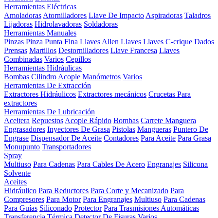
Herramientas Eléctricas
Amoladoras
Atornilladores
Llave De Impacto
Aspiradoras
Taladros
Lijadoras
Hidrolavadoras
Soldadoras
Herramientas Manuales
Pinzas
Pinza Punta Fina
Llaves Allen
Llaves
Llaves C-crique
Dados
Prensas
Martillos
Destornilladores
Llave Francesa
Llaves
Combinadas
Varios
Cepillos
Herramientas Hidráulicas
Bombas
Cilindro
Acople
Manómetros
Varios
Herramientas De Extracción
Extractores Hidráulicos
Extractores mecánicos
Crucetas Para
extractores
Herramientas De Lubricación
Aceitera
Repuestos
Acople Rápido
Bombas
Carrete Manguera
Engrasadores
Inyectores De Grasa
Pistolas
Mangueras
Puntero De
Engrase
Dispensador De Aceite
Contadores
Para Aceite
Para Grasa
Monupunto
Transportadores
Spray
Multiuso
Para Cadenas
Para Cables De Acero
Engranajes
Silicona
Solvente
Aceites
Hidráulico
Para Reductores
Para Corte y Mecanizado
Para
Compresores
Para Motor
Para Engranajes
Multiuso
Para Cadenas
Para Guías
Siliconado
Protector
Para Trasmisiones Automáticas
Transferencia Térmica
Detector De Fisuras
Varios