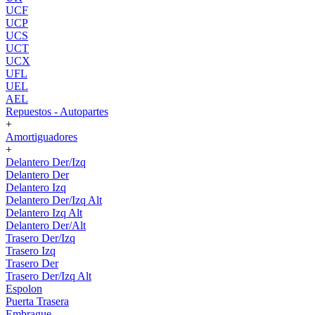
UCF
UCP
UCS
UCT
UCX
UFL
UEL
AEL
Repuestos - Autopartes
+
Amortiguadores
+
Delantero Der/Izq
Delantero Der
Delantero Izq
Delantero Der/Izq Alt
Delantero Izq Alt
Delantero Der/Alt
Trasero Der/Izq
Trasero Izq
Trasero Der
Trasero Der/Izq Alt
Espolon
Puerta Trasera
Embrague