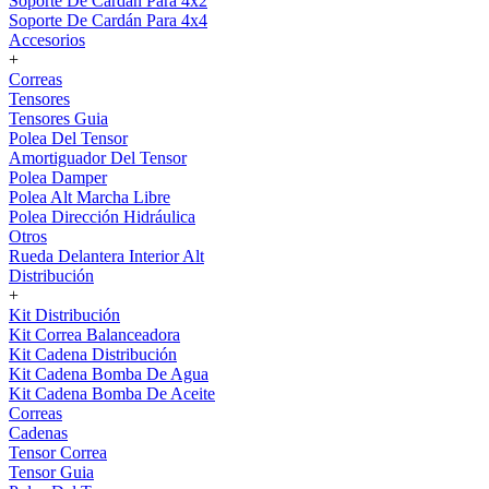
Soporte De Cardán Para 4x2
Soporte De Cardán Para 4x4
Accesorios
+
Correas
Tensores
Tensores Guia
Polea Del Tensor
Amortiguador Del Tensor
Polea Damper
Polea Alt Marcha Libre
Polea Dirección Hidráulica
Otros
Rueda Delantera Interior Alt
Distribución
+
Kit Distribución
Kit Correa Balanceadora
Kit Cadena Distribución
Kit Cadena Bomba De Agua
Kit Cadena Bomba De Aceite
Correas
Cadenas
Tensor Correa
Tensor Guia