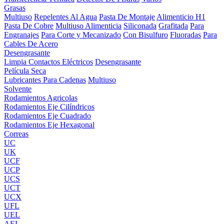
Grasas
Multiuso
Repelentes Al Agua
Pasta De Montaje
Alimenticio H1
Pasta De Cobre
Multiuso Alimenticia
Siliconada
Grafitada
Para
Engranajes
Para Corte y Mecanizado
Con Bisulfuro
Fluoradas
Para
Cables De Acero
Desengrasante
Limpia Contactos Eléctricos
Desengrasante
Película Seca
Lubricantes Para Cadenas
Multiuso
Solvente
Rodamientos Agricolas
Rodamientos Eje Cilíndricos
Rodamientos Eje Cuadrado
Rodamientos Eje Hexagonal
Correas
UC
UK
UCF
UCP
UCS
UCT
UCX
UFL
UEL
AEL