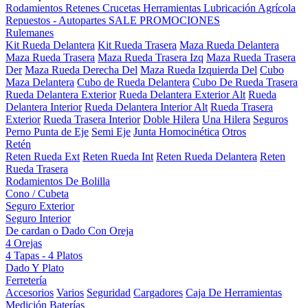
Rodamientos
Retenes
Crucetas
Herramientas
Lubricación
Agrícola
Repuestos - Autopartes
SALE
PROMOCIONES
Rulemanes
Kit Rueda Delantera
Kit Rueda Trasera
Maza Rueda Delantera
Maza Rueda Trasera
Maza Rueda Trasera Izq
Maza Rueda Trasera
Der
Maza Rueda Derecha Del
Maza Rueda Izquierda Del
Cubo
Maza Delantera
Cubo de Rueda Delantera
Cubo De Rueda Trasera
Rueda Delantera Exterior
Rueda Delantera Exterior Alt
Rueda
Delantera Interior
Rueda Delantera Interior Alt
Rueda Trasera
Exterior
Rueda Trasera Interior
Doble Hilera
Una Hilera
Seguros
Perno Punta de Eje
Semi Eje
Junta Homocinética
Otros
Retén
Reten Rueda Ext
Reten Rueda Int
Reten Rueda Delantera
Reten
Rueda Trasera
Rodamientos De Bolilla
Cono / Cubeta
Seguro Exterior
Seguro Interior
De cardan o Dado Con Oreja
4 Orejas
4 Tapas - 4 Platos
Dado Y Plato
Ferretería
Accesorios
Varios
Seguridad
Cargadores
Caja De Herramientas
Medición
Baterías