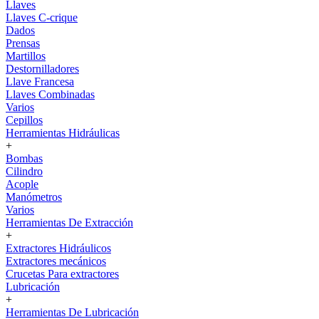
Llaves
Llaves C-crique
Dados
Prensas
Martillos
Destornilladores
Llave Francesa
Llaves Combinadas
Varios
Cepillos
Herramientas Hidráulicas
+
Bombas
Cilindro
Acople
Manómetros
Varios
Herramientas De Extracción
+
Extractores Hidráulicos
Extractores mecánicos
Crucetas Para extractores
Lubricación
+
Herramientas De Lubricación