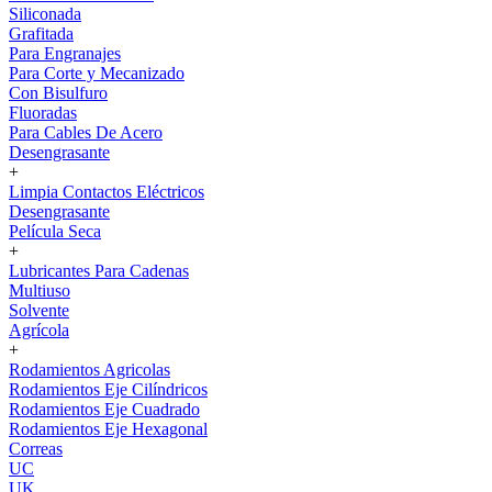
Siliconada
Grafitada
Para Engranajes
Para Corte y Mecanizado
Con Bisulfuro
Fluoradas
Para Cables De Acero
Desengrasante
+
Limpia Contactos Eléctricos
Desengrasante
Película Seca
+
Lubricantes Para Cadenas
Multiuso
Solvente
Agrícola
+
Rodamientos Agricolas
Rodamientos Eje Cilíndricos
Rodamientos Eje Cuadrado
Rodamientos Eje Hexagonal
Correas
UC
UK