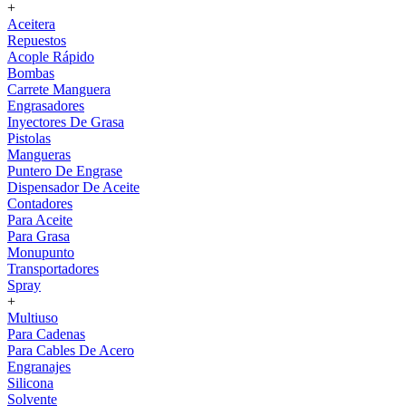
+
Aceitera
Repuestos
Acople Rápido
Bombas
Carrete Manguera
Engrasadores
Inyectores De Grasa
Pistolas
Mangueras
Puntero De Engrase
Dispensador De Aceite
Contadores
Para Aceite
Para Grasa
Monupunto
Transportadores
Spray
+
Multiuso
Para Cadenas
Para Cables De Acero
Engranajes
Silicona
Solvente