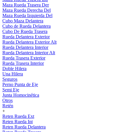
Maza Rueda Trasera Der
Maza Rueda Derecha Del
Maza Rueda Izquierda Del
Cubo Maza Delantera
Cubo de Rueda Delantera
Cubo De Rueda Trasera
Rueda Delantera Exterior
Rueda Delantera Exterior Alt
Rueda Delantera Interior
Rueda Delantera Interior Alt
Rueda Trasera Exterior
Rueda Trasera Interior
Doble Hilera
Una Hilera
Seguros
Perno Punta de Eje
Semi Eje
Junta Homocinética
Otros
Retén
+
Reten Rueda Ext
Reten Rueda Int
Reten Rueda Delantera