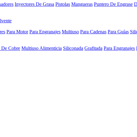
sadores
Inyectores De Grasa
Pistolas
Mangueras
Puntero De Engrase
D
lvente
res
Para Motor
Para Engranajes
Multiuso
Para Cadenas
Para Guías
Sil
a De Cobre
Multiuso Alimenticia
Siliconada
Grafitada
Para Engranajes