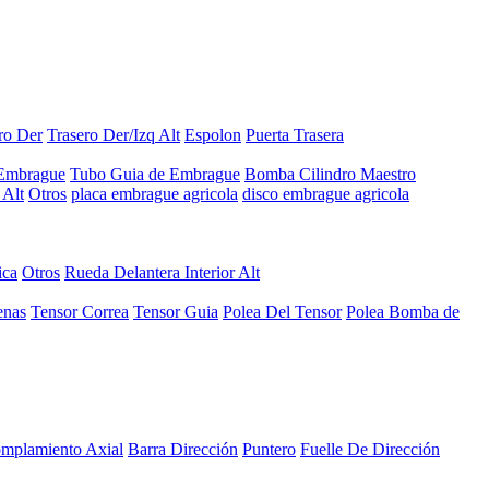
ro Der
Trasero Der/Izq Alt
Espolon
Puerta Trasera
 Embrague
Tubo Guia de Embrague
Bomba Cilindro Maestro
Alt
Otros
placa embrague agricola
disco embrague agricola
ica
Otros
Rueda Delantera Interior Alt
enas
Tensor Correa
Tensor Guia
Polea Del Tensor
Polea Bomba de
mplamiento Axial
Barra Dirección
Puntero
Fuelle De Dirección