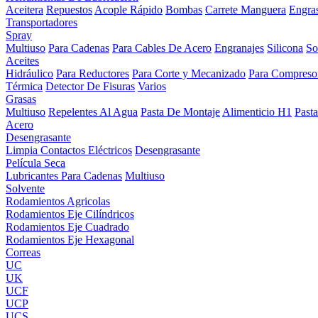
Aceitera
Repuestos
Acople Rápido
Bombas
Carrete Manguera
Engra
Transportadores
Spray
Multiuso
Para Cadenas
Para Cables De Acero
Engranajes
Silicona
So
Aceites
Hidráulico
Para Reductores
Para Corte y Mecanizado
Para Compreso
Térmica
Detector De Fisuras
Varios
Grasas
Multiuso
Repelentes Al Agua
Pasta De Montaje
Alimenticio H1
Past
Acero
Desengrasante
Limpia Contactos Eléctricos
Desengrasante
Película Seca
Lubricantes Para Cadenas
Multiuso
Solvente
Rodamientos Agricolas
Rodamientos Eje Cilíndricos
Rodamientos Eje Cuadrado
Rodamientos Eje Hexagonal
Correas
UC
UK
UCF
UCP
UCS