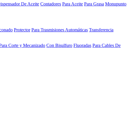
ispensador De Aceite
Contadores
Para Aceite
Para Grasa
Monupunto
iconado
Protector
Para Trasmisiones Automáticas
Transferencia
Para Corte y Mecanizado
Con Bisulfuro
Fluoradas
Para Cables De