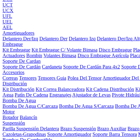
UCT
UCX
UFL
UEL
AEL
Amortiguadores
Delantero Der/Izq
Delantero Der
Delantero Izq
Delantero Der/Izq Alt
Embrague
Kit Embrague
Kit Embrague C/ Volante Bimasa
Disco Embrague
Pl
Actuadores
Bombin
Volantes Bimasa
Disco Embrague Agrícola
Plac
Soporte De Cardan
Soporte De Cardán
Cardaneta
Soporte De Cardán Para 4x2
Soporte 
Accesorios
Correas
Tensores
Tensores Guia
Polea Del Tensor
Amortiguador Del
Distribución
Kit Distribución
Kit Correa Balanceadora
Kit Cadena Distribución
K
Agua
Patín De Cadena
Engranajes
Ajustador de Levas
Pivote Hidráu
Bomba De Agua
Bomba De Agua C/Carcaza
Bomba De Agua S/Carcaza
Bomba De 
Motor
Botador
Balancín
Suspensión
Parilla Suspensión Delantera
Brazo Suspensión
Brazo Auxiliar
Brazo
Cazoletas-Grapodinas
Soporte Amortiguador
Soporte Barra Tensora
Bombas De Combustible