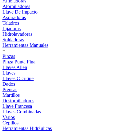
Amoladoras
Atornilladores
Llave De Impacto
Aspiradoras
Taladros
Lijadoras
Hidrolavadoras
Soldadoras
Herramientas Manuales
+
Pinzas
Pinza Punta Fina
Llaves Allen
Llaves
Llaves C-crique
Dados
Prensas
Martillos
Destornilladores
Llave Francesa
Llaves Combinadas
Varios
Cepillos
Herramientas Hidráulicas
+