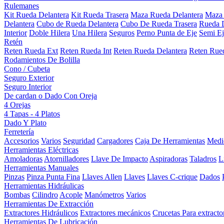
Rulemanes
Kit Rueda Delantera
Kit Rueda Trasera
Maza Rueda Delantera
Maza 
Delantera
Cubo de Rueda Delantera
Cubo De Rueda Trasera
Rueda D
Interior
Doble Hilera
Una Hilera
Seguros
Perno Punta de Eje
Semi Ej
Retén
Reten Rueda Ext
Reten Rueda Int
Reten Rueda Delantera
Reten Rued
Rodamientos De Bolilla
Cono / Cubeta
Seguro Exterior
Seguro Interior
De cardan o Dado Con Oreja
4 Orejas
4 Tapas - 4 Platos
Dado Y Plato
Ferretería
Accesorios
Varios
Seguridad
Cargadores
Caja De Herramientas
Medi
Herramientas Eléctricas
Amoladoras
Atornilladores
Llave De Impacto
Aspiradoras
Taladros
L
Herramientas Manuales
Pinzas
Pinza Punta Fina
Llaves Allen
Llaves
Llaves C-crique
Dados
Herramientas Hidráulicas
Bombas
Cilindro
Acople
Manómetros
Varios
Herramientas De Extracción
Extractores Hidráulicos
Extractores mecánicos
Crucetas Para extracto
Herramientas De Lubricación