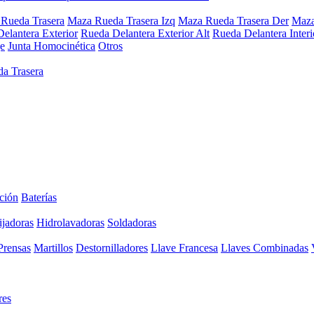
Rueda Trasera
Maza Rueda Trasera Izq
Maza Rueda Trasera Der
Maza
elantera Exterior
Rueda Delantera Exterior Alt
Rueda Delantera Interi
e
Junta Homocinética
Otros
a Trasera
ción
Baterías
ijadoras
Hidrolavadoras
Soldadoras
Prensas
Martillos
Destornilladores
Llave Francesa
Llaves Combinadas
res