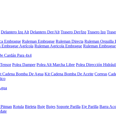
Delantero Izq Alt
Delantero Der/Alt
Trasero Der/Izq
Trasero Izq
Trase
aca Embrague
Ruleman Embrague
Ruleman Directa
Ruleman Orquilla
a Embrague Agrícola
Ruleman Agricola Embrague
Ruleman Embrague 
De Cardán Para 4x4
 Tensor
Polea Damper
Polea Alt Marcha Libre
Polea Dirección Hidrául
it Cadena Bomba De Agua
Kit Cadena Bomba De Aceite
Correas
Cad
lico
Agua
 Pitman
Rotula
Bieleta
Buje
Bujes
Soporte Parilla
Eje Parilla
Barra Aco
Mate