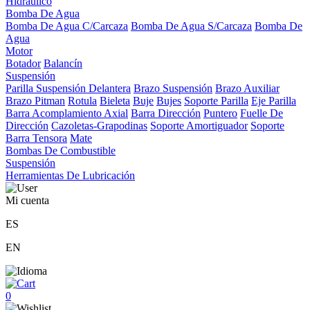
Hidráulico
Bomba De Agua
Bomba De Agua C/Carcaza
Bomba De Agua S/Carcaza
Bomba De
Agua
Motor
Botador
Balancín
Suspensión
Parilla Suspensión Delantera
Brazo Suspensión
Brazo Auxiliar
Brazo Pitman
Rotula
Bieleta
Buje
Bujes
Soporte Parilla
Eje Parilla
Barra Acomplamiento Axial
Barra Dirección
Puntero
Fuelle De
Dirección
Cazoletas-Grapodinas
Soporte Amortiguador
Soporte
Barra Tensora
Mate
Bombas De Combustible
Suspensión
Herramientas De Lubricación
Mi cuenta
ES
EN
0