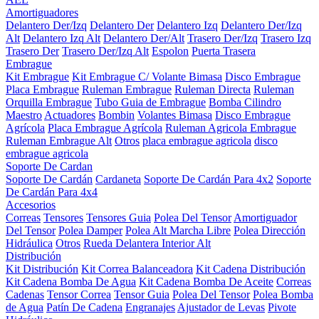
Amortiguadores
Delantero Der/Izq
Delantero Der
Delantero Izq
Delantero Der/Izq
Alt
Delantero Izq Alt
Delantero Der/Alt
Trasero Der/Izq
Trasero Izq
Trasero Der
Trasero Der/Izq Alt
Espolon
Puerta Trasera
Embrague
Kit Embrague
Kit Embrague C/ Volante Bimasa
Disco Embrague
Placa Embrague
Ruleman Embrague
Ruleman Directa
Ruleman
Orquilla Embrague
Tubo Guia de Embrague
Bomba Cilindro
Maestro
Actuadores
Bombin
Volantes Bimasa
Disco Embrague
Agrícola
Placa Embrague Agrícola
Ruleman Agricola Embrague
Ruleman Embrague Alt
Otros
placa embrague agricola
disco
embrague agricola
Soporte De Cardan
Soporte De Cardán
Cardaneta
Soporte De Cardán Para 4x2
Soporte
De Cardán Para 4x4
Accesorios
Correas
Tensores
Tensores Guia
Polea Del Tensor
Amortiguador
Del Tensor
Polea Damper
Polea Alt Marcha Libre
Polea Dirección
Hidráulica
Otros
Rueda Delantera Interior Alt
Distribución
Kit Distribución
Kit Correa Balanceadora
Kit Cadena Distribución
Kit Cadena Bomba De Agua
Kit Cadena Bomba De Aceite
Correas
Cadenas
Tensor Correa
Tensor Guia
Polea Del Tensor
Polea Bomba
de Agua
Patín De Cadena
Engranajes
Ajustador de Levas
Pivote