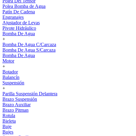
Polea Del Tensor
Polea Bomba de Agua
Patín De Cadena
Engranajes
Ajustador de Levas
Pivote Hidráulico
Bomba De Agua
+
Bomba De Agua C/Carcaza
Bomba De Agua S/Carcaza
Bomba De Agua
Motor
+
Botador
Balancín
Suspensión
+
Parilla Suspensión Delantera
Brazo Suspensión
Brazo Auxiliar
Brazo Pitman
Rotula
Bieleta
Buje
Bujes