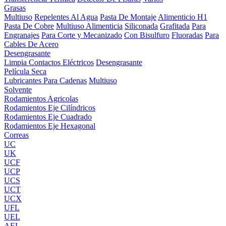
Grasas
Multiuso
Repelentes Al Agua
Pasta De Montaje
Alimenticio H1
Pasta De Cobre
Multiuso Alimenticia
Siliconada
Grafitada
Para
Engranajes
Para Corte y Mecanizado
Con Bisulfuro
Fluoradas
Para
Cables De Acero
Desengrasante
Limpia Contactos Eléctricos
Desengrasante
Película Seca
Lubricantes Para Cadenas
Multiuso
Solvente
Rodamientos Agricolas
Rodamientos Eje Cilíndricos
Rodamientos Eje Cuadrado
Rodamientos Eje Hexagonal
Correas
UC
UK
UCF
UCP
UCS
UCT
UCX
UFL
UEL
AEL