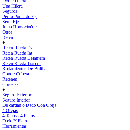
Doble Hilera
Una Hilera
Seguros
Perno Punta de Eje
Semi Eje
Junta Homocinética
Otros
Retén
+
Reten Rueda Ext
Reten Rueda Int
Reten Rueda Delantera
Reten Rueda Trasera
Rodamientos De Bolilla
Cono / Cubeta
Retenes
Crucetas
+
Seguro Exterior
Seguro Interior
De cardan o Dado Con Oreja
4 Orejas
4 Tapas - 4 Platos
Dado Y Plato
Herramientas