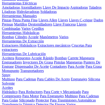
Herramientas Eléctricas
Amoladoras
Atornilladores
Llave De Impacto
Aspiradoras
Taladros
Lijadoras
Hidrolavadoras
Soldadoras
Herramientas Manuales
Pinzas
Pinza Punta Fina
Llaves Allen
Llaves
Llaves C-crique
Dados
Prensas
Martillos
Destornilladores
Llave Francesa
Llaves
Combinadas
Varios
Cepillos
Herramientas Hidráulicas
Bombas
Cilindro
Acople
Manómetros
Varios
Herramientas De Extracción
Extractores Hidráulicos
Extractores mecánicos
Crucetas Para
extractores
Herramientas De Lubricación
Aceitera
Repuestos
Acople Rápido
Bombas
Carrete Manguera
Engrasadores
Inyectores De Grasa
Pistolas
Mangueras
Puntero De
Engrase
Dispensador De Aceite
Contadores
Para Aceite
Para Grasa
Monupunto
Transportadores
Spray
Multiuso
Para Cadenas
Para Cables De Acero
Engranajes
Silicona
Solvente
Aceites
Hidráulico
Para Reductores
Para Corte y Mecanizado
Para
Compresores
Para Motor
Para Engranajes
Multiuso
Para Cadenas
Para Guías
Siliconado
Protector
Para Trasmisiones Automáticas
Transferencia Térmica
Detector De Fisuras
Varios