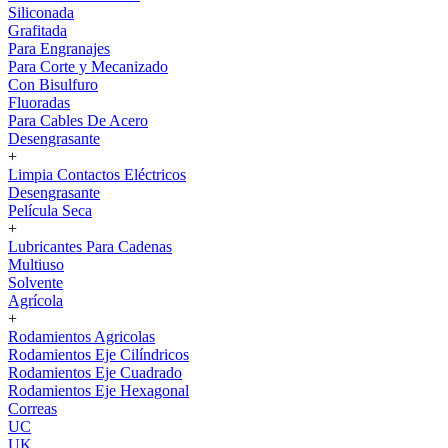
Siliconada
Grafitada
Para Engranajes
Para Corte y Mecanizado
Con Bisulfuro
Fluoradas
Para Cables De Acero
Desengrasante
+
Limpia Contactos Eléctricos
Desengrasante
Película Seca
+
Lubricantes Para Cadenas
Multiuso
Solvente
Agrícola
+
Rodamientos Agricolas
Rodamientos Eje Cilíndricos
Rodamientos Eje Cuadrado
Rodamientos Eje Hexagonal
Correas
UC
UK