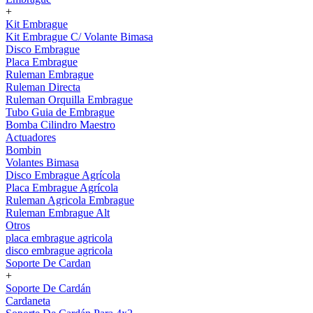
+
Kit Embrague
Kit Embrague C/ Volante Bimasa
Disco Embrague
Placa Embrague
Ruleman Embrague
Ruleman Directa
Ruleman Orquilla Embrague
Tubo Guia de Embrague
Bomba Cilindro Maestro
Actuadores
Bombin
Volantes Bimasa
Disco Embrague Agrícola
Placa Embrague Agrícola
Ruleman Agricola Embrague
Ruleman Embrague Alt
Otros
placa embrague agricola
disco embrague agricola
Soporte De Cardan
+
Soporte De Cardán
Cardaneta