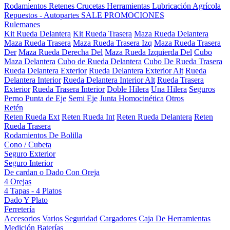
Rodamientos
Retenes
Crucetas
Herramientas
Lubricación
Agrícola
Repuestos - Autopartes
SALE
PROMOCIONES
Rulemanes
Kit Rueda Delantera
Kit Rueda Trasera
Maza Rueda Delantera
Maza Rueda Trasera
Maza Rueda Trasera Izq
Maza Rueda Trasera
Der
Maza Rueda Derecha Del
Maza Rueda Izquierda Del
Cubo
Maza Delantera
Cubo de Rueda Delantera
Cubo De Rueda Trasera
Rueda Delantera Exterior
Rueda Delantera Exterior Alt
Rueda
Delantera Interior
Rueda Delantera Interior Alt
Rueda Trasera
Exterior
Rueda Trasera Interior
Doble Hilera
Una Hilera
Seguros
Perno Punta de Eje
Semi Eje
Junta Homocinética
Otros
Retén
Reten Rueda Ext
Reten Rueda Int
Reten Rueda Delantera
Reten
Rueda Trasera
Rodamientos De Bolilla
Cono / Cubeta
Seguro Exterior
Seguro Interior
De cardan o Dado Con Oreja
4 Orejas
4 Tapas - 4 Platos
Dado Y Plato
Ferretería
Accesorios
Varios
Seguridad
Cargadores
Caja De Herramientas
Medición
Baterías