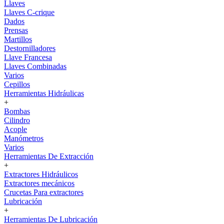
Llaves
Llaves C-crique
Dados
Prensas
Martillos
Destornilladores
Llave Francesa
Llaves Combinadas
Varios
Cepillos
Herramientas Hidráulicas
+
Bombas
Cilindro
Acople
Manómetros
Varios
Herramientas De Extracción
+
Extractores Hidráulicos
Extractores mecánicos
Crucetas Para extractores
Lubricación
+
Herramientas De Lubricación