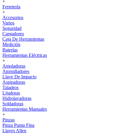
+
Ferretería
+
Accesorios
Varios
Seguridad
Cargadores
Caja De Herramientas
Medición
Baterías
Herramientas Eléctricas
+
Amoladoras
Atornilladores
Llave De Impacto
Aspiradoras
Taladros
Lijadoras
Hidrolavadoras
Soldadoras
Herramientas Manuales
+
Pinzas
Pinza Punta Fina
Llaves Allen