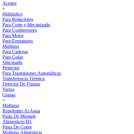
Aceites
+
Hidráulico
Para Reductores
Para Corte y Mecanizado
Para Compresores
Para Motor
Para Engranajes
Multiuso
Para Cadenas
Para Guías
Siliconado
Protector
Para Trasmisiones Automáticas
Transferencia Térmica
Detector De Fisuras
Varios
Grasas
+
Multiuso
Repelentes Al Agua
Pasta De Montaje
Alimenticio H1
Pasta De Cobre
Multiuso Alimenticia