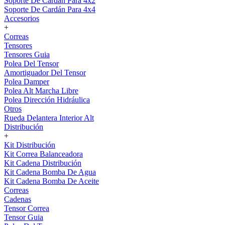
Soporte De Cardán Para 4x2
Soporte De Cardán Para 4x4
Accesorios
+
Correas
Tensores
Tensores Guia
Polea Del Tensor
Amortiguador Del Tensor
Polea Damper
Polea Alt Marcha Libre
Polea Dirección Hidráulica
Otros
Rueda Delantera Interior Alt
Distribución
+
Kit Distribución
Kit Correa Balanceadora
Kit Cadena Distribución
Kit Cadena Bomba De Agua
Kit Cadena Bomba De Aceite
Correas
Cadenas
Tensor Correa
Tensor Guia