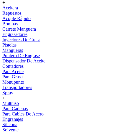
+
Aceitera
Repuestos
Acople Rápido
Bombas
Carrete Manguera
Engrasadores
Inyectores De Grasa
Pistolas
Mangueras
Puntero De Engrase
Dispensador De Aceite
Contadores
Para Aceite
Para Grasa
Monupunto
Transportadores
Spray
+
Multiuso
Para Cadenas
Para Cables De Acero
Engranajes
Silicona
Solvente