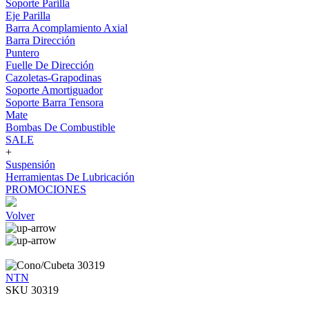
Soporte Parilla
Eje Parilla
Barra Acomplamiento Axial
Barra Dirección
Puntero
Fuelle De Dirección
Cazoletas-Grapodinas
Soporte Amortiguador
Soporte Barra Tensora
Mate
Bombas De Combustible
SALE
+
Suspensión
Herramientas De Lubricación
PROMOCIONES
Volver
NTN
SKU 30319