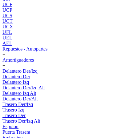
UCF
UCP
UCS
UCT
UCX
UFL
UEL
AEL
Repuestos - Autopartes
+
Amortiguadores
+
Delantero Der/Izq
Delantero Der
Delantero Izq
Delantero Der/Izq Alt
Delantero Izq Alt
Delantero Der/Alt
Trasero Der/Izq
Trasero Izq
Trasero Der
Trasero Der/Izq Alt
Espolon
Puerta Trasera
Embrague