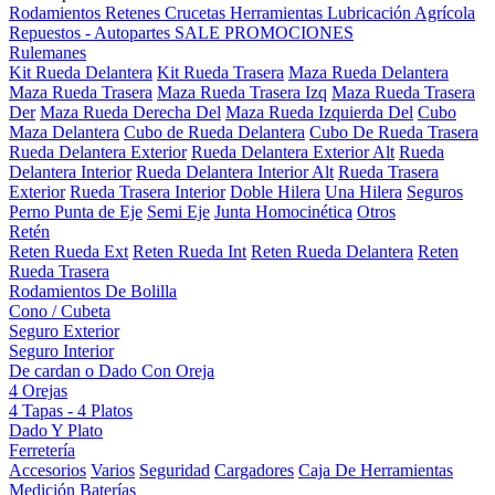
Rodamientos
Retenes
Crucetas
Herramientas
Lubricación
Agrícola
Repuestos - Autopartes
SALE
PROMOCIONES
Rulemanes
Kit Rueda Delantera
Kit Rueda Trasera
Maza Rueda Delantera
Maza Rueda Trasera
Maza Rueda Trasera Izq
Maza Rueda Trasera
Der
Maza Rueda Derecha Del
Maza Rueda Izquierda Del
Cubo
Maza Delantera
Cubo de Rueda Delantera
Cubo De Rueda Trasera
Rueda Delantera Exterior
Rueda Delantera Exterior Alt
Rueda
Delantera Interior
Rueda Delantera Interior Alt
Rueda Trasera
Exterior
Rueda Trasera Interior
Doble Hilera
Una Hilera
Seguros
Perno Punta de Eje
Semi Eje
Junta Homocinética
Otros
Retén
Reten Rueda Ext
Reten Rueda Int
Reten Rueda Delantera
Reten
Rueda Trasera
Rodamientos De Bolilla
Cono / Cubeta
Seguro Exterior
Seguro Interior
De cardan o Dado Con Oreja
4 Orejas
4 Tapas - 4 Platos
Dado Y Plato
Ferretería
Accesorios
Varios
Seguridad
Cargadores
Caja De Herramientas
Medición
Baterías