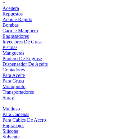
+
Aceitera
Repuestos
Acople Rápido
Bombas
Carrete Manguera
Engrasadores
Inyectores De Grasa
Pistolas
Mangueras
Puntero De Engrase
Dispensador De Aceite
Contadores
Para Aceite
Para Grasa
Monupunto
Transportadores
Spray
+
Multiuso
Para Cadenas
Para Cables De Acero
Engranajes
Silicona
Solvente