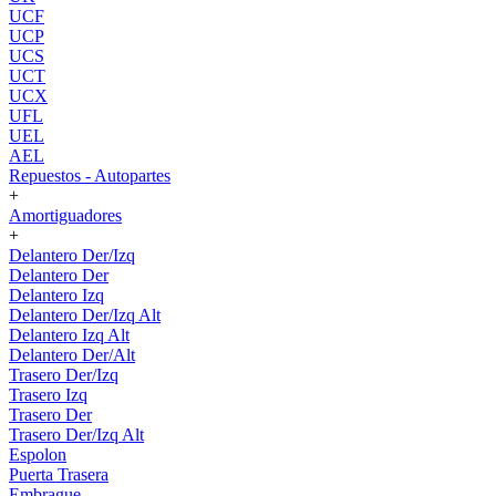
UCF
UCP
UCS
UCT
UCX
UFL
UEL
AEL
Repuestos - Autopartes
+
Amortiguadores
+
Delantero Der/Izq
Delantero Der
Delantero Izq
Delantero Der/Izq Alt
Delantero Izq Alt
Delantero Der/Alt
Trasero Der/Izq
Trasero Izq
Trasero Der
Trasero Der/Izq Alt
Espolon
Puerta Trasera
Embrague