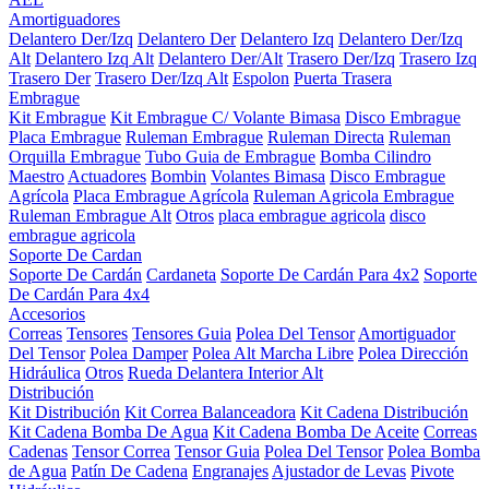
Amortiguadores
Delantero Der/Izq
Delantero Der
Delantero Izq
Delantero Der/Izq
Alt
Delantero Izq Alt
Delantero Der/Alt
Trasero Der/Izq
Trasero Izq
Trasero Der
Trasero Der/Izq Alt
Espolon
Puerta Trasera
Embrague
Kit Embrague
Kit Embrague C/ Volante Bimasa
Disco Embrague
Placa Embrague
Ruleman Embrague
Ruleman Directa
Ruleman
Orquilla Embrague
Tubo Guia de Embrague
Bomba Cilindro
Maestro
Actuadores
Bombin
Volantes Bimasa
Disco Embrague
Agrícola
Placa Embrague Agrícola
Ruleman Agricola Embrague
Ruleman Embrague Alt
Otros
placa embrague agricola
disco
embrague agricola
Soporte De Cardan
Soporte De Cardán
Cardaneta
Soporte De Cardán Para 4x2
Soporte
De Cardán Para 4x4
Accesorios
Correas
Tensores
Tensores Guia
Polea Del Tensor
Amortiguador
Del Tensor
Polea Damper
Polea Alt Marcha Libre
Polea Dirección
Hidráulica
Otros
Rueda Delantera Interior Alt
Distribución
Kit Distribución
Kit Correa Balanceadora
Kit Cadena Distribución
Kit Cadena Bomba De Agua
Kit Cadena Bomba De Aceite
Correas
Cadenas
Tensor Correa
Tensor Guia
Polea Del Tensor
Polea Bomba
de Agua
Patín De Cadena
Engranajes
Ajustador de Levas
Pivote