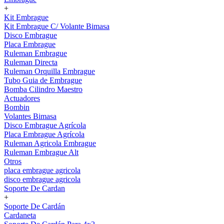
+
Kit Embrague
Kit Embrague C/ Volante Bimasa
Disco Embrague
Placa Embrague
Ruleman Embrague
Ruleman Directa
Ruleman Orquilla Embrague
Tubo Guia de Embrague
Bomba Cilindro Maestro
Actuadores
Bombin
Volantes Bimasa
Disco Embrague Agrícola
Placa Embrague Agrícola
Ruleman Agricola Embrague
Ruleman Embrague Alt
Otros
placa embrague agricola
disco embrague agricola
Soporte De Cardan
+
Soporte De Cardán
Cardaneta