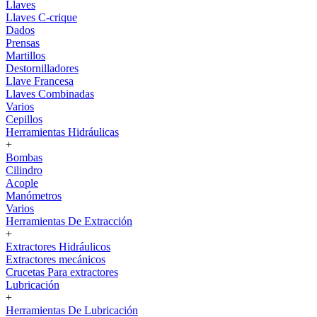
Llaves
Llaves C-crique
Dados
Prensas
Martillos
Destornilladores
Llave Francesa
Llaves Combinadas
Varios
Cepillos
Herramientas Hidráulicas
+
Bombas
Cilindro
Acople
Manómetros
Varios
Herramientas De Extracción
+
Extractores Hidráulicos
Extractores mecánicos
Crucetas Para extractores
Lubricación
+
Herramientas De Lubricación