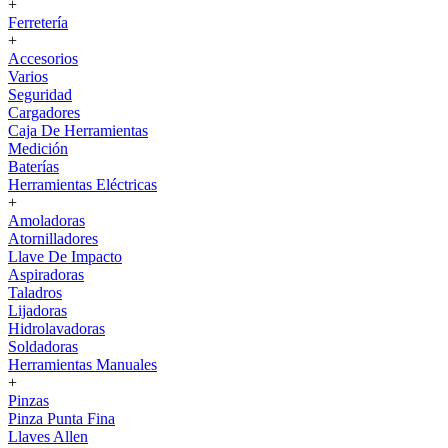
+
Ferretería
+
Accesorios
Varios
Seguridad
Cargadores
Caja De Herramientas
Medición
Baterías
Herramientas Eléctricas
+
Amoladoras
Atornilladores
Llave De Impacto
Aspiradoras
Taladros
Lijadoras
Hidrolavadoras
Soldadoras
Herramientas Manuales
+
Pinzas
Pinza Punta Fina
Llaves Allen