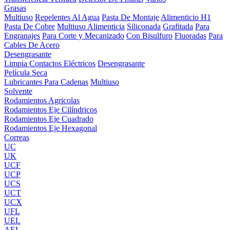
Grasas
Multiuso
Repelentes Al Agua
Pasta De Montaje
Alimenticio H1
Pasta De Cobre
Multiuso Alimenticia
Siliconada
Grafitada
Para
Engranajes
Para Corte y Mecanizado
Con Bisulfuro
Fluoradas
Para
Cables De Acero
Desengrasante
Limpia Contactos Eléctricos
Desengrasante
Película Seca
Lubricantes Para Cadenas
Multiuso
Solvente
Rodamientos Agricolas
Rodamientos Eje Cilíndricos
Rodamientos Eje Cuadrado
Rodamientos Eje Hexagonal
Correas
UC
UK
UCF
UCP
UCS
UCT
UCX
UFL
UEL
AEL