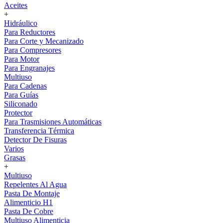
Aceites
+
Hidráulico
Para Reductores
Para Corte y Mecanizado
Para Compresores
Para Motor
Para Engranajes
Multiuso
Para Cadenas
Para Guías
Siliconado
Protector
Para Trasmisiones Automáticas
Transferencia Térmica
Detector De Fisuras
Varios
Grasas
+
Multiuso
Repelentes Al Agua
Pasta De Montaje
Alimenticio H1
Pasta De Cobre
Multiuso Alimenticia