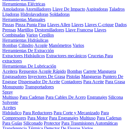
Herramientas Eléctricas
Amoladoras
Atornilladores
Llave De Impacto
Aspiradoras
Taladros
Lijadoras
Hidrolavadoras
Soldadoras
Herramientas Manuales
Pinzas
Pinza Punta Fina
Llaves Allen
Llaves
Llaves C-crique
Dados
Prensas
Martillos
Destornilladores
Llave Francesa
Llaves
Combinadas
Varios
Cepillos
Herramientas Hidráulicas
Bombas
Cilindro
Acople
Manómetros
Varios
Herramientas De Extracción
Extractores Hidráulicos
Extractores mecánicos
Crucetas Para
extractores
Herramientas De Lubricación
Aceitera
Repuestos
Acople Rápido
Bombas
Carrete Manguera
Engrasadores
Inyectores De Grasa
Pistolas
Mangueras
Puntero De
Engrase
Dispensador De Aceite
Contadores
Para Aceite
Para Grasa
Monupunto
Transportadores
Spray
Multiuso
Para Cadenas
Para Cables De Acero
Engranajes
Silicona
Solvente
Aceites
Hidráulico
Para Reductores
Para Corte y Mecanizado
Para
Compresores
Para Motor
Para Engranajes
Multiuso
Para Cadenas
Para Guías
Siliconado
Protector
Para Trasmisiones Automáticas
Transferencia Térmica
Detector De Fisuras
Varios