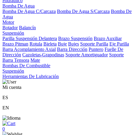
Hidráulico
Bomba De Agua
Bomba De Agua C/Carcaza
Bomba De Agua S/Carcaza
Bomba De
Agua
Motor
Botador
Balancín
Suspensión
Parilla Suspensión Delantera
Brazo Suspensión
Brazo Auxiliar
Brazo Pitman
Rotula
Bieleta
Buje
Bujes
Soporte Parilla
Eje Parilla
Barra Acomplamiento Axial
Barra Dirección
Puntero
Fuelle De
Dirección
Cazoletas-Grapodinas
Soporte Amortiguador
Soporte
Barra Tensora
Mate
Bombas De Combustible
Suspensión
Herramientas De Lubricación
Mi cuenta
ES
EN
0