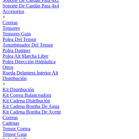
Soporte De Cardán Para 4x2
Soporte De Cardán Para 4x4
Accesorios
+
Correas
Tensores
Tensores Guia
Polea Del Tensor
Amortiguador Del Tensor
Polea Damper
Polea Alt Marcha Libre
Polea Dirección Hidráulica
Otros
Rueda Delantera Interior Alt
Distribución
+
Kit Distribución
Kit Correa Balanceadora
Kit Cadena Distribución
Kit Cadena Bomba De Agua
Kit Cadena Bomba De Aceite
Correas
Cadenas
Tensor Correa
Tensor Guia