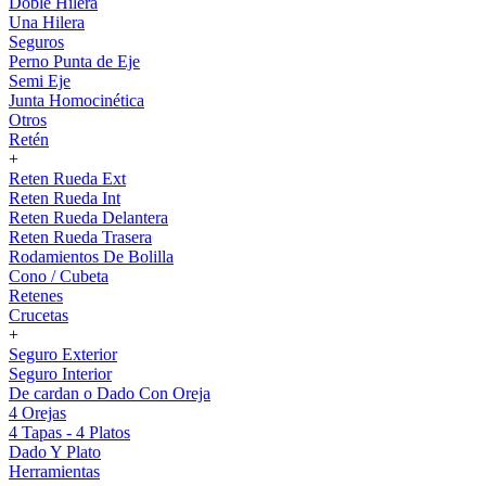
Doble Hilera
Una Hilera
Seguros
Perno Punta de Eje
Semi Eje
Junta Homocinética
Otros
Retén
+
Reten Rueda Ext
Reten Rueda Int
Reten Rueda Delantera
Reten Rueda Trasera
Rodamientos De Bolilla
Cono / Cubeta
Retenes
Crucetas
+
Seguro Exterior
Seguro Interior
De cardan o Dado Con Oreja
4 Orejas
4 Tapas - 4 Platos
Dado Y Plato
Herramientas