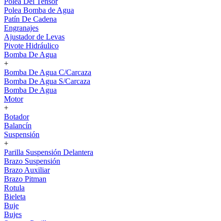
Polea Del Tensor
Polea Bomba de Agua
Patín De Cadena
Engranajes
Ajustador de Levas
Pivote Hidráulico
Bomba De Agua
+
Bomba De Agua C/Carcaza
Bomba De Agua S/Carcaza
Bomba De Agua
Motor
+
Botador
Balancín
Suspensión
+
Parilla Suspensión Delantera
Brazo Suspensión
Brazo Auxiliar
Brazo Pitman
Rotula
Bieleta
Buje
Bujes