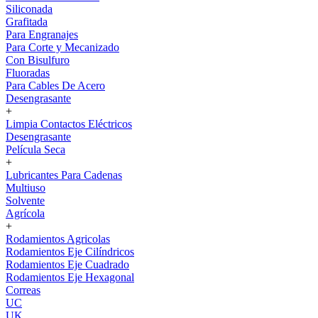
Siliconada
Grafitada
Para Engranajes
Para Corte y Mecanizado
Con Bisulfuro
Fluoradas
Para Cables De Acero
Desengrasante
+
Limpia Contactos Eléctricos
Desengrasante
Película Seca
+
Lubricantes Para Cadenas
Multiuso
Solvente
Agrícola
+
Rodamientos Agricolas
Rodamientos Eje Cilíndricos
Rodamientos Eje Cuadrado
Rodamientos Eje Hexagonal
Correas
UC
UK