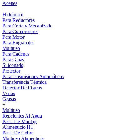
Aceites
+
Hidráulico
Para Reductores
Para Corte y Mecanizado
Para Compresores
Para Motor
Para Engranajes
Multiuso
Para Cadenas
Para Guías
Siliconado
Protector
Para Trasmisiones Automáticas
Transferencia Térmica
Detector De Fisuras
Varios
Grasas
+
Multiuso
Repelentes Al Agua
Pasta De Montaje
Alimenticio H1
Pasta De Cobre
Multiuso Alimenticia