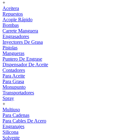
+
Aceitera
Repuestos
Acople Rápido
Bombas
Carrete Manguera
Engrasadores
Inyectores De Grasa
Pistolas
Mangueras
Puntero De Engrase
Dispensador De Aceite
Contadores
Para Aceite
Para Grasa
Monupunto
Transportadores
Spray
+
Multiuso
Para Cadenas
Para Cables De Acero
Engranajes
Silicona
Solvente