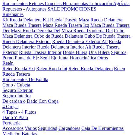
Rodamientos
Retenes
Crucetas
Herramientas
Lubricación
Agrícola
Repuestos - Autopartes
SALE
PROMOCIONES
Rulemanes
Kit Rueda Delantera
Kit Rueda Trasera
Maza Rueda Delantera
Maza Rueda Trasera
Maza Rueda Trasera Izq
Maza Rueda Trasera
Der
Maza Rueda Derecha Del
Maza Rueda Izquierda Del
Cubo
Maza Delantera
Cubo de Rueda Delantera
Cubo De Rueda Trasera
Rueda Delantera Exterior
Rueda Delantera Exterior Alt
Rueda
Delantera Interior
Rueda Delantera Interior Alt
Rueda Trasera
Exterior
Rueda Trasera Interior
Doble Hilera
Una Hilera
Seguros
Perno Punta de Eje
Semi Eje
Junta Homocinética
Otros
Retén
Reten Rueda Ext
Reten Rueda Int
Reten Rueda Delantera
Reten
Rueda Trasera
Rodamientos De Bolilla
Cono / Cubeta
Seguro Exterior
Seguro Interior
De cardan o Dado Con Oreja
4 Orejas
4 Tapas - 4 Platos
Dado Y Plato
Ferretería
Accesorios
Varios
Seguridad
Cargadores
Caja De Herramientas
Medición
Baterías