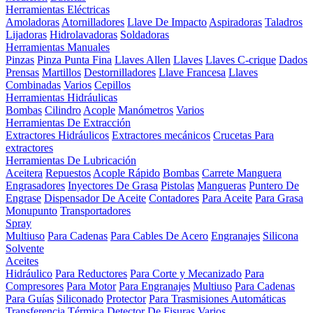
Herramientas Eléctricas
Amoladoras
Atornilladores
Llave De Impacto
Aspiradoras
Taladros
Lijadoras
Hidrolavadoras
Soldadoras
Herramientas Manuales
Pinzas
Pinza Punta Fina
Llaves Allen
Llaves
Llaves C-crique
Dados
Prensas
Martillos
Destornilladores
Llave Francesa
Llaves
Combinadas
Varios
Cepillos
Herramientas Hidráulicas
Bombas
Cilindro
Acople
Manómetros
Varios
Herramientas De Extracción
Extractores Hidráulicos
Extractores mecánicos
Crucetas Para
extractores
Herramientas De Lubricación
Aceitera
Repuestos
Acople Rápido
Bombas
Carrete Manguera
Engrasadores
Inyectores De Grasa
Pistolas
Mangueras
Puntero De
Engrase
Dispensador De Aceite
Contadores
Para Aceite
Para Grasa
Monupunto
Transportadores
Spray
Multiuso
Para Cadenas
Para Cables De Acero
Engranajes
Silicona
Solvente
Aceites
Hidráulico
Para Reductores
Para Corte y Mecanizado
Para
Compresores
Para Motor
Para Engranajes
Multiuso
Para Cadenas
Para Guías
Siliconado
Protector
Para Trasmisiones Automáticas
Transferencia Térmica
Detector De Fisuras
Varios