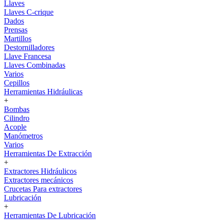
Llaves
Llaves C-crique
Dados
Prensas
Martillos
Destornilladores
Llave Francesa
Llaves Combinadas
Varios
Cepillos
Herramientas Hidráulicas
+
Bombas
Cilindro
Acople
Manómetros
Varios
Herramientas De Extracción
+
Extractores Hidráulicos
Extractores mecánicos
Crucetas Para extractores
Lubricación
+
Herramientas De Lubricación