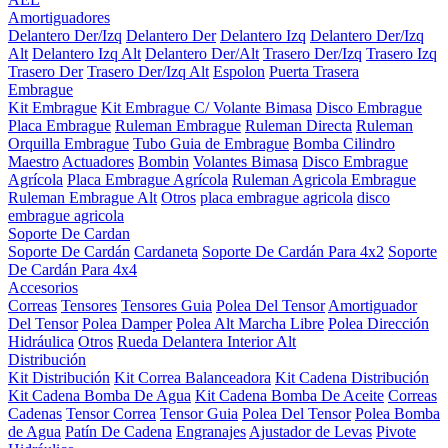
Amortiguadores
Delantero Der/Izq
Delantero Der
Delantero Izq
Delantero Der/Izq
Alt
Delantero Izq Alt
Delantero Der/Alt
Trasero Der/Izq
Trasero Izq
Trasero Der
Trasero Der/Izq Alt
Espolon
Puerta Trasera
Embrague
Kit Embrague
Kit Embrague C/ Volante Bimasa
Disco Embrague
Placa Embrague
Ruleman Embrague
Ruleman Directa
Ruleman
Orquilla Embrague
Tubo Guia de Embrague
Bomba Cilindro
Maestro
Actuadores
Bombin
Volantes Bimasa
Disco Embrague
Agrícola
Placa Embrague Agrícola
Ruleman Agricola Embrague
Ruleman Embrague Alt
Otros
placa embrague agricola
disco
embrague agricola
Soporte De Cardan
Soporte De Cardán
Cardaneta
Soporte De Cardán Para 4x2
Soporte
De Cardán Para 4x4
Accesorios
Correas
Tensores
Tensores Guia
Polea Del Tensor
Amortiguador
Del Tensor
Polea Damper
Polea Alt Marcha Libre
Polea Dirección
Hidráulica
Otros
Rueda Delantera Interior Alt
Distribución
Kit Distribución
Kit Correa Balanceadora
Kit Cadena Distribución
Kit Cadena Bomba De Agua
Kit Cadena Bomba De Aceite
Correas
Cadenas
Tensor Correa
Tensor Guia
Polea Del Tensor
Polea Bomba
de Agua
Patín De Cadena
Engranajes
Ajustador de Levas
Pivote