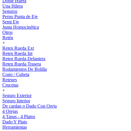
Doble Hilera
Una Hilera
Seguros
Perno Punta de Eje
Semi Eje
Junta Homocinética
Otros
Retén
+
Reten Rueda Ext
Reten Rueda Int
Reten Rueda Delantera
Reten Rueda Trasera
Rodamientos De Bolilla
Cono / Cubeta
Retenes
Crucetas
+
Seguro Exterior
Seguro Interior
De cardan o Dado Con Oreja
4 Orejas
4 Tapas - 4 Platos
Dado Y Plato
Herramientas