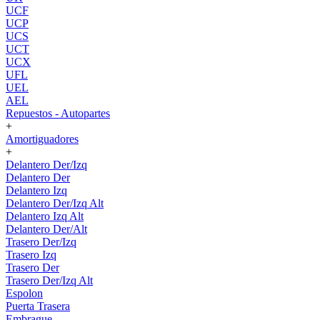
UCF
UCP
UCS
UCT
UCX
UFL
UEL
AEL
Repuestos - Autopartes
+
Amortiguadores
+
Delantero Der/Izq
Delantero Der
Delantero Izq
Delantero Der/Izq Alt
Delantero Izq Alt
Delantero Der/Alt
Trasero Der/Izq
Trasero Izq
Trasero Der
Trasero Der/Izq Alt
Espolon
Puerta Trasera
Embrague