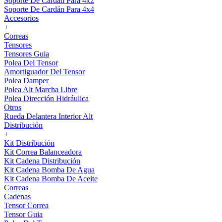
Soporte De Cardán Para 4x2
Soporte De Cardán Para 4x4
Accesorios
+
Correas
Tensores
Tensores Guia
Polea Del Tensor
Amortiguador Del Tensor
Polea Damper
Polea Alt Marcha Libre
Polea Dirección Hidráulica
Otros
Rueda Delantera Interior Alt
Distribución
+
Kit Distribución
Kit Correa Balanceadora
Kit Cadena Distribución
Kit Cadena Bomba De Agua
Kit Cadena Bomba De Aceite
Correas
Cadenas
Tensor Correa
Tensor Guia