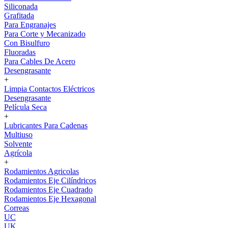
Siliconada
Grafitada
Para Engranajes
Para Corte y Mecanizado
Con Bisulfuro
Fluoradas
Para Cables De Acero
Desengrasante
+
Limpia Contactos Eléctricos
Desengrasante
Película Seca
+
Lubricantes Para Cadenas
Multiuso
Solvente
Agrícola
+
Rodamientos Agricolas
Rodamientos Eje Cilíndricos
Rodamientos Eje Cuadrado
Rodamientos Eje Hexagonal
Correas
UC
UK