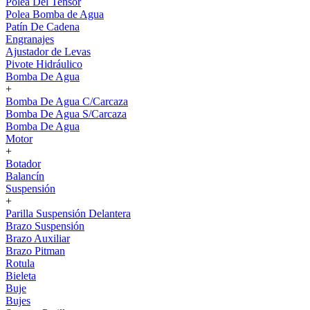
Polea Del Tensor
Polea Bomba de Agua
Patín De Cadena
Engranajes
Ajustador de Levas
Pivote Hidráulico
Bomba De Agua
+
Bomba De Agua C/Carcaza
Bomba De Agua S/Carcaza
Bomba De Agua
Motor
+
Botador
Balancín
Suspensión
+
Parilla Suspensión Delantera
Brazo Suspensión
Brazo Auxiliar
Brazo Pitman
Rotula
Bieleta
Buje
Bujes