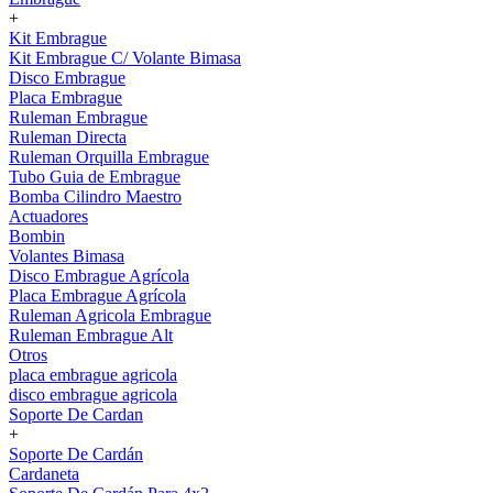
+
Kit Embrague
Kit Embrague C/ Volante Bimasa
Disco Embrague
Placa Embrague
Ruleman Embrague
Ruleman Directa
Ruleman Orquilla Embrague
Tubo Guia de Embrague
Bomba Cilindro Maestro
Actuadores
Bombin
Volantes Bimasa
Disco Embrague Agrícola
Placa Embrague Agrícola
Ruleman Agricola Embrague
Ruleman Embrague Alt
Otros
placa embrague agricola
disco embrague agricola
Soporte De Cardan
+
Soporte De Cardán
Cardaneta