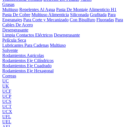
Grasas
Multiuso
Repelentes Al Agua
Pasta De Montaje
Alimenticio H1
Pasta De Cobre
Multiuso Alimenticia
Siliconada
Grafitada
Para
Engranajes
Para Corte y Mecanizado
Con Bisulfuro
Fluoradas
Para
Cables De Acero
Desengrasante
Limpia Contactos Eléctricos
Desengrasante
Película Seca
Lubricantes Para Cadenas
Multiuso
Solvente
Rodamientos Agricolas
Rodamientos Eje Cilíndricos
Rodamientos Eje Cuadrado
Rodamientos Eje Hexagonal
Correas
UC
UK
UCF
UCP
UCS
UCT
UCX
UFL
UEL
AEL