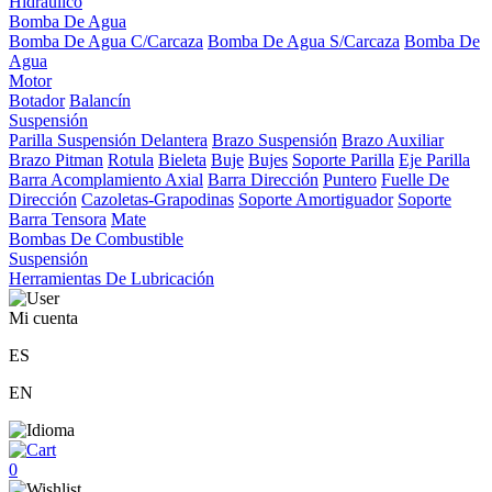
Hidráulico
Bomba De Agua
Bomba De Agua C/Carcaza
Bomba De Agua S/Carcaza
Bomba De
Agua
Motor
Botador
Balancín
Suspensión
Parilla Suspensión Delantera
Brazo Suspensión
Brazo Auxiliar
Brazo Pitman
Rotula
Bieleta
Buje
Bujes
Soporte Parilla
Eje Parilla
Barra Acomplamiento Axial
Barra Dirección
Puntero
Fuelle De
Dirección
Cazoletas-Grapodinas
Soporte Amortiguador
Soporte
Barra Tensora
Mate
Bombas De Combustible
Suspensión
Herramientas De Lubricación
Mi cuenta
ES
EN
0