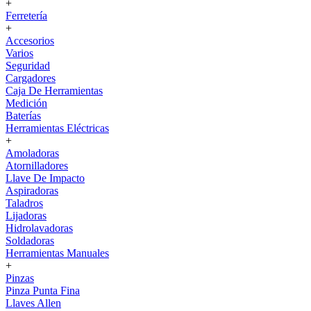
+
Ferretería
+
Accesorios
Varios
Seguridad
Cargadores
Caja De Herramientas
Medición
Baterías
Herramientas Eléctricas
+
Amoladoras
Atornilladores
Llave De Impacto
Aspiradoras
Taladros
Lijadoras
Hidrolavadoras
Soldadoras
Herramientas Manuales
+
Pinzas
Pinza Punta Fina
Llaves Allen