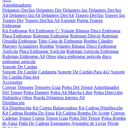
Amortiguadores
Delantero Der/Izq
Delantero Der
Delantero Izq
Delantero Der/Izq
Alt
Delantero Izq Alt
Delantero Der/Alt
Trasero Der/Izq
Trasero Izq
Trasero Der
Trasero Der/Izq Alt
Espolon
Puerta Trasera
Embrague
Kit Embrague
Kit Embrague C/ Volante Bimasa
Disco Embrague
Placa Embrague
Ruleman Embrague
Ruleman Directa
Ruleman
Orquilla Embrague
Tubo Guia de Embrague
Bomba Cilindro
Maestro
Actuadores
Bombin
Volantes Bimasa
Disco Embrague
Agrícola
Placa Embrague Agrícola
Ruleman Agricola Embrague
Ruleman Embrague Alt
Otros
placa embrague agricola
disco
embrague agricola
Soporte De Cardan
Soporte De Cardán
Cardaneta
Soporte De Cardán Para 4x2
Soporte
De Cardán Para 4x4
Accesorios
Correas
Tensores
Tensores Guia
Polea Del Tensor
Amortiguador
Del Tensor
Polea Damper
Polea Alt Marcha Libre
Polea Dirección
Hidráulica
Otros
Rueda Delantera Interior Alt
Distribución
Kit Distribución
Kit Correa Balanceadora
Kit Cadena Distribución
Kit Cadena Bomba De Agua
Kit Cadena Bomba De Aceite
Correas
Cadenas
Tensor Correa
Tensor Guia
Polea Del Tensor
Polea Bomba
de Agua
Patín De Cadena
Engranajes
Ajustador de Levas
Pivote