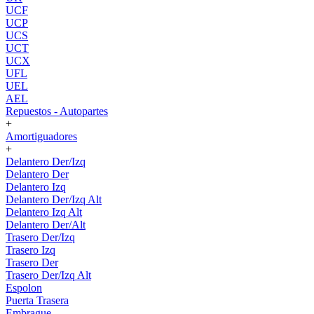
UCF
UCP
UCS
UCT
UCX
UFL
UEL
AEL
Repuestos - Autopartes
+
Amortiguadores
+
Delantero Der/Izq
Delantero Der
Delantero Izq
Delantero Der/Izq Alt
Delantero Izq Alt
Delantero Der/Alt
Trasero Der/Izq
Trasero Izq
Trasero Der
Trasero Der/Izq Alt
Espolon
Puerta Trasera
Embrague