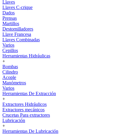
Llaves
Llaves C-crique
Dados
Prensas
Martillos
Destornilladores
Llave Francesa
Llaves Combinadas
Varios
Cepillos
Herramientas Hidráulicas
+
Bombas
Cilindro
Acople
Manómetros
Varios
Herramientas De Extracción
+
Extractores Hidráulicos
Extractores mecánicos
Crucetas Para extractores
Lubricación
+
Herramientas De Lubricación