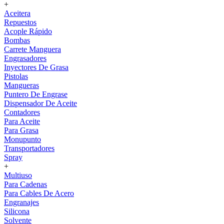
+
Aceitera
Repuestos
Acople Rápido
Bombas
Carrete Manguera
Engrasadores
Inyectores De Grasa
Pistolas
Mangueras
Puntero De Engrase
Dispensador De Aceite
Contadores
Para Aceite
Para Grasa
Monupunto
Transportadores
Spray
+
Multiuso
Para Cadenas
Para Cables De Acero
Engranajes
Silicona
Solvente