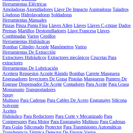
Herramientas Eléctricas
Amoladoras
Atornilladores
Llave De Impacto
Aspiradoras
Taladros
Lijadoras
Hidrolavadoras
Soldadoras
Herramientas Manuales
Pinzas
Pinza Punta Fina
Llaves Allen
Llaves
Llaves C-crique
Dados
Prensas
Martillos
Destornilladores
Llave Francesa
Llaves
Combinadas
Varios
Cepillos
Herramientas Hidráulicas
Bombas
Cilindro
Acople
Manómetros
Varios
Herramientas De Extracción
Extractores Hidráulicos
Extractores mecánicos
Crucetas Para
extractores
Herramientas De Lubricación
Aceitera
Repuestos
Acople Rápido
Bombas
Carrete Manguera
Engrasadores
Inyectores De Grasa
Pistolas
Mangueras
Puntero De
Engrase
Dispensador De Aceite
Contadores
Para Aceite
Para Grasa
Monupunto
Transportadores
Spray
Multiuso
Para Cadenas
Para Cables De Acero
Engranajes
Silicona
Solvente
Aceites
Hidráulico
Para Reductores
Para Corte y Mecanizado
Para
Compresores
Para Motor
Para Engranajes
Multiuso
Para Cadenas
Para Guías
Siliconado
Protector
Para Trasmisiones Automáticas
Transferencia Térmica
Detector De Fisuras
Varios