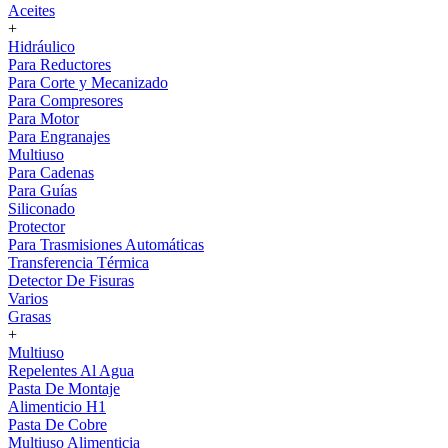
Aceites
+
Hidráulico
Para Reductores
Para Corte y Mecanizado
Para Compresores
Para Motor
Para Engranajes
Multiuso
Para Cadenas
Para Guías
Siliconado
Protector
Para Trasmisiones Automáticas
Transferencia Térmica
Detector De Fisuras
Varios
Grasas
+
Multiuso
Repelentes Al Agua
Pasta De Montaje
Alimenticio H1
Pasta De Cobre
Multiuso Alimenticia