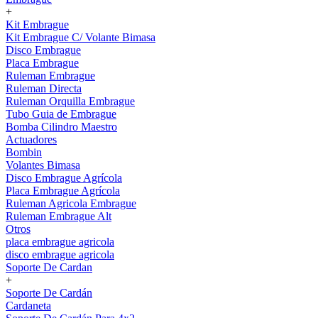
+
Kit Embrague
Kit Embrague C/ Volante Bimasa
Disco Embrague
Placa Embrague
Ruleman Embrague
Ruleman Directa
Ruleman Orquilla Embrague
Tubo Guia de Embrague
Bomba Cilindro Maestro
Actuadores
Bombin
Volantes Bimasa
Disco Embrague Agrícola
Placa Embrague Agrícola
Ruleman Agricola Embrague
Ruleman Embrague Alt
Otros
placa embrague agricola
disco embrague agricola
Soporte De Cardan
+
Soporte De Cardán
Cardaneta