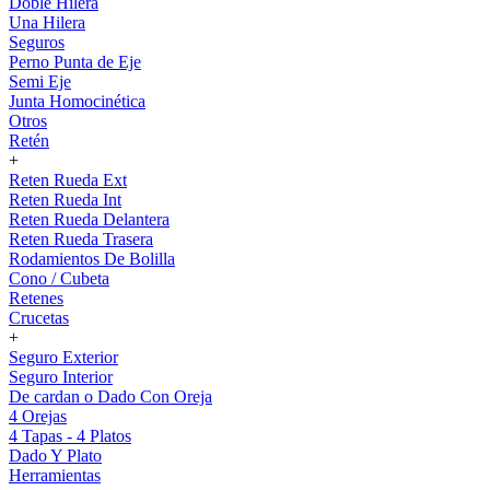
Doble Hilera
Una Hilera
Seguros
Perno Punta de Eje
Semi Eje
Junta Homocinética
Otros
Retén
+
Reten Rueda Ext
Reten Rueda Int
Reten Rueda Delantera
Reten Rueda Trasera
Rodamientos De Bolilla
Cono / Cubeta
Retenes
Crucetas
+
Seguro Exterior
Seguro Interior
De cardan o Dado Con Oreja
4 Orejas
4 Tapas - 4 Platos
Dado Y Plato
Herramientas