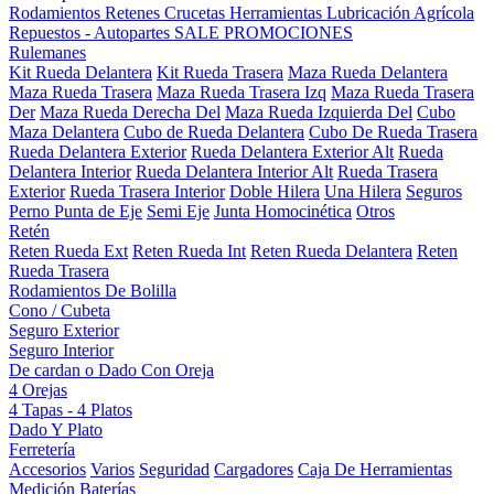
Rodamientos
Retenes
Crucetas
Herramientas
Lubricación
Agrícola
Repuestos - Autopartes
SALE
PROMOCIONES
Rulemanes
Kit Rueda Delantera
Kit Rueda Trasera
Maza Rueda Delantera
Maza Rueda Trasera
Maza Rueda Trasera Izq
Maza Rueda Trasera
Der
Maza Rueda Derecha Del
Maza Rueda Izquierda Del
Cubo
Maza Delantera
Cubo de Rueda Delantera
Cubo De Rueda Trasera
Rueda Delantera Exterior
Rueda Delantera Exterior Alt
Rueda
Delantera Interior
Rueda Delantera Interior Alt
Rueda Trasera
Exterior
Rueda Trasera Interior
Doble Hilera
Una Hilera
Seguros
Perno Punta de Eje
Semi Eje
Junta Homocinética
Otros
Retén
Reten Rueda Ext
Reten Rueda Int
Reten Rueda Delantera
Reten
Rueda Trasera
Rodamientos De Bolilla
Cono / Cubeta
Seguro Exterior
Seguro Interior
De cardan o Dado Con Oreja
4 Orejas
4 Tapas - 4 Platos
Dado Y Plato
Ferretería
Accesorios
Varios
Seguridad
Cargadores
Caja De Herramientas
Medición
Baterías