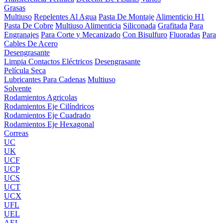
Grasas
Multiuso
Repelentes Al Agua
Pasta De Montaje
Alimenticio H1
Pasta De Cobre
Multiuso Alimenticia
Siliconada
Grafitada
Para
Engranajes
Para Corte y Mecanizado
Con Bisulfuro
Fluoradas
Para
Cables De Acero
Desengrasante
Limpia Contactos Eléctricos
Desengrasante
Película Seca
Lubricantes Para Cadenas
Multiuso
Solvente
Rodamientos Agricolas
Rodamientos Eje Cilíndricos
Rodamientos Eje Cuadrado
Rodamientos Eje Hexagonal
Correas
UC
UK
UCF
UCP
UCS
UCT
UCX
UFL
UEL
AEL