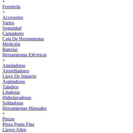
+
Ferretería
+
Accesorios
Varios
Seguridad
Cargadores
Caja De Herramientas
Medición
Baterías
Herramientas Eléctricas
+
Amoladoras
Atornilladores
Llave De Impacto
Aspiradoras
Taladros
Lijadoras
Hidrolavadoras
Soldadoras
Herramientas Manuales
+
Pinzas
Pinza Punta Fina
Llaves Allen