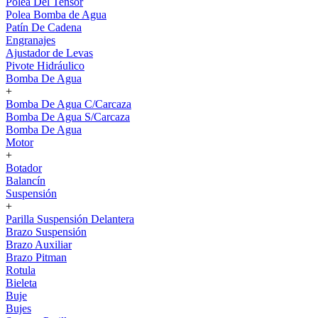
Polea Del Tensor
Polea Bomba de Agua
Patín De Cadena
Engranajes
Ajustador de Levas
Pivote Hidráulico
Bomba De Agua
+
Bomba De Agua C/Carcaza
Bomba De Agua S/Carcaza
Bomba De Agua
Motor
+
Botador
Balancín
Suspensión
+
Parilla Suspensión Delantera
Brazo Suspensión
Brazo Auxiliar
Brazo Pitman
Rotula
Bieleta
Buje
Bujes