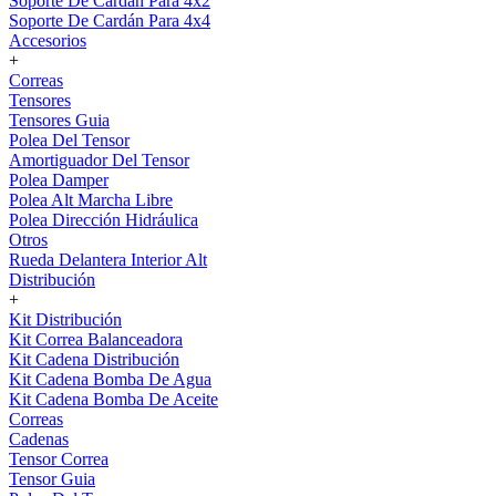
Soporte De Cardán Para 4x2
Soporte De Cardán Para 4x4
Accesorios
+
Correas
Tensores
Tensores Guia
Polea Del Tensor
Amortiguador Del Tensor
Polea Damper
Polea Alt Marcha Libre
Polea Dirección Hidráulica
Otros
Rueda Delantera Interior Alt
Distribución
+
Kit Distribución
Kit Correa Balanceadora
Kit Cadena Distribución
Kit Cadena Bomba De Agua
Kit Cadena Bomba De Aceite
Correas
Cadenas
Tensor Correa
Tensor Guia