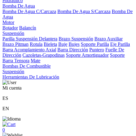
Hidráulico
Bomba De Agua
Bomba De Agua C/Carcaza
Bomba De Agua S/Carcaza
Bomba De
Agua
Motor
Botador
Balancín
Suspensión
Parilla Suspensión Delantera
Brazo Suspensión
Brazo Auxiliar
Brazo Pitman
Rotula
Bieleta
Buje
Bujes
Soporte Parilla
Eje Parilla
Barra Acomplamiento Axial
Barra Dirección
Puntero
Fuelle De
Dirección
Cazoletas-Grapodinas
Soporte Amortiguador
Soporte
Barra Tensora
Mate
Bombas De Combustible
Suspensión
Herramientas De Lubricación
Mi cuenta
ES
EN
0