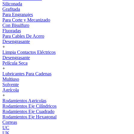
Siliconada
Grafitada
Para Engranajes
Para Corte y Mecanizado
Con Bisulfuro
Fluoradas
Para Cables De Acero
Desengrasante
+
Limpia Contactos Eléctricos
Desengrasante
Película Seca
+
Lubricantes Para Cadenas
Multiuso
Solvente
Agrícola
+
Rodamientos Agricolas
Rodamientos Eje Cilíndricos
Rodamientos Eje Cuadrado
Rodamientos Eje Hexagonal
Correas
UC
UK