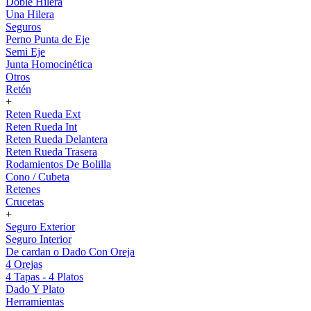
Doble Hilera
Una Hilera
Seguros
Perno Punta de Eje
Semi Eje
Junta Homocinética
Otros
Retén
+
Reten Rueda Ext
Reten Rueda Int
Reten Rueda Delantera
Reten Rueda Trasera
Rodamientos De Bolilla
Cono / Cubeta
Retenes
Crucetas
+
Seguro Exterior
Seguro Interior
De cardan o Dado Con Oreja
4 Orejas
4 Tapas - 4 Platos
Dado Y Plato
Herramientas