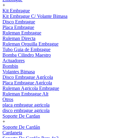
+
Kit Embrague
Kit Embrague C/ Volante Bimasa
Disco Embrague
Placa Embrague
Ruleman Embrague
Ruleman Directa
Ruleman Orquilla Embrague
Tubo Guia de Embrague
Bomba Cilindro Maestro
Actuadores
Bombin
Volantes Bimasa
Disco Embrague Agrícola
Placa Embrague Agrícola
Ruleman Agricola Embrague
Ruleman Embrague Alt
Otros
placa embrague agricola
disco embrague agricola
Soporte De Cardan
+
Soporte De Cardán
Cardaneta