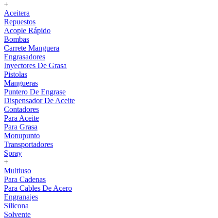
+
Aceitera
Repuestos
Acople Rápido
Bombas
Carrete Manguera
Engrasadores
Inyectores De Grasa
Pistolas
Mangueras
Puntero De Engrase
Dispensador De Aceite
Contadores
Para Aceite
Para Grasa
Monupunto
Transportadores
Spray
+
Multiuso
Para Cadenas
Para Cables De Acero
Engranajes
Silicona
Solvente