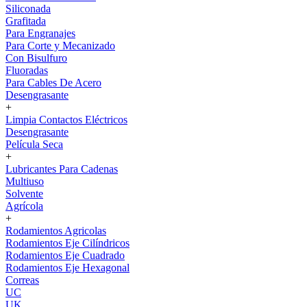
Siliconada
Grafitada
Para Engranajes
Para Corte y Mecanizado
Con Bisulfuro
Fluoradas
Para Cables De Acero
Desengrasante
+
Limpia Contactos Eléctricos
Desengrasante
Película Seca
+
Lubricantes Para Cadenas
Multiuso
Solvente
Agrícola
+
Rodamientos Agricolas
Rodamientos Eje Cilíndricos
Rodamientos Eje Cuadrado
Rodamientos Eje Hexagonal
Correas
UC
UK