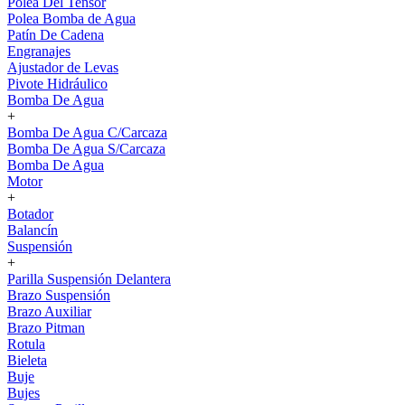
Polea Del Tensor
Polea Bomba de Agua
Patín De Cadena
Engranajes
Ajustador de Levas
Pivote Hidráulico
Bomba De Agua
+
Bomba De Agua C/Carcaza
Bomba De Agua S/Carcaza
Bomba De Agua
Motor
+
Botador
Balancín
Suspensión
+
Parilla Suspensión Delantera
Brazo Suspensión
Brazo Auxiliar
Brazo Pitman
Rotula
Bieleta
Buje
Bujes