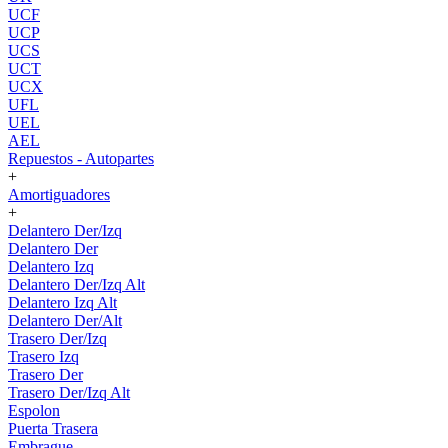
UCF
UCP
UCS
UCT
UCX
UFL
UEL
AEL
Repuestos - Autopartes
+
Amortiguadores
+
Delantero Der/Izq
Delantero Der
Delantero Izq
Delantero Der/Izq Alt
Delantero Izq Alt
Delantero Der/Alt
Trasero Der/Izq
Trasero Izq
Trasero Der
Trasero Der/Izq Alt
Espolon
Puerta Trasera
Embrague