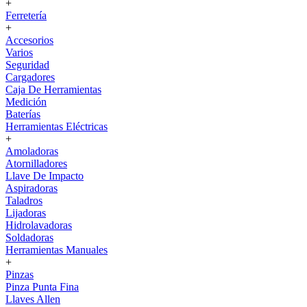
+
Ferretería
+
Accesorios
Varios
Seguridad
Cargadores
Caja De Herramientas
Medición
Baterías
Herramientas Eléctricas
+
Amoladoras
Atornilladores
Llave De Impacto
Aspiradoras
Taladros
Lijadoras
Hidrolavadoras
Soldadoras
Herramientas Manuales
+
Pinzas
Pinza Punta Fina
Llaves Allen