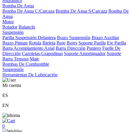
Hidráulico
Bomba De Agua
Bomba De Agua C/Carcaza
Bomba De Agua S/Carcaza
Bomba De
Agua
Motor
Botador
Balancín
Suspensión
Parilla Suspensión Delantera
Brazo Suspensión
Brazo Auxiliar
Brazo Pitman
Rotula
Bieleta
Buje
Bujes
Soporte Parilla
Eje Parilla
Barra Acomplamiento Axial
Barra Dirección
Puntero
Fuelle De
Dirección
Cazoletas-Grapodinas
Soporte Amortiguador
Soporte
Barra Tensora
Mate
Bombas De Combustible
Suspensión
Herramientas De Lubricación
Mi cuenta
ES
EN
0