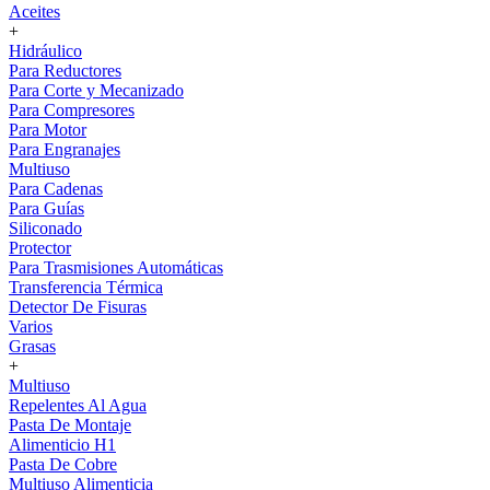
Aceites
+
Hidráulico
Para Reductores
Para Corte y Mecanizado
Para Compresores
Para Motor
Para Engranajes
Multiuso
Para Cadenas
Para Guías
Siliconado
Protector
Para Trasmisiones Automáticas
Transferencia Térmica
Detector De Fisuras
Varios
Grasas
+
Multiuso
Repelentes Al Agua
Pasta De Montaje
Alimenticio H1
Pasta De Cobre
Multiuso Alimenticia