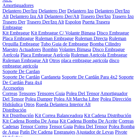
Amortiguadores
Delantero Der/Izq
Delantero Der
Delantero Izq
Delantero Der/Izq
Alt
Delantero Izq Alt
Delantero Der/Alt
Trasero Der/Izq
Trasero Izq
Trasero Der
Trasero Der/Izq Alt
Espolon
Puerta Trasera
Embrague
Kit Embrague
Kit Embrague C/ Volante Bimasa
Disco Embrague
Placa Embrague
Ruleman Embrague
Ruleman Directa
Ruleman
Orquilla Embrague
Tubo Guia de Embrague
Bomba Cilindro
Maestro
Actuadores
Bombin
Volantes Bimasa
Disco Embrague
Agrícola
Placa Embrague Agrícola
Ruleman Agricola Embrague
Ruleman Embrague Alt
Otros
placa embrague agricola
disco
embrague agricola
Soporte De Cardan
Soporte De Cardán
Cardaneta
Soporte De Cardán Para 4x2
Soporte
De Cardán Para 4x4
Accesorios
Correas
Tensores
Tensores Guia
Polea Del Tensor
Amortiguador
Del Tensor
Polea Damper
Polea Alt Marcha Libre
Polea Dirección
Hidráulica
Otros
Rueda Delantera Interior Alt
Distribución
Kit Distribución
Kit Correa Balanceadora
Kit Cadena Distribución
Kit Cadena Bomba De Agua
Kit Cadena Bomba De Aceite
Correas
Cadenas
Tensor Correa
Tensor Guia
Polea Del Tensor
Polea Bomba
de Agua
Patín De Cadena
Engranajes
Ajustador de Levas
Pivote