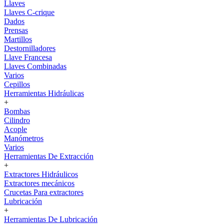
Llaves
Llaves C-crique
Dados
Prensas
Martillos
Destornilladores
Llave Francesa
Llaves Combinadas
Varios
Cepillos
Herramientas Hidráulicas
+
Bombas
Cilindro
Acople
Manómetros
Varios
Herramientas De Extracción
+
Extractores Hidráulicos
Extractores mecánicos
Crucetas Para extractores
Lubricación
+
Herramientas De Lubricación