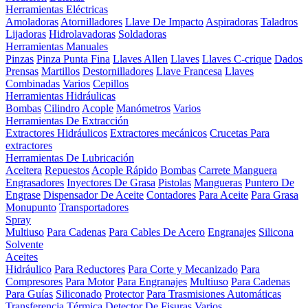
Herramientas Eléctricas
Amoladoras
Atornilladores
Llave De Impacto
Aspiradoras
Taladros
Lijadoras
Hidrolavadoras
Soldadoras
Herramientas Manuales
Pinzas
Pinza Punta Fina
Llaves Allen
Llaves
Llaves C-crique
Dados
Prensas
Martillos
Destornilladores
Llave Francesa
Llaves
Combinadas
Varios
Cepillos
Herramientas Hidráulicas
Bombas
Cilindro
Acople
Manómetros
Varios
Herramientas De Extracción
Extractores Hidráulicos
Extractores mecánicos
Crucetas Para
extractores
Herramientas De Lubricación
Aceitera
Repuestos
Acople Rápido
Bombas
Carrete Manguera
Engrasadores
Inyectores De Grasa
Pistolas
Mangueras
Puntero De
Engrase
Dispensador De Aceite
Contadores
Para Aceite
Para Grasa
Monupunto
Transportadores
Spray
Multiuso
Para Cadenas
Para Cables De Acero
Engranajes
Silicona
Solvente
Aceites
Hidráulico
Para Reductores
Para Corte y Mecanizado
Para
Compresores
Para Motor
Para Engranajes
Multiuso
Para Cadenas
Para Guías
Siliconado
Protector
Para Trasmisiones Automáticas
Transferencia Térmica
Detector De Fisuras
Varios