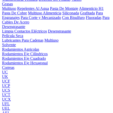
Grasas
Multiuso
Repelentes Al Agua
Pasta De Montaje
Alimenticio H1
Pasta De Cobre
Multiuso Alimenticia
Siliconada
Grafitada
Para
Engranajes
Para Corte y Mecanizado
Con Bisulfuro
Fluoradas
Para
Cables De Acero
Desengrasante
Limpia Contactos Eléctricos
Desengrasante
Película Seca
Lubricantes Para Cadenas
Multiuso
Solvente
Rodamientos Agricolas
Rodamientos Eje Cilíndricos
Rodamientos Eje Cuadrado
Rodamientos Eje Hexagonal
Correas
UC
UK
UCF
UCP
UCS
UCT
UCX
UFL
UEL
AEL