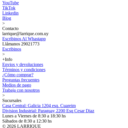
YouTube
TikTok
Linkedin
Blog
>
Contacto
larrique@larrique.com.uy
Escribinos Al Whastapp
Llámanos 29021773
Escribinos
>
+Info
Envios y devoluciones
Términos y condiciones
¿Cómo comprar?
Preguntas frecuentes
Medios de pago
Trabaja con nosotros
>
Sucursales
Casa Central: Galicia 1204 esq. Cuareim
Division Industrial: Paraguay 2200 Esq Cesar Diaz
Lunes a Viernes de 8:30 a 18:30 hs
Sábados de 8:30 a 12:30 hs
© 2026 LARRIQUE