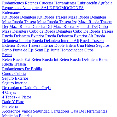
Rodamientos
Retenes
Crucetas
Herramientas
Lubricación
Agrícola
Repuestos - Autopartes
SALE
PROMOCIONES
Rulemanes
Kit Rueda Delantera
Kit Rueda Trasera
Maza Rueda Delantera
Maza Rueda Trasera
Maza Rueda Trasera Izq
Maza Rueda Trasera
Der
Maza Rueda Derecha Del
Maza Rueda Izquierda Del
Cubo
Maza Delantera
Cubo de Rueda Delantera
Cubo De Rueda Trasera
Rueda Delantera Exterior
Rueda Delantera Exterior Alt
Rueda
Delantera Interior
Rueda Delantera Interior Alt
Rueda Trasera
Exterior
Rueda Trasera Interior
Doble Hilera
Una Hilera
Seguros
Perno Punta de Eje
Semi Eje
Junta Homocinética
Otros
Retén
Reten Rueda Ext
Reten Rueda Int
Reten Rueda Delantera
Reten
Rueda Trasera
Rodamientos De Bolilla
Cono / Cubeta
Seguro Exterior
Seguro Interior
De cardan o Dado Con Oreja
4 Orejas
4 Tapas - 4 Platos
Dado Y Plato
Ferretería
Accesorios
Varios
Seguridad
Cargadores
Caja De Herramientas
Medición
Baterías