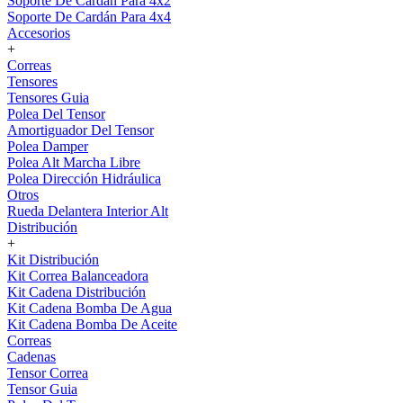
Soporte De Cardán Para 4x2
Soporte De Cardán Para 4x4
Accesorios
+
Correas
Tensores
Tensores Guia
Polea Del Tensor
Amortiguador Del Tensor
Polea Damper
Polea Alt Marcha Libre
Polea Dirección Hidráulica
Otros
Rueda Delantera Interior Alt
Distribución
+
Kit Distribución
Kit Correa Balanceadora
Kit Cadena Distribución
Kit Cadena Bomba De Agua
Kit Cadena Bomba De Aceite
Correas
Cadenas
Tensor Correa
Tensor Guia