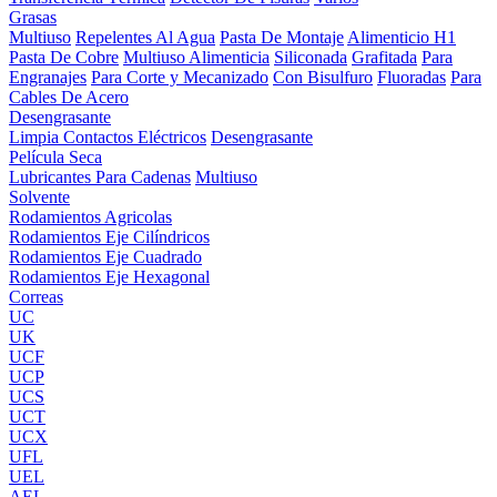
Grasas
Multiuso
Repelentes Al Agua
Pasta De Montaje
Alimenticio H1
Pasta De Cobre
Multiuso Alimenticia
Siliconada
Grafitada
Para
Engranajes
Para Corte y Mecanizado
Con Bisulfuro
Fluoradas
Para
Cables De Acero
Desengrasante
Limpia Contactos Eléctricos
Desengrasante
Película Seca
Lubricantes Para Cadenas
Multiuso
Solvente
Rodamientos Agricolas
Rodamientos Eje Cilíndricos
Rodamientos Eje Cuadrado
Rodamientos Eje Hexagonal
Correas
UC
UK
UCF
UCP
UCS
UCT
UCX
UFL
UEL
AEL