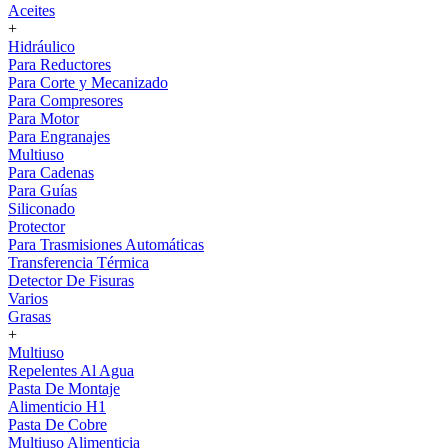
Aceites
+
Hidráulico
Para Reductores
Para Corte y Mecanizado
Para Compresores
Para Motor
Para Engranajes
Multiuso
Para Cadenas
Para Guías
Siliconado
Protector
Para Trasmisiones Automáticas
Transferencia Térmica
Detector De Fisuras
Varios
Grasas
+
Multiuso
Repelentes Al Agua
Pasta De Montaje
Alimenticio H1
Pasta De Cobre
Multiuso Alimenticia