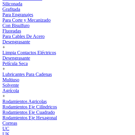
Siliconada
Grafitada
Para Engranajes
Para Corte y Mecanizado
Con Bisulfuro
Fluoradas
Para Cables De Acero
Desengrasante
+
Limpia Contactos Eléctricos
Desengrasante
Película Seca
+
Lubricantes Para Cadenas
Multiuso
Solvente
Agrícola
+
Rodamientos Agricolas
Rodamientos Eje Cilíndricos
Rodamientos Eje Cuadrado
Rodamientos Eje Hexagonal
Correas
UC
UK