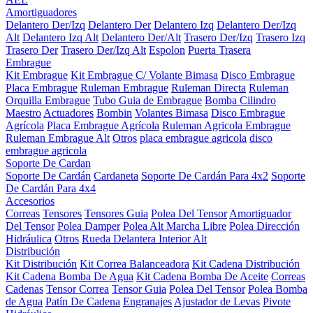
Amortiguadores
Delantero Der/Izq
Delantero Der
Delantero Izq
Delantero Der/Izq
Alt
Delantero Izq Alt
Delantero Der/Alt
Trasero Der/Izq
Trasero Izq
Trasero Der
Trasero Der/Izq Alt
Espolon
Puerta Trasera
Embrague
Kit Embrague
Kit Embrague C/ Volante Bimasa
Disco Embrague
Placa Embrague
Ruleman Embrague
Ruleman Directa
Ruleman
Orquilla Embrague
Tubo Guia de Embrague
Bomba Cilindro
Maestro
Actuadores
Bombin
Volantes Bimasa
Disco Embrague
Agrícola
Placa Embrague Agrícola
Ruleman Agricola Embrague
Ruleman Embrague Alt
Otros
placa embrague agricola
disco
embrague agricola
Soporte De Cardan
Soporte De Cardán
Cardaneta
Soporte De Cardán Para 4x2
Soporte
De Cardán Para 4x4
Accesorios
Correas
Tensores
Tensores Guia
Polea Del Tensor
Amortiguador
Del Tensor
Polea Damper
Polea Alt Marcha Libre
Polea Dirección
Hidráulica
Otros
Rueda Delantera Interior Alt
Distribución
Kit Distribución
Kit Correa Balanceadora
Kit Cadena Distribución
Kit Cadena Bomba De Agua
Kit Cadena Bomba De Aceite
Correas
Cadenas
Tensor Correa
Tensor Guia
Polea Del Tensor
Polea Bomba
de Agua
Patín De Cadena
Engranajes
Ajustador de Levas
Pivote