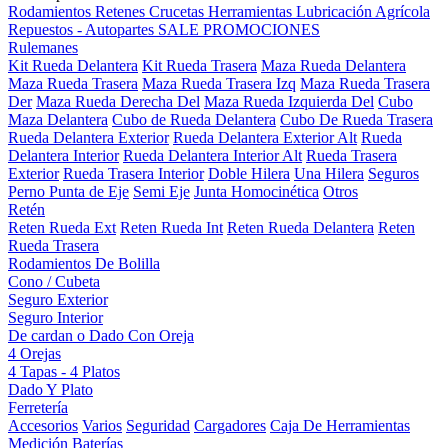
Rodamientos
Retenes
Crucetas
Herramientas
Lubricación
Agrícola
Repuestos - Autopartes
SALE
PROMOCIONES
Rulemanes
Kit Rueda Delantera
Kit Rueda Trasera
Maza Rueda Delantera
Maza Rueda Trasera
Maza Rueda Trasera Izq
Maza Rueda Trasera
Der
Maza Rueda Derecha Del
Maza Rueda Izquierda Del
Cubo
Maza Delantera
Cubo de Rueda Delantera
Cubo De Rueda Trasera
Rueda Delantera Exterior
Rueda Delantera Exterior Alt
Rueda
Delantera Interior
Rueda Delantera Interior Alt
Rueda Trasera
Exterior
Rueda Trasera Interior
Doble Hilera
Una Hilera
Seguros
Perno Punta de Eje
Semi Eje
Junta Homocinética
Otros
Retén
Reten Rueda Ext
Reten Rueda Int
Reten Rueda Delantera
Reten
Rueda Trasera
Rodamientos De Bolilla
Cono / Cubeta
Seguro Exterior
Seguro Interior
De cardan o Dado Con Oreja
4 Orejas
4 Tapas - 4 Platos
Dado Y Plato
Ferretería
Accesorios
Varios
Seguridad
Cargadores
Caja De Herramientas
Medición
Baterías