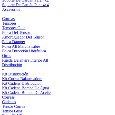
Soporte De Cardán Para 4x2
Soporte De Cardán Para 4x4
Accesorios
+
Correas
Tensores
Tensores Guia
Polea Del Tensor
Amortiguador Del Tensor
Polea Damper
Polea Alt Marcha Libre
Polea Dirección Hidráulica
Otros
Rueda Delantera Interior Alt
Distribución
+
Kit Distribución
Kit Correa Balanceadora
Kit Cadena Distribución
Kit Cadena Bomba De Agua
Kit Cadena Bomba De Aceite
Correas
Cadenas
Tensor Correa
Tensor Guia