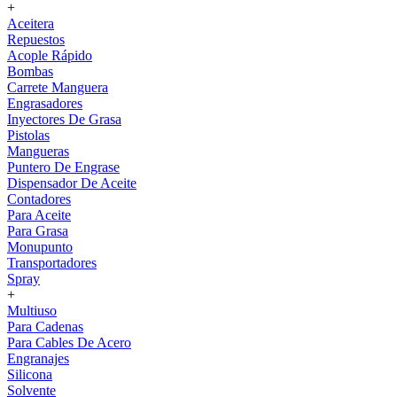
+
Aceitera
Repuestos
Acople Rápido
Bombas
Carrete Manguera
Engrasadores
Inyectores De Grasa
Pistolas
Mangueras
Puntero De Engrase
Dispensador De Aceite
Contadores
Para Aceite
Para Grasa
Monupunto
Transportadores
Spray
+
Multiuso
Para Cadenas
Para Cables De Acero
Engranajes
Silicona
Solvente