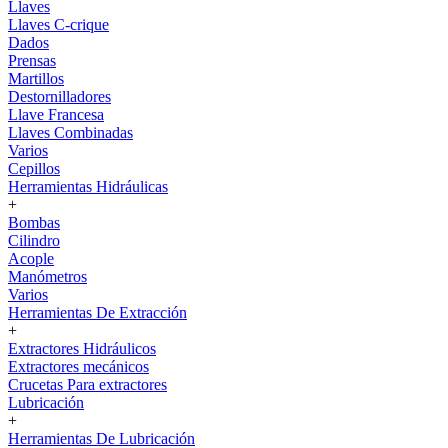
Llaves
Llaves C-crique
Dados
Prensas
Martillos
Destornilladores
Llave Francesa
Llaves Combinadas
Varios
Cepillos
Herramientas Hidráulicas
+
Bombas
Cilindro
Acople
Manómetros
Varios
Herramientas De Extracción
+
Extractores Hidráulicos
Extractores mecánicos
Crucetas Para extractores
Lubricación
+
Herramientas De Lubricación