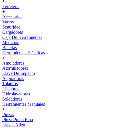
+
Ferretería
+
Accesorios
Varios
Seguridad
Cargadores
Caja De Herramientas
Medición
Baterías
Herramientas Eléctricas
+
Amoladoras
Atornilladores
Llave De Impacto
Aspiradoras
Taladros
Lijadoras
Hidrolavadoras
Soldadoras
Herramientas Manuales
+
Pinzas
Pinza Punta Fina
Llaves Allen