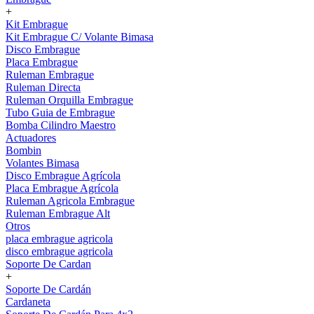
+
Kit Embrague
Kit Embrague C/ Volante Bimasa
Disco Embrague
Placa Embrague
Ruleman Embrague
Ruleman Directa
Ruleman Orquilla Embrague
Tubo Guia de Embrague
Bomba Cilindro Maestro
Actuadores
Bombin
Volantes Bimasa
Disco Embrague Agrícola
Placa Embrague Agrícola
Ruleman Agricola Embrague
Ruleman Embrague Alt
Otros
placa embrague agricola
disco embrague agricola
Soporte De Cardan
+
Soporte De Cardán
Cardaneta