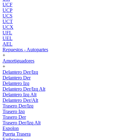
UCF
UCP
UCS
UCT
UCX
UFL
UEL
AEL
Repuestos - Autopartes
+
Amortiguadores
+
Delantero Der/Izq
Delantero Der
Delantero Izq
Delantero Der/Izq Alt
Delantero Izq Alt
Delantero Der/Alt
Trasero Der/Izq
Trasero Izq
Trasero Der
Trasero Der/Izq Alt
Espolon
Puerta Trasera
Embrague