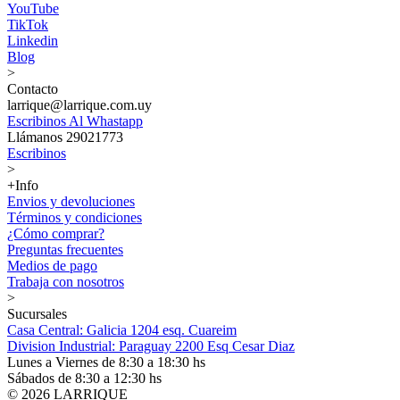
YouTube
TikTok
Linkedin
Blog
>
Contacto
larrique@larrique.com.uy
Escribinos Al Whastapp
Llámanos 29021773
Escribinos
>
+Info
Envios y devoluciones
Términos y condiciones
¿Cómo comprar?
Preguntas frecuentes
Medios de pago
Trabaja con nosotros
>
Sucursales
Casa Central: Galicia 1204 esq. Cuareim
Division Industrial: Paraguay 2200 Esq Cesar Diaz
Lunes a Viernes de 8:30 a 18:30 hs
Sábados de 8:30 a 12:30 hs
© 2026 LARRIQUE