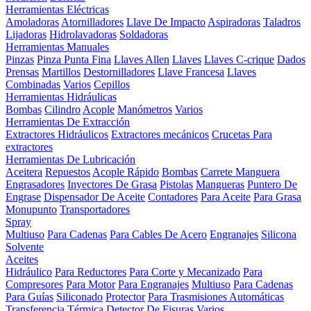
Herramientas Eléctricas
Amoladoras
Atornilladores
Llave De Impacto
Aspiradoras
Taladros
Lijadoras
Hidrolavadoras
Soldadoras
Herramientas Manuales
Pinzas
Pinza Punta Fina
Llaves Allen
Llaves
Llaves C-crique
Dados
Prensas
Martillos
Destornilladores
Llave Francesa
Llaves
Combinadas
Varios
Cepillos
Herramientas Hidráulicas
Bombas
Cilindro
Acople
Manómetros
Varios
Herramientas De Extracción
Extractores Hidráulicos
Extractores mecánicos
Crucetas Para
extractores
Herramientas De Lubricación
Aceitera
Repuestos
Acople Rápido
Bombas
Carrete Manguera
Engrasadores
Inyectores De Grasa
Pistolas
Mangueras
Puntero De
Engrase
Dispensador De Aceite
Contadores
Para Aceite
Para Grasa
Monupunto
Transportadores
Spray
Multiuso
Para Cadenas
Para Cables De Acero
Engranajes
Silicona
Solvente
Aceites
Hidráulico
Para Reductores
Para Corte y Mecanizado
Para
Compresores
Para Motor
Para Engranajes
Multiuso
Para Cadenas
Para Guías
Siliconado
Protector
Para Trasmisiones Automáticas
Transferencia Térmica
Detector De Fisuras
Varios