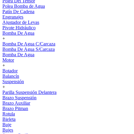
Polea Del Tensor
Polea Bomba de Agua
Patín De Cadena
Engranajes
Ajustador de Levas
Pivote Hidráulico
Bomba De Agua
+
Bomba De Agua C/Carcaza
Bomba De Agua S/Carcaza
Bomba De Agua
Motor
+
Botador
Balancín
Suspensión
+
Parilla Suspensión Delantera
Brazo Suspensión
Brazo Auxiliar
Brazo Pitman
Rotula
Bieleta
Buje
Bujes