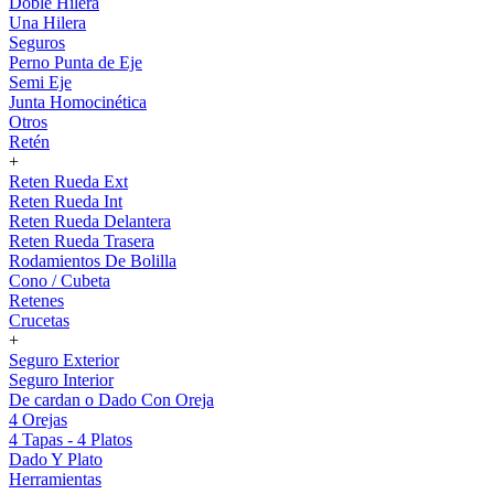
Doble Hilera
Una Hilera
Seguros
Perno Punta de Eje
Semi Eje
Junta Homocinética
Otros
Retén
+
Reten Rueda Ext
Reten Rueda Int
Reten Rueda Delantera
Reten Rueda Trasera
Rodamientos De Bolilla
Cono / Cubeta
Retenes
Crucetas
+
Seguro Exterior
Seguro Interior
De cardan o Dado Con Oreja
4 Orejas
4 Tapas - 4 Platos
Dado Y Plato
Herramientas