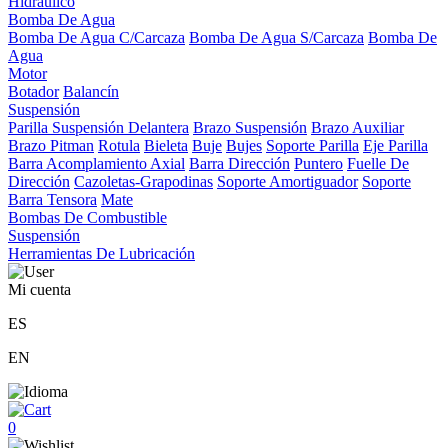
Hidráulico
Bomba De Agua
Bomba De Agua C/Carcaza
Bomba De Agua S/Carcaza
Bomba De
Agua
Motor
Botador
Balancín
Suspensión
Parilla Suspensión Delantera
Brazo Suspensión
Brazo Auxiliar
Brazo Pitman
Rotula
Bieleta
Buje
Bujes
Soporte Parilla
Eje Parilla
Barra Acomplamiento Axial
Barra Dirección
Puntero
Fuelle De
Dirección
Cazoletas-Grapodinas
Soporte Amortiguador
Soporte
Barra Tensora
Mate
Bombas De Combustible
Suspensión
Herramientas De Lubricación
Mi cuenta
ES
EN
0