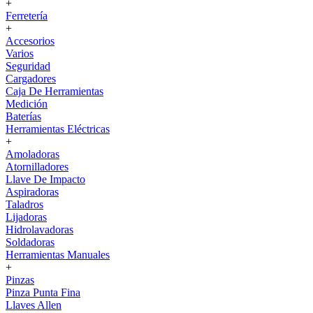
+
Ferretería
+
Accesorios
Varios
Seguridad
Cargadores
Caja De Herramientas
Medición
Baterías
Herramientas Eléctricas
+
Amoladoras
Atornilladores
Llave De Impacto
Aspiradoras
Taladros
Lijadoras
Hidrolavadoras
Soldadoras
Herramientas Manuales
+
Pinzas
Pinza Punta Fina
Llaves Allen