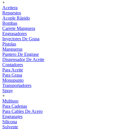
+
Aceitera
Repuestos
Acople Rápido
Bombas
Carrete Manguera
Engrasadores
Inyectores De Grasa
Pistolas
Mangueras
Puntero De Engrase
Dispensador De Aceite
Contadores
Para Aceite
Para Grasa
Monupunto
Transportadores
Spray
+
Multiuso
Para Cadenas
Para Cables De Acero
Engranajes
Silicona
Solvente