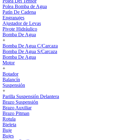
Polea Del Tensor
Polea Bomba de Agua
Patín De Cadena
Engranajes
Ajustador de Levas
Pivote Hidráulico
Bomba De Agua
+
Bomba De Agua C/Carcaza
Bomba De Agua S/Carcaza
Bomba De Agua
Motor
+
Botador
Balancín
Suspensión
+
Parilla Suspensión Delantera
Brazo Suspensión
Brazo Auxiliar
Brazo Pitman
Rotula
Bieleta
Buje
Bujes