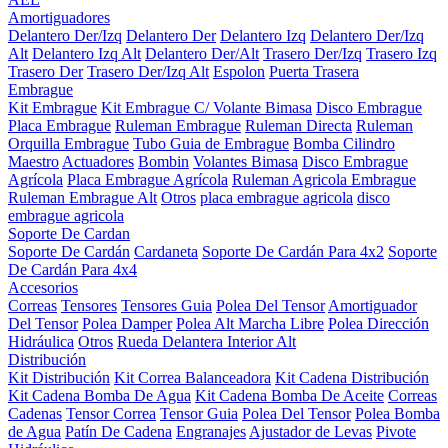
Amortiguadores
Delantero Der/Izq
Delantero Der
Delantero Izq
Delantero Der/Izq
Alt
Delantero Izq Alt
Delantero Der/Alt
Trasero Der/Izq
Trasero Izq
Trasero Der
Trasero Der/Izq Alt
Espolon
Puerta Trasera
Embrague
Kit Embrague
Kit Embrague C/ Volante Bimasa
Disco Embrague
Placa Embrague
Ruleman Embrague
Ruleman Directa
Ruleman
Orquilla Embrague
Tubo Guia de Embrague
Bomba Cilindro
Maestro
Actuadores
Bombin
Volantes Bimasa
Disco Embrague
Agrícola
Placa Embrague Agrícola
Ruleman Agricola Embrague
Ruleman Embrague Alt
Otros
placa embrague agricola
disco
embrague agricola
Soporte De Cardan
Soporte De Cardán
Cardaneta
Soporte De Cardán Para 4x2
Soporte
De Cardán Para 4x4
Accesorios
Correas
Tensores
Tensores Guia
Polea Del Tensor
Amortiguador
Del Tensor
Polea Damper
Polea Alt Marcha Libre
Polea Dirección
Hidráulica
Otros
Rueda Delantera Interior Alt
Distribución
Kit Distribución
Kit Correa Balanceadora
Kit Cadena Distribución
Kit Cadena Bomba De Agua
Kit Cadena Bomba De Aceite
Correas
Cadenas
Tensor Correa
Tensor Guia
Polea Del Tensor
Polea Bomba
de Agua
Patín De Cadena
Engranajes
Ajustador de Levas
Pivote