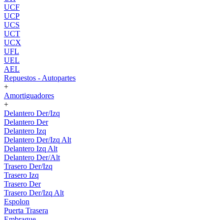
UCF
UCP
UCS
UCT
UCX
UFL
UEL
AEL
Repuestos - Autopartes
+
Amortiguadores
+
Delantero Der/Izq
Delantero Der
Delantero Izq
Delantero Der/Izq Alt
Delantero Izq Alt
Delantero Der/Alt
Trasero Der/Izq
Trasero Izq
Trasero Der
Trasero Der/Izq Alt
Espolon
Puerta Trasera
Embrague