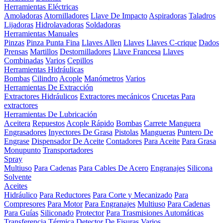
Herramientas Eléctricas
Amoladoras
Atornilladores
Llave De Impacto
Aspiradoras
Taladros
Lijadoras
Hidrolavadoras
Soldadoras
Herramientas Manuales
Pinzas
Pinza Punta Fina
Llaves Allen
Llaves
Llaves C-crique
Dados
Prensas
Martillos
Destornilladores
Llave Francesa
Llaves
Combinadas
Varios
Cepillos
Herramientas Hidráulicas
Bombas
Cilindro
Acople
Manómetros
Varios
Herramientas De Extracción
Extractores Hidráulicos
Extractores mecánicos
Crucetas Para
extractores
Herramientas De Lubricación
Aceitera
Repuestos
Acople Rápido
Bombas
Carrete Manguera
Engrasadores
Inyectores De Grasa
Pistolas
Mangueras
Puntero De
Engrase
Dispensador De Aceite
Contadores
Para Aceite
Para Grasa
Monupunto
Transportadores
Spray
Multiuso
Para Cadenas
Para Cables De Acero
Engranajes
Silicona
Solvente
Aceites
Hidráulico
Para Reductores
Para Corte y Mecanizado
Para
Compresores
Para Motor
Para Engranajes
Multiuso
Para Cadenas
Para Guías
Siliconado
Protector
Para Trasmisiones Automáticas
Transferencia Térmica
Detector De Fisuras
Varios