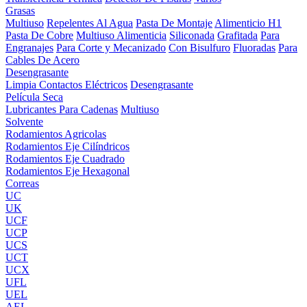
Grasas
Multiuso
Repelentes Al Agua
Pasta De Montaje
Alimenticio H1
Pasta De Cobre
Multiuso Alimenticia
Siliconada
Grafitada
Para
Engranajes
Para Corte y Mecanizado
Con Bisulfuro
Fluoradas
Para
Cables De Acero
Desengrasante
Limpia Contactos Eléctricos
Desengrasante
Película Seca
Lubricantes Para Cadenas
Multiuso
Solvente
Rodamientos Agricolas
Rodamientos Eje Cilíndricos
Rodamientos Eje Cuadrado
Rodamientos Eje Hexagonal
Correas
UC
UK
UCF
UCP
UCS
UCT
UCX
UFL
UEL
AEL