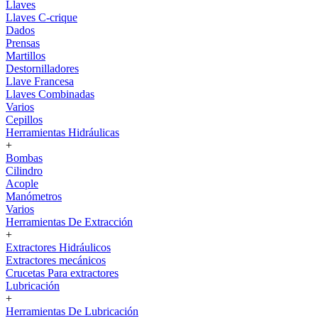
Llaves
Llaves C-crique
Dados
Prensas
Martillos
Destornilladores
Llave Francesa
Llaves Combinadas
Varios
Cepillos
Herramientas Hidráulicas
+
Bombas
Cilindro
Acople
Manómetros
Varios
Herramientas De Extracción
+
Extractores Hidráulicos
Extractores mecánicos
Crucetas Para extractores
Lubricación
+
Herramientas De Lubricación