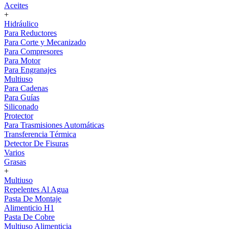
Aceites
+
Hidráulico
Para Reductores
Para Corte y Mecanizado
Para Compresores
Para Motor
Para Engranajes
Multiuso
Para Cadenas
Para Guías
Siliconado
Protector
Para Trasmisiones Automáticas
Transferencia Térmica
Detector De Fisuras
Varios
Grasas
+
Multiuso
Repelentes Al Agua
Pasta De Montaje
Alimenticio H1
Pasta De Cobre
Multiuso Alimenticia