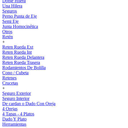
Doble Hilera
Una Hilera
Seguros
Perno Punta de Eje
Semi Eje
Junta Homocinética
Otros
Retén
+
Reten Rueda Ext
Reten Rueda Int
Reten Rueda Delantera
Reten Rueda Trasera
Rodamientos De Bolilla
Cono / Cubeta
Retenes
Crucetas
+
Seguro Exterior
Seguro Interior
De cardan o Dado Con Oreja
4 Orejas
4 Tapas - 4 Platos
Dado Y Plato
Herramientas