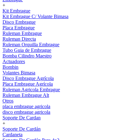
+
Kit Embrague
Kit Embrague C/ Volante Bimasa
Disco Embrague
Placa Embrague
Ruleman Embrague
Ruleman Directa
Ruleman Orquilla Embrague
Tubo Guia de Embrague
Bomba Cilindro Maestro
Actuadores
Bombin
Volantes Bimasa
Disco Embrague Agrícola
Placa Embrague Agrícola
Ruleman Agricola Embrague
Ruleman Embrague Alt
Otros
placa embrague agricola
disco embrague agricola
Soporte De Cardan
+
Soporte De Cardán
Cardaneta