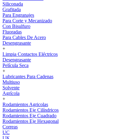
Siliconada
Grafitada
Para Engranajes
Para Corte y Mecanizado
Con Bisulfuro
Fluoradas
Para Cables De Acero
Desengrasante
+
Limpia Contactos Eléctricos
Desengrasante
Película Seca
+
Lubricantes Para Cadenas
Multiuso
Solvente
Agrícola
+
Rodamientos Agricolas
Rodamientos Eje Cilíndricos
Rodamientos Eje Cuadrado
Rodamientos Eje Hexagonal
Correas
UC
UK