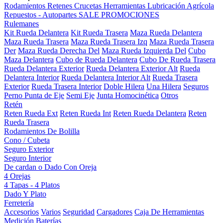
Rodamientos
Retenes
Crucetas
Herramientas
Lubricación
Agrícola
Repuestos - Autopartes
SALE
PROMOCIONES
Rulemanes
Kit Rueda Delantera
Kit Rueda Trasera
Maza Rueda Delantera
Maza Rueda Trasera
Maza Rueda Trasera Izq
Maza Rueda Trasera
Der
Maza Rueda Derecha Del
Maza Rueda Izquierda Del
Cubo
Maza Delantera
Cubo de Rueda Delantera
Cubo De Rueda Trasera
Rueda Delantera Exterior
Rueda Delantera Exterior Alt
Rueda
Delantera Interior
Rueda Delantera Interior Alt
Rueda Trasera
Exterior
Rueda Trasera Interior
Doble Hilera
Una Hilera
Seguros
Perno Punta de Eje
Semi Eje
Junta Homocinética
Otros
Retén
Reten Rueda Ext
Reten Rueda Int
Reten Rueda Delantera
Reten
Rueda Trasera
Rodamientos De Bolilla
Cono / Cubeta
Seguro Exterior
Seguro Interior
De cardan o Dado Con Oreja
4 Orejas
4 Tapas - 4 Platos
Dado Y Plato
Ferretería
Accesorios
Varios
Seguridad
Cargadores
Caja De Herramientas
Medición
Baterías