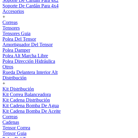
Soporte De Cardán Para 4x2
Soporte De Cardán Para 4x4
Accesorios
+
Correas
Tensores
Tensores Guia
Polea Del Tensor
Amortiguador Del Tensor
Polea Damper
Polea Alt Marcha Libre
Polea Dirección Hidráulica
Otros
Rueda Delantera Interior Alt
Distribución
+
Kit Distribución
Kit Correa Balanceadora
Kit Cadena Distribución
Kit Cadena Bomba De Agua
Kit Cadena Bomba De Aceite
Correas
Cadenas
Tensor Correa
Tensor Guia