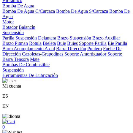
Hidráulico
Bomba De Agua
Bomba De Agua C/Carcaza
Bomba De Agua S/Carcaza
Bomba De
Agua
Motor
Botador
Balancín
Suspensión
Parilla Suspensión Delantera
Brazo Suspensión
Brazo Auxiliar
Brazo Pitman
Rotula
Bieleta
Buje
Bujes
Soporte Parilla
Eje Parilla
Barra Acomplamiento Axial
Barra Dirección
Puntero
Fuelle De
Dirección
Cazoletas-Grapodinas
Soporte Amortiguador
Soporte
Barra Tensora
Mate
Bombas De Combustible
Suspensión
Herramientas De Lubricación
Mi cuenta
ES
EN
0